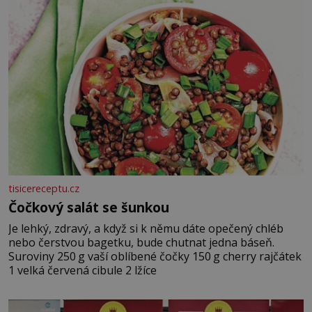
tisicereceptu.cz
Čočkový salát se šunkou
Je lehký, zdravý, a když si k němu dáte opečený chléb
nebo čerstvou bagetku, bude chutnat jedna báseň.
Suroviny 250 g vaší oblíbené čočky 150 g cherry rajčátek
1 velká červená cibule 2 lžíce