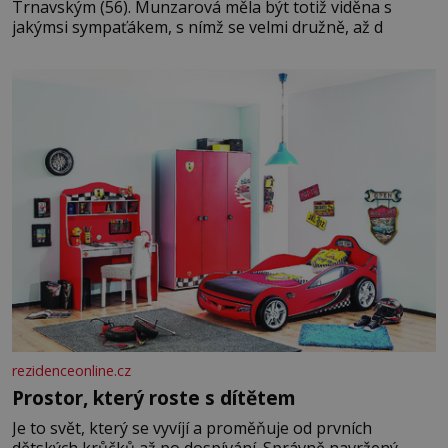
Trnavským (56). Munzarová měla být totiž viděna s
jakýmsi sympaťákem, s nímž se velmi družně, až d
rezidenceonline.cz
Prostor, který roste s dítětem
Je to svět, který se vyvíjí a proměňuje od prvních
dětských krůčků až po dospívání. Správně navržený