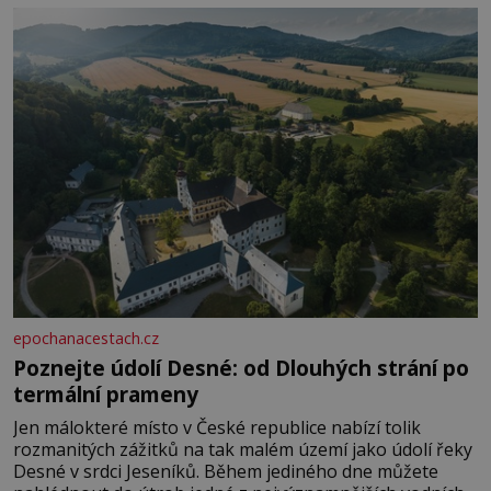
Je to opravdu tak, s věkem jako kdyby se paměť
rozhodla stávkovat. Cvičte
epochanacestach.cz
Poznejte údolí Desné: od Dlouhých strání po
termální prameny
Jen málokteré místo v České republice nabízí tolik
rozmanitých zážitků na tak malém území jako údolí řeky
Desné v srdci Jeseníků. Během jediného dne můžete