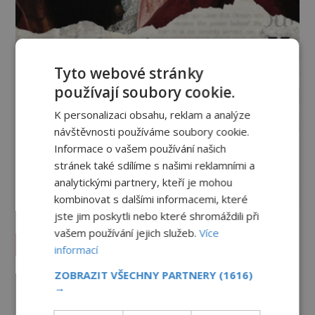
Tyto webové stránky
používají soubory cookie.
K personalizaci obsahu, reklam a analýze
návštěvnosti používáme soubory cookie.
Informace o vašem používání našich
stránek také sdílíme s našimi reklamními a
analytickými partnery, kteří je mohou
kombinovat s dalšími informacemi, které
jste jim poskytli nebo které shromáždili při
vašem používání jejich služeb.
Více
Vesmír a technologie
informací
ZOBRAZIT VŠECHNY PARTNERY
(1616)
Co zachycují tajemné snímky
→
Marsu? Je na něm přeci jen voda?
PREMIUM
7.8.2026
2.0TIS