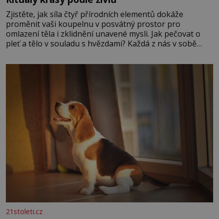
Zjistěte, jak síla čtyř přírodních elementů dokáže
proměnit vaši koupelnu v posvátný prostor pro
omlazení těla i zklidnění unavené mysli. Jak pečovat o
pleť a tělo v souladu s hvězdami? Každá z nás v sobě
nese otisk vesmíru, který se projevuje nejen v naší
povaze, ale i v potřebách naší pokožky. Ohnivá znamení
Ženy narozené ve znamení Berana, Lva a Střelce v sobě
nesou žár, odvahu a neutuchající elán. Vaše
21stoleti.cz