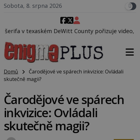
Sobota, 8. srpna 2026
Witt County pořizuje video, na kterém před jeho voz
Domů
Čarodějové ve spárech inkvizice: Ovládali
skutečně magii?
Čarodějové ve spárech
inkvizice: Ovládali
skutečně magii?