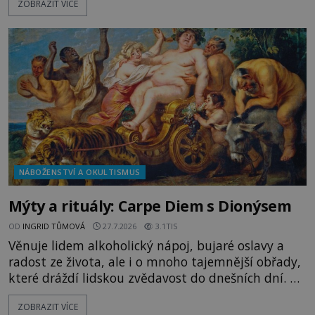
ZOBRAZIT VÍCE
tajemným obsahem. Kapitán lodi už na ně čeká.
„Dejte to do podpalubí a připravte se. Za chvíli
vyplouváme,“ sdělí jim. „Kam máme namířeno,
kapitáne?“ zeptá se ho jeden z templářů. „Do Sk
NÁBOŽENSTVÍ A OKULTISMUS
Mýty a rituály: Carpe Diem s Dionýsem
OD
INGRID TŮMOVÁ
27.7.2026
3.1TIS
Věnuje lidem alkoholický nápoj, bujaré oslavy a
radost ze života, ale i o mnoho tajemnější obřady,
které dráždí lidskou zvědavost do dnešních dní. Co
doopravdy představuje bůh, jemuž Římané říkají
ZOBRAZIT VÍCE
Bakchus? Mytologický příběh řeckého boha