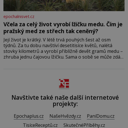
epochalnisvet.cz
Včela za celý život vyrobí lžičku medu. Čím je
pražský med ze střech tak ceněný?
Její život je krátký. V létě trvá pouhých šest až osm
týdnů. Za tu dobu navštíví desetitisíce květů, nalétá
stovky kilometrů a vyrobí přibližně devět gramů medu –
zhruba jednu čajovou lžičku. Sama o sobě se může zdát
bezvýznamná. Teprve když se spojí s dalšími desítkami
tisíc příslušnic svého včelstva, vznikne jeden z
nejdokonalejších organismů
Navštivte také naše další internetové
projekty:
Epochaplus.cz
NašeHvězdy.cz
PaníDomu.cz
TisíceReceptů.cz
SkutečnéPříběhy.cz