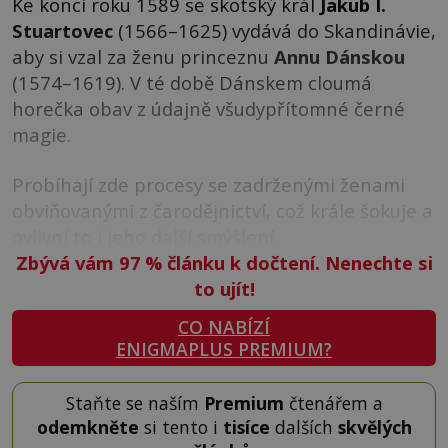
Ke konci roku 1589 se skotský král
Jakub I.
Stuartovec
(1566–1625) vydává do Skandinávie,
aby si vzal za ženu princeznu
Annu Dánskou
(1574–1619). V té době Dánskem cloumá
horečka obav z údajně všudypřítomné černé
magie.
Probíhají zde procesy se zadrženými ženami
obviňovanými z čarodějnictví, což krále šokuje a
ovlivní to i jeho další smýšlení.
Zbývá vám 97
%
článku k dočtení. Nenechte si
to ujít!
CO NABÍZÍ
ENIGMAPLUS PREMIUM?
Staňte se naším
Premium
čtenářem a
odemkněte
si tento i
tisíce
dalších
skvělých