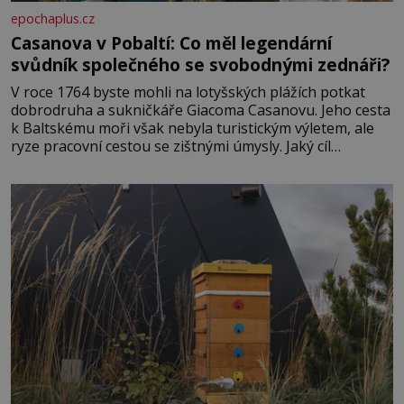
epochaplus.cz
Casanova v Pobaltí: Co měl legendární
svůdník společného se svobodnými zednáři?
V roce 1764 byste mohli na lotyšských plážích potkat
dobrodruha a sukničkáře Giacoma Casanovu. Jeho cesta
k Baltskému moři však nebyla turistickým výletem, ale
ryze pracovní cestou se zištnými úmysly. Jaký cíl
Casanova sledoval, když se například procházel uličkami
lotyšské Rigy? Casanova v Pobaltí kontaktoval tamní
zednářské lóže. Nebyl v této oblasti žádným nováčkem,
protože do zednářské