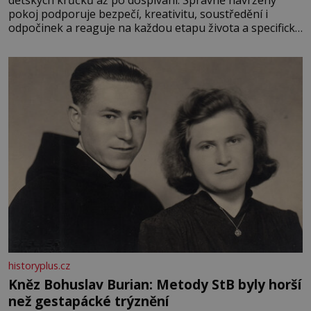
pokoj podporuje bezpečí, kreativitu, soustředění i
odpočinek a reaguje na každou etapu života a specifické
potřeby dítěte. Pro nejmenší je klíčová jednoduchost,
měkkost a bezpečí, proto by pokoj miminka měl působit
především klidně a útulně. Předškolní věk je
historyplus.cz
Kněz Bohuslav Burian: Metody StB byly horší
než gestapácké trýznění