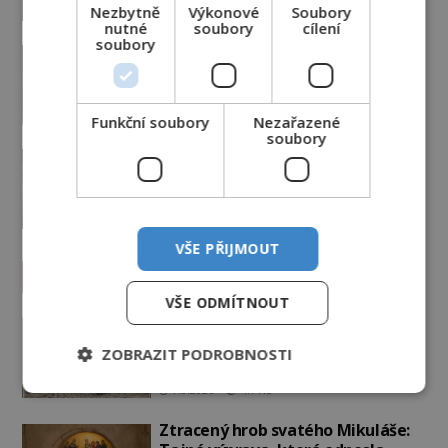
Nezbytně
Výkonové
Soubory
nutné
soubory
cílení
soubory
Podivné události roku 2023: Jsou
Američané v obležení UFO?
PREMIUM
27.7.2026
3.5TIS
Funkční soubory
Nezařazené
soubory
Nad australským městem
„tančila“ záhadná světla
PREMIUM
4.7.2026
3.4TIS
VŠE PŘIJMOUT
Záhady historie
VŠE ODMÍTNOUT
Ayia Napa: Kyperské vodní
monstrum s mírumilovnou
ZOBRAZIT PODROBNOSTI
povahou
7.8.2026
4.7TIS
Ztracený hrob svatého Mikuláše: