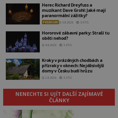
Herec Richard Dreyfuss a
muzikant Dave Grohl: Jaké mají
paranormální zážitky?
PREMIUM
5.8.2026
3.0TIS
Hororové zábavní parky: Straší tu
oběti nehod?
4.8.2026
3.4TIS
Kroky v prázdných chodbách a
přízraky v oknech: Nejděsivější
domy v Česku budí hrůzu
2.8.2026
3.3TIS
NENECHTE SI UJÍT DALŠÍ ZAJÍMAVÉ
ČLÁNKY