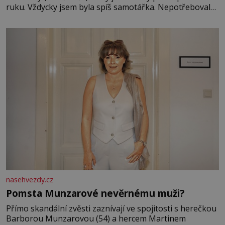
ruku. Vždycky jsem byla spíš samotářka. Nepotřebovala
jsem kolem sebe partu kamarádek ani partnera. Stačily
mi knihy, práce a hlavně klid. Hned po studiích jsem
odešla z rodného města,
nasehvezdy.cz
Pomsta Munzarové nevěrnému muži?
Přímo skandální zvěsti zaznívají ve spojitosti s herečkou
Barborou Munzarovou (54) a hercem Martinem