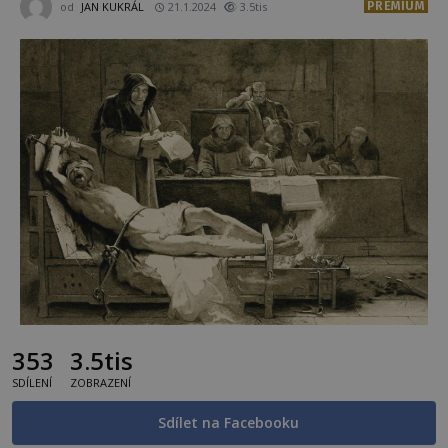
PREMIUM
od
JAN KUKRÁL
21.1.2024
3.5tis
353
3.5tis
SDÍLENÍ
ZOBRAZENÍ
Sdílet na Facebooku