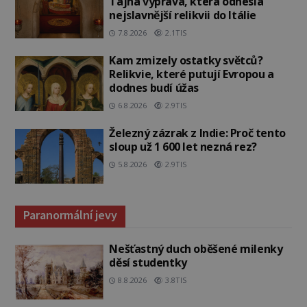
Tajná výprava, která odnesla
nejslavnější relikvii do Itálie
7.8.2026
2.1TIS
Kam zmizely ostatky světců?
Relikvie, které putují Evropou a
dodnes budí úžas
6.8.2026
2.9TIS
Železný zázrak z Indie: Proč tento
sloup už 1 600 let nezná rez?
5.8.2026
2.9TIS
Paranormální jevy
Nešťastný duch oběšené milenky
děsí studentky
8.8.2026
3.8TIS