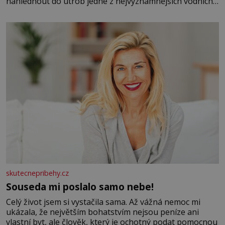
nahlédnout do útrob jedné z nejvýznamnějších vodních
elektráren v Evropě, vydat se na horské hřebeny, projet
se na koloběžce a den zakončit poznáváním památek ve
Velkých Losinách nebo v termálním
skutecnepribehy.cz
Souseda mi poslalo samo nebe!
Celý život jsem si vystačila sama. Až vážná nemoc mi
ukázala, že největším bohatstvím nejsou peníze ani
vlastní byt, ale člověk, který je ochotný podat pomocnou