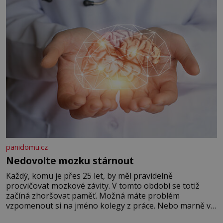
panidomu.cz
Nedovolte mozku stárnout
Každý, komu je přes 25 let, by měl pravidelně
procvičovat mozkové závity. V tomto období se totiž
začíná zhoršovat paměť. Možná máte problém
vzpomenout si na jméno kolegy z práce. Nebo marně v
paměti lovíte název knížky, kterou jste nedávno přečetli.