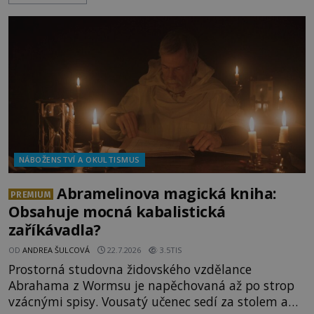
Dionýsa není zrovna idylická pohádka. Bůh Zeus jej
zplodí se svou milenkou Semelou, což Diova žena
Héra nemůže nechat b
NÁBOŽENSTVÍ A OKULTISMUS
Abramelinova magická kniha:
PREMIUM
Obsahuje mocná kabalistická
zaříkávadla?
OD
ANDREA ŠULCOVÁ
22.7.2026
3.5TIS
Prostorná studovna židovského vzdělance
Abrahama z Wormsu je napěchovaná až po strop
vzácnými spisy. Vousatý učenec sedí za stolem a