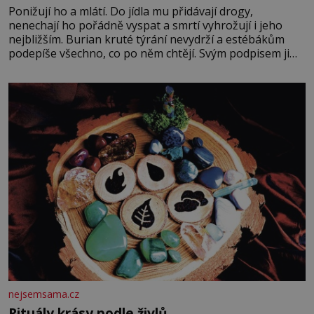
Ponižují ho a mlátí. Do jídla mu přidávají drogy,
nenechají ho pořádně vyspat a smrtí vyhrožují i jeho
nejbližším. Burian kruté týrání nevydrží a estébákům
podepíše všechno, co po něm chtějí. Svým podpisem jim
potvrdí také to, že na něj během výslechů nikdo nevyvíjel
fyzický ani psychický nátlak. Syn brněnského řezníka
chce být knězem a
nejsemsama.cz
Rituály krásy podle živlů