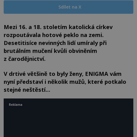
Sdílet na X
Mezi 16. a 18. stoletím katolická církev
rozpoutávala hotové peklo na zemi.
Desetitisíce nevinných lidí umíraly při
brutálním mučení kvůli obviněním
z čarodějnictví.
V drtivé většině to byly ženy, ENIGMA vám
nyní představí i několik mužů, které potkalo
stejné neštěstí…
Reklama