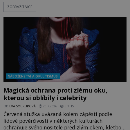
před sebou má rozložený jeden z nejzáhadnějších
ZOBRAZIT VÍCE
magických textů. Jde o Abramelinův grimoár, který
sám sepsal. Skutečně do něj zaznamenal mocná
kouzla, jak si někteří myslí, nebo jde o pouhou
pověru? Už šest měsíců pobývá
NÁBOŽENSTVÍ A OKULTISMUS
Magická ochrana proti zlému oku,
kterou si oblíbily i celebrity
OD
EVA SOUKUPOVÁ
20.7.2026
3.1TIS
Červená stužka uvázaná kolem zápěstí podle
lidové pověrčivosti v některých kulturách
ochraňuje svého nositele před zlým okem, kletbou,