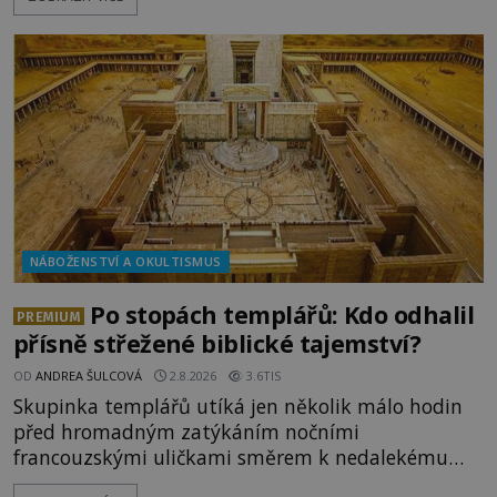
považovány za důkaz svatosti zemřelých. Jaké
tajemné síly těla významných náboženských
osobností ochraňují? Na hřbitově u kláštera
Milosrdných
NÁBOŽENSTVÍ A OKULTISMUS
Po stopách templářů: Kdo odhalil
PREMIUM
přísně střežené biblické tajemství?
OD
ANDREA ŠULCOVÁ
2.8.2026
3.6TIS
Skupinka templářů utíká jen několik málo hodin
před hromadným zatýkáním nočními
francouzskými uličkami směrem k nedalekému
přístavu. Jeden z nich má přes ramena ranec s