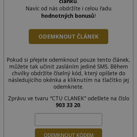
článků
.
Navíc od nás obdržíte i celou řadu
hodnotných bonusů
!
ODEMKNOUT ČLÁNEK
Pokud si přejete odemknout pouze tento článek,
můžete tak učinit zasláním jediné SMS. Během
chvilky obdržíte číselný kód, který opíšete do
následujícího okénka a kliknutím na tlačítko jej
odemknete.
Zprávu ve tvaru "CTU CLANEK" odešlete na číslo
903 33 20
.
ODEMKNOUT KÓDEM