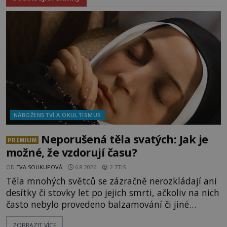
NÁBOŽENSTVÍ A OKULTISMUS
Neporušená těla svatých: Jak je
PREMIUM
možné, že vzdorují času?
OD
EVA SOUKUPOVÁ
6.8.2026
2.7TIS
Těla mnohých světců se zázračně nerozkládají ani
desítky či stovky let po jejich smrti, ačkoliv na nich
často nebylo provedeno balzamování či jiné
pokusy o konzervaci. Neporušené ostatky bývají
ZOBRAZIT VÍCE