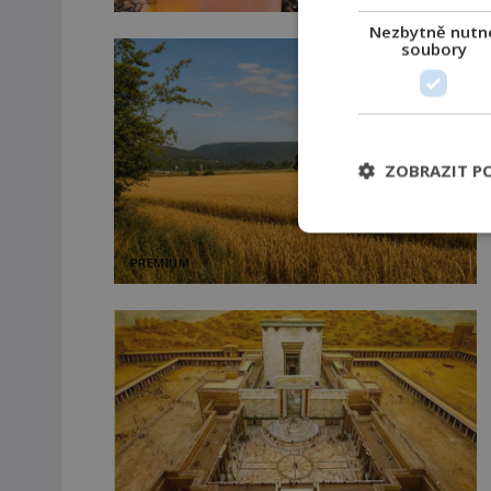
Nezbytně nutn
soubory
ZOBRAZIT P
PREMIUM