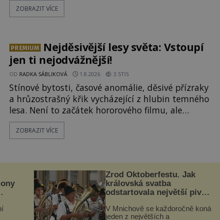
ZOBRAZIT VÍCE
tajemným obsahem. Kapitán lodi už na ně čeká.
„Dejte to do podpalubí a připravte se. Za chvíli
vyplouváme,“ sdělí jim. „Kam máme namířeno,
kapitáne?“ zeptá se ho jeden z templářů. „Do Sk
Nejděsivější lesy světa: Vstoupí
PREMIUM
jen ti nejodvážnější!
OD
RADKA SÁBLIKOVÁ
1.8.2026
3.5TIS
Stínové bytosti, časové anomálie, děsivé přízraky
a hrůzostrašný křik vycházející z hlubin temného
lesa. Není to začátek hororového filmu, ale
události, které popisují návštěvníci lesů, které
ZOBRAZIT VÍCE
jsou označovány jako nejděsivější na světě. Lidé
bydlící v jejich blízkosti se jim i za bílého dne
obloukem vyhýbají! Už jste o těchto lesích slyšeli?
A odvážili byste se je navštívit? [gallery ids="17
Zrod Oktoberfestu. Jak
iony
královská svatba
odstartovala největší pivní
festival světa
í
V Mnichově se každoročně koná
jeden z největších a