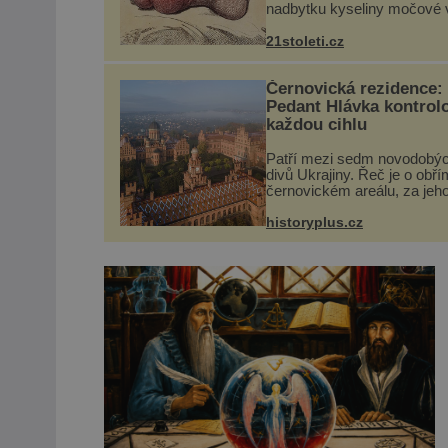
nadbytku kyseliny močové v
Ta se ve formě krystalků uk
v blízkosti kloubů, nejčastěji
21stoleti.cz
přitom postihuje palce na n
a způsobuje bole...
Černovická rezidence:
Pedant Hlávka kontrol
každou cihlu
Patří mezi sedm novodobý
divů Ukrajiny. Řeč je o obří
černovickém areálu, za jeh
vznikem stál slavný český
architekt Josef Hlávka. Ten 
historyplus.cz
něm dal mimořádně záležet
Jeho stavební plány by při ..