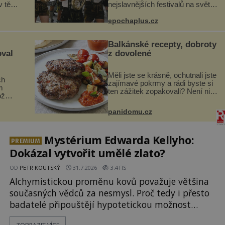
 těle.
nejslavnějších festivalů na světě
ládá
– Oktoberfest. Každý rok přiláká
miliony návštěvníků, kteří si
epochaplus.cz
ohou,
vychutnávají pivo, tradiční jídlo a
bavorskou kultur...
Balkánské recepty, dobroty
oval
z dovolené
Měli jste se krásně, ochutnali jste
ch
zajímavé pokrmy a rádi byste si
m
ten zážitek zopakovali? Není nic
ož
snazšího. Pljeskavica (10 porcí)
Možná jste ji ochutnali na
si na
panidomu.cz
dovolené v bývalé Jugoslávii, lze
.
ji vi...
.
Mystérium Edwarda Kellyho:
PREMIUM
Dokázal vytvořit umělé zlato?
OD
PETR KOUTSKÝ
31.7.2026
3.4TIS
Alchymistickou proměnu kovů považuje většina
současných vědců za nesmysl. Proč tedy i přesto
badatelé připouštějí hypotetickou možnost
transmutace? Mohl její podstatu odhalit anglický