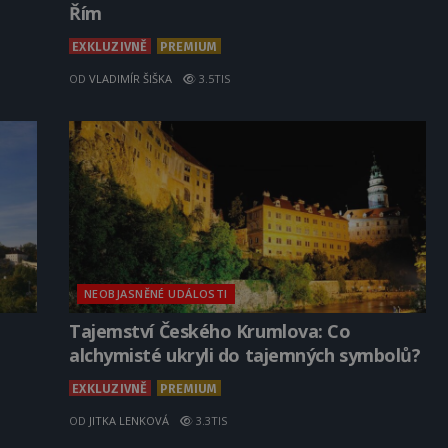
Řím
EXKLUZIVNĚ
PREMIUM
OD
VLADIMÍR ŠIŠKA
3.5TIS
NEOBJASNĚNÉ UDÁLOSTI
Tajemství Českého Krumlova: Co
alchymisté ukryli do tajemných symbolů?
EXKLUZIVNĚ
PREMIUM
OD
JITKA LENKOVÁ
3.3TIS