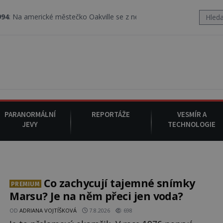
cké městečko Oakville se z nebe snáší podivná rosolovitá látka ne
PARANORMÁLNÍ
REPORTÁŽE
VESMÍR A
JEVY
TECHNOLOGIE
Co zachycují tajemné snímky
PREMIUM
Marsu? Je na něm přeci jen voda?
OD
ADRIANA VOJTÍŠKOVÁ
7.8.2026
698