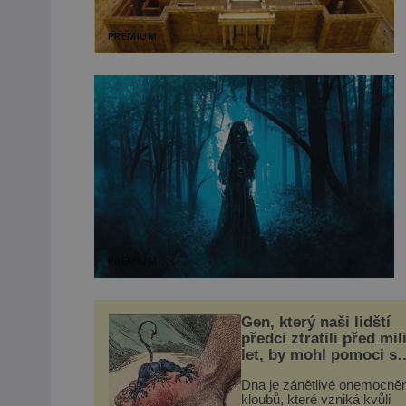
PREMIUM
PREMIUM
Gen, který naši lidští
předci ztratili před mil
let, by mohl pomoci s
léčbou „nemoci králů“
Dna je zánětlivé onemocněn
kloubů, které vzniká kvůli