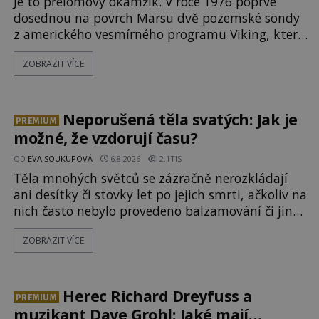
Je to přelomový okamžik. V roce 1976 poprvé
dosednou na povrch Marsu dvě pozemské sondy
z amerického vesmírného programu Viking, které
jsou schopny pořídit fotografie záhadami
ZOBRAZIT VÍCE
opředené rudé planety. Viking 1 zde zaznamená
něco naprosto nečekaného. V marsovské oblasti
zvané Cydonie totiž zachytí podivný útvar
připomínající lidskou tvář. NASA (Národní úřad
Neporušená těla svatých: Jak je
PREMIUM
možné, že vzdorují času?
OD
EVA SOUKUPOVÁ
6.8.2026
2.1TIS
Těla mnohých světců se zázračně nerozkládají
ani desítky či stovky let po jejich smrti, ačkoliv na
nich často nebylo provedeno balzamování či jiné
pokusy o konzervaci. Neporušené ostatky bývají
ZOBRAZIT VÍCE
považovány za důkaz svatosti zemřelých. Jaké
tajemné síly těla významných náboženských
osobností ochraňují? Na hřbitově u kláštera
Milosrdných
Herec Richard Dreyfuss a
PREMIUM
muzikant Dave Grohl: Jaké mají