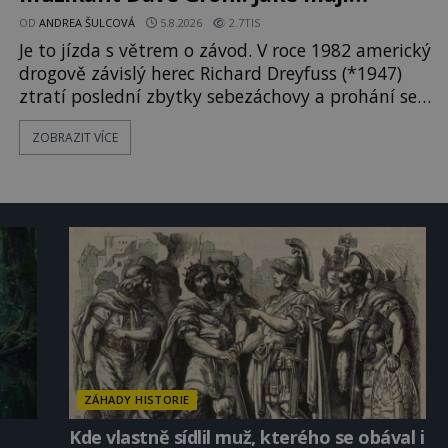
paranormální zážitky?
OD
ANDREA ŠULCOVÁ
5.8.2026
2.7TIS
Je to jízda s větrem o závod. V roce 1982 americký
drogově závislý herec Richard Dreyfuss (*1947)
ztratí poslední zbytky sebezáchovy a prohání se
po silnicích ve svém mercedesu jako utržený ze
ZOBRAZIT VÍCE
řetězu. Vše vyvrcholí katastrofou, když to
Dreyfuss napálí v plné rychlosti do stromu! Policie
ve vraku následně nalezne schovaný kokain.
Tímto momentem se slavnému
ZÁHADY HISTORIE
Kde vlastně sídlil muž, kterého se obával i