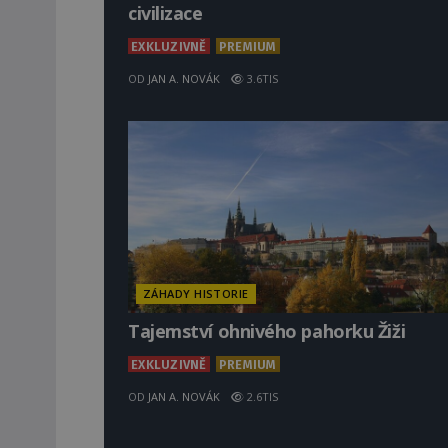
civilizace
EXKLUZIVNĚ
PREMIUM
OD
JAN A. NOVÁK
3.6TIS
ZÁHADY HISTORIE
Tajemství ohnivého pahorku Žiži
EXKLUZIVNĚ
PREMIUM
OD
JAN A. NOVÁK
2.6TIS