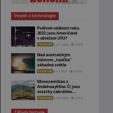
Vesmír a technologie
Podivné události roku
2023: Jsou Američané
v obležení UFO?
PREMIUM
27.7.2026
3.5TIS
Nad australským
městem „tančila“
záhadná světla
PREMIUM
4.7.2026
3.4TIS
Mimozemšťan z
Andahuaylillas: Čí jsou
ostatky zakrslého
stvoření s ohromnou
PREMIUM
26.6.2026
2.9TIS
lebkou?
Záhady historie