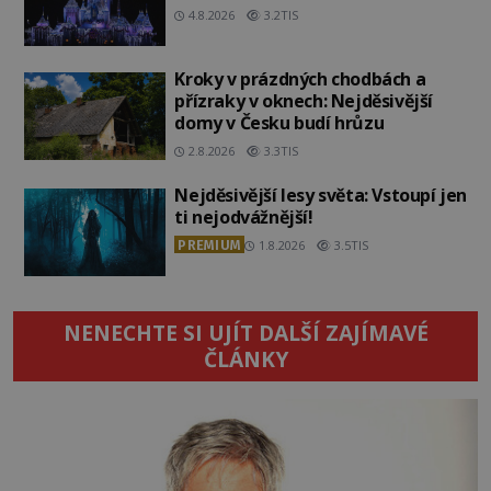
4.8.2026
3.2TIS
Kroky v prázdných chodbách a
přízraky v oknech: Nejděsivější
domy v Česku budí hrůzu
2.8.2026
3.3TIS
Nejděsivější lesy světa: Vstoupí jen
ti nejodvážnější!
PREMIUM
1.8.2026
3.5TIS
NENECHTE SI UJÍT DALŠÍ ZAJÍMAVÉ
ČLÁNKY