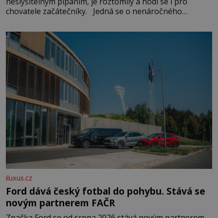
neslyšitelným pípáním, je roztomilý a hodí se i pro
chovatele začátečníky. Jedná se o nenáročného
klidného ptáčka, který většinu dne jen posedává. Hodně
času tráví na zemi, kde sbírá zbytky semínek Jeho
domovinou je prakticky celá Austrálie s výjimkou
pobřežní oblasti.
iluxus.cz
Ford dává český fotbal do pohybu. Stává se
novým partnerem FAČR
Značka Ford se od srpna 2026 stává novým partnerem