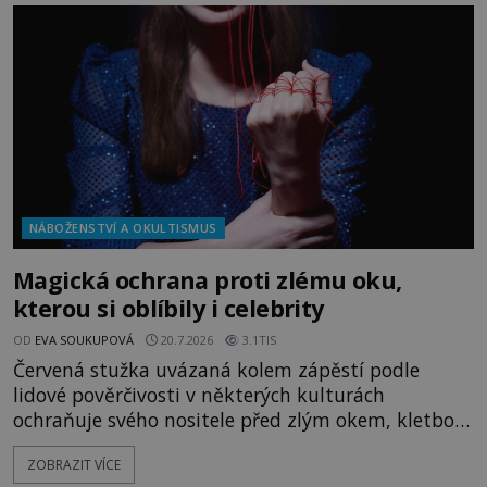
kouzla, jak si někteří myslí, nebo jde o pouhou
pověru? Už šest měsíců pobývá
NÁBOŽENSTVÍ A OKULTISMUS
Magická ochrana proti zlému oku,
kterou si oblíbily i celebrity
OD
EVA SOUKUPOVÁ
20.7.2026
3.1TIS
Červená stužka uvázaná kolem zápěstí podle
lidové pověrčivosti v některých kulturách
ochraňuje svého nositele před zlým okem, kletbou,
která může přivodit neštěstí či nemoc. S tímto
ZOBRAZIT VÍCE
nenápadným symbolem magické ochrany lze