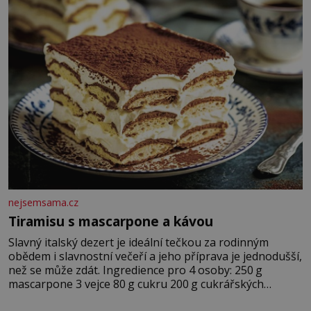
nejsemsama.cz
Tiramisu s mascarpone a kávou
Slavný italský dezert je ideální tečkou za rodinným
obědem i slavnostní večeří a jeho příprava je jednodušší,
než se může zdát. Ingredience pro 4 osoby: 250 g
mascarpone 3 vejce 80 g cukru 200 g cukrářských
piškotů 250 ml silné kávy 2 lžíce amaretta kakao na