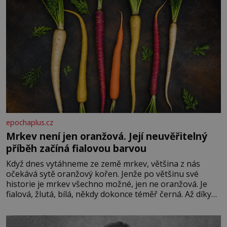
epochaplus.cz
Mrkev není jen oranžová. Její neuvěřitelný
příběh začíná fialovou barvou
Když dnes vytáhneme ze země mrkev, většina z nás
očekává sytě oranžový kořen. Jenže po většinu své
historie je mrkev všechno možné, jen ne oranžová. Je
fialová, žlutá, bílá, někdy dokonce téměř černá. Až díky
stovkám let pečlivého šlechtění se z ní stává zelenina,
bez které si českou zahradu ani nedokážeme představit.
Její příběh je