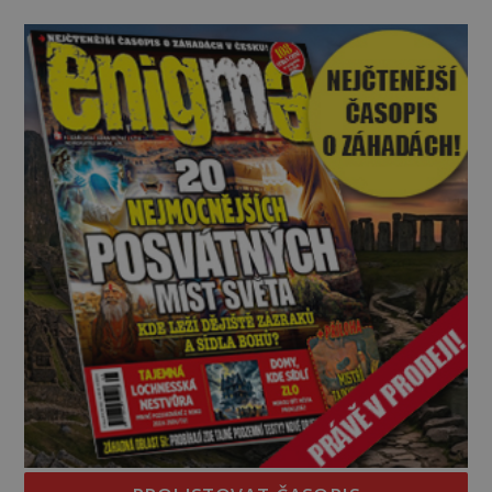
občas spatřit i různé celebrity včetně Madonny
nebo Leonarda DiCapria. Na Blízkém východě a v
židovských komunitách po celém světě, je