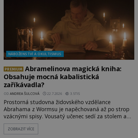
Héra nemůže nechat b
NÁBOŽENSTVÍ A OKULTISMUS
Abramelinova magická kniha:
PREMIUM
Obsahuje mocná kabalistická
zaříkávadla?
OD
ANDREA ŠULCOVÁ
22.7.2026
3.5TIS
Prostorná studovna židovského vzdělance
Abrahama z Wormsu je napěchovaná až po strop
vzácnými spisy. Vousatý učenec sedí za stolem a
před sebou má rozložený jeden z nejzáhadnějších
ZOBRAZIT VÍCE
magických textů. Jde o Abramelinův grimoár, který
sám sepsal. Skutečně do něj zaznamenal mocná