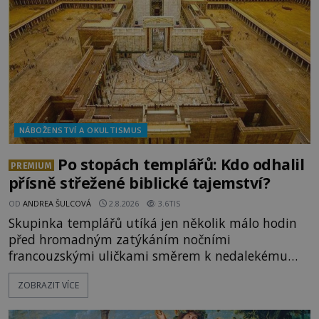
Milosrdných
NÁBOŽENSTVÍ A OKULTISMUS
Po stopách templářů: Kdo odhalil
PREMIUM
přísně střežené biblické tajemství?
OD
ANDREA ŠULCOVÁ
2.8.2026
3.6TIS
Skupinka templářů utíká jen několik málo hodin
před hromadným zatýkáním nočními
francouzskými uličkami směrem k nedalekému
přístavu. Jeden z nich má přes ramena ranec s
ZOBRAZIT VÍCE
tajemným obsahem. Kapitán lodi už na ně čeká.
„Dejte to do podpalubí a připravte se. Za chvíli