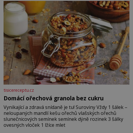
posypání Postup: Oddělte žloutky od bílků. Žloutky
vyšlehejte s cukrem do světlé pěny a postupně do nich
vmíchejte mascarpone, aby vznikl hladký
tisicereceptu.cz
Domácí ořechová granola bez cukru
Vynikající a zdravá snídaně je tu! Suroviny Vždy 1 šálek –
neloupaných mandlí kešu ořechů vlašských ořechů
slunečnicových semínek semínek dýně rozinek 3 šálky
ovesných vloček 1 lžíce mlet