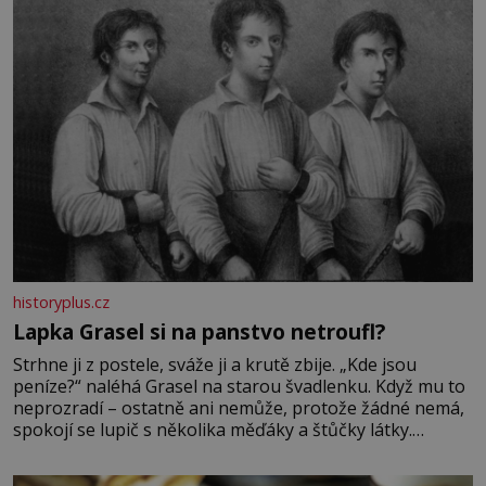
historyplus.cz
Lapka Grasel si na panstvo netroufl?
Strhne ji z postele, sváže ji a krutě zbije. „Kde jsou
peníze?“ naléhá Grasel na starou švadlenku. Když mu to
neprozradí – ostatně ani nemůže, protože žádné nemá,
spokojí se lupič s několika měďáky a štůčky látky.
Zraněná žena pár dní nato umírá. Je to muž nebývale
krutý. Jeho činy budí hrůzu ještě dlouho po jeho smrti