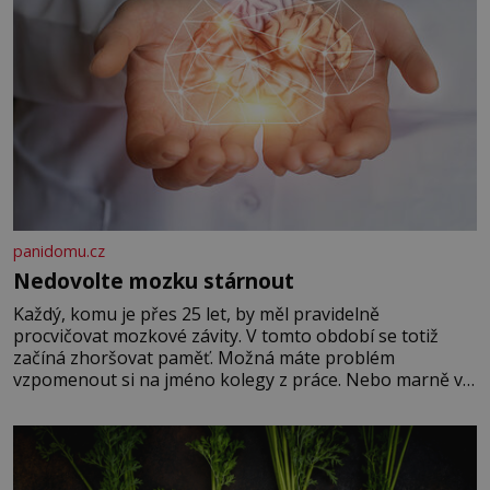
panidomu.cz
Nedovolte mozku stárnout
Každý, komu je přes 25 let, by měl pravidelně
procvičovat mozkové závity. V tomto období se totiž
začíná zhoršovat paměť. Možná máte problém
vzpomenout si na jméno kolegy z práce. Nebo marně v
paměti lovíte název knížky, kterou jste nedávno přečetli.
Je to opravdu tak, s věkem jako kdyby se paměť
rozhodla stávkovat. Cvičte