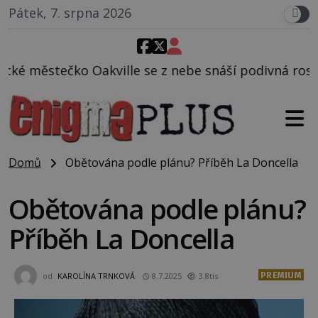
Pátek, 7. srpna 2026
 se z nebe snáší podivná rosolovitá látka neznáméh
Domů
Obětována podle plánu? Příběh La Doncella
Obětována podle plánu?
Příběh La Doncella
PREMIUM
od
KAROLÍNA TRNKOVÁ
8.7.2025
3.8tis