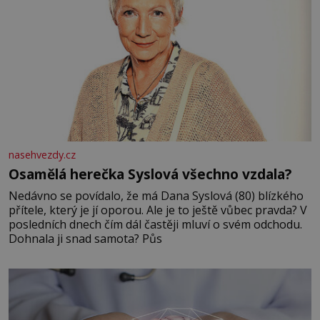
nasehvezdy.cz
Osamělá herečka Syslová všechno vzdala?
Nedávno se povídalo, že má Dana Syslová (80) blízkého
přítele, který je jí oporou. Ale je to ještě vůbec pravda? V
posledních dnech čím dál častěji mluví o svém odchodu.
Dohnala ji snad samota? Půs