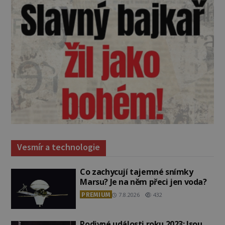
Vesmír a technologie
Co zachycují tajemné snímky
Marsu? Je na něm přeci jen voda?
PREMIUM
7.8.2026
432
Podivné události roku 2023: Jsou