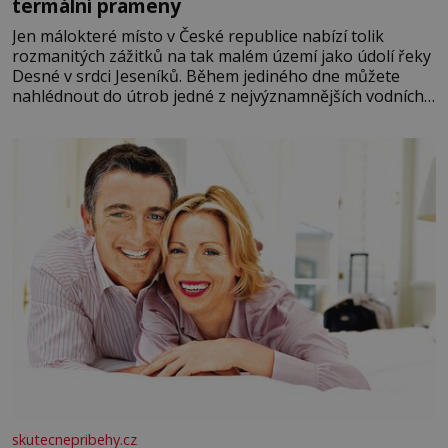
termální prameny
Jen málokteré místo v České republice nabízí tolik
rozmanitých zážitků na tak malém území jako údolí řeky
Desné v srdci Jeseníků. Během jediného dne můžete
nahlédnout do útrob jedné z nejvýznamnějších vodních
elektráren v Evropě, vydat se na horské hřebeny, projet
se na koloběžce a den zakončit poznáváním památek ve
Velkých Losinách nebo v termálním
skutecnepribehy.cz