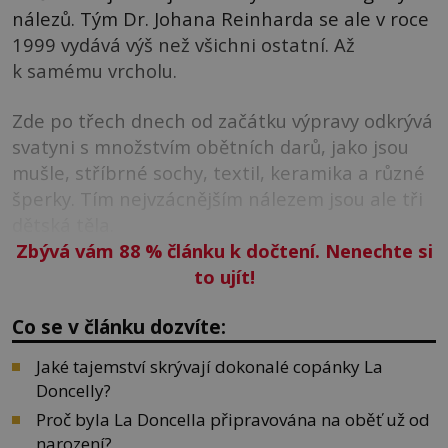
nálezů. Tým Dr. Johana Reinharda se ale v roce
1999 vydává výš než všichni ostatní. Až
k samému vrcholu.
Zde po třech dnech od začátku výpravy odkrývá
svatyni s množstvím obětních darů, jako jsou
mušle, stříbrné sochy, textil, keramika a různé
šperky. Tím nejvzácnějším nálezem jsou ale tři
dětská těla.
Zbývá vám 88
%
článku k dočtení. Nenechte si
to ujít!
Co se v článku dozvíte:
Jaké tajemství skrývají dokonalé copánky La
Doncelly?
Proč byla La Doncella připravována na oběť už od
narození?