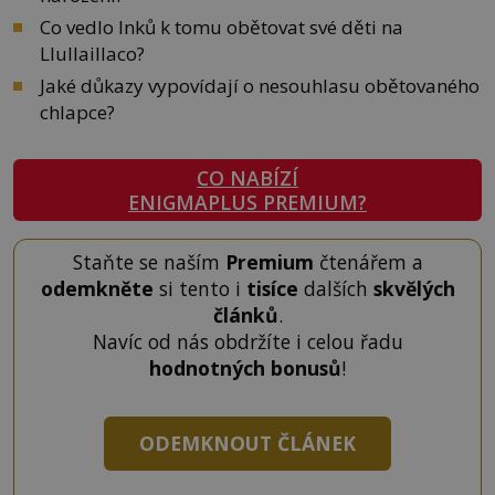
Co vedlo Inků k tomu obětovat své děti na
Llullaillaco?
Jaké důkazy vypovídají o nesouhlasu obětovaného
chlapce?
CO NABÍZÍ
ENIGMAPLUS PREMIUM?
Staňte se naším
Premium
čtenářem a
odemkněte
si tento i
tisíce
dalších
skvělých
článků
.
Navíc od nás obdržíte i celou řadu
hodnotných bonusů
!
ODEMKNOUT ČLÁNEK