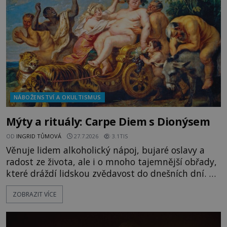
vyplouváme,“ sdělí jim. „Kam máme namířeno,
kapitáne?“ zeptá se ho jeden z templářů. „Do Sk
NÁBOŽENSTVÍ A OKULTISMUS
Mýty a rituály: Carpe Diem s Dionýsem
OD
INGRID TŮMOVÁ
27.7.2026
3.1TIS
Věnuje lidem alkoholický nápoj, bujaré oslavy a
radost ze života, ale i o mnoho tajemnější obřady,
které dráždí lidskou zvědavost do dnešních dní. Co
doopravdy představuje bůh, jemuž Římané říkají
ZOBRAZIT VÍCE
Bakchus? Mytologický příběh řeckého boha
Dionýsa není zrovna idylická pohádka. Bůh Zeus jej
zplodí se svou milenkou Semelou, což Diova žena