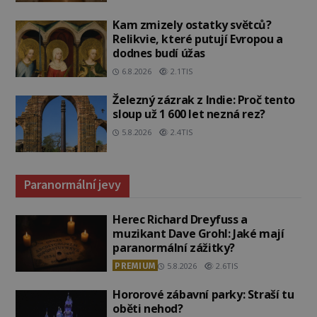
Kam zmizely ostatky světců?
Relikvie, které putují Evropou a
dodnes budí úžas
6.8.2026
2.1TIS
Železný zázrak z Indie: Proč tento
sloup už 1 600 let nezná rez?
5.8.2026
2.4TIS
Paranormální jevy
Herec Richard Dreyfuss a
muzikant Dave Grohl: Jaké mají
paranormální zážitky?
PREMIUM
5.8.2026
2.6TIS
Hororové zábavní parky: Straší tu
oběti nehod?