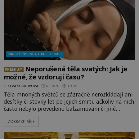
NÁBOŽENSTVÍ A OKULTISMUS
Neporušená těla svatých: Jak je
PREMIUM
možné, že vzdorují času?
OD
EVA SOUKUPOVÁ
6.8.2026
1.9TIS
Těla mnohých světců se zázračně nerozkládají ani
desítky či stovky let po jejich smrti, ačkoliv na nich
často nebylo provedeno balzamování či jiné
pokusy o konzervaci. Neporušené ostatky bývají
ZOBRAZIT VÍCE
považovány za důkaz svatosti zemřelých. Jaké
tajemné síly těla významných náboženských
osobností ochraňují? Na hřbitově u kláštera