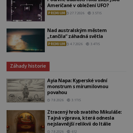
Američané v obležení UFO?
PREMIUM
27.7.2026
3.5TIS
Nad australským městem
„tančila“ záhadná světla
PREMIUM
4.7.2026
3.4TIS
Záhady historie
Ayia Napa: Kyperské vodní
monstrum s mírumilovnou
povahou
7.8.2026
3.1TIS
Ztracený hrob svatého Mikuláše:
Tajná výprava, která odnesla
nejslavnější relikvii do Itálie
7.8.2026
612