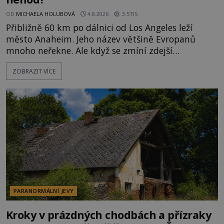
OD
MICHAELA HOLUBOVÁ
4.8.2026
3.5TIS
Přibližně 60 km po dálnici od Los Angeles leží
město Anaheim. Jeho název většině Evropanů
mnoho neřekne. Ale když se zmíní zdejší
Disneyland, je hned jasno. Zábavní park vyroste na
ZOBRAZIT VÍCE
poklidném místě bývalého sadu pomerančovníků.
Klid tu teď rozhodně nepanuje, park navštíví
kolem 17 000 000 zábavychtivých lidí ročně. A ač je
velká snaha to utajit, někteří z
PARANORMÁLNÍ JEVY
Kroky v prázdných chodbách a přízraky