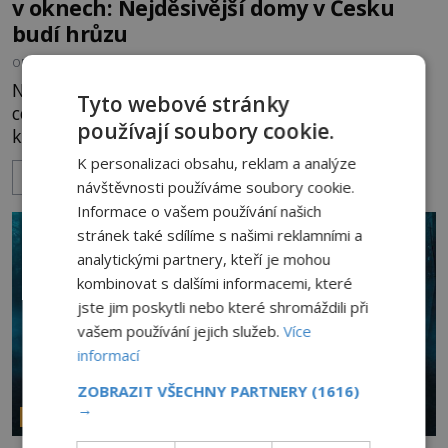
v oknech: Nejděsivější domy v Česku
budí hrůzu
OD
HELENA STEJSKALOVÁ
2.8.2026
3.3TIS
Nejsou to jen staré pověsti vyprávěné u ohně. Po
Tyto webové stránky
celé naší republice stojí domy, statky a zámky,
používají soubory cookie.
které mají pověst míst, kde se zjevují přízraky,
ozývají nevysvětlitelné zvuky nebo se dějí podivné
K personalizaci obsahu, reklam a analýze
ZOBRAZIT VÍCE
jevy. Zatímco historici většinou hledají racionální
návštěvnosti používáme soubory cookie.
vysvětlení, záhadologové upozorňují, že některé
Informace o vašem používání našich
lokality vykazují nápadně podobná svědectví po
stránek také sdílíme s našimi reklamními a
celé generace. A právě tato opakující se svědectví
analytickými partnery, kteří je mohou
ud
kombinovat s dalšími informacemi, které
jste jim poskytli nebo které shromáždili při
vašem používání jejich služeb.
Více
informací
ZOBRAZIT VŠECHNY PARTNERY
(1616)
→
PARANORMÁLNÍ JEVY