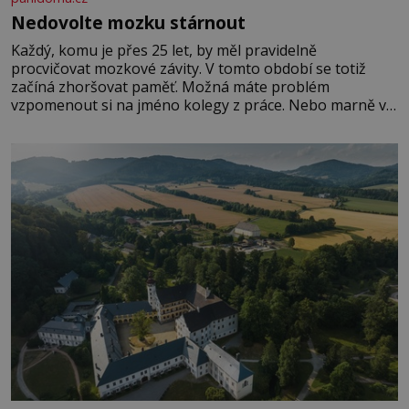
Nedovolte mozku stárnout
Každý, komu je přes 25 let, by měl pravidelně
procvičovat mozkové závity. V tomto období se totiž
začíná zhoršovat paměť. Možná máte problém
vzpomenout si na jméno kolegy z práce. Nebo marně v
paměti lovíte název knížky, kterou jste nedávno přečetli.
Je to opravdu tak, s věkem jako kdyby se paměť
rozhodla stávkovat. Cvičte