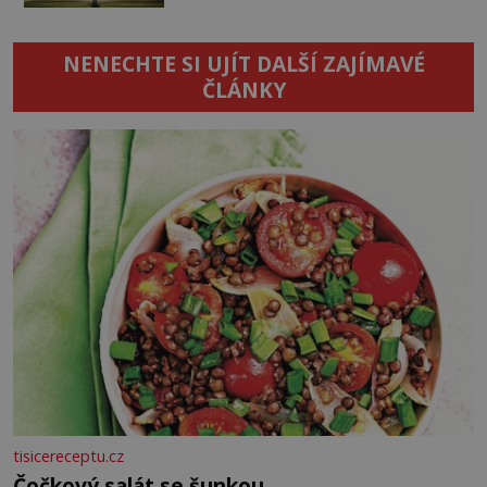
NENECHTE SI UJÍT DALŠÍ ZAJÍMAVÉ
ČLÁNKY
tisicereceptu.cz
Čočkový salát se šunkou