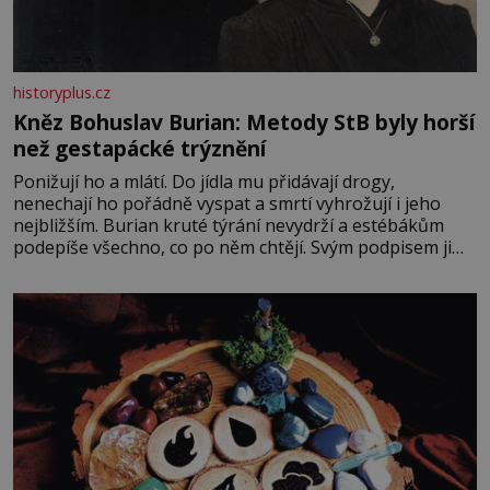
historyplus.cz
Kněz Bohuslav Burian: Metody StB byly horší
než gestapácké trýznění
Ponižují ho a mlátí. Do jídla mu přidávají drogy,
nenechají ho pořádně vyspat a smrtí vyhrožují i jeho
nejbližším. Burian kruté týrání nevydrží a estébákům
podepíše všechno, co po něm chtějí. Svým podpisem jim
potvrdí také to, že na něj během výslechů nikdo nevyvíjel
fyzický ani psychický nátlak. Syn brněnského řezníka
chce být knězem a