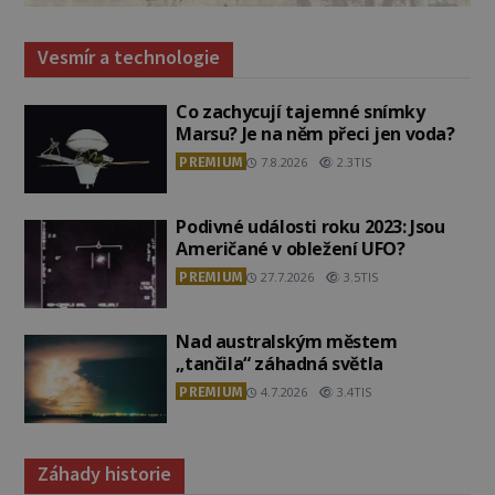
Vesmír a technologie
Co zachycují tajemné snímky
Marsu? Je na něm přeci jen voda?
PREMIUM
7.8.2026
2.3TIS
Podivné události roku 2023: Jsou
Američané v obležení UFO?
PREMIUM
27.7.2026
3.5TIS
Nad australským městem
„tančila“ záhadná světla
PREMIUM
4.7.2026
3.4TIS
Záhady historie