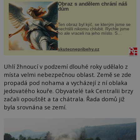
Obraz s andělem chrání náš
dům
Ten obraz byl kýč, se kterým jsme se
nechtěli nikomu chlubit. Rychle jsme
ho ale vraceli na jeho místo. S
manželem Vaškem jsme si pořídili
chaloupku, takový domek na severu
Čech, kde jsme si naplánova...
skutecnepribehy.cz
Uhlí žhnoucí v podzemí dlouhé roky udělalo z
místa velmi nebezpečnou oblast. Země se zde
propadá pod nohama a vycházejí z ní oblaka
jedovatého kouře. Obyvatelé tak Centralii brzy
začali opouštět a ta chátrala. Řada domů již
byla srovnána se zemí.