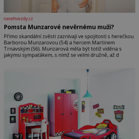
nasehvezdy.cz
Pomsta Munzarové nevěrnému muži?
Přímo skandální zvěsti zaznívají ve spojitosti s herečkou
Barborou Munzarovou (54) a hercem Martinem
Trnavským (56). Munzarová měla být totiž viděna s
jakýmsi sympaťákem, s nímž se velmi družně, až d