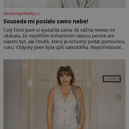
skutecnepribehy.cz
Souseda mi poslalo samo nebe!
Celý život jsem si vystačila sama. Až vážná nemoc mi
ukázala, že největším bohatstvím nejsou peníze ani
vlastní byt, ale člověk, který je ochotný podat pomocnou
ruku. Vždycky jsem byla spíš samotářka. Nepotřebovala
jsem kolem sebe partu kamarádek ani partnera. Stačily
mi knihy, práce a hlavně klid. Hned po studiích jsem
odešla z rodného města,