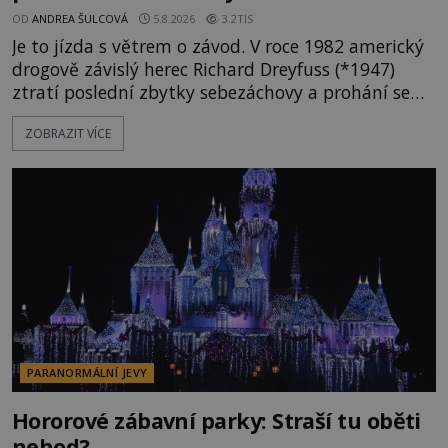
OD
ANDREA ŠULCOVÁ
5.8.2026
3.2TIS
Je to jízda s větrem o závod. V roce 1982 americký
drogově závislý herec Richard Dreyfuss (*1947)
ztratí poslední zbytky sebezáchovy a prohání se
po silnicích ve svém mercedesu jako utržený ze
ZOBRAZIT VÍCE
řetězu. Vše vyvrcholí katastrofou, když to Dreyfuss
napálí v plné rychlosti do stromu! Policie ve vraku
následně nalezne schovaný kokain. Tímto
momentem se slavnému
PARANORMÁLNÍ JEVY
Hororové zábavní parky: Straší tu oběti
nehod?