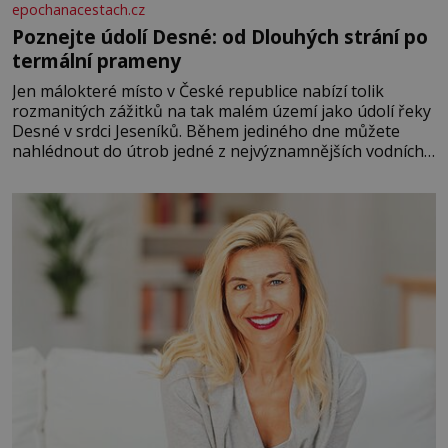
epochanacestach.cz
Poznejte údolí Desné: od Dlouhých strání po
termální prameny
Jen málokteré místo v České republice nabízí tolik
rozmanitých zážitků na tak malém území jako údolí řeky
Desné v srdci Jeseníků. Během jediného dne můžete
nahlédnout do útrob jedné z nejvýznamnějších vodních
elektráren v Evropě, vydat se na horské hřebeny, projet
se na koloběžce a den zakončit poznáváním památek ve
Velkých Losinách nebo v termálním