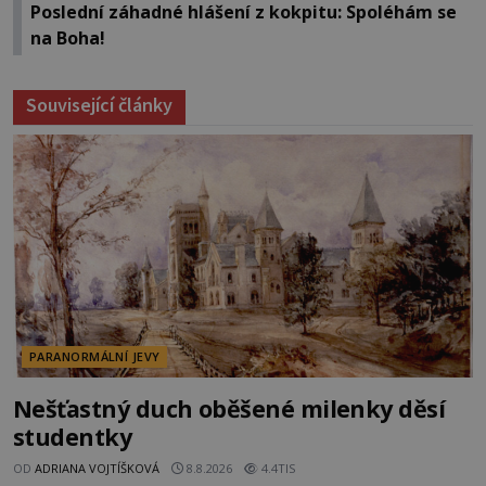
Poslední záhadné hlášení z kokpitu: Spoléhám se
na Boha!
Související články
PARANORMÁLNÍ JEVY
Nešťastný duch oběšené milenky děsí
studentky
OD
ADRIANA VOJTÍŠKOVÁ
8.8.2026
4.4TIS