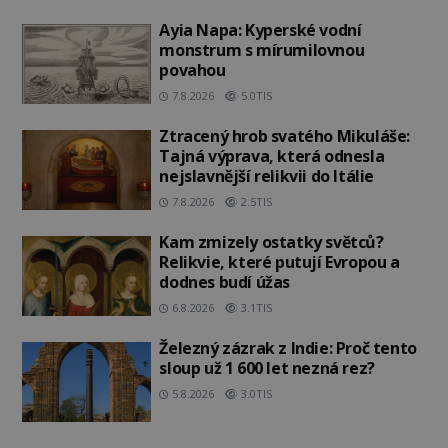
Ayia Napa: Kyperské vodní
monstrum s mírumilovnou
povahou
7.8.2026
5.0TIS
Ztracený hrob svatého Mikuláše:
Tajná výprava, která odnesla
nejslavnější relikvii do Itálie
7.8.2026
2.5TIS
Kam zmizely ostatky světců?
Relikvie, které putují Evropou a
dodnes budí úžas
6.8.2026
3.1TIS
Železný zázrak z Indie: Proč tento
sloup už 1 600 let nezná rez?
5.8.2026
3.0TIS