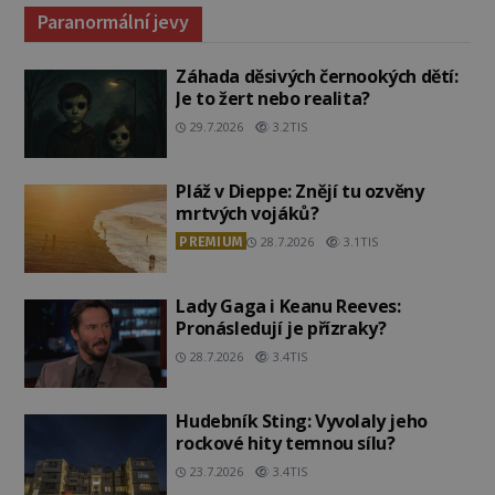
Paranormální jevy
Záhada děsivých černookých dětí:
Je to žert nebo realita?
29.7.2026
3.2TIS
Pláž v Dieppe: Znějí tu ozvěny
mrtvých vojáků?
PREMIUM
28.7.2026
3.1TIS
Lady Gaga i Keanu Reeves:
Pronásledují je přízraky?
28.7.2026
3.4TIS
Hudebník Sting: Vyvolaly jeho
rockové hity temnou sílu?
23.7.2026
3.4TIS