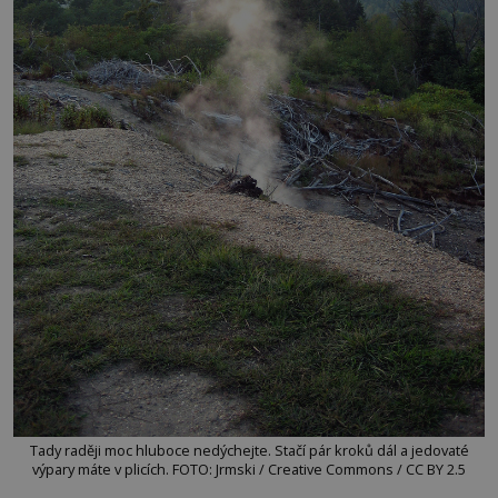
Tady raději moc hluboce nedýchejte. Stačí pár kroků dál a jedovaté
výpary máte v plicích. FOTO: Jrmski / Creative Commons / CC BY 2.5