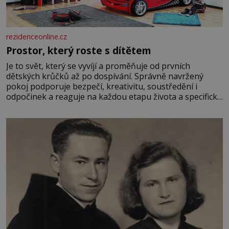
rezidenceonline.cz
Prostor, který roste s dítětem
Je to svět, který se vyvíjí a proměňuje od prvních
dětských krůčků až po dospívání. Správně navržený
pokoj podporuje bezpečí, kreativitu, soustředění i
odpočinek a reaguje na každou etapu života a specifické
potřeby dítěte. Pro nejmenší je klíčová jednoduchost,
měkkost a bezpečí, proto by pokoj miminka měl působit
především klidně a útulně. Předškolní věk je