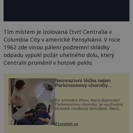
Tím místem je izolovaná čtvrť Centralia v
Columbia City v americké Pensylvánii. V roce
1962 zde vinou pálení podzemní skládky
odpadu vypukl požár uhelného dolu, který
Centralii proměnil v hotové peklo.
Neinvazivní léčba nejen
Parkinsonovy choroby
pomocí ultrazvukové
„helmy“
Ke zmírnění třesu, který doprovází
Parkinsonovu chorobu, je využívána
hluboká mozková stimulace, která
však vyžaduje vysoce invazivní
zákrok. Ultrazvuk zase není vhodný
k dostatečně přesnému zacílení ...
21stoleti.cz