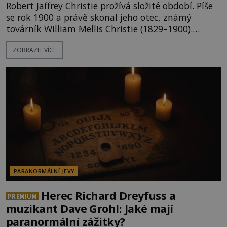
Robert Jaffrey Christie prožívá složité období. Píše
se rok 1900 a právě skonal jeho otec, známý
továrník William Mellis Christie (1829–1900).
Smutná událost je ale doprovázena ohromným
ZOBRAZIT VÍCE
dědictvím... Robertu připadne rodinné sídlo v
Torontu. Takový majetek skýtá řadu výhod, avšak
ta, na niž přijde Robert, by jen tak někoho
nenapadla. N
PARANORMÁLNÍ JEVY
Herec Richard Dreyfuss a
PREMIUM
muzikant Dave Grohl: Jaké mají
paranormální zážitky?