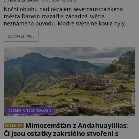
OD
EVA SOUKUPOVÁ
4.7.2026
3.4TIS
Noční oblohu nad okrajem severoaustralského
města Darwin rozzářila záhadná světla
neznámého původu. Modré světelné koule byly
viditelné nejméně dvacet minut, během nichž se
ZOBRAZIT VÍCE
opakovaně objevovaly a zase mizely. Svědek, který
úkaz zachytil na mobilní telefon, se domnívá, že
mohlo jít o návštěvu ze světa duchů. Záhadný
záznam okamžitě rozpoutal deb
VESMÍR A TECHNOLOGIE
Mimozemšťan z Andahuaylillas:
PREMIUM
Čí jsou ostatky zakrslého stvoření s