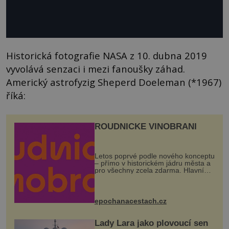
Historická fotografie NASA z 10. dubna 2019
vyvolává senzaci i mezi fanoušky záhad.
Americký astrofyzig Sheperd Doeleman (*1967)
říká:
ROUDNICKÉ VINOBRANÍ
Letos poprvé podle nového konceptu
– přímo v historickém jádru města a
pro všechny zcela zdarma. Hlavní
program se odehraje na Karlově a
Husově náměstí. Návštěvníci se
mohou těšit na víno, burčák, pes...
epochanacestach.cz
Lady Lara jako plovoucí sen