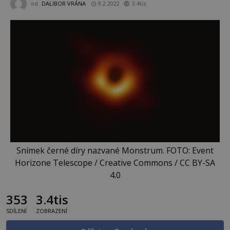
od
DALIBOR VRÁNA
9.2.2022
3.4tis
Snímek černé díry nazvané Monstrum. FOTO: Event
Horizone Telescope / Creative Commons / CC BY-SA
4.0
353
3.4tis
SDÍLENÍ
ZOBRAZENÍ