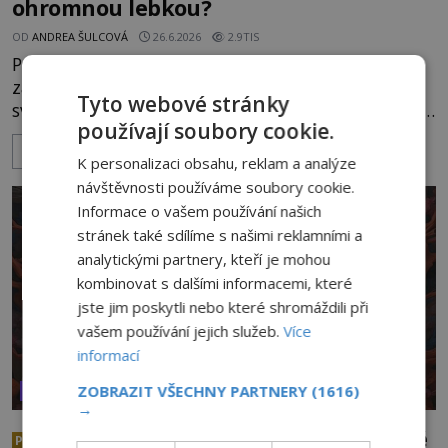
ohromnou lebkou?
OD
ANDREA ŠULCOVÁ
26.6.2026
2.9TIS
Peruánský antropolog Renato Davila Riquelme
zatajil dech. To, co zrovna našel, není z tohoto
Tyto webové stránky
světa. Nemůže být! Zaměstnanec malého muzea v
používají soubory cookie.
peruánském městečku Andahuaylillas nedaleko
ZOBRAZIT VÍCE
legendárního Cuzca pomalu sestupuje z posvátné
K personalizaci obsahu, reklam a analýze
hory Apu a přemýšlí, jak s touto zprávou naloží.
návštěvnosti používáme soubory cookie.
Právě nalezl ostatky dvou mimozemšťanů! Vědci
Informace o vašem používání našich
nad nálezem kroutí hlavou. Už na
stránek také sdílíme s našimi reklamními a
analytickými partnery, kteří je mohou
kombinovat s dalšími informacemi, které
jste jim poskytli nebo které shromáždili při
vašem používání jejich služeb.
Více
informací
ZOBRAZIT VŠECHNY PARTNERY
(1616)
VESMÍR A TECHNOLOGIE
→
Jsme mimozemšťané my z daleké
PREMIUM