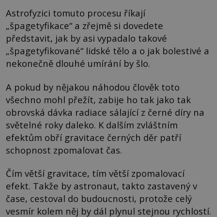
Astrofyzici tomuto procesu říkají
„špagetyfikace“ a zřejmě si dovedete
představit, jak by asi vypadalo takové
„špagetyfikované“ lidské tělo a o jak bolestivé a
nekonečně dlouhé umírání by šlo.
A pokud by nějakou náhodou člověk toto
všechno mohl přežít, zabije ho tak jako tak
obrovská dávka radiace sálající z černé díry na
světelné roky daleko. K dalším zvláštním
efektům obří gravitace černých děr patří
schopnost zpomalovat čas.
Čím větší gravitace, tím větší zpomalovací
efekt. Takže by astronaut, takto zastavený v
čase, cestoval do budoucnosti, protože celý
vesmír kolem něj by dál plynul stejnou rychlostí.