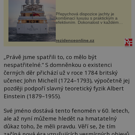
Přepychová dispozice jachty je
kombinací luxusu s praktickým a
efektivním. Dokonalost v každém
detailu představuje značka Fendi
Casa, kterou byly vybaveny její
paluby. Monacký přístav nabízí
každoročn...
rezidenceonline.cz
„Právě jsme spatřili to, co mělo být
nespatřitelné.“ S domněnkou o existenci
černých děr přichází už v roce 1784 britský
učenec John Michell (1724–1793), výpočetně jej
později podpoří slavný teoretický fyzik Albert
Einstein (1879–1955).
Své jméno dostává tento fenomén v 60. letech,
ale až nyní můžeme hledět na hmatatelný
důkaz toho, že měli pravdu. Věří se, že tím
začíná nová éra vzrušujících vesmírných objevů,