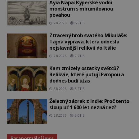
Ayia Napa: Kyperské vodní
monstrum s mírumilovnou
povahou
7.8.2026
5.2TIS
Ztracený hrob svatého Mikuláše:
Tajná výprava, která odnesla
nejslavnější relikvii do Itálie
7.8.2026
2.7TIS
Kam zmizely ostatky světců?
Relikvie, které putují Evropou a
dodnes budí úžas
6.8.2026
3.2TIS
Železný zázrak z Indie: Proč tento
sloup už 1 600 let nezná rez?
5.8.2026
3.0TIS
Paranormální jevy