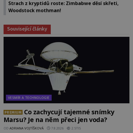
Strach z kryptidů roste: Zimbabwe děsí skřeti,
Woodstock mothman!
Související články
VESMÍR A TECHNOLOGIE
Co zachycují tajemné snímky
PREMIUM
Marsu? Je na něm přeci jen voda?
OD
ADRIANA VOJTÍŠKOVÁ
7.8.2026
2.5TIS