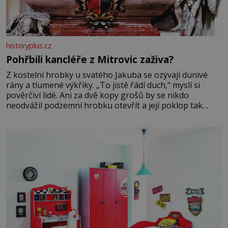
historyplus.cz
Pohřbili kancléře z Mitrovic zaživa?
Z kostelní hrobky u svatého Jakuba se ozývají dunivé
rány a tlumené výkřiky. „To jistě řádí duch,“ myslí si
pověrčiví lidé. Ani za dvě kopy grošů by se nikdo
neodvážil podzemní hrobku otevřít a její poklop tak
raději jen skrápí svěcenou vodou. Za několik dní divné
burácení skutečně ustane. Když o mnoho let později
hrobku