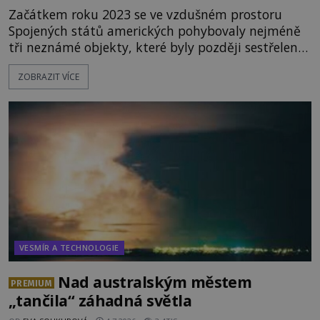
Začátkem roku 2023 se ve vzdušném prostoru
Spojených států amerických pohybovaly nejméně
tři neznámé objekty, které byly později sestřeleny.
Do dnešních dnů nebyly trosky těchto létajících
ZOBRAZIT VÍCE
těles objeveny. Je možné, že šlo o nějaké nové
armádní výzkumné technologie? Nebo snad byly
mimozemského původu? Dne 4. února roku 2023
vydává
VESMÍR A TECHNOLOGIE
Nad australským městem
PREMIUM
„tančila“ záhadná světla