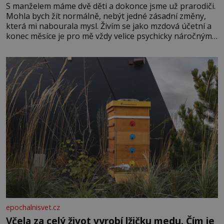
S manželem máme dvě děti a dokonce jsme už prarodiči.
Mohla bych žít normálně, nebýt jedné zásadní změny,
která mi nabourala mysl. Živím se jako mzdová účetní a
konec měsíce je pro mě vždy velice psychicky náročným
obdobím. Od té chvíle, co máme vnoučata, mi dcera čím
dál častěji volá o pomoc, co se hlídání týče. Dalo by se
epochalnisvet.cz
Včela za celý život vyrobí lžičku medu. Čím je