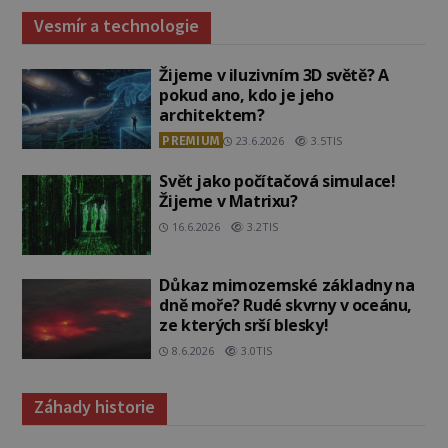
Vesmír a technologie
Žijeme v iluzivním 3D světě? A
pokud ano, kdo je jeho
architektem?
PREMIUM
23.6.2026
3.5TIS
Svět jako počítačová simulace!
Žijeme v Matrixu?
16.6.2026
3.2TIS
Důkaz mimozemské základny na
dně moře? Rudé skvrny v oceánu,
ze kterých srší blesky!
8.6.2026
3.0TIS
Záhady historie