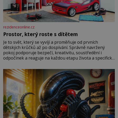
rezidenceonline.cz
Prostor, který roste s dítětem
Je to svět, který se vyvíjí a proměňuje od prvních
dětských krůčků až po dospívání. Správně navržený
pokoj podporuje bezpečí, kreativitu, soustředění i
odpočinek a reaguje na každou etapu života a specifické
potřeby dítěte. Pro nejmenší je klíčová jednoduchost,
měkkost a bezpečí, proto by pokoj miminka měl působit
především klidně a útulně. Předškolní věk je