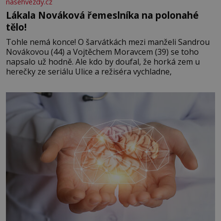
nasehvezdy.cz
Lákala Nováková řemeslníka na polonahé
tělo!
Tohle nemá konce! O šarvátkách mezi manželi Sandrou
Novákovou (44) a Vojtěchem Moravcem (39) se toho
napsalo už hodně. Ale kdo by doufal, že horká zem u
herečky ze seriálu Ulice a režiséra vychladne,