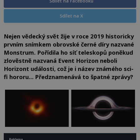
Sdílet na Facebooku
Sdílet na X
Nejen vědecký svět žije v roce 2019 historicky
prvním snímkem obrovské černé díry nazvané
Monstrum. Pořídila ho síť teleskopů poněkud
zlověstně nazvaná Event Horizon neboli
Horizont události, což je i název známého sci-
fi hororu… Předznamenává to špatné zprávy?
Reklama