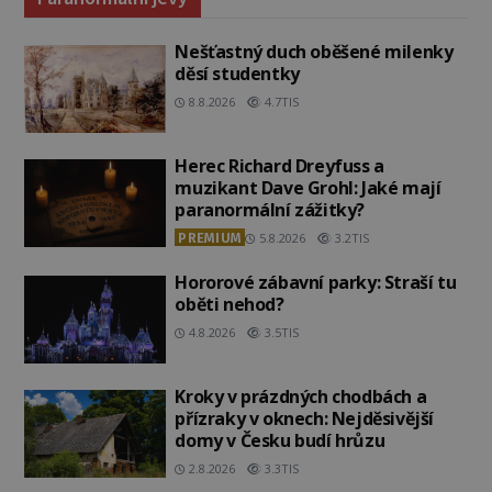
Nešťastný duch oběšené milenky
děsí studentky
8.8.2026
4.7TIS
Herec Richard Dreyfuss a
muzikant Dave Grohl: Jaké mají
paranormální zážitky?
PREMIUM
5.8.2026
3.2TIS
Hororové zábavní parky: Straší tu
oběti nehod?
4.8.2026
3.5TIS
Kroky v prázdných chodbách a
přízraky v oknech: Nejděsivější
domy v Česku budí hrůzu
2.8.2026
3.3TIS