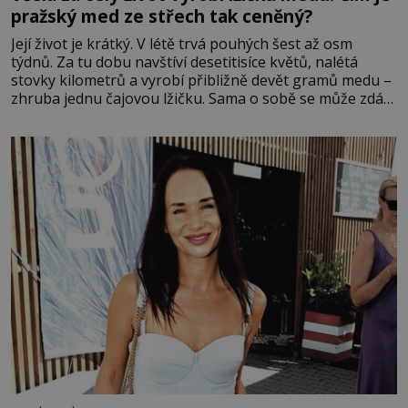
pražský med ze střech tak ceněný?
Její život je krátký. V létě trvá pouhých šest až osm
týdnů. Za tu dobu navštíví desetitisíce květů, nalétá
stovky kilometrů a vyrobí přibližně devět gramů medu –
zhruba jednu čajovou lžičku. Sama o sobě se může zdát
bezvýznamná. Teprve když se spojí s dalšími desítkami
tisíc příslušnic svého včelstva, vznikne jeden z
nejdokonalejších organismů