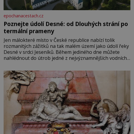
epochanacestach.cz
Poznejte údolí Desné: od Dlouhých strání po
termální prameny
Jen málokteré místo v České republice nabízí tolik
rozmanitých zážitků na tak malém území jako údolí řeky
Desné v srdci Jeseníků. Během jediného dne můžete
nahlédnout do útrob jedné z nejvýznamnějších vodních
elektráren v Evropě, vydat se na horské hřebeny, projet
se na koloběžce a den zakončit poznáváním památek ve
Velkých Losinách nebo v termálním