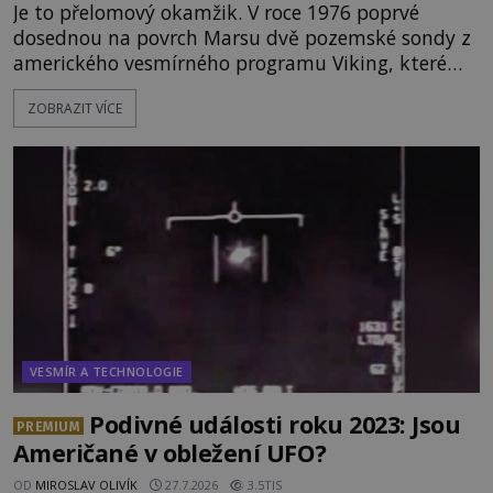
Je to přelomový okamžik. V roce 1976 poprvé
dosednou na povrch Marsu dvě pozemské sondy z
amerického vesmírného programu Viking, které
jsou schopny pořídit fotografie záhadami
ZOBRAZIT VÍCE
opředené rudé planety. Viking 1 zde zaznamená
něco naprosto nečekaného. V marsovské oblasti
zvané Cydonie totiž zachytí podivný útvar
připomínající lidskou tvář. NASA (Národní úřad
VESMÍR A TECHNOLOGIE
Podivné události roku 2023: Jsou
PREMIUM
Američané v obležení UFO?
OD
MIROSLAV OLIVÍK
27.7.2026
3.5TIS