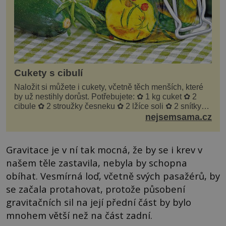
Cukety s cibulí
Naložit si můžete i cukety, včetně těch menších, které
by už nestihly dorůst. Potřebujete: ✿ 1 kg cuket ✿ 2
cibule ✿ 2 stroužky česneku ✿ 2 lžíce soli ✿ 2 snítky
kopru ✿ hrst petrželky Nálev: ✿ 400 m...
nejsemsama.cz
Gravitace je v ní tak mocná, že by se i krev v
našem těle zastavila, nebyla by schopna
obíhat. Vesmírná loď, včetně svých pasažérů, by
se začala protahovat, protože působení
gravitačních sil na její přední část by bylo
mnohem větší než na část zadní.