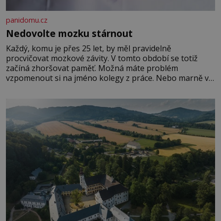
panidomu.cz
Nedovolte mozku stárnout
Každý, komu je přes 25 let, by měl pravidelně
procvičovat mozkové závity. V tomto období se totiž
začíná zhoršovat paměť. Možná máte problém
vzpomenout si na jméno kolegy z práce. Nebo marně v
paměti lovíte název knížky, kterou jste nedávno přečetli.
Je to opravdu tak, s věkem jako kdyby se paměť
rozhodla stávkovat. Cvičte