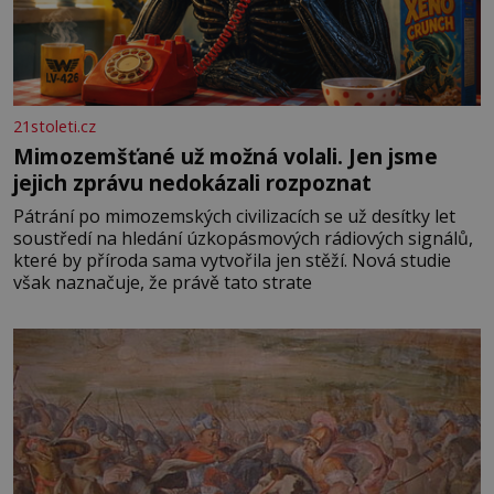
21stoleti.cz
Mimozemšťané už možná volali. Jen jsme
jejich zprávu nedokázali rozpoznat
Pátrání po mimozemských civilizacích se už desítky let
soustředí na hledání úzkopásmových rádiových signálů,
které by příroda sama vytvořila jen stěží. Nová studie
však naznačuje, že právě tato strate