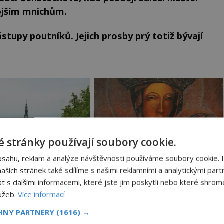
ejším mnichům.
ástupy poutníků. Jejich prosby prý totiž bývají
 stránky používají soubory cookie.
bsahu, reklam a analýze návštěvnosti používáme soubory cookie. 
šich stránek také sdílíme s našimi reklamními a analytickými partn
s dalšími informacemi, které jste jim poskytli nebo které shromá
lužeb.
Více informací
CHNY PARTNERY
(1616) →