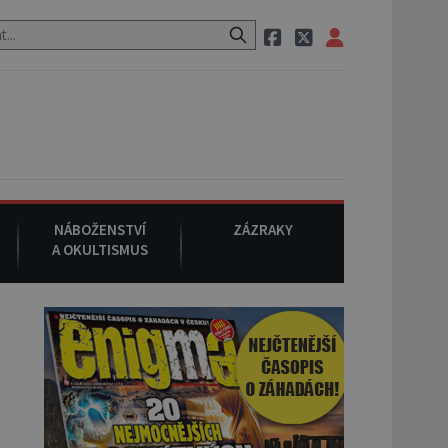
, pak si na ulici zavolá taxi, nasedne do něj a už ho nikdy nikdo nes
NÁBOŽENSTVÍ
ZÁZRAKY
A OKULTISMUS