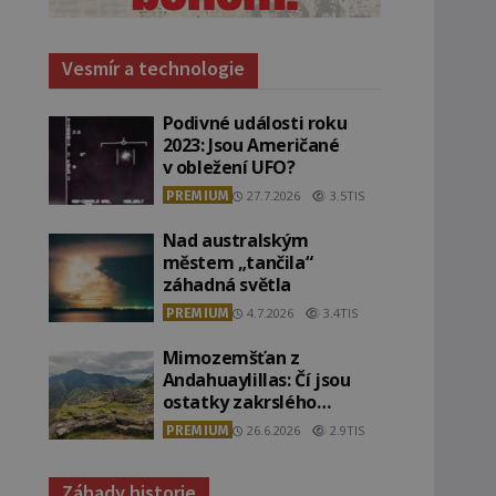
Vesmír a technologie
Podivné události roku
2023: Jsou Američané
v obležení UFO?
PREMIUM
27.7.2026
3.5TIS
Nad australským
městem „tančila“
záhadná světla
PREMIUM
4.7.2026
3.4TIS
Mimozemšťan z
Andahuaylillas: Čí jsou
ostatky zakrslého
stvoření s ohromnou
PREMIUM
26.6.2026
2.9TIS
lebkou?
Záhady historie