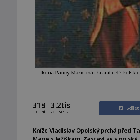
Ikona Panny Marie má chránit celé Polsko a
318
3.2tis
Sdíle
SDÍLENÍ
ZOBRAZENÍ
Kníže Vladislav Opolský prchá před T
Marie s Ježíškem. Zastaví se v polské