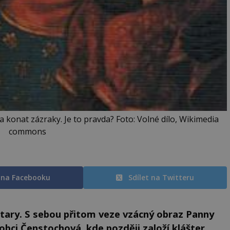
 konat zázraky. Je to pravda? Foto: Volné dílo, Wikimedia
commons
t na Facebooku
Sdílet na Twitteru
atary. S sebou přitom veze vzácný obraz Panny
 obci Čenstochová, kde později založí klášter