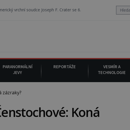
 Joseph F. Crater se 6. srpna 1930 navečeří ve své oblíbené restauraci
PARANORMÁLNÍ
REPORTÁŽE
VESMÍR A
JEVY
TECHNOLOGIE
 zázraky?
enstochové: Koná