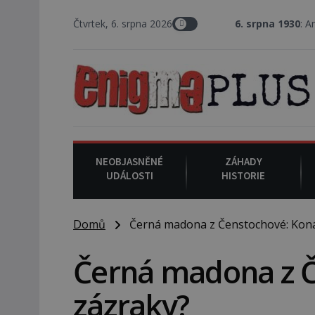
Čtvrtek, 6. srpna 2026
6. srpna 1930
: Americký vrchní soudce
NEOBJASNĚNÉ
ZÁHADY
UDÁLOSTI
HISTORIE
Domů
Černá madona z Čenstochové: Koná
Černá madona z Č
zázraky?