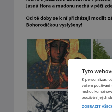
Jasná Hora a madonu nechá v péči zd
Od té doby se k ní přicházejí modlit z
Bohorodičkou vyslyšeny!
Tyto webové
K personalizaci o
vašem používání na
mohou kombinovat 
používání jejich s
ZOBRAZIT VŠE