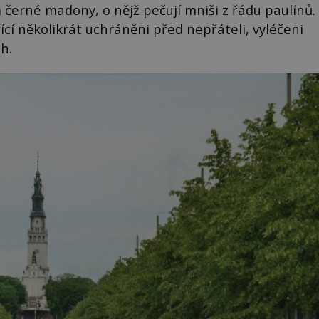
 černé madony, o nějž pečují mniši z řádu paulínů.
řící několikrát uchráněni před nepřáteli, vyléčeni
h.