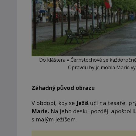
Do kláštera v Černstochové se každoročně sj
Opravdu by je mohla Marie vy
Záhadný původ obrazu
V období, kdy se
Ježíš
učí na tesaře, pr
Marie.
Na jeho desku později apoštol
s malým Ježíšem.