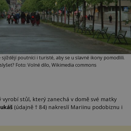
íždějí poutníci i turisté, aby se u slavné ikony pomodlili.
slyšet? Foto: Volné dílo, Wikimedia commons
ý vyrobí stůl, který zanechá v domě své matky
Lukáš
(údajně † 84) nakreslí Mariinu podobiznu i