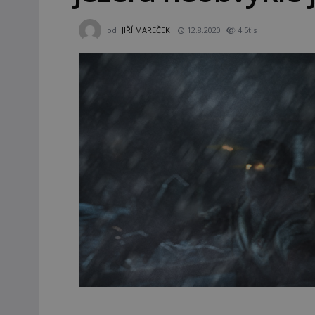
od
JIŘÍ MAREČEK
12.8.2020
4.5tis