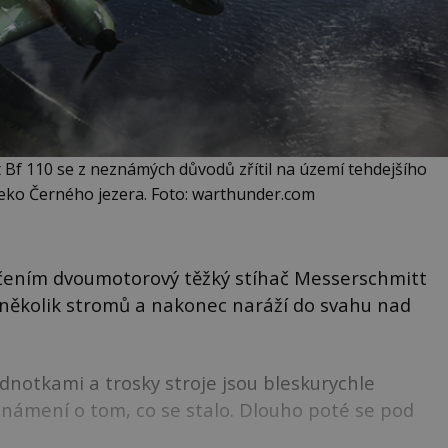
Bf 110 se z neznámých důvodů zřítil na území tehdejšího
eko Černého jezera. Foto: warthunder.com
čením dvoumotorový těžký stíhač Messerschmitt
í několik stromů a nakonec naráží do svahu nad
dnotkami a trosky stroje jsou bleskurychle
oznámení o tom, co se stalo. Dlouho poté se pod