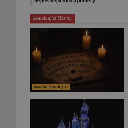
nejděsivější místa planety
Související články
PARANORMÁLNÍ JEVY