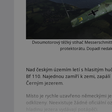
Dvoumotorový těžký stíhač Messerschmitt 
protektorátu. Dopadl nedal
Nad českým územím letí s hlasitým hu
Bf 110. Najednou zamíří k zemi, zapál
Černým jezerem.
Místo je rychle uzavřeno německými je
odklizeny. Neexistuje žádné oficiální 
hladinu jezera vydávají potápěči.