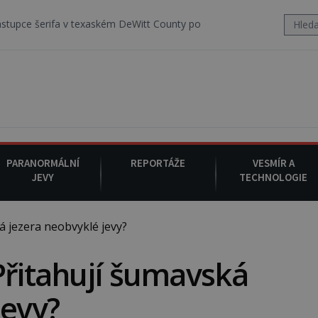
 texaském DeWitt County pořizuje video, na kterém před jeho vozem 
PARANORMÁLNÍ
REPORTÁŽE
VESMÍR A
JEVY
TECHNOLOGIE
 jezera neobvyklé jevy?
Přitahují šumavská
jevy?