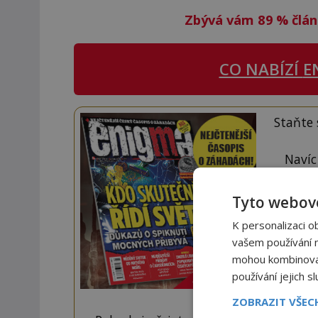
Zbývá vám 89
%
člán
CO NABÍZÍ
E
Staňte
Navíc
Tyto webové
K personalizaci o
vašem používání na
mohou kombinovat 
používání jejich s
ZOBRAZIT VŠE