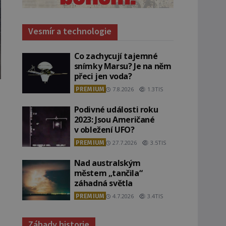
Vesmír a technologie
Co zachycují tajemné
snímky Marsu? Je na něm
přeci jen voda?
PREMIUM
7.8.2026
1.3TIS
Podivné události roku
2023: Jsou Američané
v obležení UFO?
PREMIUM
27.7.2026
3.5TIS
Nad australským
městem „tančila“
záhadná světla
PREMIUM
4.7.2026
3.4TIS
Záhady historie