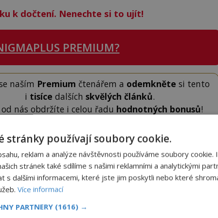
ku k dočtení. Nenechte si to ujít!
NIGMAPLUS PREMIUM?
 se naším
Premium
čtenářem a
odemkněte
si tento
i
tisíce
dalších
skvělých článků
.
 od nás obdržíte i celou řadu
hodnotných bonusů
!
 stránky používají soubory cookie.
ODEMKNOUT ČLÁNEK
bsahu, reklam a analýze návštěvnosti používáme soubory cookie. 
šich stránek také sdílíme s našimi reklamními a analytickými partn
s dalšími informacemi, které jste jim poskytli nebo které shromá
lužeb.
Více informací
CHNY PARTNERY
(1616) →