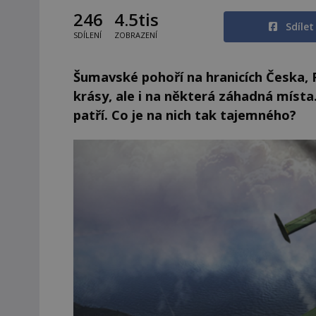
246
4.5tis
Sdíle
SDÍLENÍ
ZOBRAZENÍ
Šumavské pohoří na hranicích Česka,
krásy, ale i na některá záhadná místa
patří. Co je na nich tak tajemného?