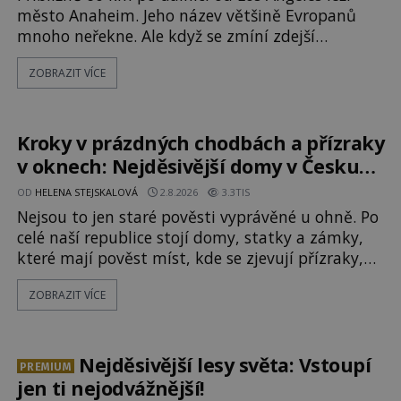
město Anaheim. Jeho název většině Evropanů
mnoho neřekne. Ale když se zmíní zdejší
Disneyland, je hned jasno. Zábavní park vyroste
ZOBRAZIT VÍCE
na poklidném místě bývalého sadu
pomerančovníků. Klid tu teď rozhodně nepanuje,
park navštíví kolem 17 000 000 zábavychtivých
lidí ročně. A ač je velká snaha to utajit, někteří z
Kroky v prázdných chodbách a přízraky
v oknech: Nejděsivější domy v Česku
budí hrůzu
OD
HELENA STEJSKALOVÁ
2.8.2026
3.3TIS
Nejsou to jen staré pověsti vyprávěné u ohně. Po
celé naší republice stojí domy, statky a zámky,
které mají pověst míst, kde se zjevují přízraky,
ozývají nevysvětlitelné zvuky nebo se dějí
ZOBRAZIT VÍCE
podivné jevy. Zatímco historici většinou hledají
racionální vysvětlení, záhadologové upozorňují,
že některé lokality vykazují nápadně podobná
svědectví po celé generace. A právě tato opakující
Nejděsivější lesy světa: Vstoupí
PREMIUM
se svědectví ud
jen ti nejodvážnější!