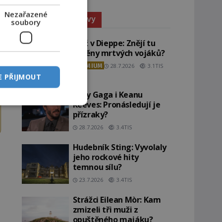
Nezařazené
Paranormální jevy
soubory
Pláž v Dieppe: Znějí tu
ozvěny mrtvých vojáků?
PREMIUM
28.7.2026
3.1TIS
E PŘIJMOUT
Lady Gaga i Keanu
Reeves: Pronásledují je
přízraky?
28.7.2026
3.4TIS
Hudebník Sting: Vyvolaly
jeho rockové hity
temnou sílu?
23.7.2026
3.4TIS
Strážci Eilean Mòr: Kam
zmizeli tři muži z
opuštěného majáku?