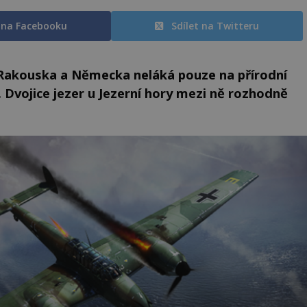
t na Facebooku
Sdílet na Twitteru
 Rakouska a Německa neláká pouze na přírodní
. Dvojice jezer u Jezerní hory mezi ně rozhodně