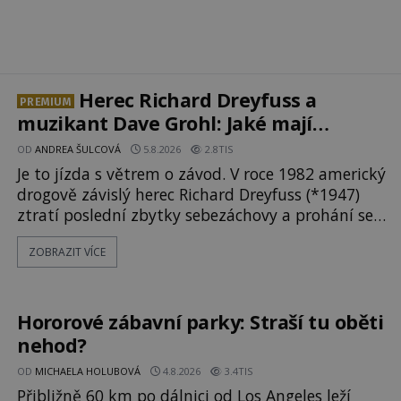
Herec Richard Dreyfuss a
PREMIUM
muzikant Dave Grohl: Jaké mají
paranormální zážitky?
OD
ANDREA ŠULCOVÁ
5.8.2026
2.8TIS
Je to jízda s větrem o závod. V roce 1982 americký
drogově závislý herec Richard Dreyfuss (*1947)
ztratí poslední zbytky sebezáchovy a prohání se
po silnicích ve svém mercedesu jako utržený ze
ZOBRAZIT VÍCE
řetězu. Vše vyvrcholí katastrofou, když to
Dreyfuss napálí v plné rychlosti do stromu! Policie
ve vraku následně nalezne schovaný kokain.
Tímto momentem se slavnému
Hororové zábavní parky: Straší tu oběti
nehod?
OD
MICHAELA HOLUBOVÁ
4.8.2026
3.4TIS
Přibližně 60 km po dálnici od Los Angeles leží