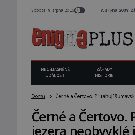
Sobota, 8. srpna 2026
8. srpna 2008
: Zástupce šerifa v
NEOBJASNĚNÉ
ZÁHADY
UDÁLOSTI
HISTORIE
Domů
Černé a Čertovo. Přitahují šumavská
Černé a Čertovo. 
jezera neobvyklé 