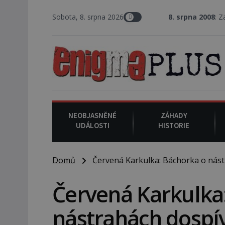
Sobota, 8. srpna 2026
8. srpna 2008
: Zástupce šerifa 
NEOBJASNĚNÉ
ZÁHADY
UDÁLOSTI
HISTORIE
Domů
Červená Karkulka: Báchorka o nástr
Červená Karkulka
nástrahách dospív