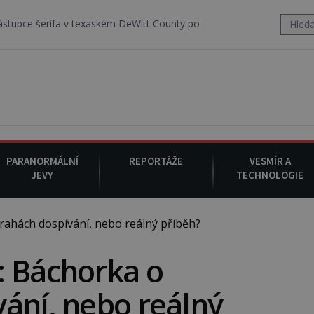
v texaském DeWitt County pořizuje video, na kterém před jeho vozem 
PARANORMÁLNÍ
REPORTÁŽE
VESMÍR A
JEVY
TECHNOLOGIE
ahách dospívání, nebo reálný příběh?
: Báchorka o
ání, nebo reálný