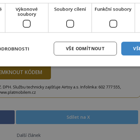
é
Výkonové
Soubory cílení
Funkční soubory
to článek, můžete tak učinit zasláním jediné SMS.
soubory
terý opíšete do následujícího okénka a kliknutím na
tko jej odemknete.
CLANEK" odešlete na číslo
903 33 20
.
ODROBNOSTI
VŠE ODMÍTNOUT
VŠ
EMKNOUT KÓDEM
DPH. Službu technicky zajišťuje Airtoy a.s. Infolinka: 602 777 555,
ww.platmobilem.cz
Sdílet na X
Další článek