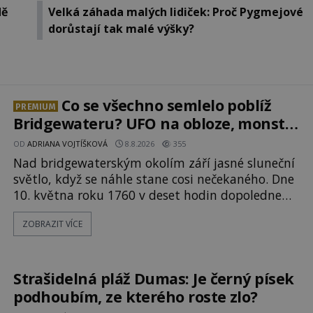
dě
Velká záhada malých lidiček: Proč Pygmejové
dorůstají tak malé výšky?
Co se všechno semlelo poblíž
PREMIUM
Bridgewateru? UFO na obloze, monstra
v bažinách!
OD
ADRIANA VOJTÍŠKOVÁ
8.8.2026
355
Nad bridgewaterským okolím září jasné sluneční
světlo, když se náhle stane cosi nečekaného. Dne
10. května roku 1760 v deset hodin dopoledne
zde dojde k vůbec prvnímu historicky
ZOBRAZIT VÍCE
doloženému přeletu UFO. Podle záznamů
vyzařuje takové světlo, že vypadá jako „koule
hořícího ohně“. Jde jen o nějaký optický klam,
nebo se zde skutečně právě vznáší mimozemská
Strašidelná pláž Dumas: Je černý písek
loď
podhoubím, ze kterého roste zlo?