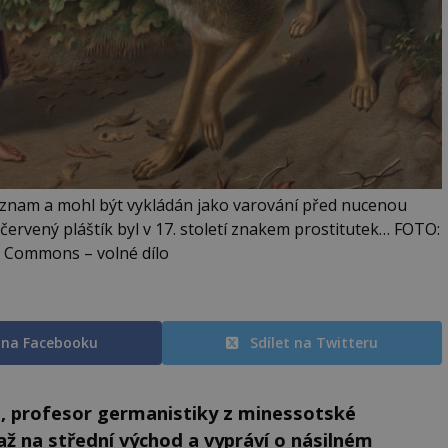
znam a mohl být vykládán jako varování před nucenou
e červený pláštík byl v 17. století znakem prostitutek… FOTO:
e Commons – volné dílo
t na Facebooku
Sdílet na Twitteru
es , profesor germanistiky z minessotské
í až na střední východ a vypráví o násilném