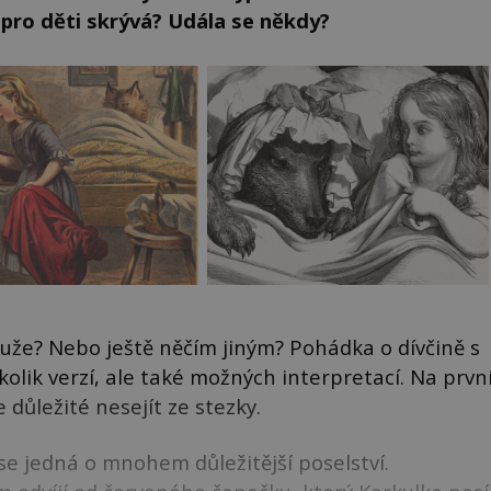
u pro děti skrývá? Udála se někdy?
uže? Nebo ještě něčím jiným? Pohádka o dívčině s
ik verzí, ale také možných interpretací. Na prvn
 důležité nesejít ze stezky.
 se jedná o mnohem důležitější poselství.