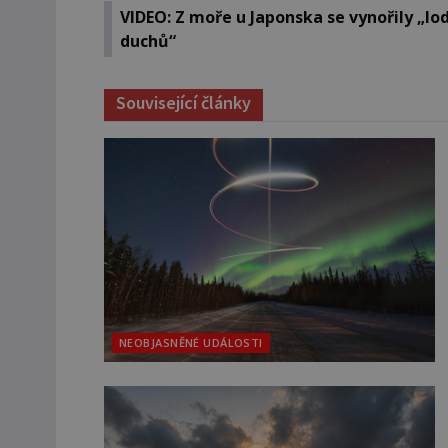
VIDEO: Z moře u Japonska se vynořily „lo
duchů“
Související články
NEOBJASNĚNÉ UDÁLOSTI