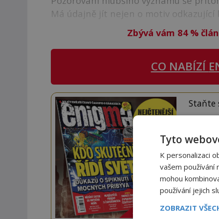
Pozorování hlubšího významu se přitom
Má údajně jít nejen o motiv odkazující
Zbývá vám 84
%
člán
CO NABÍZÍ
E
Staňte
Navíc
Tyto webové
K personalizaci o
vašem používání na
mohou kombinovat 
používání jejich s
ZOBRAZIT VŠE