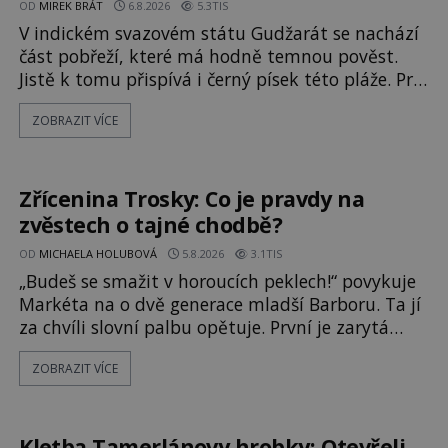
OD
MIREK BRÁT
6.8.2026
5.3TIS
V indickém svazovém státu Gudžarát se nachází
část pobřeží, které má hodně temnou pověst.
Jistě k tomu přispívá i černý písek této pláže. Proč
má pláž takové netypické zbarvení? Nakolik jsou
ZOBRAZIT VÍCE
pravdivé historky, že zde došlo k
nevysvětlitelným zmizením turistů? Ti, kteří se
nebojí, nás mohou následovat. Vstupujeme na
pláž Dumas ve městě Surat. Gu
Zřícenina Trosky: Co je pravdy na
zvěstech o tajné chodbě?
OD
MICHAELA HOLUBOVÁ
5.8.2026
3.1TIS
„Budeš se smažit v horoucích peklech!“ povykuje
Markéta na o dvě generace mladší Barboru. Ta jí
za chvíli slovní palbu opětuje. První je zarytá
katolička, druhá přesvědčená kališnice. A každá z
ZOBRAZIT VÍCE
nich se usídlí na jedné z věží slavného hradu
Trosky. Šlechtic Ota IV. z Bergova (1399–1452)
patří mezi vůdce protihusitského boje. Za
manželku má skutečně jistou
Kletba Tamerlánovy hrobky: Otevřeli