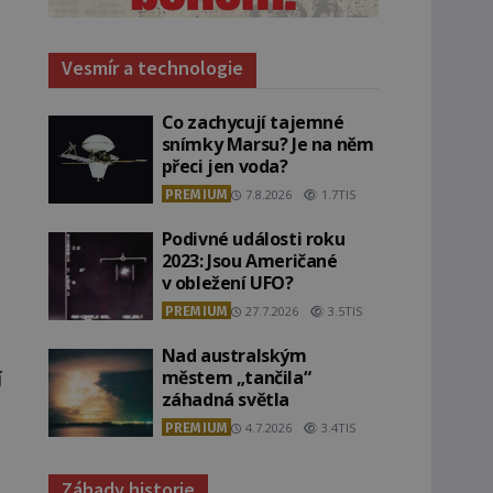
Vesmír a technologie
Co zachycují tajemné
snímky Marsu? Je na něm
přeci jen voda?
PREMIUM
7.8.2026
1.7TIS
Podivné události roku
2023: Jsou Američané
v obležení UFO?
PREMIUM
27.7.2026
3.5TIS
Nad australským
í
městem „tančila“
záhadná světla
PREMIUM
4.7.2026
3.4TIS
Záhady historie