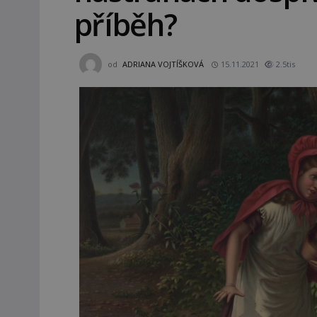
příběh?
od
ADRIANA VOJTÍŠKOVÁ
15.11.2021
2.5tis