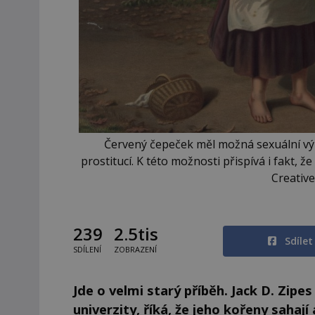
Červený čepeček měl možná sexuální vý
prostitucí. K této možnosti přispívá i fakt, ž
Creativ
239
2.5tis
Sdíle
SDÍLENÍ
ZOBRAZENÍ
Jde o velmi starý příběh. Jack D. Zip
univerzity, říká, že jeho kořeny sahaj