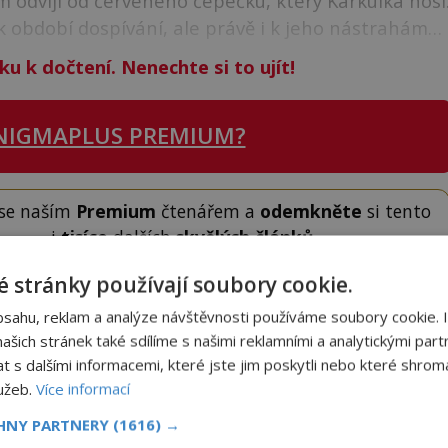
 odvíjí od červeného čepečku, který Karkulka nosí
 k období dospívání, ale právě i k jeho nástrahám…
ku k dočtení. Nenechte si to ujít!
NIGMAPLUS PREMIUM?
 se naším
Premium
čtenářem a
odemkněte
si tento
i
tisíce
dalších
skvělých článků
.
 od nás obdržíte i celou řadu
hodnotných bonusů
!
 stránky používají soubory cookie.
bsahu, reklam a analýze návštěvnosti používáme soubory cookie. 
ODEMKNOUT ČLÁNEK
šich stránek také sdílíme s našimi reklamními a analytickými partn
s dalšími informacemi, které jste jim poskytli nebo které shromá
lužeb.
Více informací
CHNY PARTNERY
(1616) →