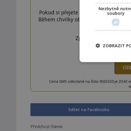
Nezbytně nutn
Pokud si přejete odemknout pouze ten
soubory
Během chvilky obdržíte číselný kód, k
tlačí
Zprávu ve tvaru "CTU 
ZOBRAZIT P
OD
Cena SMS odeslané na číslo 9033320 je 20 Kč vč. 
w
Sdílet na Facebooku
Předchozí článek