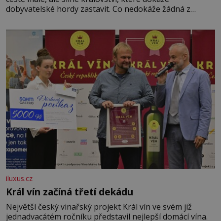
dobyvatelské hordy zastavit. Co nedokáže žádná z
asijských říší, co nedokážou Němci – to dokáže český
král. Nebo že by ne? Mongolové od roku 1223 postupují
podél Kaspického a Azovského moře,
iluxus.cz
Král vín začíná třetí dekádu
Největší český vinařský projekt Král vín ve svém již
jednadvacátém ročníku představil nejlepší domácí vína.