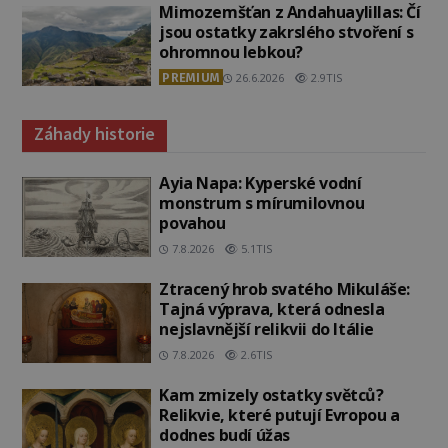
Mimozemšťan z Andahuaylillas: Čí
jsou ostatky zakrslého stvoření s
ohromnou lebkou?
PREMIUM
26.6.2026
2.9TIS
Záhady historie
Ayia Napa: Kyperské vodní
monstrum s mírumilovnou
povahou
7.8.2026
5.1TIS
Ztracený hrob svatého Mikuláše:
Tajná výprava, která odnesla
nejslavnější relikvii do Itálie
7.8.2026
2.6TIS
Kam zmizely ostatky světců?
Relikvie, které putují Evropou a
dodnes budí úžas