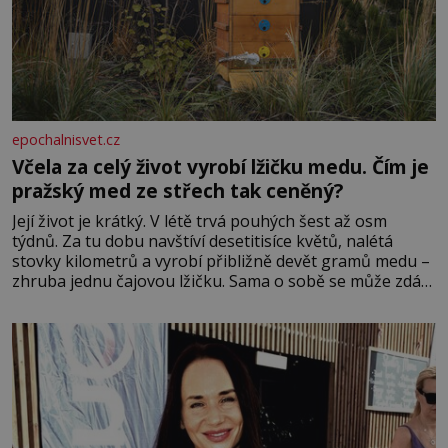
epochalnisvet.cz
Včela za celý život vyrobí lžičku medu. Čím je
pražský med ze střech tak ceněný?
Její život je krátký. V létě trvá pouhých šest až osm
týdnů. Za tu dobu navštíví desetitisíce květů, nalétá
stovky kilometrů a vyrobí přibližně devět gramů medu –
zhruba jednu čajovou lžičku. Sama o sobě se může zdát
bezvýznamná. Teprve když se spojí s dalšími desítkami
tisíc příslušnic svého včelstva, vznikne jeden z
nejdokonalejších organismů