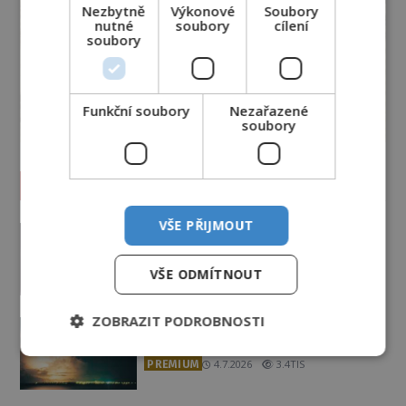
Nezbytně
Výkonové
Soubory
nutné
soubory
cílení
soubory
Funkční soubory
Nezařazené
soubory
Vesmír a technologie
VŠE PŘIJMOUT
Podivné události roku 2023: Jsou
Američané v obležení UFO?
PREMIUM
27.7.2026
3.5TIS
VŠE ODMÍTNOUT
ZOBRAZIT PODROBNOSTI
Nad australským městem
„tančila“ záhadná světla
PREMIUM
4.7.2026
3.4TIS