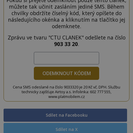
Pokud si přejete odemknout pouze tento článek,
můžete tak učinit zasláním jediné SMS. Během
chvilky obdržíte číselný kód, který opíšete do
následujícího okénka a kliknutím na tlačítko jej
odemknete.
Zprávu ve tvaru "CTU CLANEK" odešlete na číslo
903 33 20
.
ODEMKNOUT KÓDEM
Cena SMS odeslané na číslo 9033320 je 20 Kč vč. DPH. Službu
technicky zajišťuje Airtoy a.s. Infolinka: 602 777 555,
www.platmobilem.cz
Sdílet na Facebooku
Sdílet na X