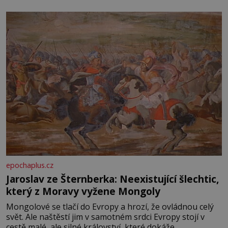
epochaplus.cz
Jaroslav ze Šternberka: Neexistující šlechtic,
který z Moravy vyžene Mongoly
Mongolové se tlačí do Evropy a hrozí, že ovládnou celý
svět. Ale naštěstí jim v samotném srdci Evropy stojí v
cestě malé, ale silné království, které dokáže