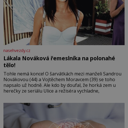
nasehvezdy.cz
Lákala Nováková řemeslníka na polonahé
tělo!
Tohle nemá konce! O šarvátkách mezi manželi Sandrou
Novákovou (44) a Vojtěchem Moravcem (39) se toho
napsalo už hodně. Ale kdo by doufal, že horká zem u
herečky ze seriálu Ulice a režiséra vychladne,