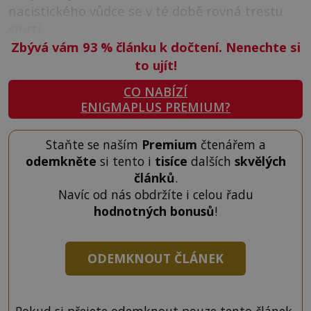
nacistického vůdce se v té době rovná trestu
smrti.
Zbývá vám 93
%
článku k dočtení. Nenechte si
to ujít!
CO NABÍZÍ
ENIGMAPLUS PREMIUM?
Staňte se naším
Premium
čtenářem a
odemkněte
si tento i
tisíce
dalších
skvělých
článků
.
Navíc od nás obdržíte i celou řadu
hodnotných bonusů
!
ODEMKNOUT ČLÁNEK