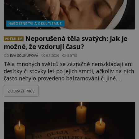
NÁBOŽENSTVÍ A OKULTISMUS
Neporušená těla svatých: Jak je
PREMIUM
možné, že vzdorují času?
OD
EVA SOUKUPOVÁ
6.8.2026
3.0TIS
Těla mnohých světců se zázračně nerozkládají ani
desítky či stovky let po jejich smrti, ačkoliv na nich
často nebylo provedeno balzamování či jiné
pokusy o konzervaci. Neporušené ostatky bývají
ZOBRAZIT VÍCE
považovány za důkaz svatosti zemřelých. Jaké
tajemné síly těla významných náboženských
osobností ochraňují? Na hřbitově u kláštera
Milosrdných