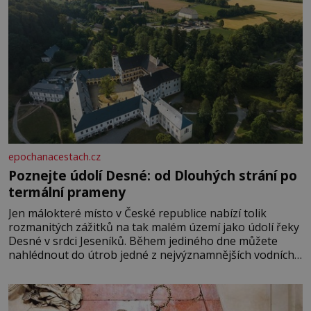
epochanacestach.cz
Poznejte údolí Desné: od Dlouhých strání po
termální prameny
Jen málokteré místo v České republice nabízí tolik
rozmanitých zážitků na tak malém území jako údolí řeky
Desné v srdci Jeseníků. Během jediného dne můžete
nahlédnout do útrob jedné z nejvýznamnějších vodních
elektráren v Evropě, vydat se na horské hřebeny, projet
se na koloběžce a den zakončit poznáváním památek ve
Velkých Losinách nebo v termálním