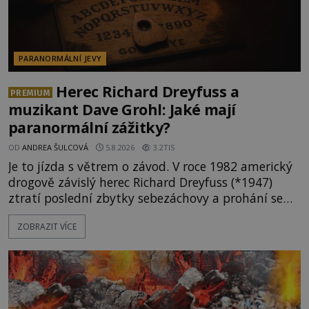
PARANORMÁLNÍ JEVY
Herec Richard Dreyfuss a
PREMIUM
muzikant Dave Grohl: Jaké mají
paranormální zážitky?
OD
ANDREA ŠULCOVÁ
5.8.2026
3.2TIS
Je to jízda s větrem o závod. V roce 1982 americký
drogově závislý herec Richard Dreyfuss (*1947)
ztratí poslední zbytky sebezáchovy a prohání se
po silnicích ve svém mercedesu jako utržený ze
ZOBRAZIT VÍCE
řetězu. Vše vyvrcholí katastrofou, když to Dreyfuss
napálí v plné rychlosti do stromu! Policie ve vraku
následně nalezne schovaný kokain. Tímto
momentem se slavnému