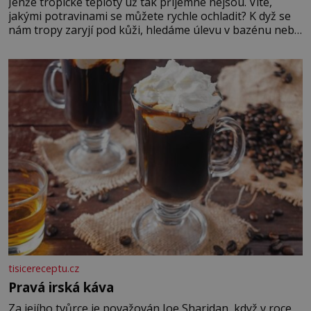
Jenže tropické teploty už tak příjemné nejsou. Víte,
jakými potravinami se můžete rychle ochladit? K dyž se
nám tropy zaryjí pod kůži, hledáme úlevu v bazénu nebo
pomocí klimatizace. Jenže ne vždycky můžeme být v jejich
blízkosti. Nemusíte však zoufat. Pokud budete mít
promyšlený jídelníček, žadné pařáky si na vás
tisicereceptu.cz
Pravá irská káva
Za jejího tvůrce je považován Joe Sharidan, když v roce