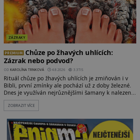
ZÁZRAKY
Chůze po žhavých uhlících:
PREMIUM
Zázrak nebo podvod?
OD
KAROLÍNA TRNKOVÁ
4.8.2026
3.3TIS
Rituál chůze po žhavých uhlících je zmiňován i v
Bibli, první zmínky ale pochází už z doby železné.
Dnes je využíván nejrůznějšími šamany k nalezení
spirituální síly či vnitřního klidu. Jak funguje a proč
ZOBRAZIT VÍCE
si při něm člověk nepopálí nohy, což bylo
objektivně dokázáno? Je na něm i něco
nadpřirozeného? Histori