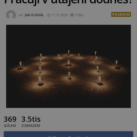
PREMIUM
od
JAN KUKRÁL
11.11.2023
3.5tis
369
3.5tis
SDÍLENÍ
ZOBRAZENÍ