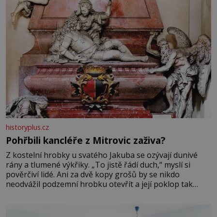
historyplus.cz
Pohřbili kancléře z Mitrovic zaživa?
Z kostelní hrobky u svatého Jakuba se ozývají dunivé
rány a tlumené výkřiky. „To jistě řádí duch,“ myslí si
pověrčiví lidé. Ani za dvě kopy grošů by se nikdo
neodvážil podzemní hrobku otevřít a její poklop tak
raději jen skrápí svěcenou vodou. Za několik dní divné
burácení skutečně ustane. Když o mnoho let později
hrobku