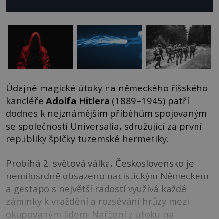
Údajné magické útoky na německého říšského
kancléře
Adolfa Hitlera
(1889–1945) patří
dodnes k nejznámějším příběhům spojovaným
se společností Universalia, sdružující za první
republiky špičky tuzemské hermetiky.
Probíhá 2. světová válka, Československo je
nemilosrdně obsazeno nacistickým Německem
a gestapo s největší radostí využívá každé
záminky k vraždění a rozsévání hrůzy mezi
okupovaným lidem. Nařčení z útoku na