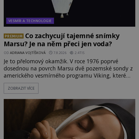
VESMÍR A TECHNOLOGIE
Co zachycují tajemné snímky
PREMIUM
Marsu? Je na něm přeci jen voda?
OD
ADRIANA VOJTÍŠKOVÁ
7.8.2026
2.4TIS
Je to přelomový okamžik. V roce 1976 poprvé
dosednou na povrch Marsu dvě pozemské sondy z
amerického vesmírného programu Viking, které
jsou schopny pořídit fotografie záhadami
ZOBRAZIT VÍCE
opředené rudé planety. Viking 1 zde zaznamená
něco naprosto nečekaného. V marsovské oblasti
zvané Cydonie totiž zachytí podivný útvar
připomínající lidskou tvář. NASA (Národní úřad