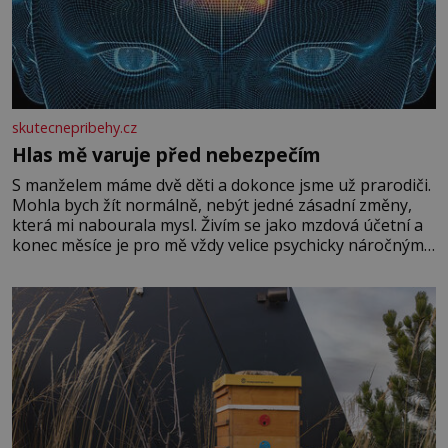
skutecnepribehy.cz
Hlas mě varuje před nebezpečím
S manželem máme dvě děti a dokonce jsme už prarodiči.
Mohla bych žít normálně, nebýt jedné zásadní změny,
která mi nabourala mysl. Živím se jako mzdová účetní a
konec měsíce je pro mě vždy velice psychicky náročným
obdobím. Od té chvíle, co máme vnoučata, mi dcera čím
dál častěji volá o pomoc, co se hlídání týče. Dalo by se