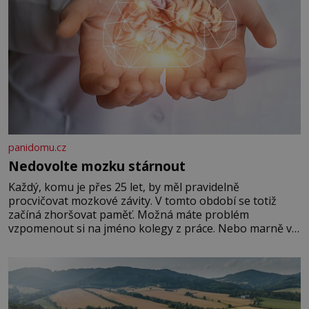
panidomu.cz
Nedovolte mozku stárnout
Každý, komu je přes 25 let, by měl pravidelně
procvičovat mozkové závity. V tomto období se totiž
začíná zhoršovat paměť. Možná máte problém
vzpomenout si na jméno kolegy z práce. Nebo marně v
paměti lovíte název knížky, kterou jste nedávno přečetli.
Je to opravdu tak, s věkem jako kdyby se paměť
rozhodla stávkovat. Cvičte