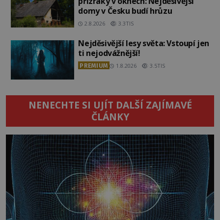
přízraky v oknech: Nejděsivější
domy v Česku budí hrůzu
2.8.2026
3.3TIS
Nejděsivější lesy světa: Vstoupí jen
ti nejodvážnější!
PREMIUM
1.8.2026
3.5TIS
NENECHTE SI UJÍT DALŠÍ ZAJÍMAVÉ
ČLÁNKY