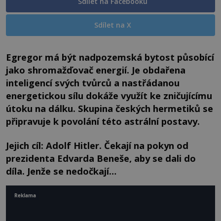
Sdílet na Facebooku
Sdílet na X
Egregor má být nadpozemská bytost působící
jako shromažďovač energií. Je obdařena
inteligencí svých tvůrců a nastřádanou
energetickou sílu dokáže využít ke zničujícímu
útoku na dálku. Skupina českých hermetiků se
připravuje k povolání této astrální postavy.
Jejich cíl: Adolf Hitler. Čekají na pokyn od
prezidenta Edvarda Beneše, aby se dali do
díla. Jenže se nedočkají…
Reklama