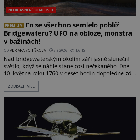
NEOBJASNĚNÉ UDÁLOSTI
Co se všechno semlelo poblíž
PREMIUM
Bridgewateru? UFO na obloze, monstra
v bažinách!
OD
ADRIANA VOJTÍŠKOVÁ
8.8.2026
1.6TIS
Nad bridgewaterským okolím září jasné sluneční
světlo, když se náhle stane cosi nečekaného. Dne
10. května roku 1760 v deset hodin dopoledne zde
dojde k vůbec prvnímu historicky doloženému
ZOBRAZIT VÍCE
přeletu UFO. Podle záznamů vyzařuje takové
světlo, že vypadá jako „koule hořícího ohně“. Jde
jen o nějaký optický klam, nebo se zde skutečně
právě vznáší mimozemská loď