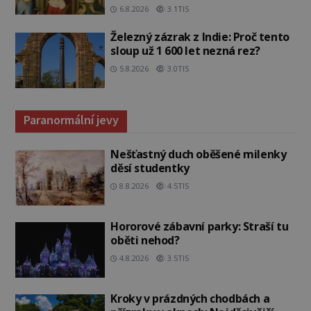
6.8.2026
3.1TIS
Železný zázrak z Indie: Proč tento
sloup už 1 600 let nezná rez?
5.8.2026
3.0TIS
Paranormální jevy
Nešťastný duch oběšené milenky
děsí studentky
8.8.2026
4.5TIS
Hororové zábavní parky: Straší tu
oběti nehod?
4.8.2026
3.5TIS
Kroky v prázdných chodbách a