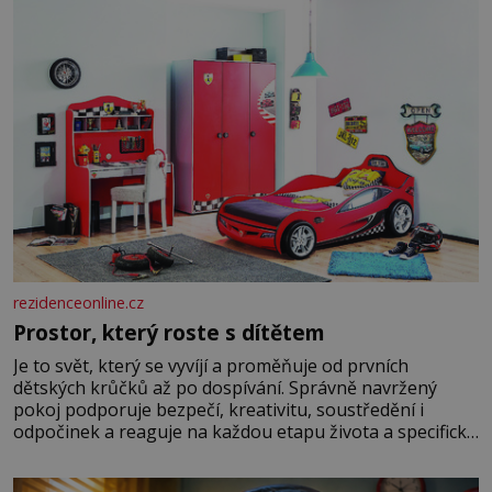
rezidenceonline.cz
Prostor, který roste s dítětem
Je to svět, který se vyvíjí a proměňuje od prvních
dětských krůčků až po dospívání. Správně navržený
pokoj podporuje bezpečí, kreativitu, soustředění i
odpočinek a reaguje na každou etapu života a specifické
potřeby dítěte. Pro nejmenší je klíčová jednoduchost,
měkkost a bezpečí, proto by pokoj miminka měl působit