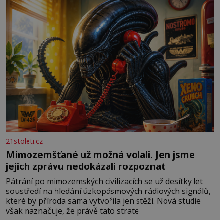
především klidně a útulně. Předškolní věk je
21stoleti.cz
Mimozemšťané už možná volali. Jen jsme
jejich zprávu nedokázali rozpoznat
Pátrání po mimozemských civilizacích se už desítky let
soustředí na hledání úzkopásmových rádiových signálů,
které by příroda sama vytvořila jen stěží. Nová studie
však naznačuje, že právě tato strate