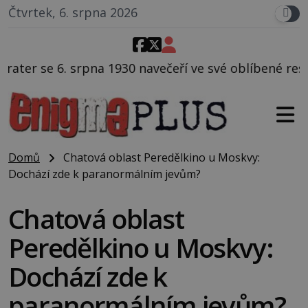
Čtvrtek, 6. srpna 2026
 navečeří ve své oblíbené restauraci, pak si na ulici
Domů
Chatová oblast Peredělkino u Moskvy:
Dochází zde k paranormálním jevům?
Chatová oblast
Peredělkino u Moskvy:
Dochází zde k
paranormálním jevům?