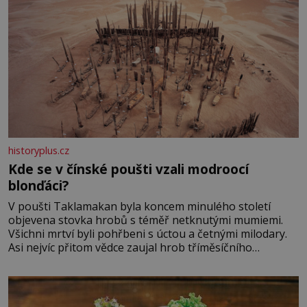
historyplus.cz
Kde se v čínské poušti vzali modroocí
blonďáci?
V poušti Taklamakan byla koncem minulého století
objevena stovka hrobů s téměř netknutými mumiemi.
Všichni mrtví byli pohřbeni s úctou a četnými milodary.
Asi nejvíc přitom vědce zaujal hrob tříměsíčního
chlapečka s modrou filcovou čapkou, z níž se draly
blonďaté vlásky. Fakt, že jsou těla dávných lidí nesmírně
dobře zachovalá, přičítají odborníci zdejším klimatickým
podmínkám. Sucho, prosolené písky a extrémně