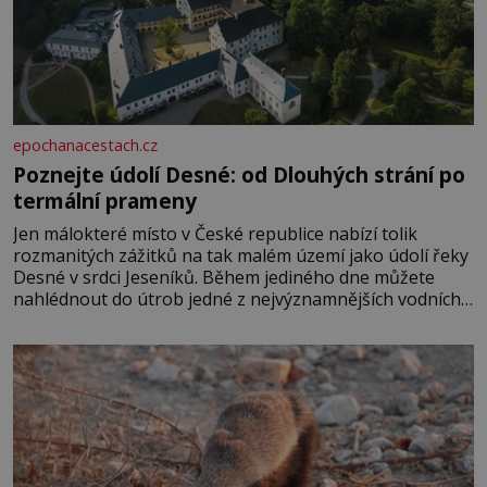
epochanacestach.cz
Poznejte údolí Desné: od Dlouhých strání po
termální prameny
Jen málokteré místo v České republice nabízí tolik
rozmanitých zážitků na tak malém území jako údolí řeky
Desné v srdci Jeseníků. Během jediného dne můžete
nahlédnout do útrob jedné z nejvýznamnějších vodních
elektráren v Evropě, vydat se na horské hřebeny, projet
se na koloběžce a den zakončit poznáváním památek ve
Velkých Losinách nebo v termálním