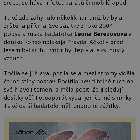
srdce, selhávání fotoaparátů či mobilů apod.
Také zde zahynulo několik lidí, aniž by byla
zjištěna příčina. Své zážitky z roku 2004
popsala ruská badatelka
Leona Berezovová
v
deníku Konsomolskaja Pravda. Ačkoliv před
lesem byl sníh, uvnitř byl teplý a jaksi hustý
vzduch.
Točila se jí hlava, potila se a mezi stromy viděla
černé stíny postav. Pocítila neviditelné ruce na
své hlavě i temeni a měla pocit, že jí sledují
desítky očí. Fotoaparát vydal jen černé snímky.
Také další badatelé měli podobné zážitky.