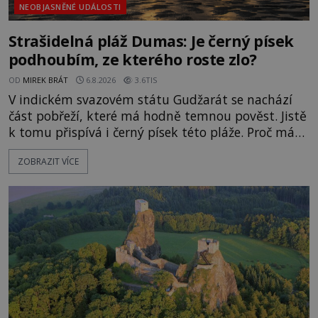
NEOBJASNĚNÉ UDÁLOSTI
Strašidelná pláž Dumas: Je černý písek
podhoubím, ze kterého roste zlo?
OD
MIREK BRÁT
6.8.2026
3.6TIS
V indickém svazovém státu Gudžarát se nachází
část pobřeží, které má hodně temnou pověst. Jistě
k tomu přispívá i černý písek této pláže. Proč má
pláž takové netypické zbarvení? Nakolik jsou
ZOBRAZIT VÍCE
pravdivé historky, že zde došlo k nevysvětlitelným
zmizením turistů? Ti, kteří se nebojí, nás mohou
následovat. Vstupujeme na pláž Dumas ve městě
Surat. Gu