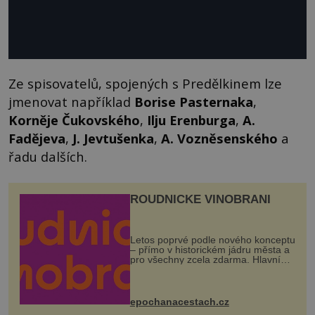
Ze spisovatelů, spojených s Predělkinem lze
jmenovat například
Borise Pasternaka
,
Korněje Čukovského
,
Ilju Erenburga
,
A.
Fadějeva
,
J. Jevtušenka
,
A. Vozněsenského
a
řadu dalších.
ROUDNICKÉ VINOBRANÍ
Letos poprvé podle nového konceptu
– přímo v historickém jádru města a
pro všechny zcela zdarma. Hlavní
program se odehraje na Karlově a
Husově náměstí. Návštěvníci se
mohou těšit na víno, burčák, pes...
epochanacestach.cz