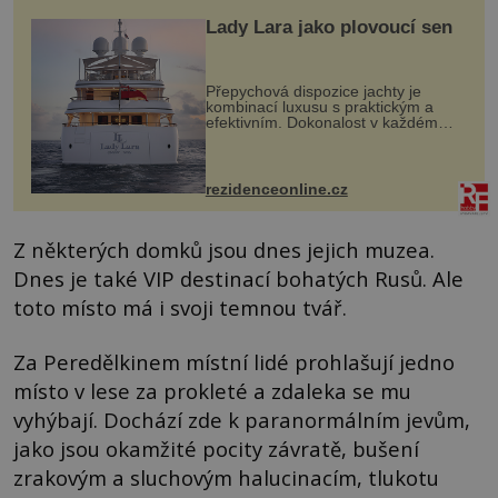
Lady Lara jako plovoucí sen
Přepychová dispozice jachty je
kombinací luxusu s praktickým a
efektivním. Dokonalost v každém
detailu představuje značka Fendi
Casa, kterou byly vybaveny její
paluby. Monacký přístav nabízí
každoročn...
rezidenceonline.cz
Z některých domků jsou dnes jejich muzea.
Dnes je také VIP destinací bohatých Rusů. Ale
toto místo má i svoji temnou tvář.
Za Peredělkinem místní lidé prohlašují jedno
místo v lese za prokleté a zdaleka se mu
vyhýbají. Dochází zde k paranormálním jevům,
jako jsou okamžité pocity závratě, bušení
zrakovým a sluchovým halucinacím, tlukotu