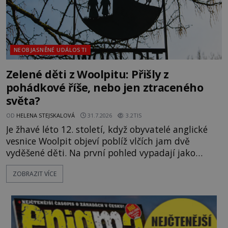
NEOBJASNĚNÉ UDÁLOSTI
Zelené děti z Woolpitu: Přišly z
pohádkové říše, nebo jen ztraceného
světa?
OD
HELENA STEJSKALOVÁ
31.7.2026
3.2TIS
Je žhavé léto 12. století, když obyvatelé anglické
vesnice Woolpit objeví poblíž vlčích jam dvě
vyděšené děti. Na první pohled vypadají jako
každé jiné, až na jednu děsivou výjimku. Jejich
ZOBRAZIT VÍCE
kůže má nazelenalý odstín, mluví
nesrozumitelnou řečí a odmítají jakékoli jídlo
kromě syrových bobů. Příběh se rychle stává
jednou z největších záhad středověké Anglie a ani
po téměř devíti stech letech není