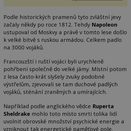
Podle historických pramenů tyto zvláštní jevy
začaly někdy po roce 1812. Tehdy
Napoleon
ustupoval od Moskvy a právě v tomto lese došlo
k velké bitvě s ruskou armádou. Celkem padlo
na 3000 vojáků.
Francouzští i ruští vojáci byli urychleně
pohřbení společně do velké jámy. Místní potom
z lesa často-krát slyšely zvuky podobné
výstřelům, zjevovali se tam duchové padlých
vojáků, sténání zraněných a umírajících.
Například podle anglického vědce
Ruperta
Sheldrake
mohlo toto místo smrti tolika lidí
uvolnit obrovské množství psychické energie a
vzniknout tak energetické paměťové pole.