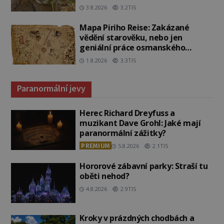
3.8.2026
3.2TIS
Mapa Piriho Reise: Zakázané
vědění starověku, nebo jen
geniální práce osmanského
admirála?
1.8.2026
3.3TIS
Paranormální jevy
Herec Richard Dreyfuss a
muzikant Dave Grohl: Jaké mají
paranormální zážitky?
PREMIUM
5.8.2026
2.1TIS
Hororové zábavní parky: Straší tu
oběti nehod?
4.8.2026
2.9TIS
Kroky v prázdných chodbách a