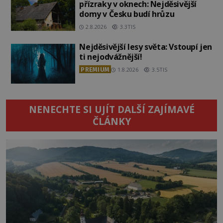
přízraky v oknech: Nejděsivější
domy v Česku budí hrůzu
2.8.2026
3.3TIS
Nejděsivější lesy světa: Vstoupí jen
ti nejodvážnější!
PREMIUM
1.8.2026
3.5TIS
NENECHTE SI UJÍT DALŠÍ ZAJÍMAVÉ
ČLÁNKY