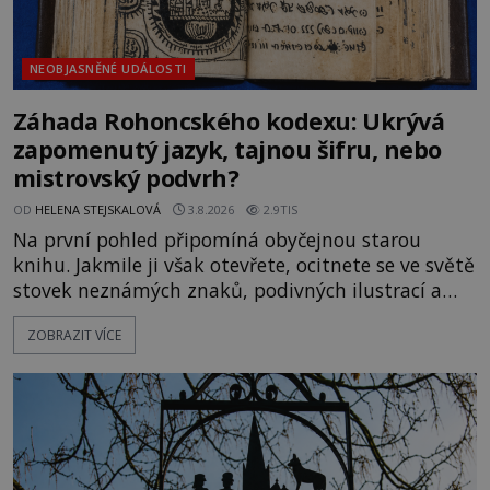
NEOBJASNĚNÉ UDÁLOSTI
Záhada Rohoncského kodexu: Ukrývá
zapomenutý jazyk, tajnou šifru, nebo
mistrovský podvrh?
OD
HELENA STEJSKALOVÁ
3.8.2026
2.9TIS
Na první pohled připomíná obyčejnou starou
knihu. Jakmile ji však otevřete, ocitnete se ve světě
stovek neznámých znaků, podivných ilustrací a
textu, který už téměř dvě století vzdoruje všem
ZOBRAZIT VÍCE
pokusům o rozluštění. Rohoncský kodex patří mezi
největší záhady evropských dějin a dodnes nikdo s
jistotou neví, kdo jej napsal, kdy vznikl ani co
vlastně vypráví. Rohoncský kodex se poprvé
objevuje v roce