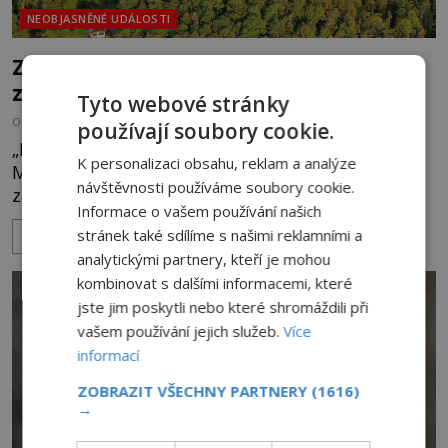
NEOBJASNĚNÉ UDÁLOSTI
Zřícenina Trosky: Co je pravdy na
zvěstech o tajné chodbě?
Tyto webové stránky
OD
MICHAELA HOLUBOVÁ
5.8.2026
2.2TIS
používají soubory cookie.
„Budeš se smažit v horoucích peklech!“ povykuje
K personalizaci obsahu, reklam a analýze
Markéta na o dvě generace mladší Barboru. Ta jí
návštěvnosti používáme soubory cookie.
za chvíli slovní palbu opětuje. První je zarytá
Informace o vašem používání našich
katolička, druhá přesvědčená kališnice. A každá z
stránek také sdílíme s našimi reklamními a
ZOBRAZIT VÍCE
nich se usídlí na jedné z věží slavného hradu
analytickými partnery, kteří je mohou
Trosky. Šlechtic Ota IV. z Bergova (1399–1452) patří
kombinovat s dalšími informacemi, které
mezi vůdce protihusitského boje. Za manželku má
jste jim poskytli nebo které shromáždili při
skutečně jistou
vašem používání jejich služeb.
Více
informací
ZOBRAZIT VŠECHNY PARTNERY
(1616)
→