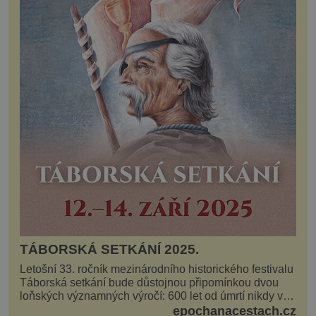
TÁBORSKÁ SETKÁNÍ 2025.
Letošní 33. ročník mezinárodního historického festivalu
Táborská setkání bude důstojnou připomínkou dvou
loňských významných výročí: 600 let od úmrtí nikdy v
poli neporaženého hejtmana Jana Žižky z Tr...
epochanacestach.cz