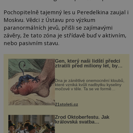
Pochopitelně tajemný les u Peredelkina zaujal i
Moskvu. Vědci z Ústavu pro výzkum
paranormálních jevů, přišli se zajímavými
závěry, že tato zóna je střídavě buď v aktivním,
nebo pasivním stavu.
Gen, který naši lidští předci
ztratili před miliony let, by
mohl pomoci s léčbou
„nemoci králů“
Dna je zánětlivé onemocnění kloubů,
které vzniká kvůli nadbytku kyseliny
močové v těle. Ta se ve formě
krystalků ukládá v blízkosti kloubů,
nejčastěji přitom postihuje palce na
nohou, a způsobuje bole...
21stoleti.cz
Zrod Oktoberfestu. Jak
královská svatba
odstartovala největší pivní
festival světa