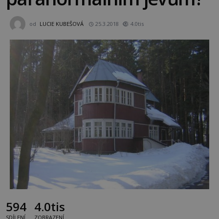
od
LUCIE KUBEŠOVÁ
25.3.2018
4.0tis
594
4.0tis
SDÍLENÍ
ZOBRAZENÍ