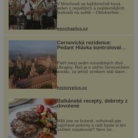
V Mnichově se každoročně koná
jeden z největších a nejslavnějších
festivalů na světě – Oktoberfest.
Každý rok přiláká miliony
návštěvníků, kteří si vychutnávají
pivo, tradiční jídlo a bavorskou
epochaplus.cz
kultur...
Černovická rezidence:
Pedant Hlávka kontroloval
každou cihlu
Patří mezi sedm novodobých divů
Ukrajiny. Řeč je o obřím černovickém
areálu, za jehož vznikem stál slavný
český architekt Josef Hlávka. Ten si
na něm dal mimořádně záležet. Jeho
stavební plány by při ...
historyplus.cz
Balkánské recepty, dobroty z
dovolené
Měli jste se krásně, ochutnali jste
zajímavé pokrmy a rádi byste si ten
zážitek zopakovali? Není nic
snazšího. Pljeskavica (10 porcí)