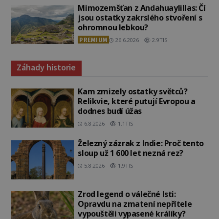
Mimozemšťan z Andahuaylillas: Čí
jsou ostatky zakrslého stvoření s
ohromnou lebkou?
PREMIUM
26.6.2026
2.9TIS
Záhady historie
Kam zmizely ostatky světců?
Relikvie, které putují Evropou a
dodnes budí úžas
6.8.2026
1.1TIS
Železný zázrak z Indie: Proč tento
sloup už 1 600 let nezná rez?
5.8.2026
1.9TIS
Zrod legend o válečné lsti:
Opravdu na zmatení nepřítele
vypouštěli vypasené králíky?