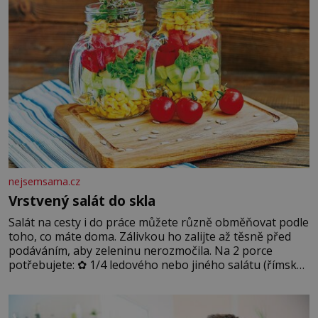
nejsemsama.cz
Vrstvený salát do skla
Salát na cesty i do práce můžete různě obměňovat podle
toho, co máte doma. Zálivkou ho zalijte až těsně před
podáváním, aby zeleninu nerozmočila. Na 2 porce
potřebujete: ✿ 1/4 ledového nebo jiného salátu (římský
salát, polníček…) ✿ 1 malá konzerva kukuřice ✿ ½
okurky ✿ 2 rajčata Zálivka: ✿ 4 lžíce olivového oleje ✿ 1
lžíci citronové šťávy ✿ ½ stroužku