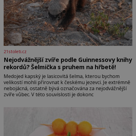
21stoleti.cz
Nejodvážnější zvíře podle Guinnessovy knihy
rekordů? Šelmička s pruhem na hřbetě!
Medojed kapský je lasicovitá šelma, kterou bychom
velikostí mohli přirovnat k českému jezevci. Je extrémně
nebojácná, ostatně bývá označována za nejodvážnější
zvíře vůbec. V této souvislosti je dokonc