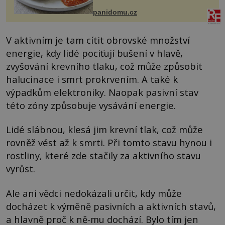
Možná jste ji ochutnali na dovolené v
bývalé Jugoslávii, lze ji vi...
panidomu.cz
V aktivním je tam cítit obrovské množství
energie, kdy lidé pociťují bušení v hlavě,
zvyšování krevního tlaku, což může způsobit
halucinace i smrt prokrvením. A také k
výpadkům elektroniky. Naopak pasivní stav
této zóny způsobuje vysávání energie.
Lidé slábnou, klesá jim krevní tlak, což může
rovněž vést až k smrti. Při tomto stavu hynou i
rostliny, které zde stačily za aktivního stavu
vyrůst.
Ale ani vědci nedokázali určit, kdy může
docházet k výměně pasivních a aktivních stavů,
a hlavně proč k ně-mu dochází. Bylo tím jen