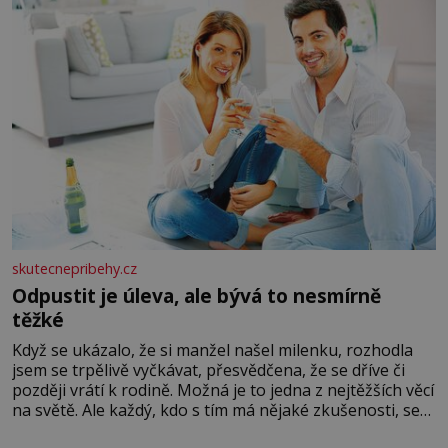
skutecnepribehy.cz
Odpustit je úleva, ale bývá to nesmírně
těžké
Když se ukázalo, že si manžel našel milenku, rozhodla
jsem se trpělivě vyčkávat, přesvědčena, že se dříve či
později vrátí k rodině. Možná je to jedna z nejtěžších věcí
na světě. Ale každý, kdo s tím má nějaké zkušenosti, se
zapřísahá, že pokud odpustíte, znatelně se vám uleví.