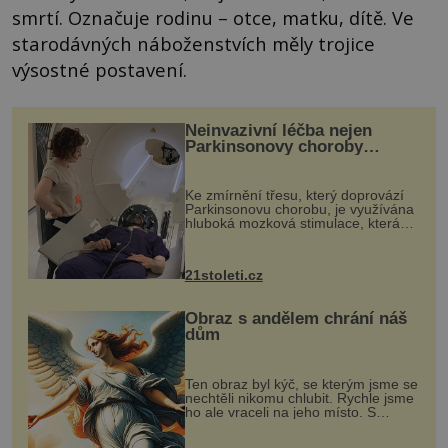
smrtí. Označuje rodinu – otce, matku, dítě. Ve
starodávných náboženstvích měly trojice
výsostné postavení.
Neinvazivní léčba nejen
Parkinsonovy choroby
pomocí ultrazvukové
„helmy“
Ke zmírnění třesu, který doprovází
Parkinsonovu chorobu, je využívána
hluboká mozková stimulace, která
však vyžaduje vysoce invazivní
zákrok. Ultrazvuk zase není vhodný
k dostatečně přesnému zacílení ...
21stoleti.cz
Obraz s andělem chrání náš
dům
Ten obraz byl kýč, se kterým jsme se
nechtěli nikomu chlubit. Rychle jsme
ho ale vraceli na jeho místo. S
manželem Vaškem jsme si pořídili
chaloupku, takový domek na severu