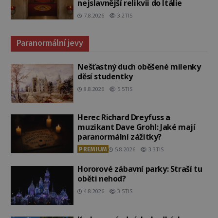
nejslavnější relikvii do Itálie
7.8.2026
3.2TIS
Paranormální jevy
Nešťastný duch oběšené milenky
děsí studentky
8.8.2026
5.5TIS
Herec Richard Dreyfuss a
muzikant Dave Grohl: Jaké mají
paranormální zážitky?
PREMIUM
5.8.2026
3.3TIS
Hororové zábavní parky: Straší tu
oběti nehod?
4.8.2026
3.5TIS