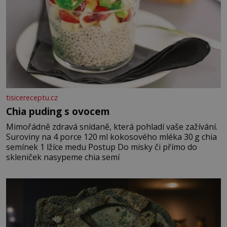
tisicereceptu.cz
Chia puding s ovocem
Mimořádně zdravá snídaně, která pohladí vaše zažívání.
Suroviny na 4 porce 120 ml kokosového mléka 30 g chia
semínek 1 lžíce medu Postup Do misky či přímo do
skleniček nasypeme chia semí