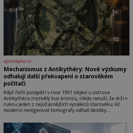
epochaplus.cz
Mechanismus z Antikythéry: Nové výzkumy
odhalují další překvapení o starověkém
počítači
Když řečtí potápěči v roce 1901 objeví u ostrova
Antikythéra zrezivělý kus bronzu, nikdo netuší, že drží v
rukou jeden z nejúžasnějších vynálezů starověku. Až
moderní rentgenové tomografy odhalí desítky
ozubených kol ukrytých uvnitř. Mechanismus z
Antikythéry je dnes považován za nejstarší známý
analogový počítač na světě. Přesto ani po více než sto