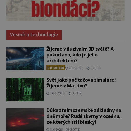
Vesmír a technologie
Žijeme v iluzivním 3D světě? A
pokud ano, kdo je jeho
architektem?
PREMIUM
23.6.2026
3.5TIS
Svět jako počítačová simulace!
Žijeme v Matrixu?
16.6.2026
3.2TIS
Důkaz mimozemské základny na
dně moře? Rudé skvrny v oceánu,
ze kterých srší blesky!
8.6.2026
3.0TIS