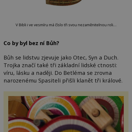
V Bibli i ve vesmíru má číslo tři svou nezaměnitelnou roli…
Co by byl bez ní Bůh?
Bůh se lidstvu zjevuje jako Otec, Syn a Duch.
Trojka značí také tři základní lidské ctnosti:
víru, lásku a naději. Do Betléma se zrovna
narozenému Spasiteli přišli klanět tři králové.