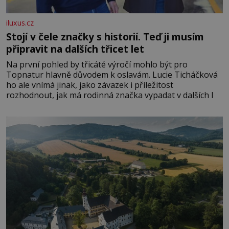
iluxus.cz
Stojí v čele značky s historií. Teď ji musím
připravit na dalších třicet let
Na první pohled by třicáté výročí mohlo být pro
Topnatur hlavně důvodem k oslavám. Lucie Ticháčková
ho ale vnímá jinak, jako závazek i příležitost
rozhodnout, jak má rodinná značka vypadat v dalších l