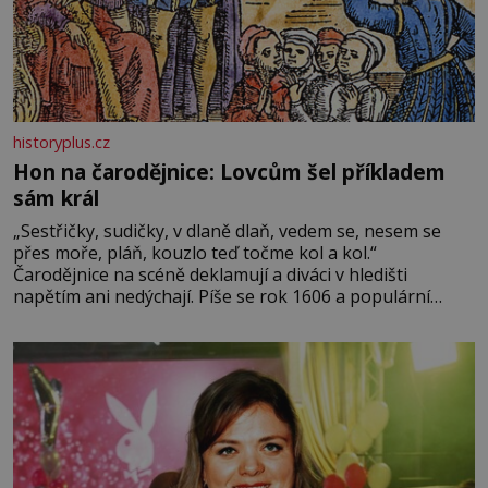
historyplus.cz
Hon na čarodějnice: Lovcům šel příkladem
sám král
„Sestřičky, sudičky, v dlaně dlaň, vedem se, nesem se
přes moře, pláň, kouzlo teď točme kol a kol.“
Čarodějnice na scéně deklamují a diváci v hledišti
napětím ani nedýchají. Píše se rok 1606 a populární
anglický dramatik William Shakespeare uvádí svou
Tragédii o Macbethovi. Napsal ji pro krále Jakuba I., jenž
v roce 1603 vystřídal