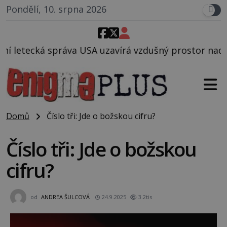
Pondělí, 10. srpna 2026
uzavírá vzdušný prostor nad Oblastí 51, mohlo to so
Domů
Číslo tři: Jde o božskou cifru?
Číslo tři: Jde o božskou
cifru?
od
ANDREA ŠULCOVÁ
24.9.2025
3.2tis