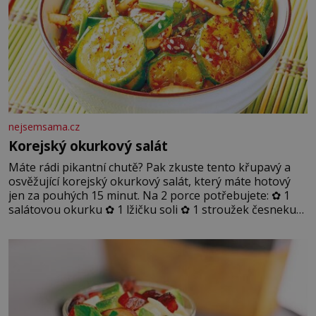
nejsemsama.cz
Korejský okurkový salát
Máte rádi pikantní chutě? Pak zkuste tento křupavý a
osvěžující korejský okurkový salát, který máte hotový
jen za pouhých 15 minut. Na 2 porce potřebujete: ✿ 1
salátovou okurku ✿ 1 lžičku soli ✿ 1 stroužek česneku
✿ 1 lžíci sójové omáčky ✿ 1 lžíci rýžového octa ✿ 1 lžičku
sezamového oleje ✿ 1 lžičku chilli ✿ 1 lžičku cukru ✿ 1
jarní cibulku ✿ 1 lžíci sezamových semínek