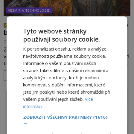
VESMÍR A TECHNOLOGIE
Jsme mimozemšťané my z daleké
PREMIUM
Tyto webové stránky
budoucnosti?
používají soubory cookie.
OD
KAROLÍNA TRNKOVÁ
25.6.2026
3.7TIS
K personalizaci obsahu, reklam a analýze
Základní otázka, která se kolem fenoménu UFO
vznáší, zní: Co jsou zač? Letouny testované v rámci
návštěvnosti používáme soubory cookie.
utajovaných vládních experimentů? Mimozemské
Informace o vašem používání našich
vesmírné lodě plnící na Zemi nám neznámý úkol?
stránek také sdílíme s našimi reklamními a
ZOBRAZIT VÍCE
Skokani mezi dimenzemi, putující po mostech
analytickými partnery, kteří je mohou
skrze reality do paralelních světů? O všech těchto
kombinovat s dalšími informacemi, které
možnostech již desítky let vzrušeně diskutují
jste jim poskytli nebo které shromáždili při
vědci, ufologo
vašem používání jejich služeb.
Více
informací
ZOBRAZIT VŠECHNY PARTNERY
(1616)
→