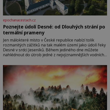
epochanacestach.cz
Poznejte údolí Desné: od Dlouhých strání po
termální prameny
Jen málokteré místo v České republice nabízí tolik
rozmanitých zážitků na tak malém území jako údolí řeky
Desné v srdci Jeseníků. Během jediného dne můžete
nahlédnout do útrob jedné z nejvýznamnějších vodních
elektráren v Evropě, vydat se na horské hřebeny, projet
se na koloběžce a den zakončit poznáváním památek ve
Velkých Losinách nebo v termálním