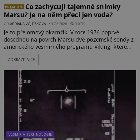
Co zachycují tajemné snímky
PREMIUM
Marsu? Je na něm přeci jen voda?
OD
ADRIANA VOJTÍŠKOVÁ
7.8.2026
3.0TIS
Je to přelomový okamžik. V roce 1976 poprvé
dosednou na povrch Marsu dvě pozemské sondy z
amerického vesmírného programu Viking, které
jsou schopny pořídit fotografie záhadami
ZOBRAZIT VÍCE
opředené rudé planety. Viking 1 zde zaznamená
něco naprosto nečekaného. V marsovské oblasti
zvané Cydonie totiž zachytí podivný útvar
připomínající lidskou tvář. NASA (Národní úřad
VESMÍR A TECHNOLOGIE