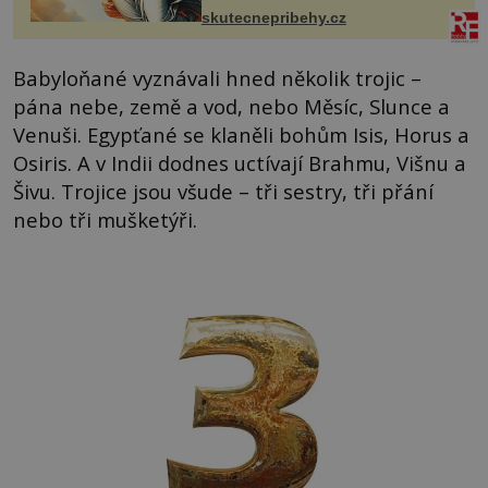
Čech, kde jsme si naplánova...
skutecnepribehy.cz
Babyloňané vyznávali hned několik trojic –
pána nebe, země a vod, nebo Měsíc, Slunce a
Venuši. Egypťané se klaněli bohům Isis, Horus a
Osiris. A v Indii dodnes uctívají Brahmu, Višnu a
Šivu. Trojice jsou všude – tři sestry, tři přání
nebo tři mušketýři.