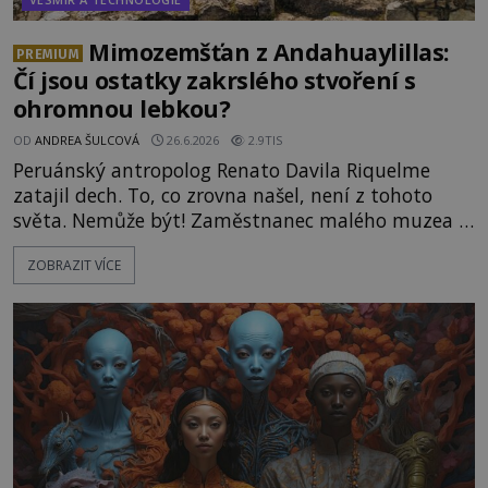
Mimozemšťan z Andahuaylillas:
PREMIUM
Čí jsou ostatky zakrslého stvoření s
ohromnou lebkou?
OD
ANDREA ŠULCOVÁ
26.6.2026
2.9TIS
Peruánský antropolog Renato Davila Riquelme
zatajil dech. To, co zrovna našel, není z tohoto
světa. Nemůže být! Zaměstnanec malého muzea v
peruánském městečku Andahuaylillas nedaleko
ZOBRAZIT VÍCE
legendárního Cuzca pomalu sestupuje z posvátné
hory Apu a přemýšlí, jak s touto zprávou naloží.
Právě nalezl ostatky dvou mimozemšťanů! Vědci
nad nálezem kroutí hlavou. Už na