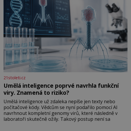
letech výzkumu
21stoleti.cz
Umělá inteligence poprvé navrhla funkční
viry. Znamená to riziko?
Umělá inteligence už zdaleka nepíše jen texty nebo
počítačové kódy. Vědcům se nyní podařilo pomocí AI
navrhnout kompletní genomy virů, které následně v
laboratoři skutečně ožily. Takový postup není sa