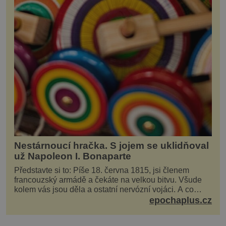
Nestárnoucí hračka. S jojem se uklidňoval
už Napoleon I. Bonaparte
Představte si to: Píše 18. června 1815, jsi členem
francouzský armádě a čekáte na velkou bitvu. Všude
kolem vás jsou děla a ostatní nervózní vojáci. A co
děláte vy? Hrajete si… s jojem! Zdá se v...
epochaplus.cz