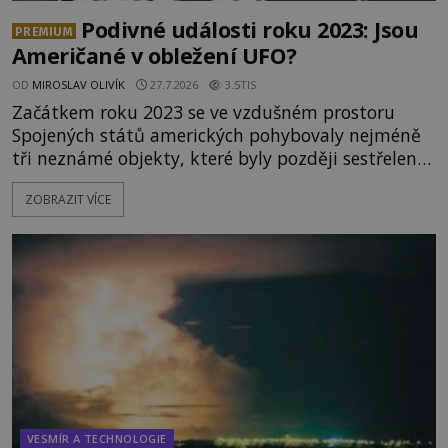
Podivné události roku 2023: Jsou
PREMIUM
Američané v obležení UFO?
OD
MIROSLAV OLIVÍK
27.7.2026
3.5TIS
Začátkem roku 2023 se ve vzdušném prostoru
Spojených států amerických pohybovaly nejméně
tři neznámé objekty, které byly později sestřeleny.
Do dnešních dnů nebyly trosky těchto létajících
ZOBRAZIT VÍCE
těles objeveny. Je možné, že šlo o nějaké nové
armádní výzkumné technologie? Nebo snad byly
mimozemského původu? Dne 4. února roku 2023
vydává
VESMÍR A TECHNOLOGIE