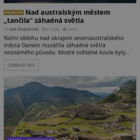
Nad australským městem
PREMIUM
„tančila“ záhadná světla
OD
EVA SOUKUPOVÁ
4.7.2026
3.4TIS
Noční oblohu nad okrajem severoaustralského
města Darwin rozzářila záhadná světla
neznámého původu. Modré světelné koule byly
viditelné nejméně dvacet minut, během nichž se
ZOBRAZIT VÍCE
opakovaně objevovaly a zase mizely. Svědek, který
úkaz zachytil na mobilní telefon, se domnívá, že
mohlo jít o návštěvu ze světa duchů. Záhadný
záznam okamžitě rozpoutal deb
VESMÍR A TECHNOLOGIE