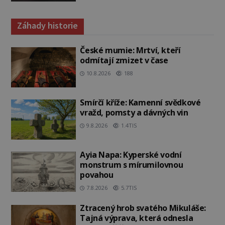
Záhady historie
České mumie: Mrtví, kteří
odmítají zmizet v čase
10.8.2026
188
Smírčí kříže: Kamenní svědkové
vražd, pomsty a dávných vin
9.8.2026
1.4TIS
Ayia Napa: Kyperské vodní
monstrum s mírumilovnou
povahou
7.8.2026
5.7TIS
Ztracený hrob svatého Mikuláše:
Tajná výprava, která odnesla