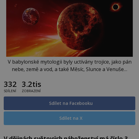
V babylonské mytologii byly uctívány trojice, jako pán
nebe, země a vod, a také Měsíc, Slunce a Venuše…
332
3.2tis
SDÍLENÍ
ZOBRAZENÍ
Sdílet na Facebooku
Sdílet na X
V dějinách světových náboženství má číslo 3