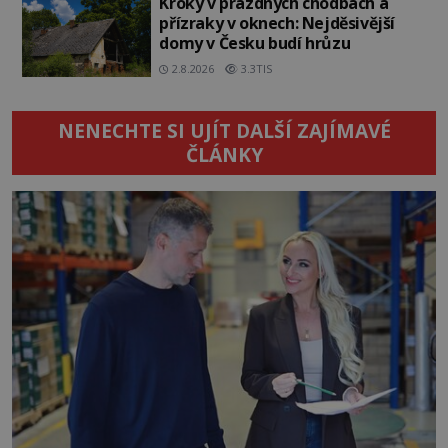
Kroky v prázdných chodbách a
přízraky v oknech: Nejděsivější
domy v Česku budí hrůzu
2.8.2026
3.3TIS
NENECHTE SI UJÍT DALŠÍ ZAJÍMAVÉ
ČLÁNKY