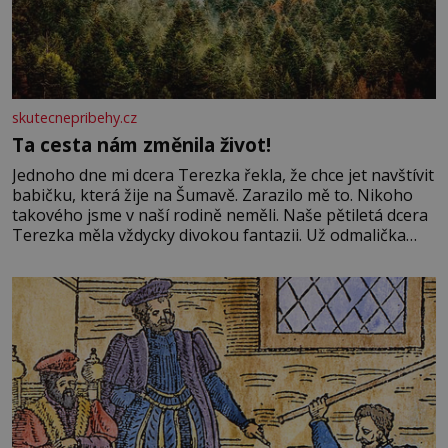
skutecnepribehy.cz
Ta cesta nám změnila život!
Jednoho dne mi dcera Terezka řekla, že chce jet navštívit
babičku, která žije na Šumavě. Zarazilo mě to. Nikoho
takového jsme v naší rodině neměli. Naše pětiletá dcera
Terezka měla vždycky divokou fantazii. Už odmalička
milovala svět pohádek. Každou chvilku mi říkala, že se jí
zdálo o jednorožcích, krásných princeznách, statečných
rytířích a létajících dracích.