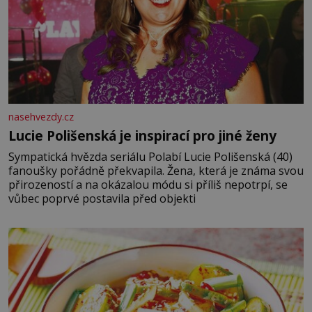
nasehvezdy.cz
Lucie Polišenská je inspirací pro jiné ženy
Sympatická hvězda seriálu Polabí Lucie Polišenská (40)
fanoušky pořádně překvapila. Žena, která je známa svou
přirozeností a na okázalou módu si příliš nepotrpí, se
vůbec poprvé postavila před objekti