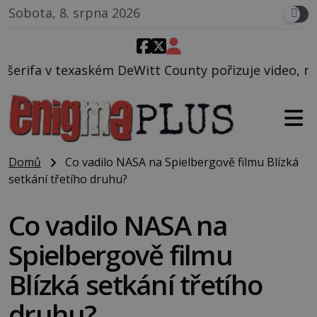
Sobota, 8. srpna 2026
kém DeWitt County pořizuje video, na kterém před je
Domů
Co vadilo NASA na Spielbergově filmu Blízká
setkání třetího druhu?
Co vadilo NASA na
Spielbergově filmu
Blízká setkání třetího
druhu?