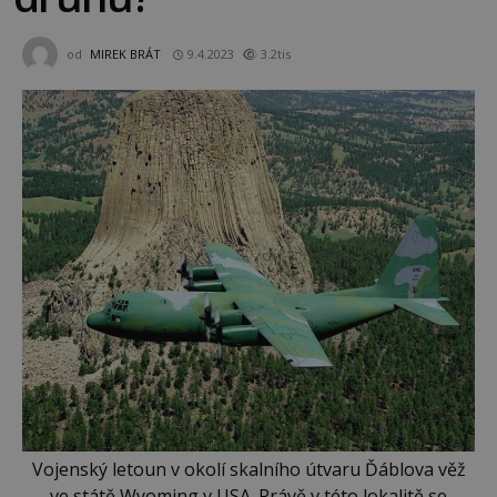
od
MIREK BRÁT
9.4.2023
3.2tis
Vojenský letoun v okolí skalního útvaru Ďáblova věž
ve státě Wyoming v USA. Právě v této lokalitě se