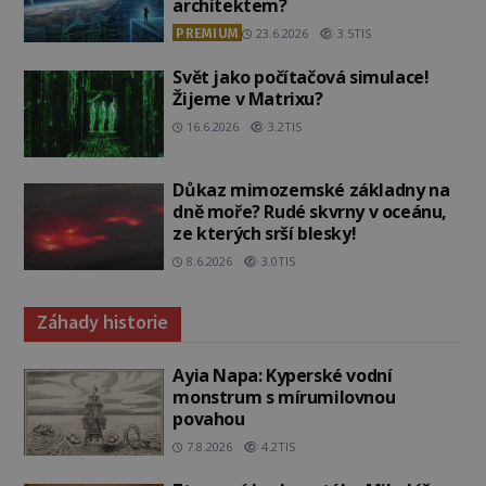
architektem?
PREMIUM
23.6.2026
3.5TIS
Svět jako počítačová simulace!
Žijeme v Matrixu?
16.6.2026
3.2TIS
Důkaz mimozemské základny na
dně moře? Rudé skvrny v oceánu,
ze kterých srší blesky!
8.6.2026
3.0TIS
Záhady historie
Ayia Napa: Kyperské vodní
monstrum s mírumilovnou
povahou
7.8.2026
4.2TIS