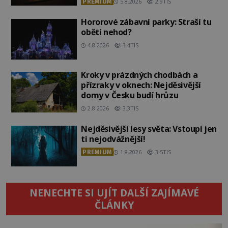
PREMIUM
5.8.2026
2.9TIS
Hororové zábavní parky: Straší tu
oběti nehod?
4.8.2026
3.4TIS
Kroky v prázdných chodbách a
přízraky v oknech: Nejděsivější
domy v Česku budí hrůzu
2.8.2026
3.3TIS
Nejděsivější lesy světa: Vstoupí jen
ti nejodvážnější!
PREMIUM
1.8.2026
3.5TIS
NENECHTE SI UJÍT DALŠÍ ZAJÍMAVÉ
ČLÁNKY