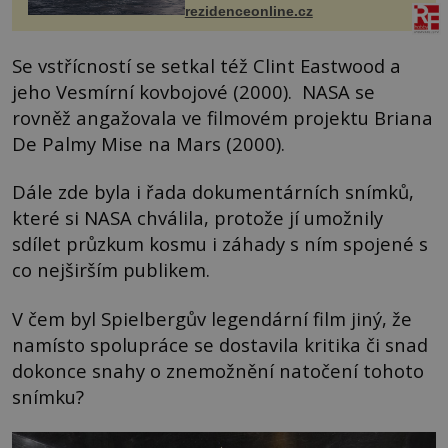
každoročn...
rezidenceonline.cz
Se vstřícností se setkal též Clint Eastwood a
jeho Vesmírní kovbojové (2000). NASA se
rovněž angažovala ve filmovém projektu Briana
De Palmy Mise na Mars (2000).
Dále zde byla i řada dokumentárních snímků,
které si NASA chválila, protože jí umožnily
sdílet průzkum kosmu i záhady s ním spojené s
co nejširším publikem.
V čem byl Spielbergův legendární film jiný, že
namísto spolupráce se dostavila kritika či snad
dokonce snahy o znemožnění natočení tohoto
snímku?