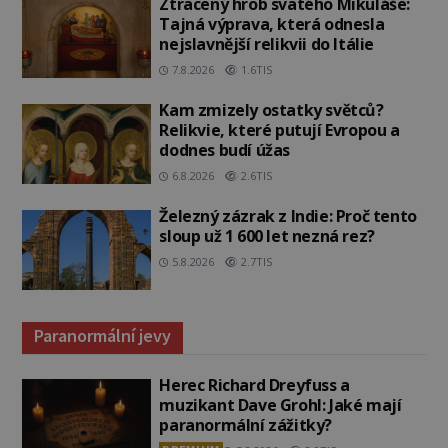
Ztracený hrob svatého Mikuláše:
Tajná výprava, která odnesla
nejslavnější relikvii do Itálie
7.8.2026
1.6TIS
Kam zmizely ostatky světců?
Relikvie, které putují Evropou a
dodnes budí úžas
6.8.2026
2.6TIS
Železný zázrak z Indie: Proč tento
sloup už 1 600 let nezná rez?
5.8.2026
2.7TIS
Paranormální jevy
Herec Richard Dreyfuss a
muzikant Dave Grohl: Jaké mají
paranormální zážitky?