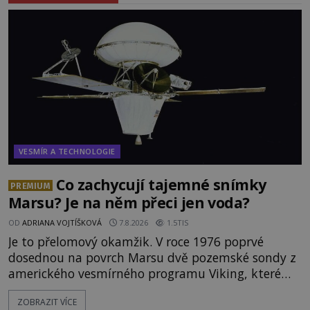
VESMÍR A TECHNOLOGIE
Co zachycují tajemné snímky
PREMIUM
Marsu? Je na něm přeci jen voda?
OD
ADRIANA VOJTÍŠKOVÁ
7.8.2026
1.5TIS
Je to přelomový okamžik. V roce 1976 poprvé
dosednou na povrch Marsu dvě pozemské sondy z
amerického vesmírného programu Viking, které
jsou schopny pořídit fotografie záhadami
ZOBRAZIT VÍCE
opředené rudé planety. Viking 1 zde zaznamená