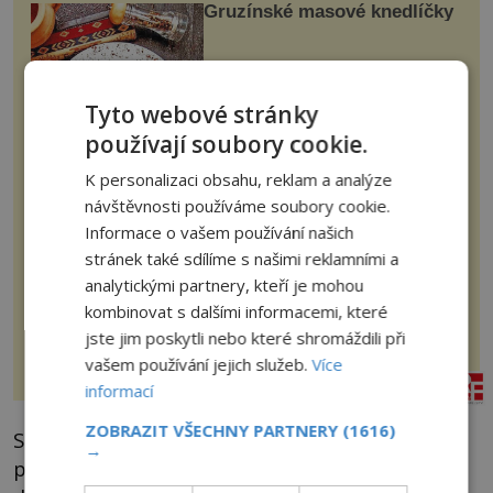
Gruzínské masové knedlíčky
Gruzie se nachází na rozhraní dvou
kontinentů a právě to se promítá i do
její kuchyně. Snoubí se v ní
Tyto webové stránky
evropské a asijské chutě a díky tomu
vznikají rozmanité a chuťově bohaté
používají soubory cookie.
pokrmy, které rozhodně st...
nejsemsama.cz
K personalizaci obsahu, reklam a analýze
návštěvnosti používáme soubory cookie.
Měkké na dotek, krásné na
Informace o vašem používání našich
pohled
stránek také sdílíme s našimi reklamními a
analytickými partnery, kteří je mohou
Koupelna patří k nejatraktivnějším
místnostem v bytě, vedle ložnice
kombinovat s dalšími informacemi, které
slouží jako místo pro relaxaci a
jste jim poskytli nebo které shromáždili při
odpočinek. Koupelnový textil –
ručníky, osušky a koberečky –
vašem používání jejich služeb.
Více
mohou jako mávnutím kouzelného
rezidenceonline.cz
proutku...
informací
ZOBRAZIT VŠECHNY PARTNERY
(1616)
Spielberg se mohl domnívat, že točí fiktivní
→
příběh žánru sc-fi. Někdo kompetentní v NASA