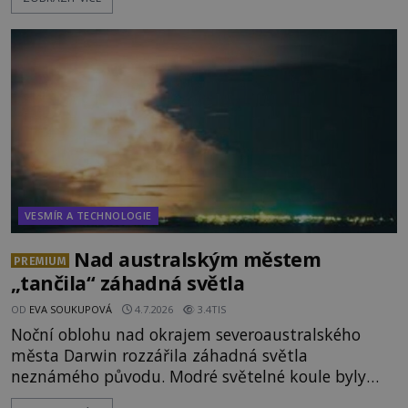
těles objeveny. Je možné, že šlo o nějaké nové
armádní výzkumné technologie? Nebo snad byly
mimozemského původu? Dne 4. února roku 2023
vydává
VESMÍR A TECHNOLOGIE
Nad australským městem
PREMIUM
„tančila“ záhadná světla
OD
EVA SOUKUPOVÁ
4.7.2026
3.4TIS
Noční oblohu nad okrajem severoaustralského
města Darwin rozzářila záhadná světla
neznámého původu. Modré světelné koule byly
viditelné nejméně dvacet minut, během nichž se