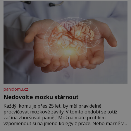
panidomu.cz
Nedovolte mozku stárnout
Každý, komu je přes 25 let, by měl pravidelně
procvičovat mozkové závity. V tomto období se totiž
začíná zhoršovat paměť. Možná máte problém
vzpomenout si na jméno kolegy z práce. Nebo marně v
paměti lovíte název knížky, kterou jste nedávno přečetli.