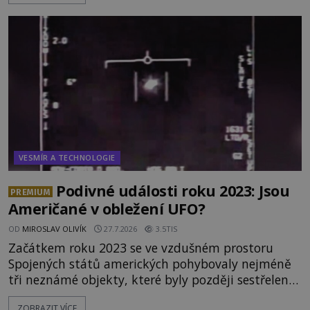
něco naprosto nečekaného. V marsovské oblasti
zvané Cydonie totiž zachytí podivný útvar
připomínající lidskou tvář. NASA (Národní úřad
VESMÍR A TECHNOLOGIE
Podivné události roku 2023: Jsou
PREMIUM
Američané v obležení UFO?
OD
MIROSLAV OLIVÍK
27.7.2026
3.5TIS
Začátkem roku 2023 se ve vzdušném prostoru
Spojených států amerických pohybovaly nejméně
tři neznámé objekty, které byly později sestřeleny.
Do dnešních dnů nebyly trosky těchto létajících
ZOBRAZIT VÍCE