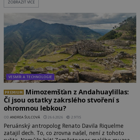
ZOBRAZIT VÍCE
opakovaně objevovaly a zase mizely. Svědek, který
úkaz zachytil na mobilní telefon, se domnívá, že
mohlo jít o návštěvu ze světa duchů. Záhadný
záznam okamžitě rozpoutal deb
VESMÍR A TECHNOLOGIE
Mimozemšťan z Andahuaylillas:
PREMIUM
Čí jsou ostatky zakrslého stvoření s
ohromnou lebkou?
OD
ANDREA ŠULCOVÁ
26.6.2026
2.9TIS
Peruánský antropolog Renato Davila Riquelme
zatajil dech. To, co zrovna našel, není z tohoto