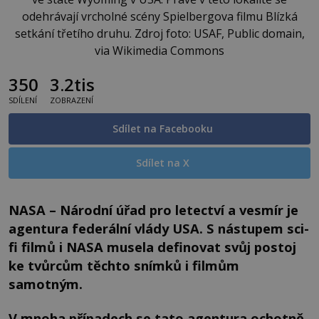
odehrávají vrcholné scény Spielbergova filmu Blízká
setkání třetího druhu. Zdroj foto: USAF, Public domain,
via Wikimedia Commons
350
3.2tis
SDÍLENÍ
ZOBRAZENÍ
Sdílet na Facebooku
Sdílet na X
NASA – Národní úřad pro letectví a vesmír je
agentura federální vlády USA. S nástupem sci-
fi filmů i NASA musela definovat svůj postoj
ke tvůrcům těchto snímků i filmům
samotným.
V mnoha případech se tato agentura ochotně