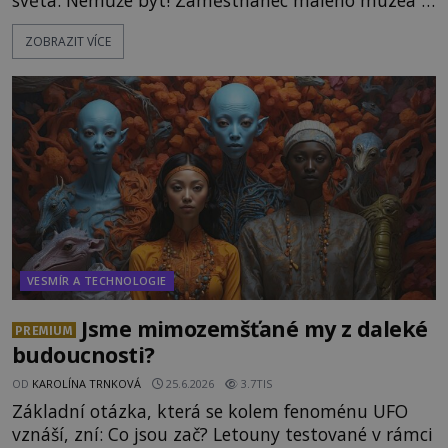
světa. Nemůže být! Zaměstnanec malého muzea v
peruánském městečku Andahuaylillas nedaleko
ZOBRAZIT VÍCE
legendárního Cuzca pomalu sestupuje z posvátné
hory Apu a přemýšlí, jak s touto zprávou naloží.
Právě nalezl ostatky dvou mimozemšťanů! Vědci
nad nálezem kroutí hlavou. Už na
VESMÍR A TECHNOLOGIE
Jsme mimozemšťané my z daleké
PREMIUM
budoucnosti?
OD
KAROLÍNA TRNKOVÁ
25.6.2026
3.7TIS
Základní otázka, která se kolem fenoménu UFO
vznáší, zní: Co jsou zač? Letouny testované v rámci