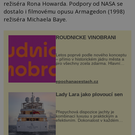
režiséra Rona Howarda. Podpory od NASA se
dostalo i filmovému opusu Armagedon (1998)
režiséra Michaela Baye.
ROUDNICKÉ VINOBRANÍ
Letos poprvé podle nového konceptu
– přímo v historickém jádru města a
pro všechny zcela zdarma. Hlavní
program se odehraje na Karlově a
Husově náměstí. Návštěvníci se
mohou těšit na víno, burčák, pes...
epochanacestach.cz
Lady Lara jako plovoucí sen
Přepychová dispozice jachty je
kombinací luxusu s praktickým a
efektivním. Dokonalost v každém
detailu představuje značka Fendi
Casa, kterou byly vybaveny její
paluby. Monacký přístav nabízí