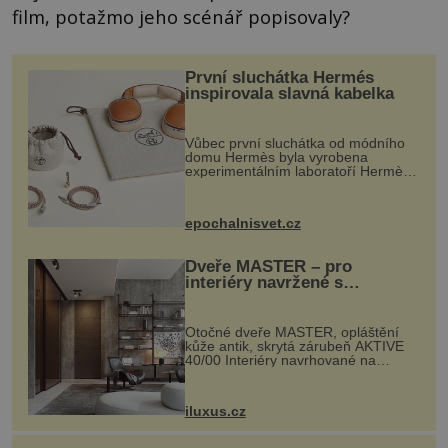
film, potažmo jeho scénář popisovaly?
První sluchátka Hermés
inspirovala slavná kabelka
Vůbec první sluchátka od módního
domu Hermès byla vyrobena
experimentálním laboratoří Hermès
Ateliers Horizons. Elegantní gadget
si vyžádal dva roky vývoje a chlubí
se ručně šitou hovězí kůží a
epochalnisvet.cz
kovový...
Dveře MASTER – pro
interiéry navržené s
rozumem i vášní!
Otočné dveře MASTER, opláštění
kůže antik, skrytá zárubeň AKTIVE
40/00 Interiéry navrhované na
zakázku často vyžadují atypické
rozměry nejen nábytku, ale i
otvorových prvků. Technické zázemí
iluxus.cz
dnes umož...