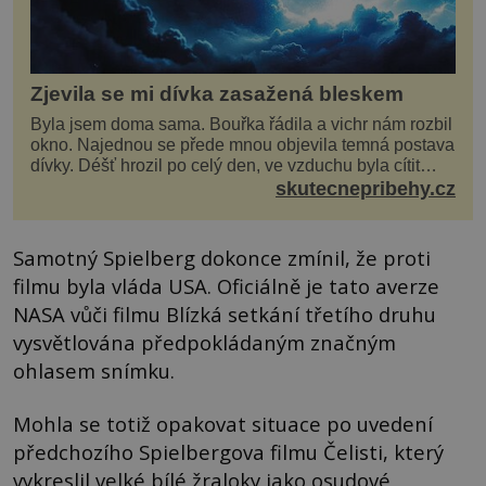
Zjevila se mi dívka zasažená bleskem
Byla jsem doma sama. Bouřka řádila a vichr nám rozbil
okno. Najednou se přede mnou objevila temná postava
dívky. Déšť hrozil po celý den, ve vzduchu byla cítit
bouřka. Do topolů před domem se opřel ví...
skutecnepribehy.cz
Samotný Spielberg dokonce zmínil, že proti
filmu byla vláda USA. Oficiálně je tato averze
NASA vůči filmu Blízká setkání třetího druhu
vysvětlována předpokládaným značným
ohlasem snímku.
Mohla se totiž opakovat situace po uvedení
předchozího Spielbergova filmu Čelisti, který
vykreslil velké bílé žraloky jako osudové