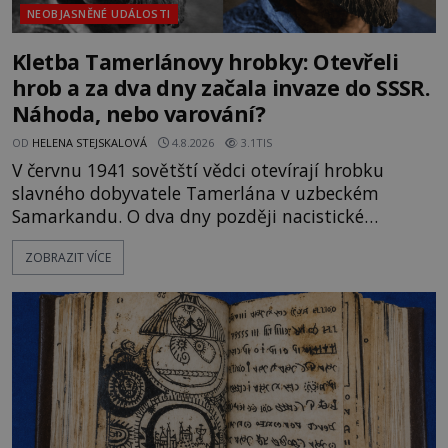
NEOBJASNĚNÉ UDÁLOSTI
Kletba Tamerlánovy hrobky: Otevřeli
hrob a za dva dny začala invaze do SSSR.
Náhoda, nebo varování?
OD
HELENA STEJSKALOVÁ
4.8.2026
3.1TIS
V červnu 1941 sovětští vědci otevírají hrobku
slavného dobyvatele Tamerlána v uzbeckém
Samarkandu. O dva dny později nacistické
Německo zahajuje operaci Barbarossa a napadá
ZOBRAZIT VÍCE
Sovětský svaz. Shoda dat je natolik zarážející, že se
rodí jedna z nejslavnějších „kleteb“ 20. století. Je
na legendě něco pravdy, nebo jde jen o fascinující
souhru okolností? Když antropolog Michail
Gerasimov (1907-1970) a