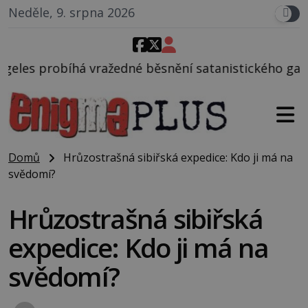
Neděle, 9. srpna 2026
dné běsnění satanistického gangu vedeného Charles
Domů
Hrůzostrašná sibiřská expedice: Kdo ji má na
svědomí?
Hrůzostrašná sibiřská
expedice: Kdo ji má na
svědomí?