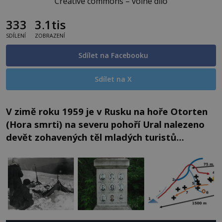
Creative commons – volné dílo
333
3.1tis
SDÍLENÍ
ZOBRAZENÍ
Sdílet na Facebooku
Sdílet na X
V zimě roku 1959 je v Rusku na hoře Otorten
(Hora smrti) na severu pohoří Ural nalezeno
devět zohavených těl mladých turistů…