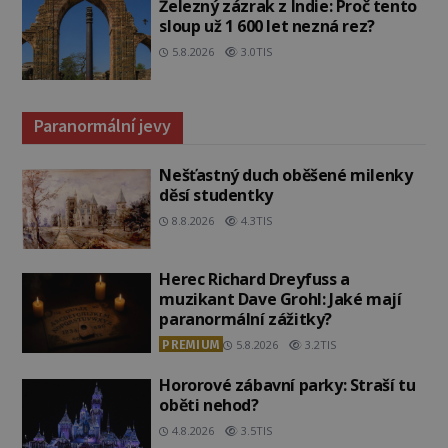
Železný zázrak z Indie: Proč tento
sloup už 1 600 let nezná rez?
5.8.2026
3.0TIS
Paranormální jevy
Nešťastný duch oběšené milenky
děsí studentky
8.8.2026
4.3TIS
Herec Richard Dreyfuss a
muzikant Dave Grohl: Jaké mají
paranormální zážitky?
PREMIUM
5.8.2026
3.2TIS
Hororové zábavní parky: Straší tu
oběti nehod?
4.8.2026
3.5TIS