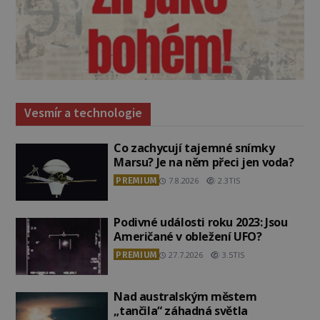
Vesmír a technologie
Co zachycují tajemné snímky
Marsu? Je na něm přeci jen voda?
PREMIUM
7.8.2026
2.3TIS
Podivné události roku 2023: Jsou
Američané v obležení UFO?
PREMIUM
27.7.2026
3.5TIS
Nad australským městem
„tančila“ záhadná světla