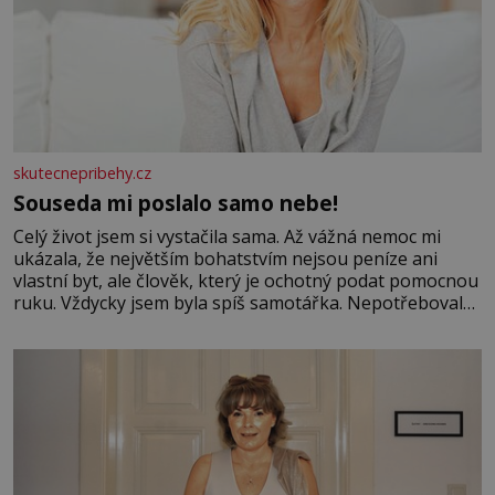
skutecnepribehy.cz
Souseda mi poslalo samo nebe!
Celý život jsem si vystačila sama. Až vážná nemoc mi
ukázala, že největším bohatstvím nejsou peníze ani
vlastní byt, ale člověk, který je ochotný podat pomocnou
ruku. Vždycky jsem byla spíš samotářka. Nepotřebovala
jsem kolem sebe partu kamarádek ani partnera. Stačily
mi knihy, práce a hlavně klid. Hned po studiích jsem
odešla z rodného města,