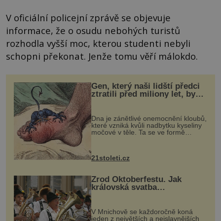
V oficiální policejní zprávě se objevuje
informace, že o osudu nebohých turistů
rozhodla vyšší moc, kterou studenti nebyli
schopni překonat. Jenže tomu věří málokdo.
Gen, který naši lidští předci
ztratili před miliony let, by
mohl pomoci s léčbou
„nemoci králů“
Dna je zánětlivé onemocnění kloubů,
které vzniká kvůli nadbytku kyseliny
močové v těle. Ta se ve formě
krystalků ukládá v blízkosti kloubů,
nejčastěji přitom postihuje palce na
nohou, a způsobuje bole...
21stoleti.cz
Zrod Oktoberfestu. Jak
královská svatba
odstartovala největší pivní
festival světa
V Mnichově se každoročně koná
jeden z největších a nejslavnějších