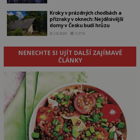
Kroky v prázdných chodbách a
přízraky v oknech: Nejděsivější
domy v Česku budí hrůzu
2.8.2026
3.3TIS
NENECHTE SI UJÍT DALŠÍ ZAJÍMAVÉ
ČLÁNKY