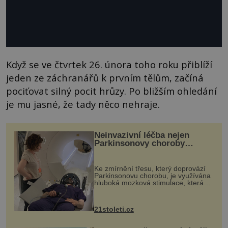
Když se ve čtvrtek 26. února toho roku přiblíží
jeden ze záchranářů k prvním tělům, začíná
pociťovat silný pocit hrůzy. Po bližším ohledání
je mu jasné, že tady něco nehraje.
Neinvazivní léčba nejen
Parkinsonovy choroby
pomocí ultrazvukové
„helmy“
Ke zmírnění třesu, který doprovází
Parkinsonovu chorobu, je využívána
hluboká mozková stimulace, která
však vyžaduje vysoce invazivní
zákrok. Ultrazvuk zase není vhodný
k dostatečně přesnému zacílení ...
21stoleti.cz