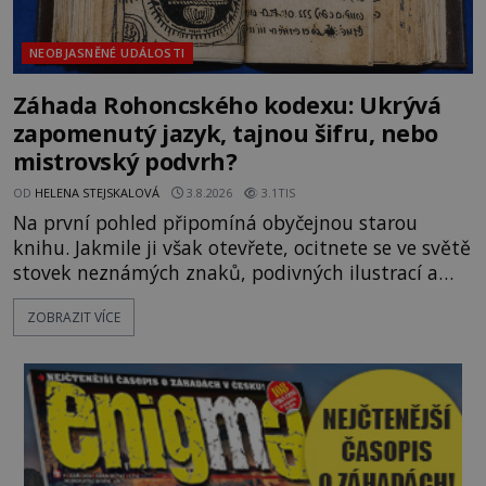
NEOBJASNĚNÉ UDÁLOSTI
Záhada Rohoncského kodexu: Ukrývá
zapomenutý jazyk, tajnou šifru, nebo
mistrovský podvrh?
OD
HELENA STEJSKALOVÁ
3.8.2026
3.1TIS
Na první pohled připomíná obyčejnou starou
knihu. Jakmile ji však otevřete, ocitnete se ve světě
stovek neznámých znaků, podivných ilustrací a
textu, který už téměř dvě století vzdoruje všem
ZOBRAZIT VÍCE
pokusům o rozluštění. Rohoncský kodex patří mezi
největší záhady evropských dějin a dodnes nikdo s
jistotou neví, kdo jej napsal, kdy vznikl ani co
vlastně vypráví. Rohoncský kodex se poprvé
objevuje v roce