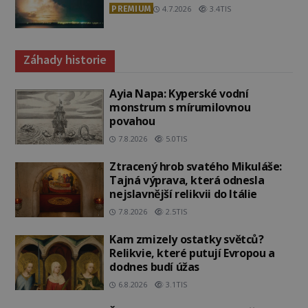
PREMIUM
4.7.2026
3.4TIS
Záhady historie
Ayia Napa: Kyperské vodní
monstrum s mírumilovnou
povahou
7.8.2026
5.0TIS
Ztracený hrob svatého Mikuláše:
Tajná výprava, která odnesla
nejslavnější relikvii do Itálie
7.8.2026
2.5TIS
Kam zmizely ostatky světců?
Relikvie, které putují Evropou a
dodnes budí úžas
6.8.2026
3.1TIS