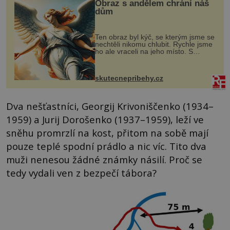
Obraz s andělem chrání náš
dům
Ten obraz byl kýč, se kterým jsme se
nechtěli nikomu chlubit. Rychle jsme
ho ale vraceli na jeho místo. S
manželem Vaškem jsme si pořídili
chaloupku, takový domek na severu
Čech, kde jsme si naplánova...
skutecnepribehy.cz
Dva nešťastníci, Georgij Krivoniščenko (1934–
1959) a Jurij Dorošenko (1937–1959), leží ve
sněhu promrzlí na kost, přitom na sobě mají
pouze teplé spodní prádlo a nic víc. Tito dva
muži nenesou žádné známky násilí. Proč se
tedy vydali ven z bezpečí tábora?