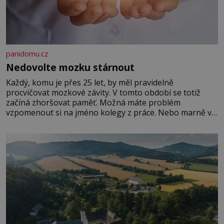
panidomu.cz
Nedovolte mozku stárnout
Každý, komu je přes 25 let, by měl pravidelně
procvičovat mozkové závity. V tomto období se totiž
začíná zhoršovat paměť. Možná máte problém
vzpomenout si na jméno kolegy z práce. Nebo marně v
paměti lovíte název knížky, kterou jste nedávno přečetli.
Je to opravdu tak, s věkem jako kdyby se paměť
rozhodla stávkovat. Cvičte