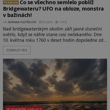
Co se všechno semlelo poblíž
PREMIUM
Bridgewateru? UFO na obloze, monstra
v bažinách!
OD
ADRIANA VOJTÍŠKOVÁ
8.8.2026
1.4TIS
Nad bridgewaterským okolím září jasné sluneční
světlo, když se náhle stane cosi nečekaného. Dne
10. května roku 1760 v deset hodin dopoledne zde
dojde k vůbec prvnímu historicky doloženému
ZOBRAZIT VÍCE
přeletu UFO. Podle záznamů vyzařuje takové
světlo, že vypadá jako „koule hořícího ohně“. Jde
jen o nějaký optický klam, nebo se zde skutečně
právě vznáší mimozemská loď
NEOBJASNĚNÉ UDÁLOSTI