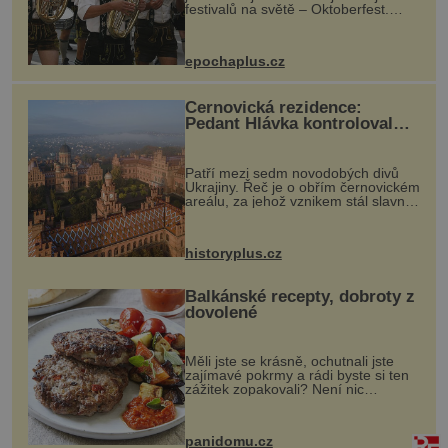
festivalů na světě – Oktoberfest.
Každý rok přiláká miliony
návštěvníků, kteří si vychutnávají
pivo, tradiční jídlo a bavorskou
epochaplus.cz
kultur...
Černovická rezidence:
Pedant Hlávka kontroloval
každou cihlu
Patří mezi sedm novodobých divů
Ukrajiny. Řeč je o obřím černovickém
areálu, za jehož vznikem stál slavný
český architekt Josef Hlávka. Ten si
na něm dal mimořádně záležet. Jeho
stavební plány by při ...
historyplus.cz
Balkánské recepty, dobroty z
dovolené
Měli jste se krásně, ochutnali jste
zajímavé pokrmy a rádi byste si ten
zážitek zopakovali? Není nic
snazšího. Pljeskavica (10 porcí)
Možná jste ji ochutnali na dovolené v
bývalé Jugoslávii, lze ji vi...
panidomu.cz