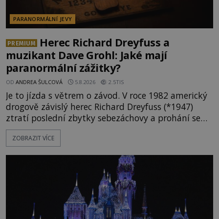
PARANORMÁLNÍ JEVY
Herec Richard Dreyfuss a
PREMIUM
muzikant Dave Grohl: Jaké mají
paranormální zážitky?
OD
ANDREA ŠULCOVÁ
5.8.2026
2.5TIS
Je to jízda s větrem o závod. V roce 1982 americký
drogově závislý herec Richard Dreyfuss (*1947)
ztratí poslední zbytky sebezáchovy a prohání se
po silnicích ve svém mercedesu jako utržený ze
ZOBRAZIT VÍCE
řetězu. Vše vyvrcholí katastrofou, když to Dreyfuss
napálí v plné rychlosti do stromu! Policie ve vraku
následně nalezne schovaný kokain. Tímto
momentem se slavnému