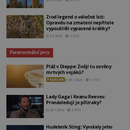
Zrod legend o válečné lsti:
Opravdu na zmatení nepřítele
vypouštěli vypasené králíky?
3.8.2026
3.3TIS
Paranormální jevy
Pláž v Dieppe: Znějí tu ozvěny
mrtvých vojáků?
PREMIUM
28.7.2026
3.1TIS
Lady Gaga i Keanu Reeves:
Pronásledují je přízraky?
28.7.2026
3.4TIS
Hudebník Sting: Vyvolaly jeho