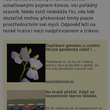
označovanými pojmem kineze, visí pořádný
otazník. Nikdo totiž nedokáže říci, zda lidé
skutečně mohou překonávat limity pouze
prostřednictvím své mysli. Odpověď leží na
tenké hranici mezi nadpřirozenem a trikem.
Duplikace genomu u rostlin:
Skrytá genetická zátěž i
evoluční výhoda
Představte si, že by se rostlina
jednou ráno probudila a zjistila, že
má svůj genetický manuál celý
dvakrát. Přesně to se občas v
přírodě stane – a podle nového
výzkumu to může být pro druhy
epochalnisvet.cz
vstupenka...
Na hraně přežití. Když se
bezpečnost teprve hledala
Až do nedávna se na bezpečnost ve