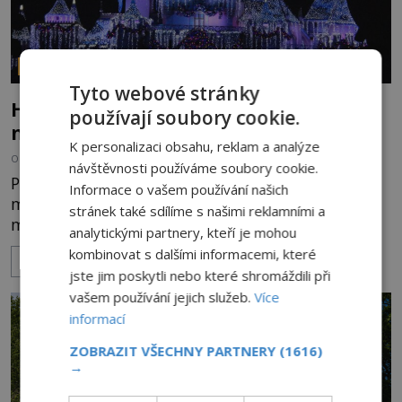
PARANORMÁLNÍ JEVY
Tyto webové stránky
Hororové zábavní parky: Straší tu oběti
používají soubory cookie.
nehod?
K personalizaci obsahu, reklam a analýze
OD
MICHAELA HOLUBOVÁ
4.8.2026
3.1TIS
návštěvnosti používáme soubory cookie.
Přibližně 60 km po dálnici od Los Angeles leží
Informace o vašem používání našich
město Anaheim. Jeho název většině Evropanů
stránek také sdílíme s našimi reklamními a
mnoho neřekne. Ale když se zmíní zdejší
analytickými partnery, kteří je mohou
Disneyland, je hned jasno. Zábavní park vyroste na
kombinovat s dalšími informacemi, které
ZOBRAZIT VÍCE
poklidném místě bývalého sadu pomerančovníků.
jste jim poskytli nebo které shromáždili při
Klid tu teď rozhodně nepanuje, park navštíví
vašem používání jejich služeb.
Více
kolem 17 000 000 zábavychtivých lidí ročně. A ač je
informací
velká snaha to utajit, někteří z
ZOBRAZIT VŠECHNY PARTNERY
(1616)
→