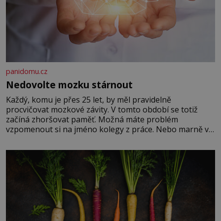
panidomu.cz
Nedovolte mozku stárnout
Každý, komu je přes 25 let, by měl pravidelně
procvičovat mozkové závity. V tomto období se totiž
začíná zhoršovat paměť. Možná máte problém
vzpomenout si na jméno kolegy z práce. Nebo marně v
paměti lovíte název knížky, kterou jste nedávno přečetli.
Je to opravdu tak, s věkem jako kdyby se paměť
rozhodla stávkovat. Cvičte