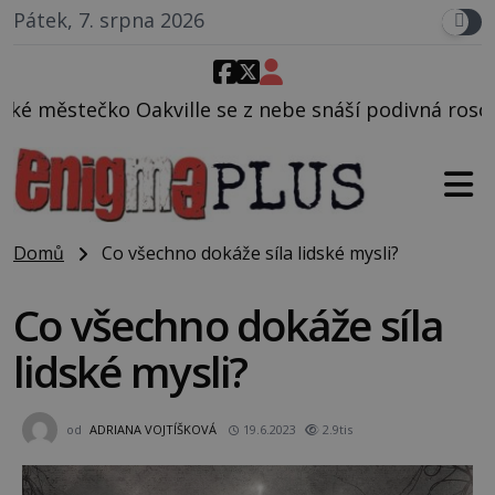
Pátek, 7. srpna 2026
kville se z nebe snáší podivná rosolovitá látka ne
Domů
Co všechno dokáže síla lidské mysli?
Co všechno dokáže síla
lidské mysli?
od
ADRIANA VOJTÍŠKOVÁ
19.6.2023
2.9tis