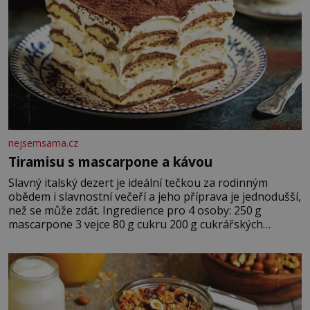
nejsemsama.cz
Tiramisu s mascarpone a kávou
Slavný italský dezert je ideální tečkou za rodinným
obědem i slavnostní večeří a jeho příprava je jednodušší,
než se může zdát. Ingredience pro 4 osoby: 250 g
mascarpone 3 vejce 80 g cukru 200 g cukrářských
piškotů 250 ml silné kávy 2 lžíce amaretta kakao na
posypání Postup: Oddělte žloutky od bílků. Žloutky
vyšlehejte s cukrem do světlé pěny a postupně do nich
vmíchejte mascarpone, aby vznikl hladký