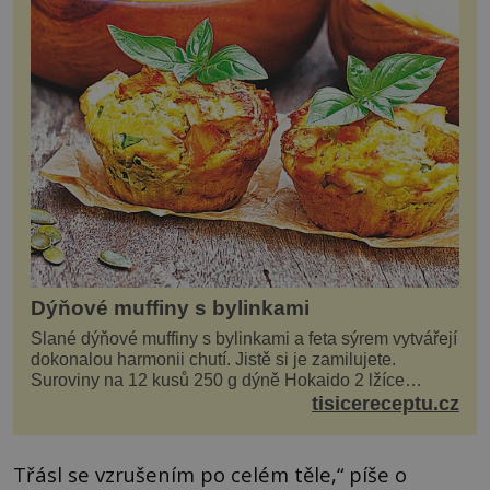
Dýňové muffiny s bylinkami
Slané dýňové muffiny s bylinkami a feta sýrem vytvářejí
dokonalou harmonii chutí. Jistě si je zamilujete.
Suroviny na 12 kusů 250 g dýně Hokaido 2 lžíce
olivového oleje sůl, pepř hrst nasekaných špen...
tisicereceptu.cz
Třásl se vzrušením po celém těle,“ píše o