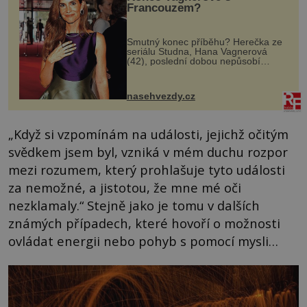
Francouzem?
Smutný konec příběhu? Herečka ze
seriálu Studna, Hana Vagnerová
(42), poslední dobou nepůsobí
nejšťastněji. Ačkoli časy její anorexie
jsou už dávno pryč a opět se pyšnila
ženskými křivkami, najednou s...
nasehvezdy.cz
„Když si vzpomínám na události, jejichž očitým
svědkem jsem byl, vzniká v mém duchu rozpor
mezi rozumem, který prohlašuje tyto události
za nemožné, a jistotou, že mne mé oči
nezklamaly.“ Stejně jako je tomu v dalších
známých případech, které hovoří o možnosti
ovládat energii nebo pohyb s pomocí mysli…