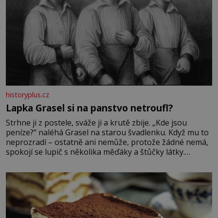
historyplus.cz
Lapka Grasel si na panstvo netroufl?
Strhne ji z postele, sváže ji a krutě zbije. „Kde jsou
peníze?“ naléhá Grasel na starou švadlenku. Když mu to
neprozradí – ostatně ani nemůže, protože žádné nemá,
spokojí se lupič s několika měďáky a štůčky látky.
Zraněná žena pár dní nato umírá. Je to muž nebývale
krutý. Jeho činy budí hrůzu ještě dlouho po jeho smrti