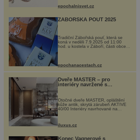
se ručně šitou hovězí kůží a
epochalnisvet.cz
kovový...
ZÁBOŘSKÁ POUŤ 2025
Tradiční Zábořská pouť, která se
koná v neděli 7.9.2025 od 11:00
hod. u kostela v Záboří, části obce
Kly u Mělníka. V programu naleznete
komentovanou prohlídku kostela,
dobovou hudbu, řemesla, atrakce...
epochanacestach.cz
Dveře MASTER – pro
interiéry navržené s
rozumem i vášní!
Otočné dveře MASTER, opláštění
kůže antik, skrytá zárubeň AKTIVE
40/00 Interiéry navrhované na
zakázku často vyžadují atypické
rozměry nejen nábytku, ale i
otvorových prvků. Technické zázemí
iluxus.cz
dnes umož...
Konec Vagnerové s