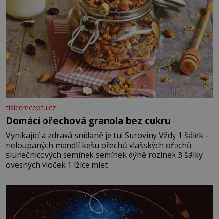
tisicereceptu.cz
Domácí ořechová granola bez cukru
Vynikající a zdravá snídaně je tu! Suroviny Vždy 1 šálek –
neloupaných mandlí kešu ořechů vlašských ořechů
slunečnicových semínek semínek dýně rozinek 3 šálky
ovesných vloček 1 lžíce mlet