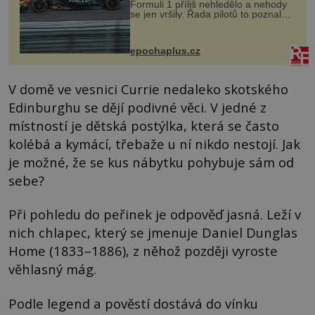
Formuli 1 příliš nehledělo a nehody
se jen vršily. Řada pilotů to poznala
na vlastní kůži, často s trvalými
následky nebo bohužel i ztrátou
života. Dnes nepochopiteln...
epochaplus.cz
V domě ve vesnici Currie nedaleko skotského
Edinburghu se dějí podivné věci. V jedné z
místností je dětská postýlka, která se často
kolébá a kymácí, třebaže u ní nikdo nestojí. Jak
je možné, že se kus nábytku pohybuje sám od
sebe?
Při pohledu do peřinek je odpověď jasná. Leží v
nich chlapec, který se jmenuje Daniel Dunglas
Home (1833–1886), z něhož později vyroste
věhlasný mág.
Podle legend a pověstí dostává do vínku