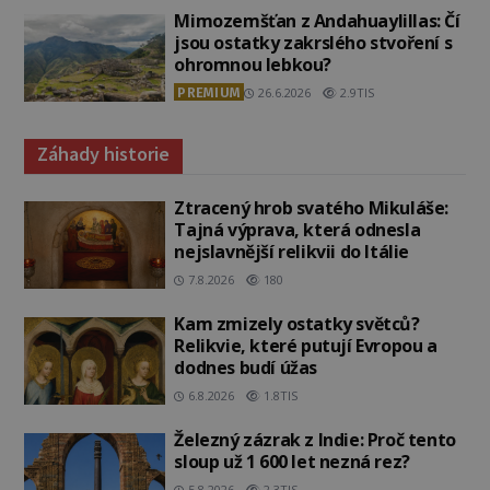
Mimozemšťan z Andahuaylillas: Čí
jsou ostatky zakrslého stvoření s
ohromnou lebkou?
PREMIUM
26.6.2026
2.9TIS
Záhady historie
Ztracený hrob svatého Mikuláše:
Tajná výprava, která odnesla
nejslavnější relikvii do Itálie
7.8.2026
180
Kam zmizely ostatky světců?
Relikvie, které putují Evropou a
dodnes budí úžas
6.8.2026
1.8TIS
Železný zázrak z Indie: Proč tento
sloup už 1 600 let nezná rez?
5.8.2026
2.3TIS