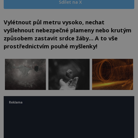
Sdílet na X
Vylétnout půl metru vysoko, nechat
vyšlehnout nebezpečné plameny nebo krutým
způsobem zastavit srdce žáby… A to vše
prostřednictvím pouhé myšlenky!
Reklama