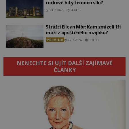
rockové hity temnou sílu?
23.7.2026
3.4TIS
Strážci Eilean Mòr: Kam zmizeli tři
muži z opuštěného majáku?
PREMIUM
22.7.2026
3.0TIS
NENECHTE SI UJÍT DALŠÍ ZAJÍMAVÉ
ČLÁNKY