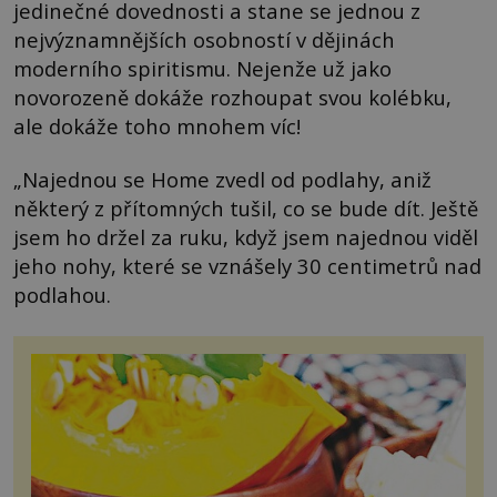
jedinečné dovednosti a stane se jednou z
nejvýznamnějších osobností v dějinách
moderního spiritismu. Nejenže už jako
novorozeně dokáže rozhoupat svou kolébku,
ale dokáže toho mnohem víc!
„Najednou se Home zvedl od podlahy, aniž
některý z přítomných tušil, co se bude dít. Ještě
jsem ho držel za ruku, když jsem najednou viděl
jeho nohy, které se vznášely 30 centimetrů nad
podlahou.