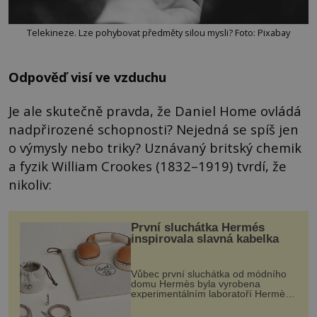
Telekineze. Lze pohybovat předměty silou mysli? Foto: Pixabay
Odpověď visí ve vzduchu
Je ale skutečně pravda, že Daniel Home ovládá
nadpřirozené schopnosti? Nejedná se spíš jen
o výmysly nebo triky? Uznávaný britský chemik
a fyzik William Crookes (1832–1919) tvrdí, že
nikoliv:
První sluchátka Hermés
inspirovala slavná kabelka
Vůbec první sluchátka od módního
domu Hermès byla vyrobena
experimentálním laboratoří Hermès
Ateliers Horizons. Elegantní gadget
si vyžádal dva roky vývoje a chlubí