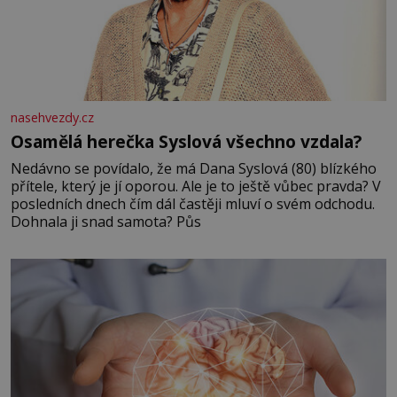
nasehvezdy.cz
Osamělá herečka Syslová všechno vzdala?
Nedávno se povídalo, že má Dana Syslová (80) blízkého
přítele, který je jí oporou. Ale je to ještě vůbec pravda? V
posledních dnech čím dál častěji mluví o svém odchodu.
Dohnala ji snad samota? Půs