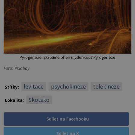
Pyrogeneze. Zkrotíme oheň myšlenkou? Pyrogeneze
Foto: Pixabay
levitace
psychokineze
telekineze
Štítky:
Skotsko
Lokalita:
Sdílet na Facebooku
Sdílet na X