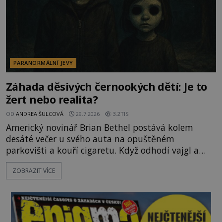
PARANORMÁLNÍ JEVY
Záhada děsivých černookých dětí: Je to
žert nebo realita?
OD
ANDREA ŠULCOVÁ
29.7.2026
3.2TIS
Americký novinář Brian Bethel postává kolem
desáté večer u svého auta na opuštěném
parkovišti a kouří cigaretu. Když odhodí vajgl a
chystá se nastoupit do auta, přijdou k němu dva
ZOBRAZIT VÍCE
mladí chlapci, kterým může být okolo 14 let.
„Pane, byl byste tak laskav a svezl nás domů? Je to
pouhých několik minut od tohoto parkoviště,“
zeptá se suverénně jeden z nich. P