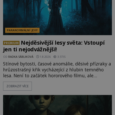
PARANORMÁLNÍ JEVY
Nejděsivější lesy světa: Vstoupí
PREMIUM
jen ti nejodvážnější!
OD
RADKA SÁBLIKOVÁ
1.8.2026
3.5TIS
Stínové bytosti, časové anomálie, děsivé přízraky a
hrůzostrašný křik vycházející z hlubin temného
lesa. Není to začátek hororového filmu, ale
události, které popisují návštěvníci lesů, které jsou
ZOBRAZIT VÍCE
označovány jako nejděsivější na světě. Lidé bydlící
v jejich blízkosti se jim i za bílého dne obloukem
vyhýbají! Už jste o těchto lesích slyšeli? A odvážili
byste se je navštívit? [gallery ids="17