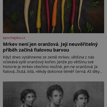
epochaplus.cz
Mrkev není jen oranžová. Její neuvěřitelný
příběh začíná fialovou barvou
Když dnes vytáhneme ze země mrkev, většina z nás
očekává sytě oranžový kořen. Jenže po většinu své
historie je mrkev všechno možné, jen ne oranžová. Je
fialová, žlutá, bílá, někdy dokonce téměř černá. Až díky
stovkám let pečlivého šlechtění se z ní stává zelenina,
bez které si českou zahradu ani nedokážeme představit.
Její příběh je