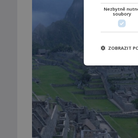
Nezbytně nutn
soubory
ZOBRAZIT P