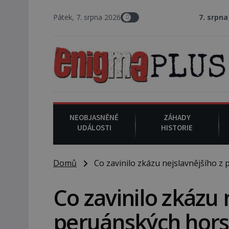
Pátek, 7. srpna 2026
7. srpna 1994
: Na americ
NEOBJASNĚNÉ
ZÁHADY
UDÁLOSTI
HISTORIE
Domů
Co zavinilo zkázu nejslavnějšího z
Co zavinilo zkázu 
peruánských hors