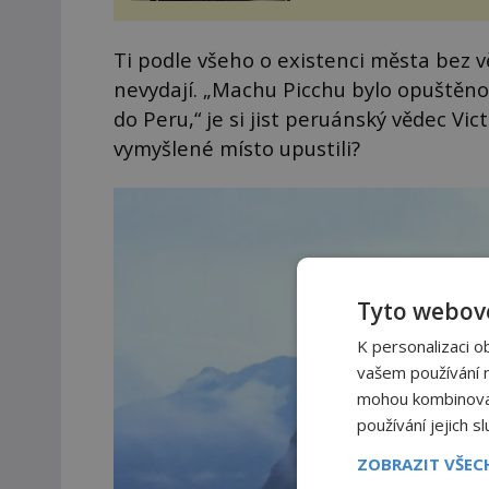
zákrok. Ultrazvuk zase nen
vhodný k dostatečně přes
zacílení ...
Ti podle všeho o existenci města bez v
nevydají. „Machu Picchu bylo opuštěno
do Peru,“ je si jist peruánský vědec Vic
vymyšlené místo upustili?
Tyto webové
K personalizaci o
vašem používání na
mohou kombinovat 
používání jejich s
ZOBRAZIT VŠE