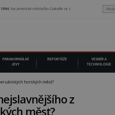
ké městečko Oakville se z nebe snáší podivná rosolovitá látka nez
PARANORMÁLNÍ
REPORTÁŽE
VESMÍR A
JEVY
TECHNOLOGIE
 peruánských horských měst?
nejslavnějšího z
kých měst?