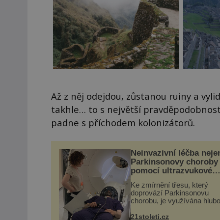
Až z něj odejdou, zůstanou ruiny a vyl
takhle… to s největší pravděpodobnost
padne s příchodem kolonizátorů.
Neinvazivní léčba neje
Parkinsonovy choroby
pomocí ultrazvukové
„helmy“
Ke zmírnění třesu, který
doprovází Parkinsonovu
chorobu, je využívána hlub
mozková stimulace, která 
vyžaduje vysoce invazivní
21stoleti.cz