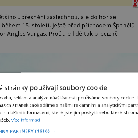
í
jsme si naplánova...
nému
ětšího upřesnění zaslechnou, ale do hor se
 během 15. století, ještě před příchodem Španělů
tor Angles Vargas. Proč ale lidé tak precizně
 stránky používají soubory cookie.
bsahu, reklam a analýze návštěvnosti používáme soubory cookie. 
šich stránek také sdílíme s našimi reklamními a analytickými partn
s dalšími informacemi, které jste jim poskytli nebo které shromá
lužeb.
Více informací
CHNY PARTNERY
(1616) →