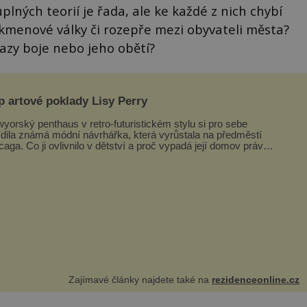
ných teorií je řada, ale ke každé z nich chybí
kmenové války či rozepře mezi obyvateli města?
azy boje nebo jeho obětí?
p artové poklady Lisy Perry
yorský penthaus v retro-futuristickém stylu si pro sebe
ídila známá módní návrhářka, která vyrůstala na předměstí
caga. Co ji ovlivnilo v dětství a proč vypadá její domov právě
o? Interié...
Zajímavé články najdete také na
rezidenceonline.cz