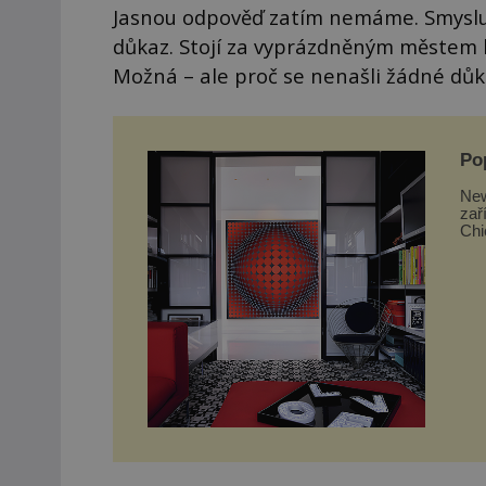
Jasnou odpověď zatím nemáme. Smyslupl
důkaz. Stojí za vyprázdněným městem 
Možná – ale proč se nenašli žádné důk
Po
New
zař
Chi
takt