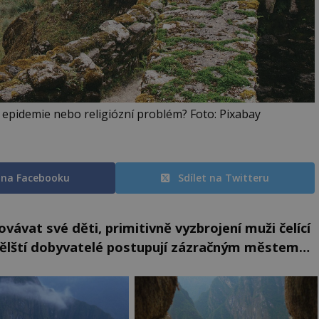
 epidemie nebo religiózní problém? Foto: Pixabay
t na Facebooku
Sdílet na Twitteru
vávat své děti, primitivně vyzbrojení muži čelící
lští dobyvatelé postupují zázračným městem…