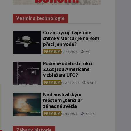
Vesmír a technologie
Co zachycují tajemné
snímky Marsu? Je na něm
přeci jen voda?
PREMIUM
7.8.2026
359
Podivné události roku
2023: Jsou Američané
v obležení UFO?
PREMIUM
27.7.2026
3.5TIS
Nad australským
městem „tančila“
záhadná světla
PREMIUM
4.7.2026
3.4TIS
Záhady historie