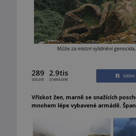
Může za místní vylidnění genocida,
289
2.9tis
Sdíle
SDÍLENÍ
ZOBRAZENÍ
Vřískot žen, marně se snažících poscho
mnohem lépe vybavené armádě. Španě