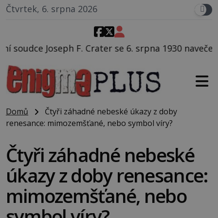
Čtvrtek, 6. srpna 2026
er se 6. srpna 1930 navečeří ve své oblíbené restaurac
Domů
Čtyři záhadné nebeské úkazy z doby
renesance: mimozemšťané, nebo symbol víry?
Čtyři záhadné nebeské
úkazy z doby renesance:
mimozemšťané, nebo
symbol víry?