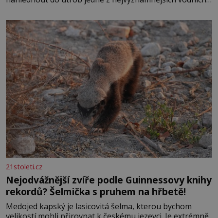
elektráren v Evropě, vydat se na horské hřebeny, projet
se na koloběžce a den zakončit poznáváním památek ve
Velkých Losinách nebo v termálním
21stoleti.cz
Nejodvážnější zvíře podle Guinnessovy knihy
rekordů? Šelmička s pruhem na hřbetě!
Medojed kapský je lasicovitá šelma, kterou bychom
velikostí mohli přirovnat k českému jezevci. Je extrémně