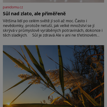
panidomu.cz
Sůl nad zlato, ale přiměřeně
Většina lidí po celém světě jí soli až moc. Často i
nevědomky, protože netuší, jak velké množství se jí
skrývá v průmyslově vyráběných potravinách, dokonce i
těch sladkých. Sůl je zdravá Ale v ani ne třetinovém
množství, než je pro většinu populace běžné. Její
základní složky– sodík a chlór – jsou zásadní pro
správné hospodaření