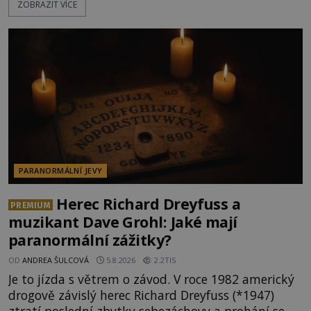
ZOBRAZIT VÍCE
považovány za důkaz svatosti zemřelých. Jaké
tajemné síly těla významných náboženských
osobností ochraňují? Na hřbitově u kláštera
Milosrdných
PARANORMÁLNÍ JEVY
Herec Richard Dreyfuss a
PREMIUM
muzikant Dave Grohl: Jaké mají
paranormální zážitky?
OD
ANDREA ŠULCOVÁ
5.8.2026
2.2TIS
Je to jízda s větrem o závod. V roce 1982 americký
drogově závislý herec Richard Dreyfuss (*1947)
ztratí poslední zbytky sebezáchovy a prohání se