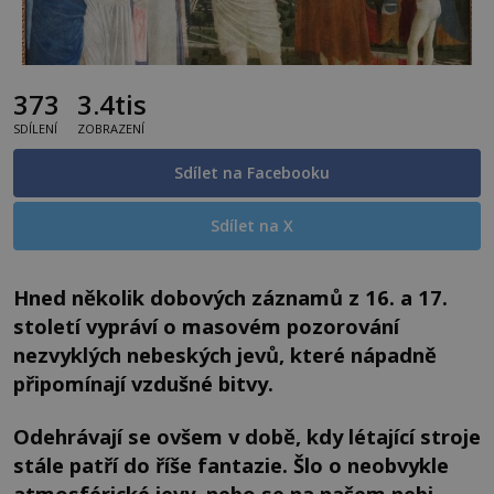
373
3.4tis
SDÍLENÍ
ZOBRAZENÍ
Sdílet na Facebooku
Sdílet na X
Hned několik dobových záznamů z 16. a 17.
století vypráví o masovém pozorování
nezvyklých nebeských jevů, které nápadně
připomínají vzdušné bitvy.
Odehrávají se ovšem v době, kdy létající stroje
stále patří do říše fantazie. Šlo o neobvykle
atmosférické jevy, nebo se na našem nebi