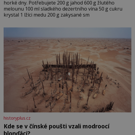
horké dny. Potřebujete 200 g jahod 600 g žlutého
melounu 100 ml sladkého dezertního vína 50 g cukru
krystal 1 lžíci medu 200 g zakysané sm
historyplus.cz
Kde se v čínské poušti vzali modroocí
blonďáci?