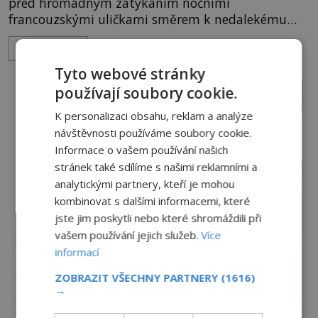
před hromadným zatýkáním nočními
francouzskými uličkami směrem k nedalekému
přístavu. Jeden z nich má přes ramena ranec s
ZOBRAZIT VÍCE
tajemným obsahem. Kapitán lodi už na ně čeká.
„Dejte to do podpalubí a připravte se. Za chvíli
Tyto webové stránky
vyplouváme,“ sdělí jim. „Kam máme namířeno,
používají soubory cookie.
kapitáne?“ zeptá se ho jeden z templářů. „Do Sk
K personalizaci obsahu, reklam a analýze
návštěvnosti používáme soubory cookie.
Informace o vašem používání našich
stránek také sdílíme s našimi reklamními a
analytickými partnery, kteří je mohou
kombinovat s dalšími informacemi, které
jste jim poskytli nebo které shromáždili při
vašem používání jejich služeb.
Více
informací
ZOBRAZIT VŠECHNY PARTNERY
(1616)
→