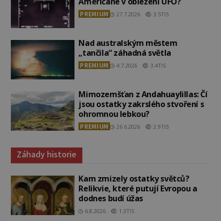
Američané v obležení UFO?
PREMIUM
27.7.2026
3.5TIS
Nad australským městem
„tančila“ záhadná světla
PREMIUM
4.7.2026
3.4TIS
Mimozemšťan z Andahuaylillas: Čí
jsou ostatky zakrslého stvoření s
ohromnou lebkou?
PREMIUM
26.6.2026
2.9TIS
Záhady historie
Kam zmizely ostatky světců?
Relikvie, které putují Evropou a
dodnes budí úžas
6.8.2026
1.3TIS