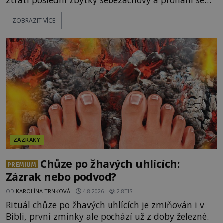
po silnicích ve svém mercedesu jako utržený ze
ZOBRAZIT VÍCE
řetězu. Vše vyvrcholí katastrofou, když to Dreyfuss
napálí v plné rychlosti do stromu! Policie ve vraku
následně nalezne schovaný kokain. Tímto
momentem se slavnému
ZÁZRAKY
Chůze po žhavých uhlících:
PREMIUM
Zázrak nebo podvod?
OD
KAROLÍNA TRNKOVÁ
4.8.2026
2.8TIS
Rituál chůze po žhavých uhlících je zmiňován i v
Bibli, první zmínky ale pochází už z doby železné.