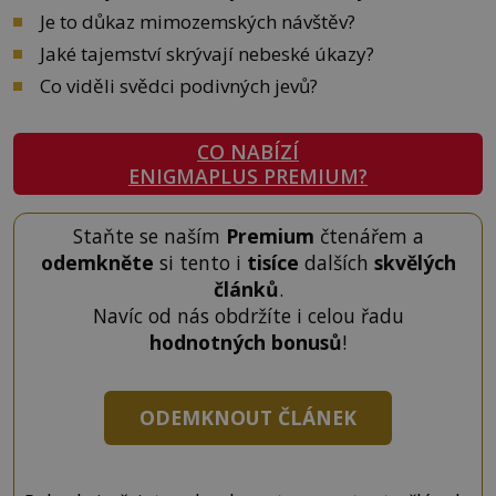
Je to důkaz mimozemských návštěv?
Jaké tajemství skrývají nebeské úkazy?
Co viděli svědci podivných jevů?
CO NABÍZÍ
ENIGMAPLUS PREMIUM?
Staňte se naším
Premium
čtenářem a
odemkněte
si tento i
tisíce
dalších
skvělých
článků
.
Navíc od nás obdržíte i celou řadu
hodnotných bonusů
!
ODEMKNOUT ČLÁNEK