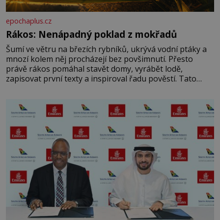
epochaplus.cz
Rákos: Nenápadný poklad z mokřadů
Šumí ve větru na březích rybníků, ukrývá vodní ptáky a
mnozí kolem něj procházejí bez povšimnutí. Přesto
právě rákos pomáhal stavět domy, vyrábět lodě,
zapisovat první texty a inspiroval řadu pověstí. Tato
skromná, ale užitečná rostlina provází člověka už tisíce
let. Většina lidí vnímá rákos jen jako obyčejnou kulisu
letního koupání. Stačí se však podívat