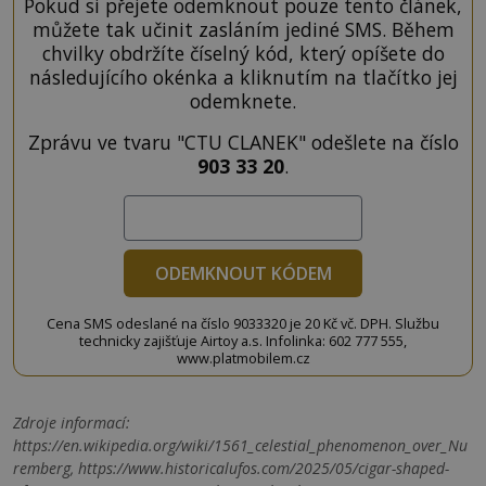
Pokud si přejete odemknout pouze tento článek,
můžete tak učinit zasláním jediné SMS. Během
chvilky obdržíte číselný kód, který opíšete do
následujícího okénka a kliknutím na tlačítko jej
odemknete.
Zprávu ve tvaru "CTU CLANEK" odešlete na číslo
903 33 20
.
ODEMKNOUT KÓDEM
Cena SMS odeslané na číslo 9033320 je 20 Kč vč. DPH. Službu
technicky zajišťuje Airtoy a.s. Infolinka: 602 777 555,
www.platmobilem.cz
Zdroje informací:
https://en.wikipedia.org/wiki/1561_celestial_phenomenon_over_Nu
remberg, https://www.historicalufos.com/2025/05/cigar-shaped-