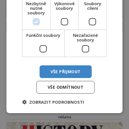
Nezbytně
Výkonové
Soubory
nutné
soubory
cílení
soubory
PROLISTOVAT ČASOPIS
Funkční soubory
Nezařazené
soubory
VŠE PŘIJMOUT
VŠE ODMÍTNOUT
ZOBRAZIT PODROBNOSTI
reklama