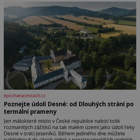
epochanacestach.cz
Poznejte údolí Desné: od Dlouhých strání po
termální prameny
Jen málokteré místo v České republice nabízí tolik
rozmanitých zážitků na tak malém území jako údolí řeky
Desné v srdci Jeseníků. Během jediného dne můžete
nahlédnout do útrob jedné z nejvýznamnějších vodních