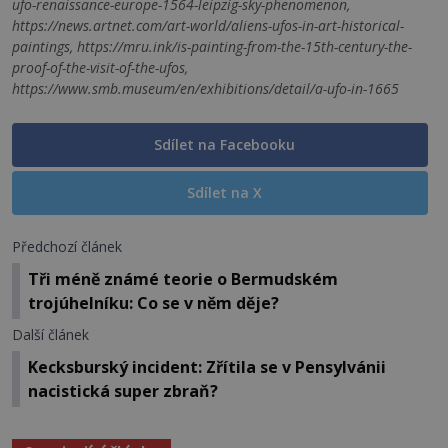
ufo-renaissance-europe-1564-leipzig-sky-phenomenon,
https://news.artnet.com/art-world/aliens-ufos-in-art-historical-
paintings, https://mru.ink/is-painting-from-the-15th-century-the-
proof-of-the-visit-of-the-ufos,
https://www.smb.museum/en/exhibitions/detail/a-ufo-in-1665
Sdílet na Facebooku
Sdílet na X
Předchozí článek
Tři méně známé teorie o Bermudském
trojúhelníku: Co se v něm děje?
Další článek
Kecksburský incident: Zřítila se v Pensylvánii
nacistická super zbraň?