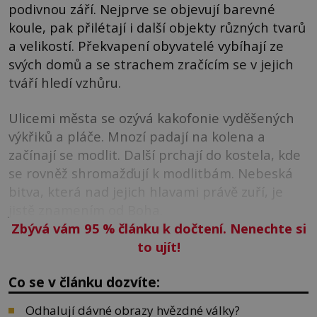
podivnou září. Nejprve se objevují barevné
koule, pak přilétají i další objekty různých tvarů
a velikostí. Překvapení obyvatelé vybíhají ze
svých domů a se strachem zračícím se v jejich
tváří hledí vzhůru.
Ulicemi města se ozývá kakofonie vyděšených
výkřiků a pláče. Mnozí padají na kolena a
začínají se modlit. Další prchají do kostela, kde
se rovněž shromažďují k modlitbám. Nebeská
bitva, která nad jejich hlavami právě zuří, je
jistě znamením od Boha.
Zbývá vám 95
%
článku k dočtení. Nenechte si
to ujít!
Co se v článku dozvíte:
Odhalují dávné obrazy hvězdné války?