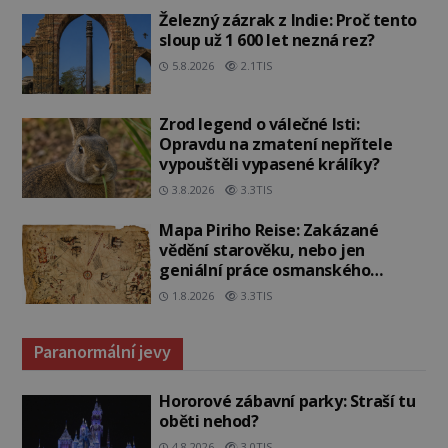
Železný zázrak z Indie: Proč tento
sloup už 1 600 let nezná rez?
5.8.2026
2.1TIS
Zrod legend o válečné lsti:
Opravdu na zmatení nepřítele
vypouštěli vypasené králíky?
3.8.2026
3.3TIS
Mapa Piriho Reise: Zakázané
vědění starověku, nebo jen
geniální práce osmanského
admirála?
1.8.2026
3.3TIS
Paranormální jevy
Hororové zábavní parky: Straší tu
oběti nehod?
4.8.2026
3.0TIS