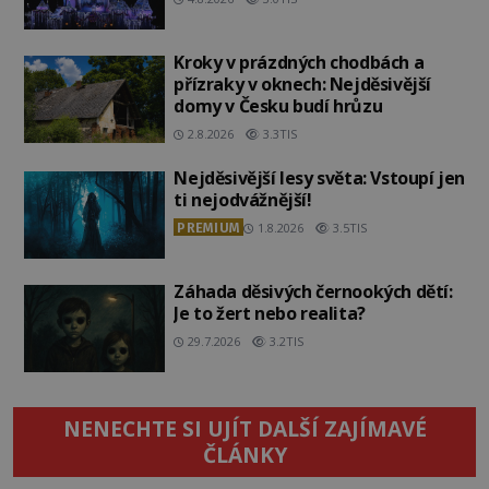
Kroky v prázdných chodbách a
přízraky v oknech: Nejděsivější
domy v Česku budí hrůzu
2.8.2026
3.3TIS
Nejděsivější lesy světa: Vstoupí jen
ti nejodvážnější!
PREMIUM
1.8.2026
3.5TIS
Záhada děsivých černookých dětí:
Je to žert nebo realita?
29.7.2026
3.2TIS
NENECHTE SI UJÍT DALŠÍ ZAJÍMAVÉ
ČLÁNKY