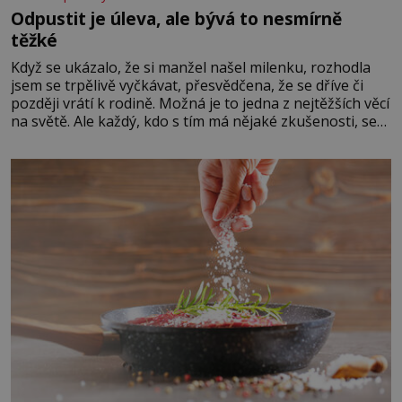
Odpustit je úleva, ale bývá to nesmírně
těžké
Když se ukázalo, že si manžel našel milenku, rozhodla
jsem se trpělivě vyčkávat, přesvědčena, že se dříve či
později vrátí k rodině. Možná je to jedna z nejtěžších věcí
na světě. Ale každý, kdo s tím má nějaké zkušenosti, se
zapřísahá, že pokud odpustíte, znatelně se vám uleví.
Když se ke mně doneslo, že si manžel pořídil milenku,