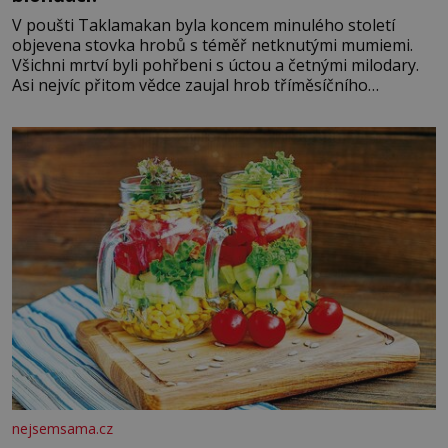
V poušti Taklamakan byla koncem minulého století
objevena stovka hrobů s téměř netknutými mumiemi.
Všichni mrtví byli pohřbeni s úctou a četnými milodary.
Asi nejvíc přitom vědce zaujal hrob tříměsíčního
chlapečka s modrou filcovou čapkou, z níž se draly
blonďaté vlásky. Fakt, že jsou těla dávných lidí nesmírně
dobře zachovalá, přičítají odborníci zdejším klimatickým
podmínkám. Sucho, prosolené písky a extrémně
nejsemsama.cz