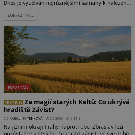
Dnes je využíván nejrůznějšími šamany k nalezení
spirituální síly či vnitřního klidu. Jak funguje a proč
ZOBRAZIT VÍCE
si při něm člověk nepopálí nohy, což bylo
objektivně dokázáno? Je na něm i něco
nadpřirozeného? Histori
REPORTÁŽE
Za magií starých Keltů: Co ukrývá
PREMIUM
hradiště Závist?
OD
KAROLÍNA TRNKOVÁ
3.8.2026
3.1TIS
Na jižním okraji Prahy naproti obci Zbraslav leží
pozůstatky keltského hradiště Závist, ve své době