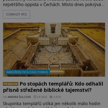
největšího oppida v Čechách. Místo dnes pokrývá
les, zbytky po kdysi monumentálním hradišti jsou
ZOBRAZIT VÍCE
ale v terénu patrné stále. Co dalšího tu po Keltech
zůstalo? Prozkoumejte to spolu s ENIGMOU! Na
vrch Hr
NÁBOŽENSTVÍ A OKULTISMUS
Po stopách templářů: Kdo odhalil
PREMIUM
přísně střežené biblické tajemství?
OD
ANDREA ŠULCOVÁ
2.8.2026
3.6TIS
Skupinka templářů utíká jen několik málo hodin