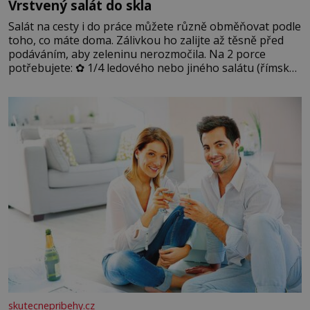
Vrstvený salát do skla
Salát na cesty i do práce můžete různě obměňovat podle
toho, co máte doma. Zálivkou ho zalijte až těsně před
podáváním, aby zeleninu nerozmočila. Na 2 porce
potřebujete: ✿ 1/4 ledového nebo jiného salátu (římský
salát, polníček…) ✿ 1 malá konzerva kukuřice ✿ ½
okurky ✿ 2 rajčata Zálivka: ✿ 4 lžíce olivového oleje ✿ 1
lžíci citronové šťávy ✿ ½ stroužku
skutecnepribehy.cz