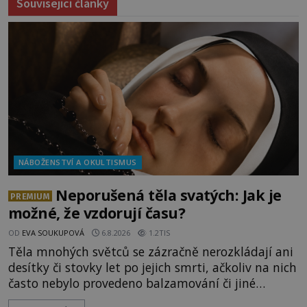
Související články
NÁBOŽENSTVÍ A OKULTISMUS
Neporušená těla svatých: Jak je
PREMIUM
možné, že vzdorují času?
OD
EVA SOUKUPOVÁ
6.8.2026
1.2TIS
Těla mnohých světců se zázračně nerozkládají ani
desítky či stovky let po jejich smrti, ačkoliv na nich
často nebylo provedeno balzamování či jiné
pokusy o konzervaci. Neporušené ostatky bývají