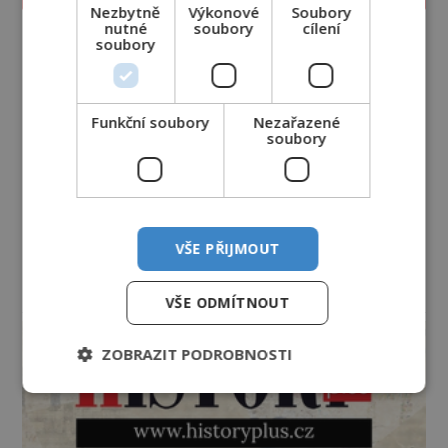
Nezbytně
Výkonové
Soubory
nutné
soubory
cílení
soubory
Funkční soubory
Nezařazené
soubory
VŠE PŘIJMOUT
VŠE ODMÍTNOUT
reklama
ZOBRAZIT PODROBNOSTI