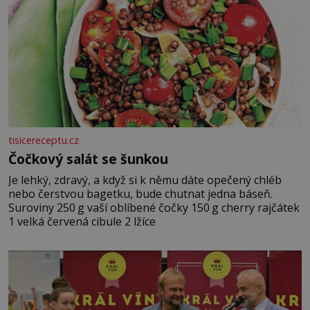
tisicereceptu.cz
Čočkový salát se šunkou
Je lehký, zdravý, a když si k němu dáte opečený chléb
nebo čerstvou bagetku, bude chutnat jedna báseň.
Suroviny 250 g vaší oblíbené čočky 150 g cherry rajčátek
1 velká červená cibule 2 lžíce