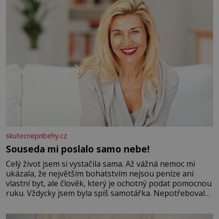
skutecnepribehy.cz
Souseda mi poslalo samo nebe!
Celý život jsem si vystačila sama. Až vážná nemoc mi
ukázala, že největším bohatstvím nejsou peníze ani
vlastní byt, ale člověk, který je ochotný podat pomocnou
ruku. Vždycky jsem byla spíš samotářka. Nepotřebovala
jsem kolem sebe partu kamarádek ani partnera. Stačily
mi knihy, práce a hlavně klid. Hned po studiích jsem