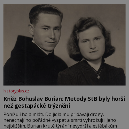
měkkost a bezpečí, proto by pokoj miminka měl působit
především klidně a útulně. Předškolní věk je
historyplus.cz
Kněz Bohuslav Burian: Metody StB byly horší
než gestapácké trýznění
Ponižují ho a mlátí. Do jídla mu přidávají drogy,
nenechají ho pořádně vyspat a smrtí vyhrožují i jeho
nejbližším. Burian kruté týrání nevydrží a estébákům