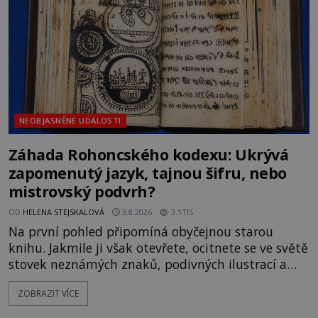
souhru okolností? Když antropolog Michail
Gerasimov (1907-1970) a
NEOBJASNĚNÉ UDÁLOSTI
Záhada Rohoncského kodexu: Ukrývá
zapomenutý jazyk, tajnou šifru, nebo
mistrovský podvrh?
OD
HELENA STEJSKALOVÁ
3.8.2026
3.1TIS
Na první pohled připomíná obyčejnou starou
knihu. Jakmile ji však otevřete, ocitnete se ve světě
stovek neznámých znaků, podivných ilustrací a
textu, který už téměř dvě století vzdoruje všem
ZOBRAZIT VÍCE
pokusům o rozluštění. Rohoncský kodex patří mezi
největší záhady evropských dějin a dodnes nikdo s