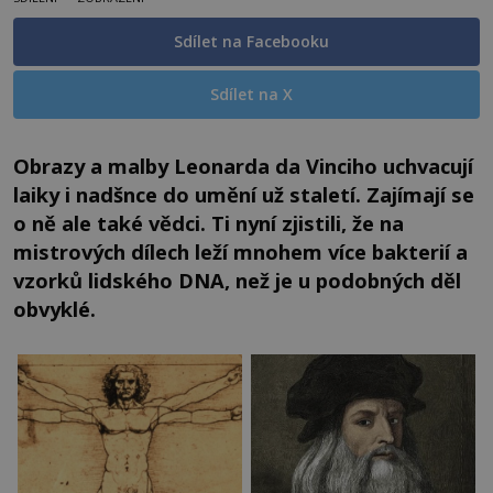
Sdílet na Facebooku
Sdílet na X
Obrazy a malby Leonarda da Vinciho uchvacují
laiky i nadšnce do umění už staletí. Zajímají se
o ně ale také vědci. Ti nyní zjistili, že na
mistrových dílech leží mnohem více bakterií a
vzorků lidského DNA, než je u podobných děl
obvyklé.