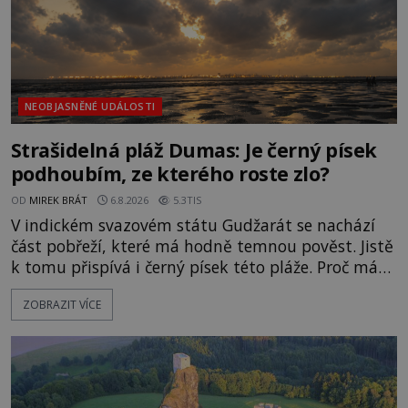
NEOBJASNĚNÉ UDÁLOSTI
Strašidelná pláž Dumas: Je černý písek
podhoubím, ze kterého roste zlo?
OD
MIREK BRÁT
6.8.2026
5.3TIS
V indickém svazovém státu Gudžarát se nachází
část pobřeží, které má hodně temnou pověst. Jistě
k tomu přispívá i černý písek této pláže. Proč má
pláž takové netypické zbarvení? Nakolik jsou
ZOBRAZIT VÍCE
pravdivé historky, že zde došlo k nevysvětlitelným
zmizením turistů? Ti, kteří se nebojí, nás mohou
následovat. Vstupujeme na pláž Dumas ve městě
Surat. Gu