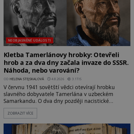
NEOBJASNĚNÉ UDÁLOSTI
Kletba Tamerlánovy hrobky: Otevřeli
hrob a za dva dny začala invaze do SSSR.
Náhoda, nebo varování?
OD
HELENA STEJSKALOVÁ
4.8.2026
3.1TIS
V červnu 1941 sovětští vědci otevírají hrobku
slavného dobyvatele Tamerlána v uzbeckém
Samarkandu. O dva dny později nacistické
Německo zahajuje operaci Barbarossa a napadá
ZOBRAZIT VÍCE
Sovětský svaz. Shoda dat je natolik zarážející, že se
rodí jedna z nejslavnějších „kleteb“ 20. století. Je
na legendě něco pravdy, nebo jde jen o fascinující