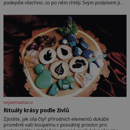
podepíše všechno, co po něm chtějí. Svým podpisem jim
potvrdí také to, že na něj během výslechů nikdo nevyvíjel
fyzický ani psychický nátlak. Syn brněnského řezníka
chce být knězem a
nejsemsama.cz
Rituály krásy podle živlů
Zjistěte, jak síla čtyř přírodních elementů dokáže
proměnit vaši koupelnu v posvátný prostor pro