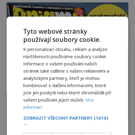
jistotou neví, kdo jej napsal, kdy vznikl ani co
vlastně vypráví. Rohoncský kodex se poprvé
objevuje v roce
Tyto webové stránky
používají soubory cookie.
K personalizaci obsahu, reklam a analýze
návštěvnosti používáme soubory cookie.
Informace o vašem používání našich
stránek také sdílíme s našimi reklamními a
analytickými partnery, kteří je mohou
kombinovat s dalšími informacemi, které
jste jim poskytli nebo které shromáždili při
vašem používání jejich služeb.
Více
informací
ZOBRAZIT VŠECHNY PARTNERY
(1616)
→
PROLISTOVAT ČASOPIS