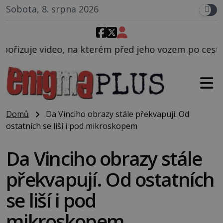
Sobota, 8. srpna 2026
rém před jeho vozem po cestě utíká zvláštní psovitá
Domů
Da Vinciho obrazy stále překvapují. Od
ostatních se liší i pod mikroskopem
Da Vinciho obrazy stále
překvapují. Od ostatních
se liší i pod
mikroskopem