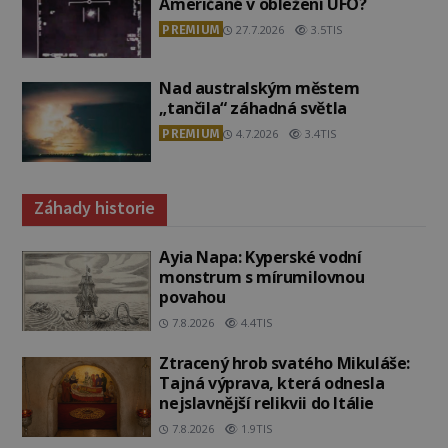
Američané v obležení UFO?
PREMIUM
27.7.2026
3.5TIS
Nad australským městem
„tančila“ záhadná světla
PREMIUM
4.7.2026
3.4TIS
Záhady historie
Ayia Napa: Kyperské vodní
monstrum s mírumilovnou
povahou
7.8.2026
4.4TIS
Ztracený hrob svatého Mikuláše:
Tajná výprava, která odnesla
nejslavnější relikvii do Itálie
7.8.2026
1.9TIS