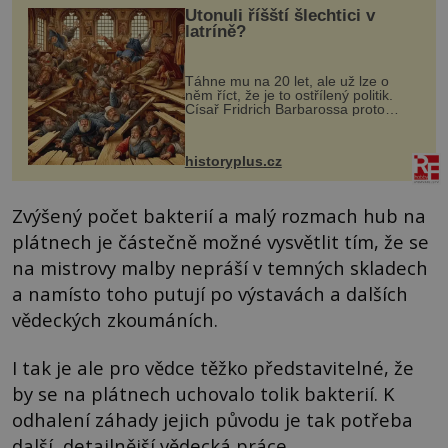
Utonuli říšští šlechtici v
latríně?
Táhne mu na 20 let, ale už lze o
něm říct, že je to ostřílený politik.
Císař Fridrich Barbarossa proto
posílá svého syna a dědice Jindřicha
VI. do Erfurtu, aby se stal
prostředníkem při řešení sporu m...
historyplus.cz
Zvýšený počet bakterií a malý rozmach hub na
plátnech je částečně možné vysvětlit tím, že se
na mistrovy malby nepráší v temných skladech
a namísto toho putují po výstavách a dalších
vědeckých zkoumáních.
I tak je ale pro vědce těžko představitelné, že
by se na plátnech uchovalo tolik bakterií. K
odhalení záhady jejich původu je tak potřeba
další, detailnější vědecká práce.