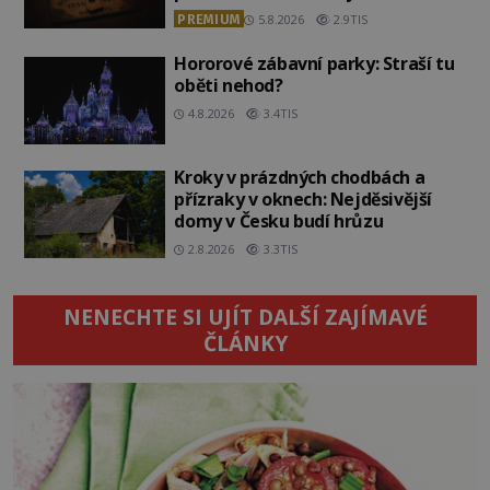
PREMIUM
5.8.2026
2.9TIS
Hororové zábavní parky: Straší tu
oběti nehod?
4.8.2026
3.4TIS
Kroky v prázdných chodbách a
přízraky v oknech: Nejděsivější
domy v Česku budí hrůzu
2.8.2026
3.3TIS
NENECHTE SI UJÍT DALŠÍ ZAJÍMAVÉ
ČLÁNKY