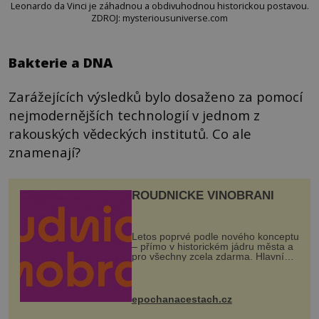
Leonardo da Vinci je záhadnou a obdivuhodnou historickou postavou.
ZDROJ: mysteriousuniverse.com
Bakterie a DNA
Zarážejících výsledků bylo dosaženo za pomocí
nejmodernějších technologií v jednom z
rakouských vědeckých institutů. Co ale
znamenají?
ROUDNICKÉ VINOBRANÍ
Letos poprvé podle nového konceptu
– přímo v historickém jádru města a
pro všechny zcela zdarma. Hlavní
program se odehraje na Karlově a
Husově náměstí. Návštěvníci se
mohou těšit na víno, burčák, pes...
epochanacestach.cz