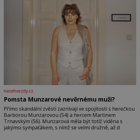
odešla z rodného města,
nasehvezdy.cz
Pomsta Munzarové nevěrnému muži?
Přímo skandální zvěsti zaznívají ve spojitosti s herečkou
Barborou Munzarovou (54) a hercem Martinem
Trnavským (56). Munzarová měla být totiž viděna s
jakýmsi sympaťákem, s nímž se velmi družně, až d