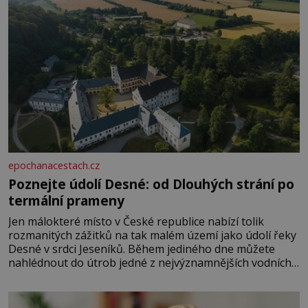
epochanacestach.cz
Poznejte údolí Desné: od Dlouhých strání po
termální prameny
Jen málokteré místo v České republice nabízí tolik
rozmanitých zážitků na tak malém území jako údolí řeky
Desné v srdci Jeseníků. Během jediného dne můžete
nahlédnout do útrob jedné z nejvýznamnějších vodních
elektráren v Evropě, vydat se na horské hřebeny, projet
se na koloběžce a den zakončit poznáváním památek ve
Velkých Losinách nebo v termálním