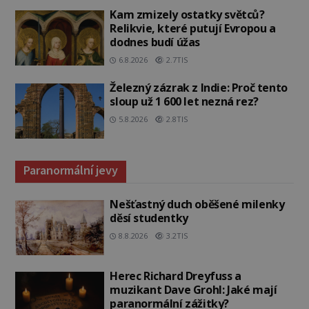
Kam zmizely ostatky světců?
Relikvie, které putují Evropou a
dodnes budí úžas
6.8.2026
2.7TIS
Železný zázrak z Indie: Proč tento
sloup už 1 600 let nezná rez?
5.8.2026
2.8TIS
Paranormální jevy
Nešťastný duch oběšené milenky
děsí studentky
8.8.2026
3.2TIS
Herec Richard Dreyfuss a
muzikant Dave Grohl: Jaké mají
paranormální zážitky?