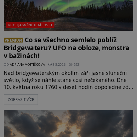
NEOBJASNĚNÉ UDÁLOSTI
Co se všechno semlelo poblíž
PREMIUM
Bridgewateru? UFO na obloze, monstra
v bažinách!
OD
ADRIANA VOJTÍŠKOVÁ
8.8.2026
293
Nad bridgewaterským okolím září jasné sluneční
světlo, když se náhle stane cosi nečekaného. Dne
10. května roku 1760 v deset hodin dopoledne zde
dojde k vůbec prvnímu historicky doloženému
ZOBRAZIT VÍCE
přeletu UFO. Podle záznamů vyzařuje takové
světlo, že vypadá jako „koule hořícího ohně“. Jde
jen o nějaký optický klam, nebo se zde skutečně
právě vznáší mimozemská loď