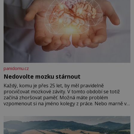
panidomu.cz
Nedovolte mozku stárnout
Každý, komu je přes 25 let, by měl pravidelně
procvičovat mozkové závity. V tomto období se totiž
začíná zhoršovat paměť. Možná máte problém
vzpomenout si na jméno kolegy z práce. Nebo marně v
paměti lovíte název knížky, kterou jste nedávno přečetli.
Je to opravdu tak, s věkem jako kdyby se paměť
rozhodla stávkovat. Cvičte