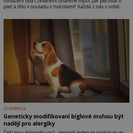
omlazení těla i zklidnění unavené mysli. Jak pečovat o
pleť a tělo v souladu s hvězdami? Každá z nás v sobě
nese otisk vesmíru, který se projevuje nejen v naší
povaze, ale i v potřebách naší pokožky. Ohnivá znamení
Ženy narozené ve znamení Berana, Lva a Střelce v sobě
nesou žár, odvahu a neutuchající elán. Vaše
21stoleti.cz
Geneticky modifikovaní bíglové mohou být
nadějí pro alergiky
Češi jsou milovníky psů, alespoň jeden se vyskytuje ve