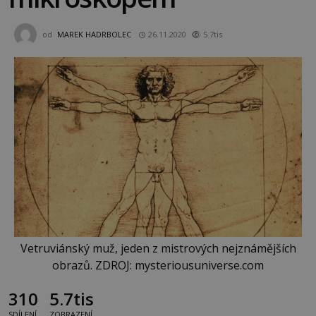
od
MAREK HADRBOLEC
26.11.2020
5.7tis
Vetruviánský muž, jeden z mistrových nejznámějších
obrazů. ZDROJ: mysteriousuniverse.com
310
5.7tis
SDÍLENÍ
ZOBRAZENÍ