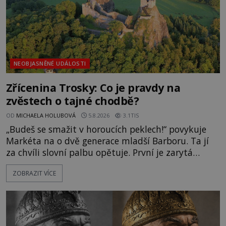
NEOBJASNĚNÉ UDÁLOSTI
Zřícenina Trosky: Co je pravdy na
zvěstech o tajné chodbě?
OD
MICHAELA HOLUBOVÁ
5.8.2026
3.1TIS
„Budeš se smažit v horoucích peklech!“ povykuje
Markéta na o dvě generace mladší Barboru. Ta jí
za chvíli slovní palbu opětuje. První je zarytá
katolička, druhá přesvědčená kališnice. A každá z
ZOBRAZIT VÍCE
nich se usídlí na jedné z věží slavného hradu
Trosky. Šlechtic Ota IV. z Bergova (1399–1452) patří
mezi vůdce protihusitského boje. Za manželku má
skutečně jistou