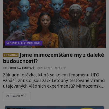
nad nálezem kroutí hlavou. Už na
VESMÍR A TECHNOLOGIE
Jsme mimozemšťané my z daleké
PREMIUM
budoucnosti?
OD
KAROLÍNA TRNKOVÁ
25.6.2026
3.7TIS
Základní otázka, která se kolem fenoménu UFO
vznáší, zní: Co jsou zač? Letouny testované v rámci
utajovaných vládních experimentů? Mimozemské
vesmírné lodě plnící na Zemi nám neznámý úkol?
ZOBRAZIT VÍCE
Skokani mezi dimenzemi, putující po mostech
skrze reality do paralelních světů? O všech těchto
možnostech již desítky let vzrušeně diskutují