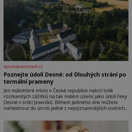
epochanacestach.cz
Poznejte údolí Desné: od Dlouhých strání po
termální prameny
Jen málokteré místo v České republice nabízí tolik
rozmanitých zážitků na tak malém území jako údolí řeky
Desné v srdci Jeseníků. Během jediného dne můžete
nahlédnout do útrob jedné z nejvýznamnějších vodních
elektráren v Evropě, vydat se na horské hřebeny, projet
se na koloběžce a den zakončit poznáváním památek ve
Velkých Losinách nebo v termálním