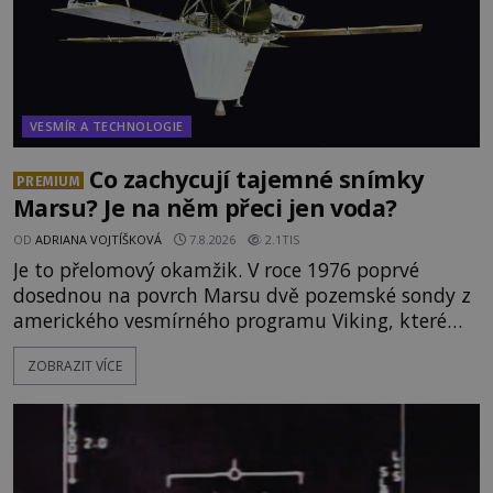
VESMÍR A TECHNOLOGIE
Co zachycují tajemné snímky
PREMIUM
Marsu? Je na něm přeci jen voda?
OD
ADRIANA VOJTÍŠKOVÁ
7.8.2026
2.1TIS
Je to přelomový okamžik. V roce 1976 poprvé
dosednou na povrch Marsu dvě pozemské sondy z
amerického vesmírného programu Viking, které
jsou schopny pořídit fotografie záhadami
ZOBRAZIT VÍCE
opředené rudé planety. Viking 1 zde zaznamená
něco naprosto nečekaného. V marsovské oblasti
zvané Cydonie totiž zachytí podivný útvar
připomínající lidskou tvář. NASA (Národní úřad