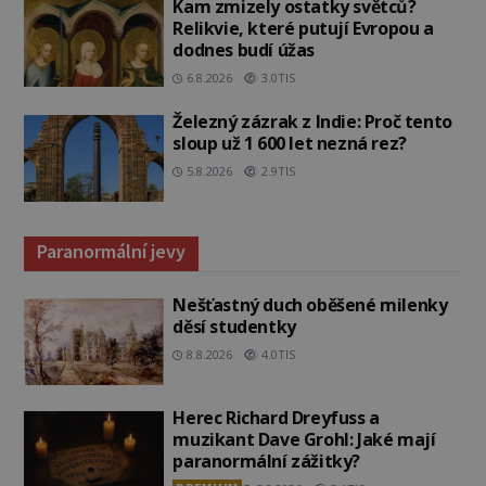
Kam zmizely ostatky světců?
Relikvie, které putují Evropou a
dodnes budí úžas
6.8.2026
3.0TIS
Železný zázrak z Indie: Proč tento
sloup už 1 600 let nezná rez?
5.8.2026
2.9TIS
Paranormální jevy
Nešťastný duch oběšené milenky
děsí studentky
8.8.2026
4.0TIS
Herec Richard Dreyfuss a
muzikant Dave Grohl: Jaké mají
paranormální zážitky?