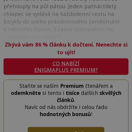
přehouply na půl pátou. Jeden patnáctiletý
chlapec se vydává na každodenní cestu na
bicyklu do svého prázdninového zaměstnání
v městečku Funen. Z ranní rozespalosti ho
najednou cosi vytrhne.
Zbývá vám 86
%
článku k dočtení. Nenechte si
to ujít!
CO NABÍZÍ
ENIGMAPLUS PREMIUM?
Staňte se naším
Premium
čtenářem a
odemkněte
si tento i
tisíce
dalších
skvělých
článků
.
Navíc od nás obdržíte i celou řadu
hodnotných bonusů
!