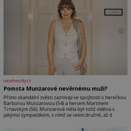
nasehvezdy.cz
Pomsta Munzarové nevěrnému muži?
Přímo skandální zvěsti zaznívají ve spojitosti s herečkou
Barborou Munzarovou (54) a hercem Martinem
Trnavským (56). Munzarová měla být totiž viděna s
jakýmsi sympaťákem, s nímž se velmi družně, až d