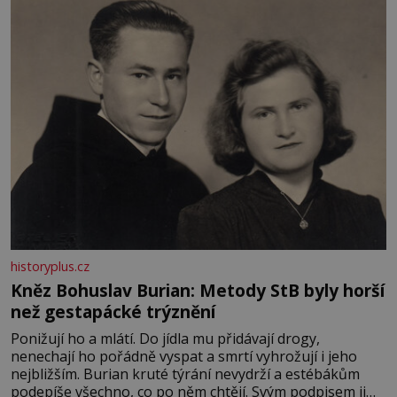
především klidně a útulně. Předškolní věk je
historyplus.cz
Kněz Bohuslav Burian: Metody StB byly horší
než gestapácké trýznění
Ponižují ho a mlátí. Do jídla mu přidávají drogy,
nenechají ho pořádně vyspat a smrtí vyhrožují i jeho
nejbližším. Burian kruté týrání nevydrží a estébákům
podepíše všechno, co po něm chtějí. Svým podpisem jim