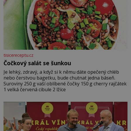
tisicereceptu.cz
Čočkový salát se šunkou
Je lehký, zdravý, a když si k němu dáte opečený chléb
nebo čerstvou bagetku, bude chutnat jedna báseň.
Suroviny 250 g vaší oblíbené čočky 150 g cherry rajčátek
1 velká červená cibule 2 lžíce