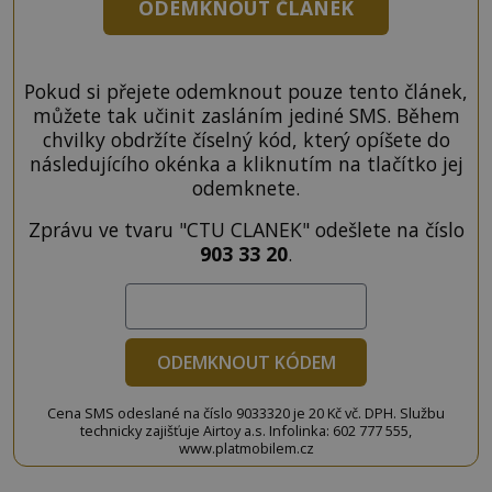
ODEMKNOUT ČLÁNEK
Pokud si přejete odemknout pouze tento článek,
můžete tak učinit zasláním jediné SMS. Během
chvilky obdržíte číselný kód, který opíšete do
následujícího okénka a kliknutím na tlačítko jej
odemknete.
Zprávu ve tvaru "CTU CLANEK" odešlete na číslo
903 33 20
.
ODEMKNOUT KÓDEM
Cena SMS odeslané na číslo 9033320 je 20 Kč vč. DPH. Službu
technicky zajišťuje Airtoy a.s. Infolinka: 602 777 555,
www.platmobilem.cz