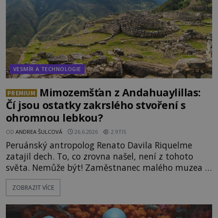
VESMÍR A TECHNOLOGIE
Mimozemšťan z Andahuaylillas:
PREMIUM
Čí jsou ostatky zakrslého stvoření s
ohromnou lebkou?
OD
ANDREA ŠULCOVÁ
26.6.2026
2.9TIS
Peruánský antropolog Renato Davila Riquelme
zatajil dech. To, co zrovna našel, není z tohoto
světa. Nemůže být! Zaměstnanec malého muzea v
peruánském městečku Andahuaylillas nedaleko
ZOBRAZIT VÍCE
legendárního Cuzca pomalu sestupuje z posvátné
hory Apu a přemýšlí, jak s touto zprávou naloží.
Právě nalezl ostatky dvou mimozemšťanů! Vědci