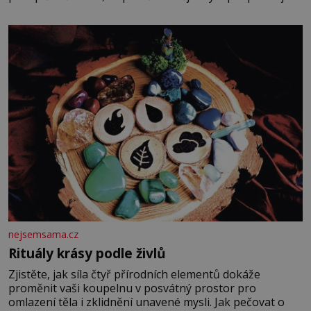
potvrdí také to, že na něj během výslechů nikdo nevyvíjel
fyzický ani psychický nátlak. Syn brněnského řezníka
chce být knězem a
nejsemsama.cz
Rituály krásy podle živlů
Zjistěte, jak síla čtyř přírodních elementů dokáže
proměnit vaši koupelnu v posvátný prostor pro
omlazení těla i zklidnění unavené mysli. Jak pečovat o