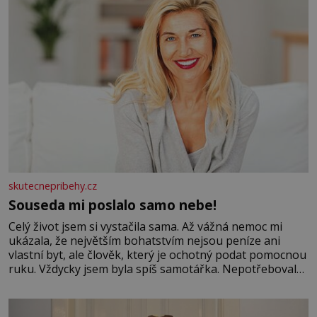
skutecnepribehy.cz
Souseda mi poslalo samo nebe!
Celý život jsem si vystačila sama. Až vážná nemoc mi
ukázala, že největším bohatstvím nejsou peníze ani
vlastní byt, ale člověk, který je ochotný podat pomocnou
ruku. Vždycky jsem byla spíš samotářka. Nepotřebovala
jsem kolem sebe partu kamarádek ani partnera. Stačily
mi knihy, práce a hlavně klid. Hned po studiích jsem
odešla z rodného města,