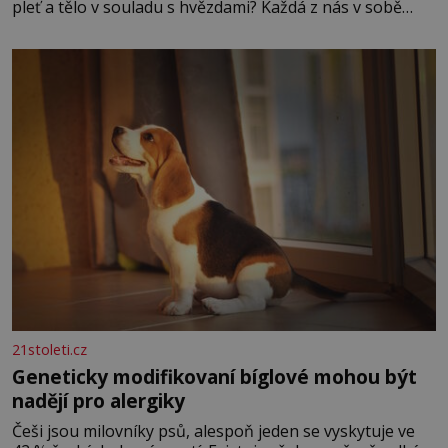
pleť a tělo v souladu s hvězdami? Každá z nás v sobě
nese otisk vesmíru, který se projevuje nejen v naší
povaze, ale i v potřebách naší pokožky. Ohnivá znamení
Ženy narozené ve znamení Berana, Lva a Střelce v sobě
nesou žár, odvahu a neutuchající elán. Vaše
21stoleti.cz
Geneticky modifikovaní bíglové mohou být
nadějí pro alergiky
Češi jsou milovníky psů, alespoň jeden se vyskytuje ve