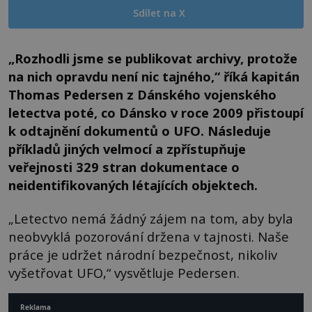
Sdílet na X
„Rozhodli jsme se publikovat archivy, protože
na nich opravdu není nic tajného,“ říká kapitán
Thomas Pedersen z Dánského vojenského
letectva poté, co Dánsko v roce 2009 přistoupí
k odtajnění dokumentů o UFO. Následuje
příkladů jiných velmocí a zpřístupňuje
veřejnosti 329 stran dokumentace o
neidentifikovaných létajících objektech.
„Letectvo nemá žádný zájem na tom, aby byla
neobvyklá pozorování držena v tajnosti. Naše
práce je udržet národní bezpečnost, nikoliv
vyšetřovat UFO,“ vysvětluje Pedersen.
Reklama