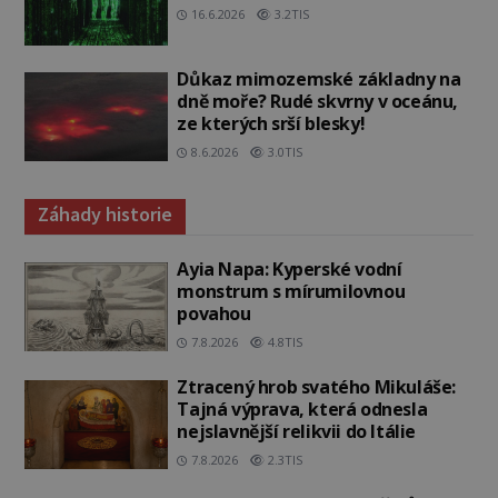
16.6.2026
3.2TIS
Důkaz mimozemské základny na
dně moře? Rudé skvrny v oceánu,
ze kterých srší blesky!
8.6.2026
3.0TIS
Záhady historie
Ayia Napa: Kyperské vodní
monstrum s mírumilovnou
povahou
7.8.2026
4.8TIS
Ztracený hrob svatého Mikuláše:
Tajná výprava, která odnesla
nejslavnější relikvii do Itálie
7.8.2026
2.3TIS