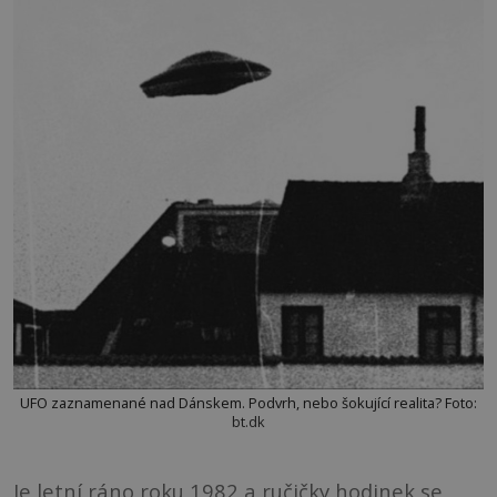
UFO zaznamenané nad Dánskem. Podvrh, nebo šokující realita? Foto:
bt.dk
Je letní ráno roku 1982 a ručičky hodinek se