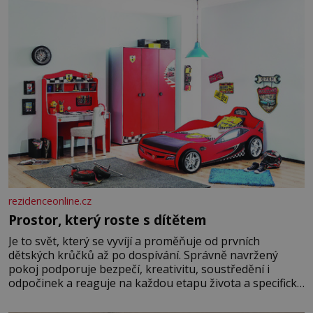
rezidenceonline.cz
Prostor, který roste s dítětem
Je to svět, který se vyvíjí a proměňuje od prvních
dětských krůčků až po dospívání. Správně navržený
pokoj podporuje bezpečí, kreativitu, soustředění i
odpočinek a reaguje na každou etapu života a specifické
potřeby dítěte. Pro nejmenší je klíčová jednoduchost,
měkkost a bezpečí, proto by pokoj miminka měl působit