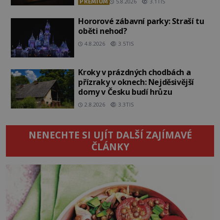
PREMIUM
5.8.2026
3.1TIS
Hororové zábavní parky: Straší tu
oběti nehod?
4.8.2026
3.5TIS
Kroky v prázdných chodbách a
přízraky v oknech: Nejděsivější
domy v Česku budí hrůzu
2.8.2026
3.3TIS
NENECHTE SI UJÍT DALŠÍ ZAJÍMAVÉ
ČLÁNKY