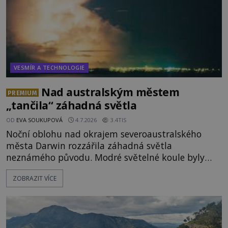
VESMÍR A TECHNOLOGIE
Nad australským městem
PREMIUM
„tančila“ záhadná světla
OD
EVA SOUKUPOVÁ
4.7.2026
3.4TIS
Noční oblohu nad okrajem severoaustralského
města Darwin rozzářila záhadná světla
neznámého původu. Modré světelné koule byly
viditelné nejméně dvacet minut, během nichž se
ZOBRAZIT VÍCE
opakovaně objevovaly a zase mizely. Svědek, který
úkaz zachytil na mobilní telefon, se domnívá, že
mohlo jít o návštěvu ze světa duchů. Záhadný
záznam okamžitě rozpoutal deb