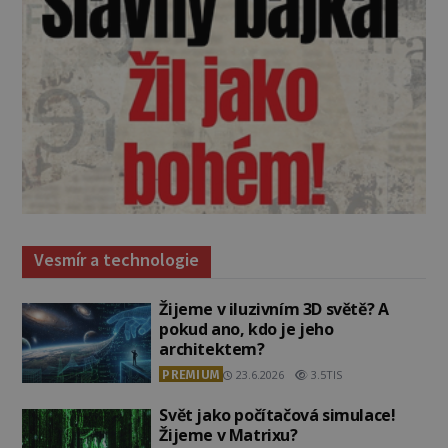
Vesmír a technologie
Žijeme v iluzivním 3D světě? A
pokud ano, kdo je jeho
architektem?
PREMIUM
23.6.2026
3.5TIS
Svět jako počítačová simulace!
Žijeme v Matrixu?