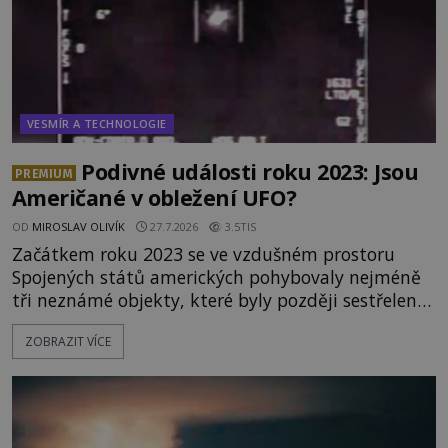
VESMÍR A TECHNOLOGIE
Podivné události roku 2023: Jsou
PREMIUM
Američané v obležení UFO?
OD
MIROSLAV OLIVÍK
27.7.2026
3.5TIS
Začátkem roku 2023 se ve vzdušném prostoru
Spojených států amerických pohybovaly nejméně
tři neznámé objekty, které byly později sestřeleny.
Do dnešních dnů nebyly trosky těchto létajících
ZOBRAZIT VÍCE
těles objeveny. Je možné, že šlo o nějaké nové
armádní výzkumné technologie? Nebo snad byly
mimozemského původu? Dne 4. února roku 2023
vydává