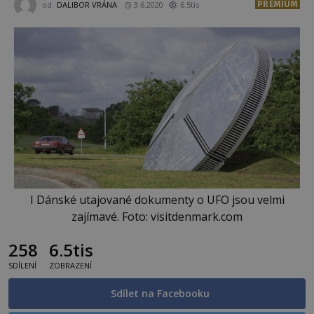
PREMIUM
od
DALIBOR VRÁNA
3.6.2020
6.5tis
I Dánské utajované dokumenty o UFO jsou velmi
zajímavé. Foto: visitdenmark.com
258
6.5tis
SDÍLENÍ
ZOBRAZENÍ
Sdílet na Facebooku