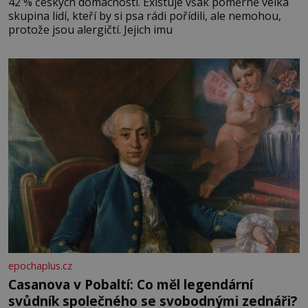
42 % českých domácností. Existuje však poměrně velká
skupina lidí, kteří by si psa rádi pořídili, ale nemohou,
protože jsou alergičtí. Jejich imu
epochaplus.cz
Casanova v Pobaltí: Co měl legendární
svůdník společného se svobodnými zednáři?