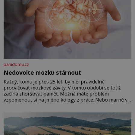
panidomu.cz
Nedovolte mozku stárnout
Každý, komu je přes 25 let, by měl pravidelně
procvičovat mozkové závity. V tomto období se totiž
začíná zhoršovat paměť. Možná máte problém
vzpomenout si na jméno kolegy z práce. Nebo marně v
paměti lovíte název knížky, kterou jste nedávno přečetli.
Je to opravdu tak, s věkem jako kdyby se paměť
rozhodla stávkovat. Cvičte