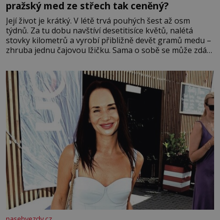
pražský med ze střech tak ceněný?
Její život je krátký. V létě trvá pouhých šest až osm
týdnů. Za tu dobu navštíví desetitisíce květů, nalétá
stovky kilometrů a vyrobí přibližně devět gramů medu –
zhruba jednu čajovou lžičku. Sama o sobě se může zdát
bezvýznamná. Teprve když se spojí s dalšími desítkami
tisíc příslušnic svého včelstva, vznikne jeden z
nejdokonalejších organismů
nasehvezdy.cz