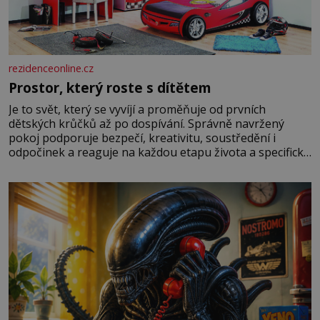
rezidenceonline.cz
Prostor, který roste s dítětem
Je to svět, který se vyvíjí a proměňuje od prvních
dětských krůčků až po dospívání. Správně navržený
pokoj podporuje bezpečí, kreativitu, soustředění i
odpočinek a reaguje na každou etapu života a specifické
potřeby dítěte. Pro nejmenší je klíčová jednoduchost,
měkkost a bezpečí, proto by pokoj miminka měl působit
především klidně a útulně. Předškolní věk je