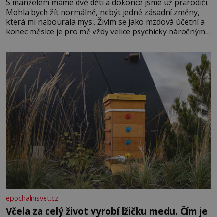
S manželem máme dvě děti a dokonce jsme už prarodiči.
Mohla bych žít normálně, nebýt jedné zásadní změny,
která mi nabourala mysl. Živím se jako mzdová účetní a
konec měsíce je pro mě vždy velice psychicky náročným
obdobím. Od té chvíle, co máme vnoučata, mi dcera čím
dál častěji volá o pomoc, co se hlídání týče. Dalo by se
epochalnisvet.cz
Včela za celý život vyrobí lžičku medu. Čím je