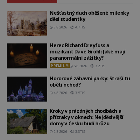
Nešťastný duch oběšené milenky
děsí studentky
8.8.2026
4.7TIS
Herec Richard Dreyfuss a
muzikant Dave Grohl: Jaké mají
paranormální zážitky?
PREMIUM
5.8.2026
3.2TIS
Hororové zábavní parky: Straší tu
oběti nehod?
4.8.2026
3.5TIS
Kroky v prázdných chodbách a
přízraky v oknech: Nejděsivější
domy v Česku budí hrůzu
2.8.2026
3.3TIS