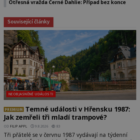
Otřesná vražda Černé Dahlie: Případ bez konce
Související články
NEOBJASNĚNÉ UDÁLOSTI
Temné události v Hřensku 1987:
PREMIUM
Jak zemřeli tři mladí trampové?
OD
FILIP APPL
9.8.2026
83
Tři přátelé se v červnu 1987 vydávají na týdenní