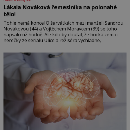
Lákala Nováková řemeslníka na polonahé
tělo!
Tohle nemá konce! O šarvátkách mezi manželi Sandrou
Novákovou (44) a Vojtěchem Moravcem (39) se toho
napsalo už hodně. Ale kdo by doufal, že horká zem u
herečky ze seriálu Ulice a režiséra vychladne,