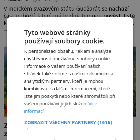
V indickém svazovém státu Gudžarát se nachází
část pobřeží, které má hodně temnou pověst. Jistě
k tomu přispívá i černý písek této pláže. Proč má
pláž takové netypické zbarvení? Nakolik jsou
Tyto webové stránky
ZOBRAZIT VÍCE
pravdivé historky, že zde došlo k nevysvětlitelným
používají soubory cookie.
zmizením turistů? Ti, kteří se nebojí, nás mohou
následovat. Vstupujeme na pláž Dumas ve městě
K personalizaci obsahu, reklam a analýze
Surat. Gu
návštěvnosti používáme soubory cookie.
Informace o vašem používání našich
stránek také sdílíme s našimi reklamními a
analytickými partnery, kteří je mohou
kombinovat s dalšími informacemi, které
jste jim poskytli nebo které shromáždili při
vašem používání jejich služeb.
Více
informací
NEOBJASNĚNÉ UDÁLOSTI
ZOBRAZIT VŠECHNY PARTNERY
(1616)
Zřícenina Trosky: Co je pravdy na
→
zvěstech o tajné chodbě?