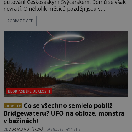
putování Českosaským Švýcarskem. Domů se však
nevrátí. O několik měsíců později jsou v
nepřístupných skalách u Hřenska nalezeny jejich
ZOBRAZIT VÍCE
kostry – a s nimi stopy, které se jen obtížně slučují
s nešťastnou náhodou. Zabil mladé trampy
přírodní živel, neznámý útočník, nebo někdo, koho
tehdejší režim nechtěl odhalit? [gallery
ids="171131,171132,1711
NEOBJASNĚNÉ UDÁLOSTI
Co se všechno semlelo poblíž
PREMIUM
Bridgewateru? UFO na obloze, monstra
v bažinách!
OD
ADRIANA VOJTÍŠKOVÁ
8.8.2026
1.8TIS