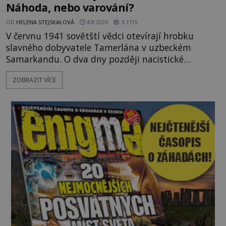
Náhoda, nebo varování?
OD
HELENA STEJSKALOVÁ
4.8.2026
3.1TIS
V červnu 1941 sovětští vědci otevírají hrobku
slavného dobyvatele Tamerlána v uzbeckém
Samarkandu. O dva dny později nacistické
Německo zahajuje operaci Barbarossa a napadá
ZOBRAZIT VÍCE
Sovětský svaz. Shoda dat je natolik zarážející, že se
rodí jedna z nejslavnějších „kleteb“ 20. století. Je
na legendě něco pravdy, nebo jde jen o fascinující
souhru okolností? Když antropolog Michail
Gerasimov (1907-1970) a