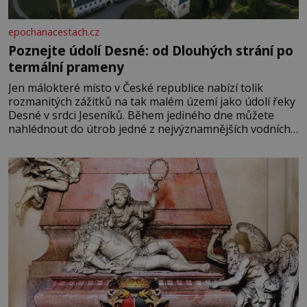
epochanacestach.cz
Poznejte údolí Desné: od Dlouhých strání po
termální prameny
Jen málokteré místo v České republice nabízí tolik
rozmanitých zážitků na tak malém území jako údolí řeky
Desné v srdci Jeseníků. Během jediného dne můžete
nahlédnout do útrob jedné z nejvýznamnějších vodních
elektráren v Evropě, vydat se na horské hřebeny, projet
se na koloběžce a den zakončit poznáváním památek ve
Velkých Losinách nebo v termálním