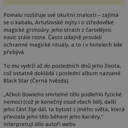
Pomalu rozšiřuje své okultní znalosti – zajímá
se o kabalu, Artušovské mýty i o středověké
magické grimoáry. Jeho strach z čarodějnic
navíc stále roste. Často údajně provádí
ochranné magické rituály, a to i v hotelech kde
přebývá.
To mu vydrží až do posledních dnů jeho života,
což ostatně dokládá i poslední album nazvané
Black Star (Černá hvězda).
„Ačkoli Bowieho smrtelné tělo podlehlo fyzické
nemoci (což je konečný osud všech lidí), další
jeho část žije dál, ta bytost z jiného světa, která
převzala jeho tělo během jeho kariéry,“
interpretují dílo autoři webu