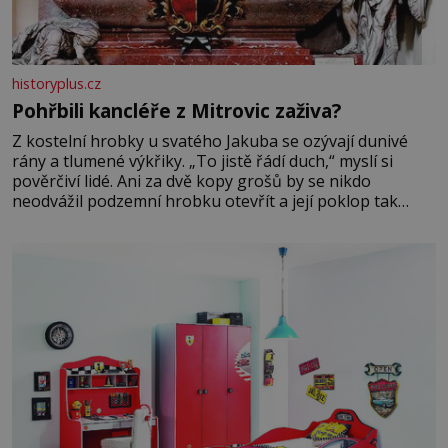
historyplus.cz
Pohřbili kancléře z Mitrovic zaživa?
Z kostelní hrobky u svatého Jakuba se ozývají dunivé
rány a tlumené výkřiky. „To jistě řádí duch,“ myslí si
pověrčiví lidé. Ani za dvě kopy grošů by se nikdo
neodvážil podzemní hrobku otevřít a její poklop tak
raději jen skrápí svěcenou vodou. Za několik dní divné
burácení skutečně ustane. Když o mnoho let později
hrobku