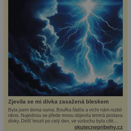
Zjevila se mi dívka zasažená bleskem
Byla jsem doma sama. Bouřka řádila a vichr nám rozbil
okno. Najednou se přede mnou objevila temná postava
dívky. Déšť hrozil po celý den, ve vzduchu byla cítit
bouřka. Do topolů před domem se opřel ví...
skutecnepribehy.cz