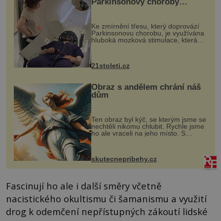
Parkinsonovy choroby
pomocí ultrazvukové
„helmy“
Ke zmírnění třesu, který doprovází
Parkinsonovu chorobu, je využívána
hluboká mozková stimulace, která
však vyžaduje vysoce invazivní
zákrok. Ultrazvuk zase není vhodný
k dostatečně přesnému zacílení ...
21stoleti.cz
Obraz s andělem chrání náš
dům
Ten obraz byl kýč, se kterým jsme se
nechtěli nikomu chlubit. Rychle jsme
ho ale vraceli na jeho místo. S
manželem Vaškem jsme si pořídili
chaloupku, takový domek na severu
Čech, kde jsme si naplánova...
skutecnepribehy.cz
Fascinují ho ale i další směry včetně
nacistického okultismu či šamanismu a využití
drog k odemčení nepřístupných zákoutí lidské