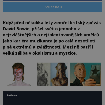
Sdílet na X
Když před několika lety zemřel britský zpěvák
David Bowie, přišel svět o jednoho z
nejzvláštnějších a nejtalentovanějších umělců.
Jeho kariéra muzikanta je po celá desetiletí
plná extrémů a zvláštností. Mezi ně patří i
velká záliba v okultismu a mystice.
Reklama