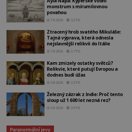
Ayia Napa: Kyperské vodní
monstrum s mírumilovnou
povahou
7.8.2026
5.2TIS
Ztracený hrob svatého Mikuláše:
Tajná výprava, která odnesla
nejslavnější relikvii do Itálie
7.8.2026
2.7TIS
Kam zmizely ostatky světců?
Relikvie, které putují Evropou a
dodnes budí úžas
6.8.2026
3.2TIS
Železný zázrak z Indie: Proč tento
sloup už 1 600 let nezná rez?
5.8.2026
3.0TIS
Paranormální jevy