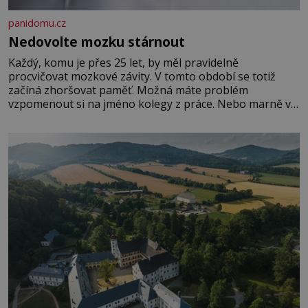
panidomu.cz
Nedovolte mozku stárnout
Každý, komu je přes 25 let, by měl pravidelně
procvičovat mozkové závity. V tomto období se totiž
začíná zhoršovat paměť. Možná máte problém
vzpomenout si na jméno kolegy z práce. Nebo marně v
paměti lovíte název knížky, kterou jste nedávno přečetli.
Je to opravdu tak, s věkem jako kdyby se paměť
rozhodla stávkovat. Cvičte