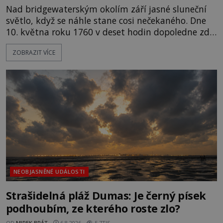
Nad bridgewaterským okolím září jasné sluneční
světlo, když se náhle stane cosi nečekaného. Dne
10. května roku 1760 v deset hodin dopoledne zde
dojde k vůbec prvnímu historicky doloženému
ZOBRAZIT VÍCE
přeletu UFO. Podle záznamů vyzařuje takové
světlo, že vypadá jako „koule hořícího ohně“. Jde
jen o nějaký optický klam, nebo se zde skutečně
právě vznáší mimozemská loď
NEOBJASNĚNÉ UDÁLOSTI
Strašidelná pláž Dumas: Je černý písek
podhoubím, ze kterého roste zlo?
OD
MIREK BRÁT
6.8.2026
5.7TIS