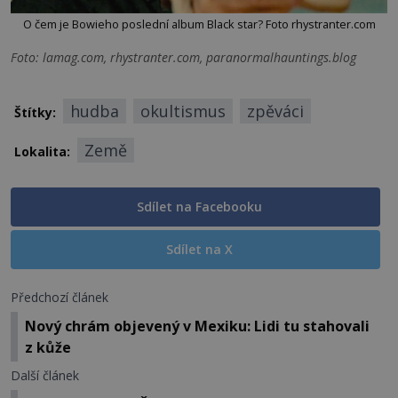
O čem je Bowieho poslední album Black star? Foto rhystranter.com
Foto: lamag.com, rhystranter.com, paranormalhauntings.blog
hudba
okultismus
zpěváci
Štítky:
Země
Lokalita:
Sdílet na Facebooku
Sdílet na X
Předchozí článek
Nový chrám objevený v Mexiku: Lidi tu stahovali
z kůže
Další článek