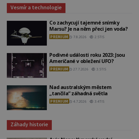
Vesmír a technologie
Co zachycují tajemné snímky
Marsu? Je na něm přeci jen voda?
PREMIUM
7.8.2026
2.5TIS
Podivné události roku 2023: Jsou
Američané v obležení UFO?
PREMIUM
27.7.2026
3.5TIS
Nad australským městem
„tančila“ záhadná světla
PREMIUM
4.7.2026
3.4TIS
Záhady historie