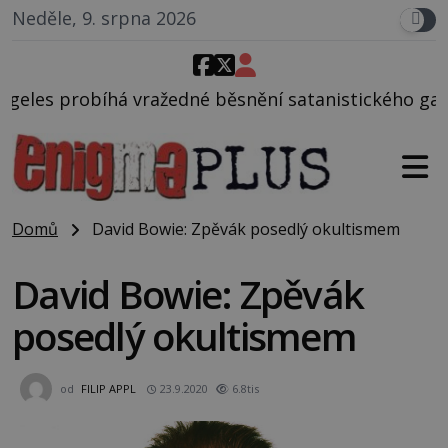
Neděle, 9. srpna 2026
dné běsnění satanistického gangu vedeného Charles
Domů
David Bowie: Zpěvák posedlý okultismem
David Bowie: Zpěvák
posedlý okultismem
od
FILIP APPL
23.9.2020
6.8tis