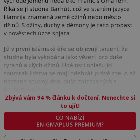
východě Jemenu nedaleko hranic s Ománem.
Říká se jí studna Barhút, což ve starém jazyce
Hamríja znamená země džinů nebo město
džinů. S džiny, duchy a démony je tato propast
v pověstech úzce spjata.
Již v první islámské éře se objevují tvrzení, že
studna byla vykopána jako vězení pro duše
tyranů a zlých džinů. Události ohlašující
soumrak lidstva se mají odehrát právě zde. A až
nastane soudný den, duše zatracených z
Barhútu uniknou.
Zbývá vám 94
%
článku k dočtení. Nenechte si
to ujít!
CO NABÍZÍ
ENIGMAPLUS PREMIUM?