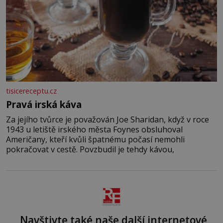
tisicereceptu.cz
Pravá irská káva
Za jejího tvůrce je považován Joe Sharidan, když v roce
1943 u letiště irského města Foynes obsluhoval
Američany, kteří kvůli špatnému počasí nemohli
pokračovat v cestě. Povzbudil je tehdy kávou,
Navštivte také naše další internetové