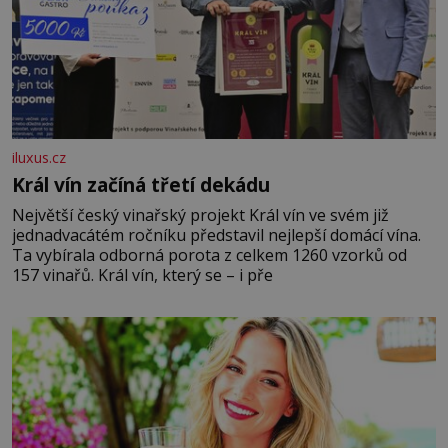
iluxus.cz
Král vín začíná třetí dekádu
Největší český vinařský projekt Král vín ve svém již
jednadvacátém ročníku představil nejlepší domácí vína.
Ta vybírala odborná porota z celkem 1260 vzorků od
157 vinařů. Král vín, který se – i pře