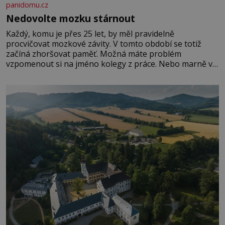
panidomu.cz
Nedovolte mozku stárnout
Každý, komu je přes 25 let, by měl pravidelně
procvičovat mozkové závity. V tomto období se totiž
začíná zhoršovat paměť. Možná máte problém
vzpomenout si na jméno kolegy z práce. Nebo marně v
paměti lovíte název knížky, kterou jste nedávno přečetli.
Je to opravdu tak, s věkem jako kdyby se paměť
rozhodla stávkovat. Cvičte