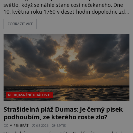
světlo, když se náhle stane cosi nečekaného. Dne
10. května roku 1760 v deset hodin dopoledne zde
dojde k vůbec prvnímu historicky doloženému
ZOBRAZIT VÍCE
přeletu UFO. Podle záznamů vyzařuje takové
světlo, že vypadá jako „koule hořícího ohně“. Jde
jen o nějaký optický klam, nebo se zde skutečně
právě vznáší mimozemská loď
NEOBJASNĚNÉ UDÁLOSTI
Strašidelná pláž Dumas: Je černý písek
podhoubím, ze kterého roste zlo?
OD
MIREK BRÁT
6.8.2026
5.9TIS