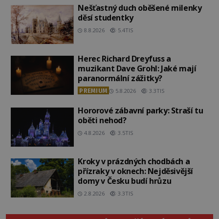
Nešťastný duch oběšené milenky
děsí studentky
8.8.2026
5.4TIS
Herec Richard Dreyfuss a
muzikant Dave Grohl: Jaké mají
paranormální zážitky?
PREMIUM
5.8.2026
3.3TIS
Hororové zábavní parky: Straší tu
oběti nehod?
4.8.2026
3.5TIS
Kroky v prázdných chodbách a
přízraky v oknech: Nejděsivější
domy v Česku budí hrůzu
2.8.2026
3.3TIS