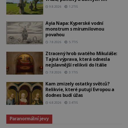
9.8.2026
1.2TIS
Ayia Napa: Kyperské vodní
monstrum s mírumilovnou
povahou
7.8.2026
5.7TIS
Ztracený hrob svatého Mikuláše:
Tajná výprava, která odnesla
nejslavnější relikvii do Itálie
7.8.2026
3.1TIS
Kam zmizely ostatky světců?
Relikvie, které putují Evropou a
dodnes budí úžas
6.8.2026
3.4TIS
Paranormální jevy