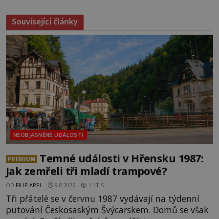
Související články
NEOBJASNĚNÉ UDÁLOSTI
Temné události v Hřensku 1987:
PREMIUM
Jak zemřeli tři mladí trampové?
OD
FILIP APPL
9.8.2026
1.4TIS
Tři přátelé se v červnu 1987 vydávají na týdenní
putování Českosaským Švýcarskem. Domů se však