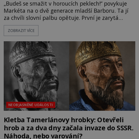
„Budeš se smažit v horoucích peklech!“ povykuje
Markéta na o dvě generace mladší Barboru. Ta jí
za chvíli slovní palbu opětuje. První je zarytá
katolička, druhá přesvědčená kališnice. A každá z
ZOBRAZIT VÍCE
nich se usídlí na jedné z věží slavného hradu
Trosky. Šlechtic Ota IV. z Bergova (1399–1452) patří
mezi vůdce protihusitského boje. Za manželku má
skutečně jistou
NEOBJASNĚNÉ UDÁLOSTI
Kletba Tamerlánovy hrobky: Otevřeli
hrob a za dva dny začala invaze do SSSR.
Náhoda, nebo varování?