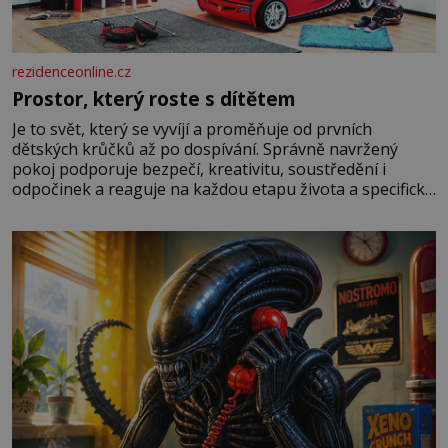
rezidenceonline.cz
Prostor, který roste s dítětem
Je to svět, který se vyvíjí a proměňuje od prvních
dětských krůčků až po dospívání. Správně navržený
pokoj podporuje bezpečí, kreativitu, soustředění i
odpočinek a reaguje na každou etapu života a specifické
potřeby dítěte. Pro nejmenší je klíčová jednoduchost,
měkkost a bezpečí, proto by pokoj miminka měl působit
především klidně a útulně. Předškolní věk je