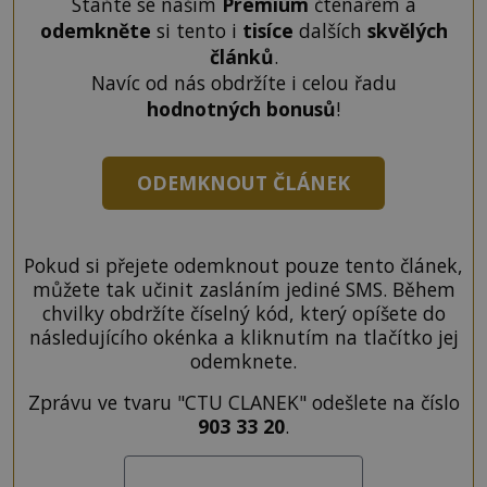
Staňte se naším
Premium
čtenářem a
odemkněte
si tento i
tisíce
dalších
skvělých
článků
.
Navíc od nás obdržíte i celou řadu
hodnotných bonusů
!
ODEMKNOUT ČLÁNEK
Pokud si přejete odemknout pouze tento článek,
můžete tak učinit zasláním jediné SMS. Během
chvilky obdržíte číselný kód, který opíšete do
následujícího okénka a kliknutím na tlačítko jej
odemknete.
Zprávu ve tvaru "CTU CLANEK" odešlete na číslo
903 33 20
.