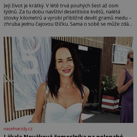
Její život je krátký. V létě trvá pouhých šest až osm
týdnů. Za tu dobu navštíví desetitisíce květů, nalétá
stovky kilometrů a vyrobí přibližně devět gramů medu –
zhruba jednu čajovou lžičku. Sama o sobě se může zdát
bezvýznamná. Teprve když se spojí s dalšími desítkami
tisíc příslušnic svého včelstva, vznikne jeden z
nejdokonalejších organismů
nasehvezdy.cz
Lákala Nováková řemeslníka na polonahé