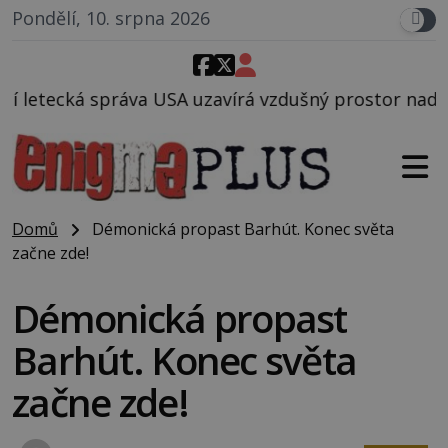
Pondělí, 10. srpna 2026
zavírá vzdušný prostor nad Oblastí 51, mohlo to sou
Domů
Démonická propast Barhút. Konec světa
začne zde!
Démonická propast
Barhút. Konec světa
začne zde!