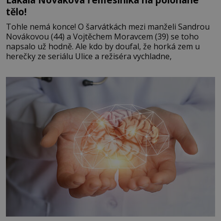
tělo!
Tohle nemá konce! O šarvátkách mezi manželi Sandrou
Novákovou (44) a Vojtěchem Moravcem (39) se toho
napsalo už hodně. Ale kdo by doufal, že horká zem u
herečky ze seriálu Ulice a režiséra vychladne,