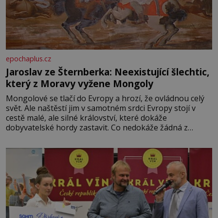
epochaplus.cz
Jaroslav ze Šternberka: Neexistující šlechtic,
který z Moravy vyžene Mongoly
Mongolové se tlačí do Evropy a hrozí, že ovládnou celý
svět. Ale naštěstí jim v samotném srdci Evropy stojí v
cestě malé, ale silné království, které dokáže
dobyvatelské hordy zastavit. Co nedokáže žádná z
asijských říší, co nedokážou Němci – to dokáže český
král. Nebo že by ne? Mongolové od roku 1223 postupují
podél Kaspického a Azovského moře,