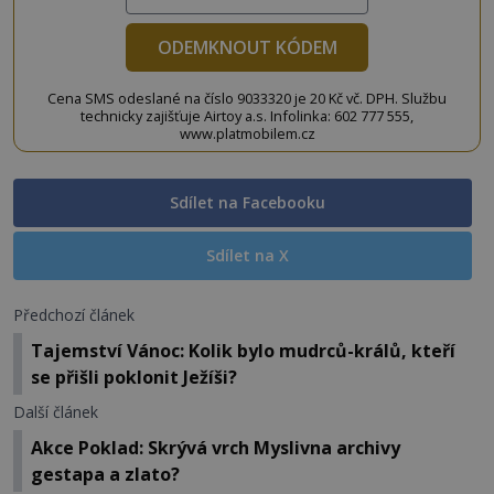
ODEMKNOUT KÓDEM
Cena SMS odeslané na číslo 9033320 je 20 Kč vč. DPH. Službu
technicky zajišťuje Airtoy a.s. Infolinka: 602 777 555,
www.platmobilem.cz
Sdílet na Facebooku
Sdílet na X
Předchozí článek
Tajemství Vánoc: Kolik bylo mudrců-králů, kteří
se přišli poklonit Ježíši?
Další článek
Akce Poklad: Skrývá vrch Myslivna archivy
gestapa a zlato?