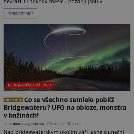
nevrátí. O několik měsíců později jsou v
nepřístupných skalách u Hřenska nalezeny jejich
ZOBRAZIT VÍCE
kostry – a s nimi stopy, které se jen obtížně slučují
s nešťastnou náhodou. Zabil mladé trampy
přírodní živel, neznámý útočník, nebo někdo, koho
tehdejší režim nechtěl odhalit? [gallery
ids="171131,171132,1711
NEOBJASNĚNÉ UDÁLOSTI
Co se všechno semlelo poblíž
PREMIUM
Bridgewateru? UFO na obloze, monstra
v bažinách!
OD
ADRIANA VOJTÍŠKOVÁ
8.8.2026
2.5TIS
Nad bridgewaterským okolím září jasné sluneční