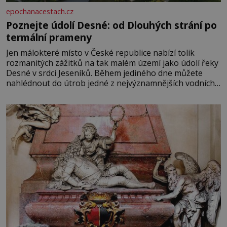
epochanacestach.cz
Poznejte údolí Desné: od Dlouhých strání po
termální prameny
Jen málokteré místo v České republice nabízí tolik
rozmanitých zážitků na tak malém území jako údolí řeky
Desné v srdci Jeseníků. Během jediného dne můžete
nahlédnout do útrob jedné z nejvýznamnějších vodních
elektráren v Evropě, vydat se na horské hřebeny, projet
se na koloběžce a den zakončit poznáváním památek ve
Velkých Losinách nebo v termálním