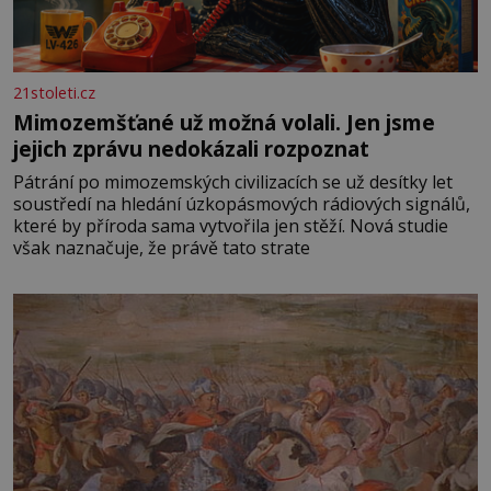
21stoleti.cz
Mimozemšťané už možná volali. Jen jsme
jejich zprávu nedokázali rozpoznat
Pátrání po mimozemských civilizacích se už desítky let
soustředí na hledání úzkopásmových rádiových signálů,
které by příroda sama vytvořila jen stěží. Nová studie
však naznačuje, že právě tato strate