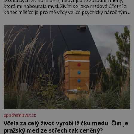
Mohla bych žít normálně, nebýt jedné zásadní změny,
která mi nabourala mysl. Živím se jako mzdová účetní a
konec měsíce je pro mě vždy velice psychicky náročným
obdobím. Od té chvíle, co máme vnoučata, mi dcera čím
dál častěji volá o pomoc, co se hlídání týče. Dalo by se
epochalnisvet.cz
Včela za celý život vyrobí lžičku medu. Čím je
pražský med ze střech tak ceněný?