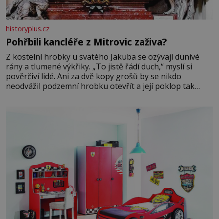
historyplus.cz
Pohřbili kancléře z Mitrovic zaživa?
Z kostelní hrobky u svatého Jakuba se ozývají dunivé
rány a tlumené výkřiky. „To jistě řádí duch,“ myslí si
pověrčiví lidé. Ani za dvě kopy grošů by se nikdo
neodvážil podzemní hrobku otevřít a její poklop tak
raději jen skrápí svěcenou vodou. Za několik dní divné
burácení skutečně ustane. Když o mnoho let později
hrobku