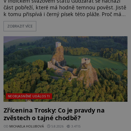
V indickém svazovém státu Gudžarát se nachází
část pobřeží, které má hodně temnou pověst. Jistě
k tomu přispívá i černý písek této pláže. Proč má
pláž takové netypické zbarvení? Nakolik jsou
ZOBRAZIT VÍCE
pravdivé historky, že zde došlo k nevysvětlitelným
zmizením turistů? Ti, kteří se nebojí, nás mohou
následovat. Vstupujeme na pláž Dumas ve městě
Surat. Gu
NEOBJASNĚNÉ UDÁLOSTI
Zřícenina Trosky: Co je pravdy na
zvěstech o tajné chodbě?
OD
MICHAELA HOLUBOVÁ
5.8.2026
3.4TIS