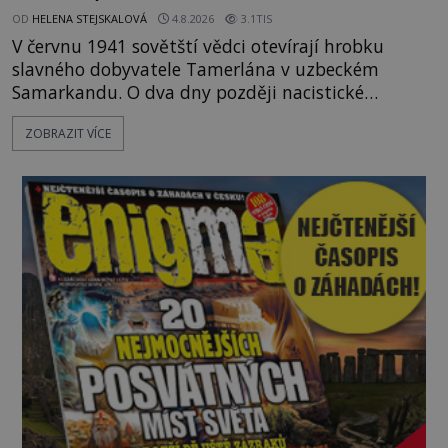
OD
HELENA STEJSKALOVÁ
4.8.2026
3.1TIS
V červnu 1941 sovětští vědci otevírají hrobku
slavného dobyvatele Tamerlána v uzbeckém
Samarkandu. O dva dny později nacistické
Německo zahajuje operaci Barbarossa a napadá
ZOBRAZIT VÍCE
Sovětský svaz. Shoda dat je natolik zarážející, že se
rodí jedna z nejslavnějších „kleteb“ 20. století. Je
na legendě něco pravdy, nebo jde jen o fascinující
souhru okolností? Když antropolog Michail
Gerasimov (1907-1970) a