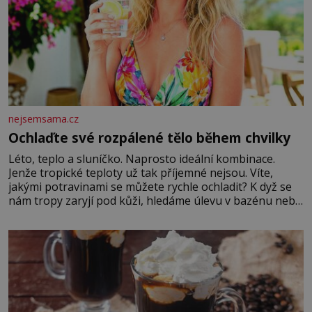
nejsemsama.cz
Ochlaďte své rozpálené tělo během chvilky
Léto, teplo a sluníčko. Naprosto ideální kombinace.
Jenže tropické teploty už tak příjemné nejsou. Víte,
jakými potravinami se můžete rychle ochladit? K dyž se
nám tropy zaryjí pod kůži, hledáme úlevu v bazénu nebo
pomocí klimatizace. Jenže ne vždycky můžeme být v jejich
blízkosti. Nemusíte však zoufat. Pokud budete mít
promyšlený jídelníček, žadné pařáky si na vás