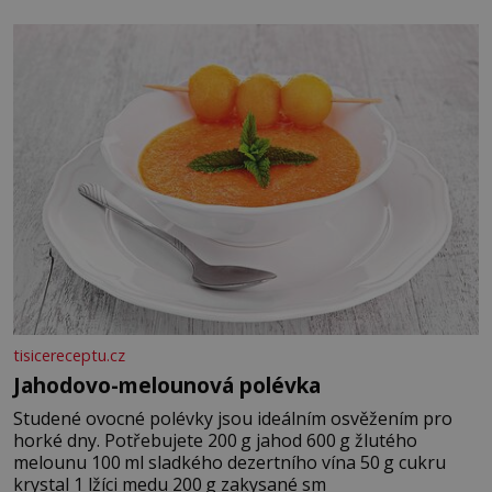
tisicereceptu.cz
Jahodovo-melounová polévka
Studené ovocné polévky jsou ideálním osvěžením pro
horké dny. Potřebujete 200 g jahod 600 g žlutého
melounu 100 ml sladkého dezertního vína 50 g cukru
krystal 1 lžíci medu 200 g zakysané sm