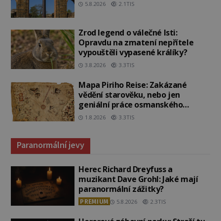
5.8.2026
2.1TIS
Zrod legend o válečné lsti:
Opravdu na zmatení nepřítele
vypouštěli vypasené králíky?
3.8.2026
3.3TIS
Mapa Piriho Reise: Zakázané
vědění starověku, nebo jen
geniální práce osmanského
admirála?
1.8.2026
3.3TIS
Paranormální jevy
Herec Richard Dreyfuss a
muzikant Dave Grohl: Jaké mají
paranormální zážitky?
PREMIUM
5.8.2026
2.3TIS