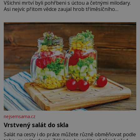
Všichni mrtví byli pohřbeni s úctou a četnými milodary.
Asi nejvíc přitom vědce zaujal hrob tříměsíčního
chlapečka s modrou filcovou čapkou, z níž se draly
blonďaté vlásky. Fakt, že jsou těla dávných lidí nesmírně
dobře zachovalá, přičítají odborníci zdejším klimatickým
podmínkám. Sucho, prosolené písky a extrémně
nejsemsama.cz
Vrstvený salát do skla
Salát na cesty i do práce můžete různě obměňovat podle