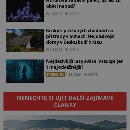
Hororové zábavní parky: Straší tu
oběti nehod?
4.8.2026
3.0TIS
Kroky v prázdných chodbách a
přízraky v oknech: Nejděsivější
domy v Česku budí hrůzu
2.8.2026
3.3TIS
Nejděsivější lesy světa: Vstoupí jen
ti nejodvážnější!
PREMIUM
1.8.2026
3.5TIS
NENECHTE SI UJÍT DALŠÍ ZAJÍMAVÉ
ČLÁNKY