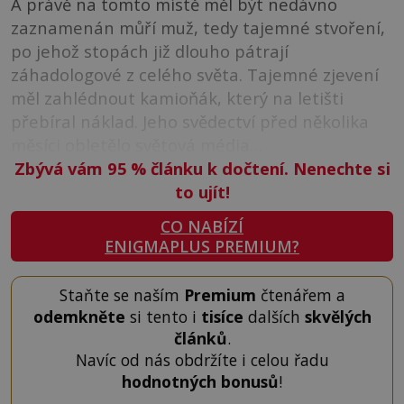
A právě na tomto místě měl být nedávno
zaznamenán můří muž, tedy tajemné stvoření,
po jehož stopách již dlouho pátrají
záhadologové z celého světa. Tajemné zjevení
měl zahlédnout kamioňák, který na letišti
přebíral náklad. Jeho svědectví před několika
měsíci obletělo světová média…
Zbývá vám 95
%
článku k dočtení. Nenechte si
to ujít!
CO NABÍZÍ
ENIGMAPLUS PREMIUM?
Staňte se naším
Premium
čtenářem a
odemkněte
si tento i
tisíce
dalších
skvělých
článků
.
Navíc od nás obdržíte i celou řadu
hodnotných bonusů
!