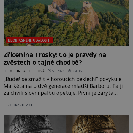
NEOBJASNĚNÉ UDÁLOSTI
Zřícenina Trosky: Co je pravdy na
zvěstech o tajné chodbě?
OD
MICHAELA HOLUBOVÁ
5.8.2026
2.4TIS
„Budeš se smažit v horoucích peklech!“ povykuje
Markéta na o dvě generace mladší Barboru. Ta jí
za chvíli slovní palbu opětuje. První je zarytá
katolička, druhá přesvědčená kališnice. A každá z
ZOBRAZIT VÍCE
nich se usídlí na jedné z věží slavného hradu
Trosky. Šlechtic Ota IV. z Bergova (1399–1452) patří
mezi vůdce protihusitského boje. Za manželku má
skutečně jistou