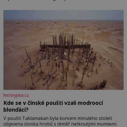
historyplus.cz
Kde se v čínské poušti vzali modroocí
blonďáci?
V poušti Taklamakan byla koncem minulého století
objevena stovka hrobů s téměř netknutými mumiemi.