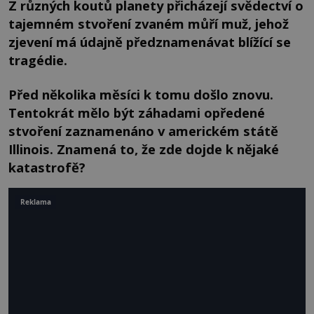
Z různých koutů planety přicházejí svědectví o
tajemném stvoření zvaném můří muž, jehož
zjevení má údajně předznamenávat blížící se
tragédie.
Před několika měsíci k tomu došlo znovu.
Tentokrát mělo být záhadami opředené
stvoření zaznamenáno v americkém státě
Illinois. Znamená to, že zde dojde k nějaké
katastrofě?
Reklama