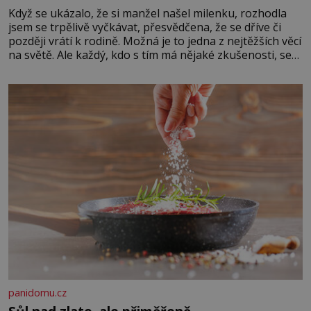
Když se ukázalo, že si manžel našel milenku, rozhodla
jsem se trpělivě vyčkávat, přesvědčena, že se dříve či
později vrátí k rodině. Možná je to jedna z nejtěžších věcí
na světě. Ale každý, kdo s tím má nějaké zkušenosti, se
zapřísahá, že pokud odpustíte, znatelně se vám uleví.
Když se ke mně doneslo, že si manžel pořídil milenku,
panidomu.cz