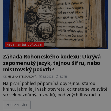
souhru okolností? Když antropolog Michail
Gerasimov (1907-1970) a
NEOBJASNĚNÉ UDÁLOSTI
Záhada Rohoncského kodexu: Ukrývá
zapomenutý jazyk, tajnou šifru, nebo
mistrovský podvrh?
OD
HELENA STEJSKALOVÁ
3.8.2026
3.0TIS
Na první pohled připomíná obyčejnou starou
knihu. Jakmile ji však otevřete, ocitnete se ve světě
stovek neznámých znaků, podivných ilustrací a
textu, který už téměř dvě století vzdoruje všem
ZOBRAZIT VÍCE
pokusům o rozluštění. Rohoncský kodex patří mezi