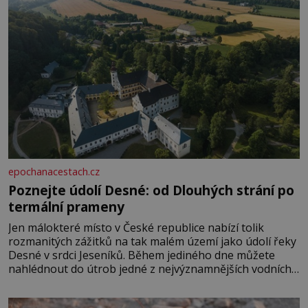
epochanacestach.cz
Poznejte údolí Desné: od Dlouhých strání po
termální prameny
Jen málokteré místo v České republice nabízí tolik
rozmanitých zážitků na tak malém území jako údolí řeky
Desné v srdci Jeseníků. Během jediného dne můžete
nahlédnout do útrob jedné z nejvýznamnějších vodních
elektráren v Evropě, vydat se na horské hřebeny, projet
se na koloběžce a den zakončit poznáváním památek ve