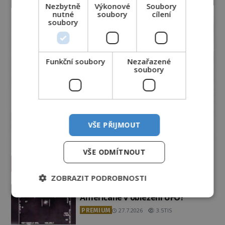
Nezbytně
Výkonové
Soubory
nutné
soubory
cílení
soubory
Funkční soubory
Nezařazené
soubory
VŠE PŘIJMOUT
VŠE ODMÍTNOUT
Vesmír a technologie
ZOBRAZIT PODROBNOSTI
Podivné události roku 2023: Jsou
Američané v obležení UFO?
PREMIUM
27.7.2026
3.5TIS