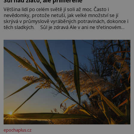
Sůl nad zlato, ale přiměřeně
Většina lidí po celém světě jí soli až moc. Často i
nevědomky, protože netuší, jak velké množství se jí
skrývá v průmyslově vyráběných potravinách, dokonce i
těch sladkých. Sůl je zdravá Ale v ani ne třetinovém
množství, než je pro většinu populace běžné. Její
základní složky– sodík a chlór – jsou zásadní pro
správné hospodaření
epochaplus.cz