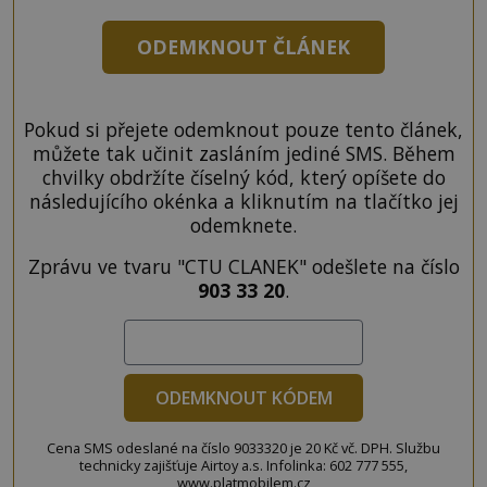
ODEMKNOUT ČLÁNEK
Pokud si přejete odemknout pouze tento článek,
můžete tak učinit zasláním jediné SMS. Během
chvilky obdržíte číselný kód, který opíšete do
následujícího okénka a kliknutím na tlačítko jej
odemknete.
Zprávu ve tvaru "CTU CLANEK" odešlete na číslo
903 33 20
.
ODEMKNOUT KÓDEM
Cena SMS odeslané na číslo 9033320 je 20 Kč vč. DPH. Službu
technicky zajišťuje Airtoy a.s. Infolinka: 602 777 555,
www.platmobilem.cz