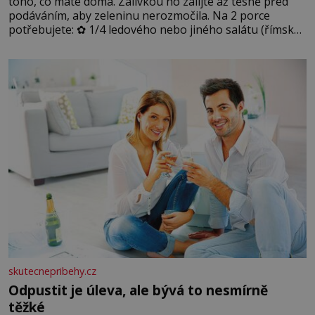
toho, co máte doma. Zálivkou ho zalijte až těsně před
podáváním, aby zeleninu nerozmočila. Na 2 porce
potřebujete: ✿ 1/4 ledového nebo jiného salátu (římský
salát, polníček…) ✿ 1 malá konzerva kukuřice ✿ ½
okurky ✿ 2 rajčata Zálivka: ✿ 4 lžíce olivového oleje ✿ 1
lžíci citronové šťávy ✿ ½ stroužku
skutecnepribehy.cz
Odpustit je úleva, ale bývá to nesmírně
těžké