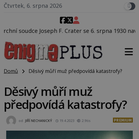
Čtvrtek, 6. srpna 2026
 Crater se 6. srpna 1930 navečeří ve své oblíbené rest
Domů
Děsivý můří muž předpovídá katastrofy?
Děsivý můří muž
předpovídá katastrofy?
PREMIUM
od
JIŘÍ NECHANICKÝ
19.4.2023
2.9tis