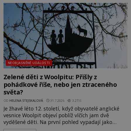
největší záhady evropských dějin a dodnes nikdo s
jistotou neví, kdo jej napsal, kdy vznikl ani co
vlastně vypráví. Rohoncský kodex se poprvé
objevuje v roce
NEOBJASNĚNÉ UDÁLOSTI
Zelené děti z Woolpitu: Přišly z
pohádkové říše, nebo jen ztraceného
světa?
OD
HELENA STEJSKALOVÁ
31.7.2026
3.2TIS
Je žhavé léto 12. století, když obyvatelé anglické
vesnice Woolpit objeví poblíž vlčích jam dvě
vyděšené děti. Na první pohled vypadají jako
každé jiné, až na jednu děsivou výjimku. Jejich