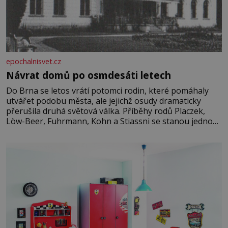
epochalnisvet.cz
Návrat domů po osmdesáti letech
Do Brna se letos vrátí potomci rodin, které pomáhaly
utvářet podobu města, ale jejichž osudy dramaticky
přerušila druhá světová válka. Příběhy rodů Placzek,
Löw-Beer, Fuhrmann, Kohn a Stiassni se stanou jednou
z hlavních dramaturgických linií festivalu židovské
kultury ŠTETL FEST 2026. Některé návraty nejsou
jednoduché. Místa, která si člověk pamatuje z rodinných
vyprávění, už dávno