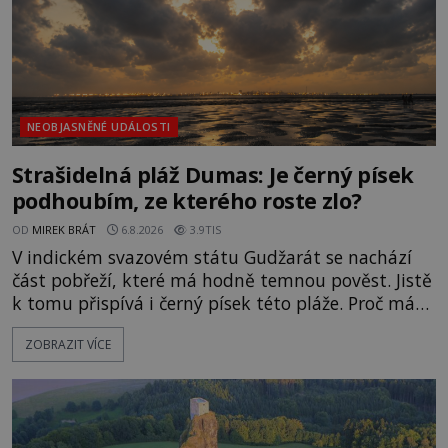
NEOBJASNĚNÉ UDÁLOSTI
Strašidelná pláž Dumas: Je černý písek
podhoubím, ze kterého roste zlo?
OD
MIREK BRÁT
6.8.2026
3.9TIS
V indickém svazovém státu Gudžarát se nachází
část pobřeží, které má hodně temnou pověst. Jistě
k tomu přispívá i černý písek této pláže. Proč má
pláž takové netypické zbarvení? Nakolik jsou
ZOBRAZIT VÍCE
pravdivé historky, že zde došlo k nevysvětlitelným
zmizením turistů? Ti, kteří se nebojí, nás mohou
následovat. Vstupujeme na pláž Dumas ve městě
Surat. Gu