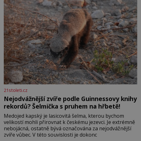
Velkých Losinách nebo v termálním
21stoleti.cz
Nejodvážnější zvíře podle Guinnessovy knihy
rekordů? Šelmička s pruhem na hřbetě!
Medojed kapský je lasicovitá šelma, kterou bychom
velikostí mohli přirovnat k českému jezevci. Je extrémně
nebojácná, ostatně bývá označována za nejodvážnější
zvíře vůbec. V této souvislosti je dokonc