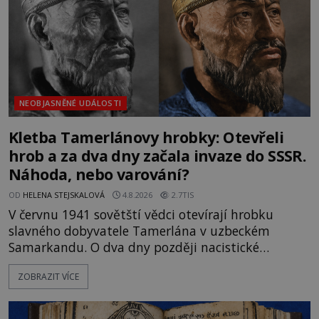
NEOBJASNĚNÉ UDÁLOSTI
Kletba Tamerlánovy hrobky: Otevřeli
hrob a za dva dny začala invaze do SSSR.
Náhoda, nebo varování?
OD
HELENA STEJSKALOVÁ
4.8.2026
2.7TIS
V červnu 1941 sovětští vědci otevírají hrobku
slavného dobyvatele Tamerlána v uzbeckém
Samarkandu. O dva dny později nacistické
Německo zahajuje operaci Barbarossa a napadá
ZOBRAZIT VÍCE
Sovětský svaz. Shoda dat je natolik zarážející, že se
rodí jedna z nejslavnějších „kleteb“ 20. století. Je
na legendě něco pravdy, nebo jde jen o fascinující