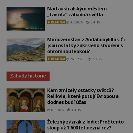
Nad australským městem
„tančila“ záhadná světla
PREMIUM
4.7.2026
3.4TIS
Mimozemšťan z Andahuaylillas: Čí
jsou ostatky zakrslého stvoření s
ohromnou lebkou?
PREMIUM
26.6.2026
2.9TIS
Záhady historie
Kam zmizely ostatky světců?
Relikvie, které putují Evropou a
dodnes budí úžas
6.8.2026
1.4TIS
Železný zázrak z Indie: Proč tento
sloup už 1 600 let nezná rez?