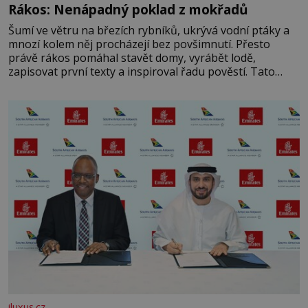
Rákos: Nenápadný poklad z mokřadů
Šumí ve větru na březích rybníků, ukrývá vodní ptáky a
mnozí kolem něj procházejí bez povšimnutí. Přesto
právě rákos pomáhal stavět domy, vyrábět lodě,
zapisovat první texty a inspiroval řadu pověstí. Tato
skromná, ale užitečná rostlina provází člověka už tisíce
let. Většina lidí vnímá rákos jen jako obyčejnou kulisu
letního koupání. Stačí se však podívat
iluxus.cz