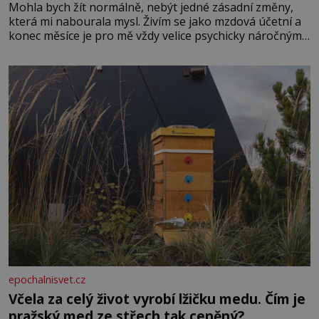
Mohla bych žít normálně, nebýt jedné zásadní změny,
která mi nabourala mysl. Živím se jako mzdová účetní a
konec měsíce je pro mě vždy velice psychicky náročným
obdobím. Od té chvíle, co máme vnoučata, mi dcera čím
dál častěji volá o pomoc, co se hlídání týče. Dalo by se
epochalnisvet.cz
Včela za celý život vyrobí lžičku medu. Čím je
pražský med ze střech tak ceněný?