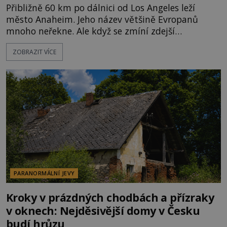
Přibližně 60 km po dálnici od Los Angeles leží
město Anaheim. Jeho název většině Evropanů
mnoho neřekne. Ale když se zmíní zdejší
Disneyland, je hned jasno. Zábavní park vyroste na
ZOBRAZIT VÍCE
poklidném místě bývalého sadu pomerančovníků.
Klid tu teď rozhodně nepanuje, park navštíví
kolem 17 000 000 zábavychtivých lidí ročně. A ač je
velká snaha to utajit, někteří z
PARANORMÁLNÍ JEVY
Kroky v prázdných chodbách a přízraky
v oknech: Nejděsivější domy v Česku
budí hrůzu