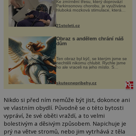
Ke zmírnění třesu, který doprovází
Parkinsonovu chorobu, je využívána
hluboká mozková stimulace, která
však vyžaduje vysoce invazivní
zákrok. Ultrazvuk zase není vhodný
k dostatečně přesnému zacílení ...
21stoleti.cz
Obraz s andělem chrání náš
dům
Ten obraz byl kýč, se kterým jsme se
nechtěli nikomu chlubit. Rychle jsme
ho ale vraceli na jeho místo. S
manželem Vaškem jsme si pořídili
chaloupku, takový domek na severu
Čech, kde jsme si naplánova...
skutecnepribehy.cz
Nikdo si před ním nemůže být jist, dokonce ani
ve vlastním obydlí. Původně se o této bytosti
vypráví, že své oběti vraždí, a to velmi
bolestivým a děsivým způsobem. Napichuje je
prý na větve stromů, nebo jim vytrhává z těla