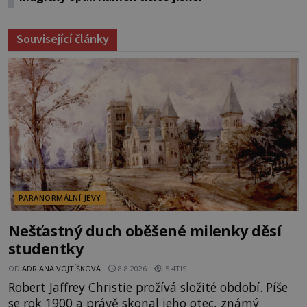
Související články
PARANORMÁLNÍ JEVY
Nešťastný duch oběšené milenky děsí
studentky
OD
ADRIANA VOJTÍŠKOVÁ
8.8.2026
5.4TIS
Robert Jaffrey Christie prožívá složité období. Píše
se rok 1900 a právě skonal jeho otec, známý