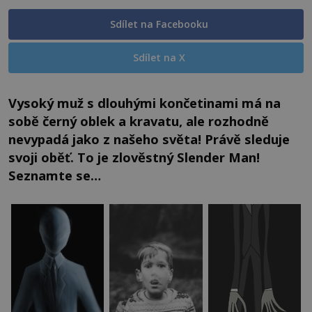
Sdílet na Facebooku
Sdílet na X
Vysoký muž s dlouhými končetinami má na
sobě černý oblek a kravatu, ale rozhodně
nevypadá jako z našeho světa! Právě sleduje
svoji oběť. To je zlověstný Slender Man!
Seznamte se…