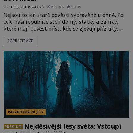
OD
HELENA STEJSKALOVÁ
2.8.2026
3.3TIS
Nejsou to jen staré pověsti vyprávěné u ohně. Po
celé naší republice stojí domy, statky a zámky,
které mají pověst míst, kde se zjevují přízraky,
ozývají nevysvětlitelné zvuky nebo se dějí podivné
ZOBRAZIT VÍCE
jevy. Zatímco historici většinou hledají racionální
vysvětlení, záhadologové upozorňují, že některé
lokality vykazují nápadně podobná svědectví po
celé generace. A právě tato opakující se svědectví
ud
PARANORMÁLNÍ JEVY
Nejděsivější lesy světa: Vstoupí
PREMIUM