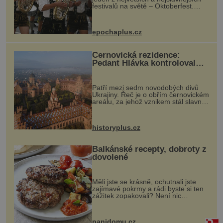
festivalů na světě – Oktoberfest.
Každý rok přiláká miliony
návštěvníků, kteří si vychutnávají
pivo, tradiční jídlo a bavorskou
epochaplus.cz
kultur...
Černovická rezidence:
Pedant Hlávka kontroloval
každou cihlu
Patří mezi sedm novodobých divů
Ukrajiny. Řeč je o obřím černovickém
areálu, za jehož vznikem stál slavný
český architekt Josef Hlávka. Ten si
na něm dal mimořádně záležet. Jeho
stavební plány by při ...
historyplus.cz
Balkánské recepty, dobroty z
dovolené
Měli jste se krásně, ochutnali jste
zajímavé pokrmy a rádi byste si ten
zážitek zopakovali? Není nic
snazšího. Pljeskavica (10 porcí)
Možná jste ji ochutnali na dovolené v
bývalé Jugoslávii, lze ji vi...
panidomu.cz