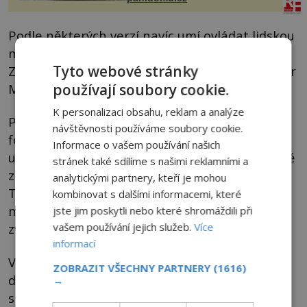
Podle některých verzí navíc umí ovládat lidskou
mysl a přemisťovat se jen za pomoci myšlenky.
Tyto webové stránky
Záznamů, jež mají dosvědčovat pravost Slender
používají soubory cookie.
Mana je spousta.
K personalizaci obsahu, reklam a analýze
Přízrak je mapován nejen videozáznamy, ale i
návštěvnosti používáme soubory cookie.
fotografiemi. Objevují se snímky, kde stojí
Informace o vašem používání našich
uprostřed lesů, nebo v blízkosti dětí, jež údajně
stránek také sdílíme s našimi reklamními a
zmizely. Je snad jakousi formou Tulpy? Jako
analytickými partnery, kteří je mohou
Tulpa se v řadě kultur označuje zhmotněná
kombinovat s dalšími informacemi, které
myšlenka. Může mít různé podoby – člověka,
jste jim poskytli nebo které shromáždili při
vašem používání jejich služeb.
Více
zvířete, nebo jiných bytostí.
informací
Ve skutečnosti prý existuje jen ve světě
ZOBRAZIT VŠECHNY PARTNERY
(1616)
duchovním, ale pokud se na ni někdo ze
→
smrtelníků usilovně soustředí, může se mu