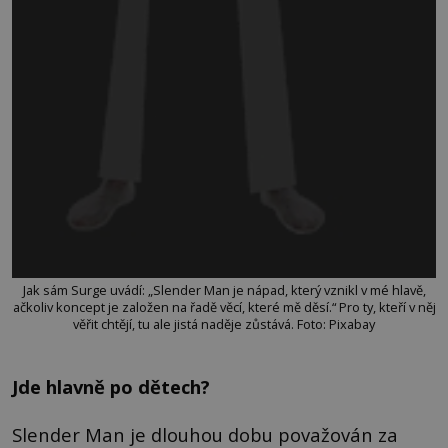
Jak sám Surge uvádí: „Slender Man je nápad, který vznikl v mé hlavě,
ačkoliv koncept je založen na řadě věcí, které mě děsí.“ Pro ty, kteří v něj
věřit chtějí, tu ale jistá naděje zůstává. Foto: Pixabay
Jde hlavně po dětech?
Slender Man je dlouhou dobu považován za