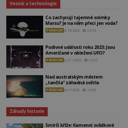
Vesmír a technologie
Co zachycují tajemné snímky
Marsu? Je na něm přeci jen voda?
PREMIUM
7.8.2026
2.9TIS
Podivné události roku 2023: Jsou
Američané v obležení UFO?
PREMIUM
27.7.2026
3.5TIS
Nad australským městem
„tančila“ záhadná světla
PREMIUM
4.7.2026
3.4TIS
Záhady historie
Smírčí kříže: Kamenní svědkové