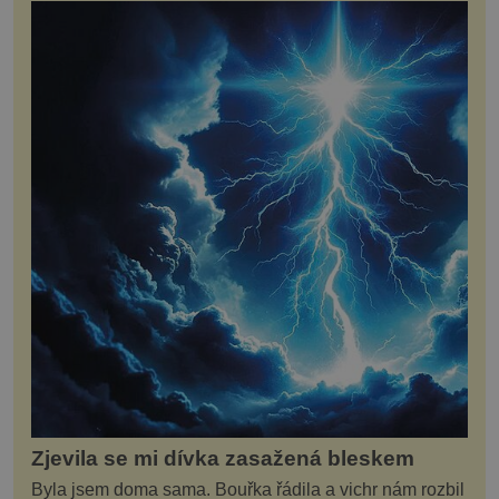
Zjevila se mi dívka zasažená bleskem
Byla jsem doma sama. Bouřka řádila a vichr nám rozbil