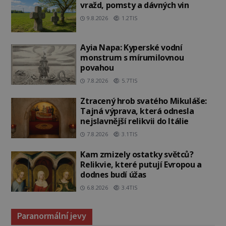
vražd, pomsty a dávných vin
9.8.2026
1.2TIS
Ayia Napa: Kyperské vodní
monstrum s mírumilovnou
povahou
7.8.2026
5.7TIS
Ztracený hrob svatého Mikuláše:
Tajná výprava, která odnesla
nejslavnější relikvii do Itálie
7.8.2026
3.1TIS
Kam zmizely ostatky světců?
Relikvie, které putují Evropou a
dodnes budí úžas
6.8.2026
3.4TIS
Paranormální jevy