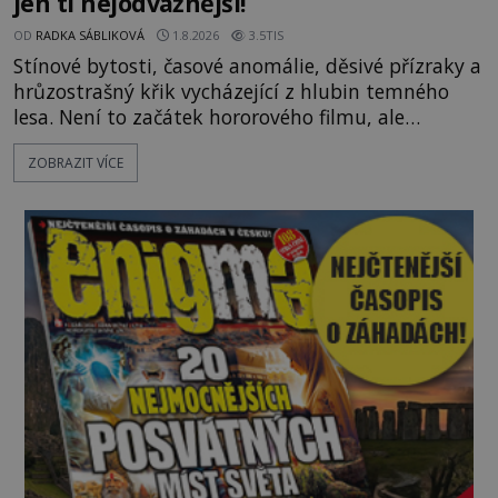
jen ti nejodvážnější!
OD
RADKA SÁBLIKOVÁ
1.8.2026
3.5TIS
Stínové bytosti, časové anomálie, děsivé přízraky a
hrůzostrašný křik vycházející z hlubin temného
lesa. Není to začátek hororového filmu, ale
události, které popisují návštěvníci lesů, které jsou
ZOBRAZIT VÍCE
označovány jako nejděsivější na světě. Lidé bydlící
v jejich blízkosti se jim i za bílého dne obloukem
vyhýbají! Už jste o těchto lesích slyšeli? A odvážili
byste se je navštívit? [gallery ids="17