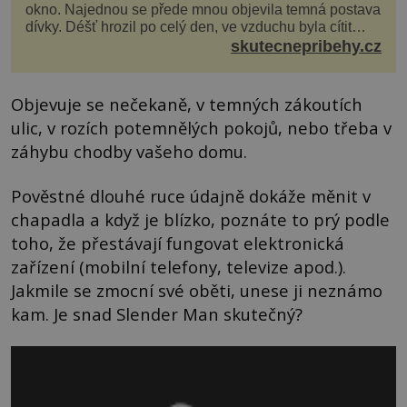
okno. Najednou se přede mnou objevila temná postava
dívky. Déšť hrozil po celý den, ve vzduchu byla cítit
bouřka. Do topolů před domem se opřel ví...
skutecnepribehy.cz
Objevuje se nečekaně, v temných zákoutích
ulic, v rozích potemnělých pokojů, nebo třeba v
záhybu chodby vašeho domu.
Pověstné dlouhé ruce údajně dokáže měnit v
chapadla a když je blízko, poznáte to prý podle
toho, že přestávají fungovat elektronická
zařízení (mobilní telefony, televize apod.).
Jakmile se zmocní své oběti, unese ji neznámo
kam. Je snad Slender Man skutečný?