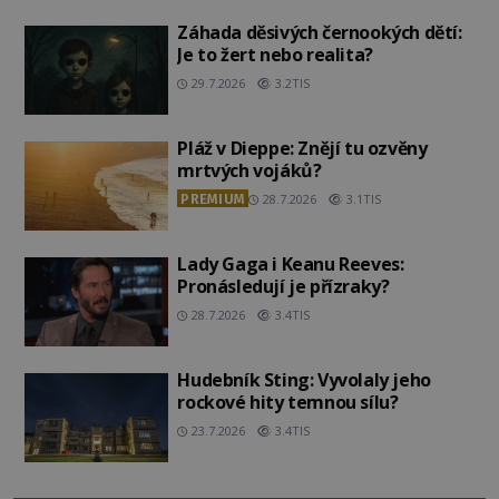
Záhada děsivých černookých dětí:
Je to žert nebo realita?
29.7.2026
3.2TIS
Pláž v Dieppe: Znějí tu ozvěny
mrtvých vojáků?
PREMIUM
28.7.2026
3.1TIS
Lady Gaga i Keanu Reeves:
Pronásledují je přízraky?
28.7.2026
3.4TIS
Hudebník Sting: Vyvolaly jeho
rockové hity temnou sílu?
23.7.2026
3.4TIS