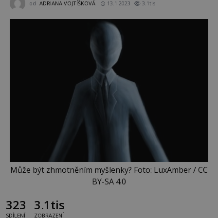
od
ADRIANA VOJTÍŠKOVÁ
13.1.2023
3.1tis
Může být zhmotněním myšlenky? Foto: LuxAmber / CC
BY-SA 4.0
323
3.1tis
SDÍLENÍ
ZOBRAZENÍ