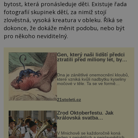
bytost, která pronásleduje děti. Existuje řada
fotografií skupinek dětí, za nimiž stojí
zlověstná, vysoká kreatura v obleku. Říká se
dokonce, že dokáže měnit podobu, nebo být
pro někoho neviditelný.
Gen, který naši lidští předci
ztratili před miliony let, by
mohl pomoci s léčbou
„nemoci králů“
Dna je zánětlivé onemocnění kloubů,
které vzniká kvůli nadbytku kyseliny
močové v těle. Ta se ve formě
krystalků ukládá v blízkosti kloubů,
nejčastěji přitom postihuje palce na
nohou, a způsobuje bole...
21stoleti.cz
Zrod Oktoberfestu. Jak
královská svatba
odstartovala největší pivní
festival světa
V Mnichově se každoročně koná
jeden z největších a nejslavnějších