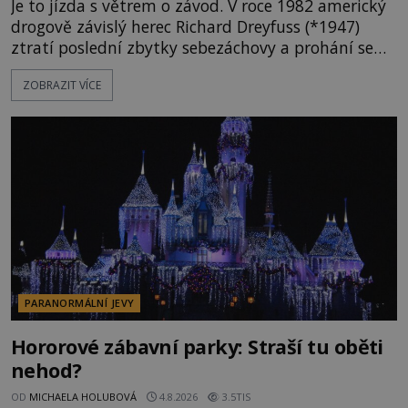
Je to jízda s větrem o závod. V roce 1982 americký
drogově závislý herec Richard Dreyfuss (*1947)
ztratí poslední zbytky sebezáchovy a prohání se
po silnicích ve svém mercedesu jako utržený ze
ZOBRAZIT VÍCE
řetězu. Vše vyvrcholí katastrofou, když to Dreyfuss
napálí v plné rychlosti do stromu! Policie ve vraku
následně nalezne schovaný kokain. Tímto
momentem se slavnému
PARANORMÁLNÍ JEVY
Hororové zábavní parky: Straší tu oběti
nehod?
OD
MICHAELA HOLUBOVÁ
4.8.2026
3.5TIS