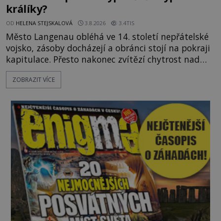
králíky?
OD
HELENA STEJSKALOVÁ
3.8.2026
3.4TIS
Město Langenau obléhá ve 14. století nepřátelské
vojsko, zásoby docházejí a obránci stojí na pokraji
kapitulace. Přesto nakonec zvítězí chytrost nad
hrubou silou. Podle staré německé legendy vypustí
ZOBRAZIT VÍCE
obyvatelé za hradby dobře živeného králíka, aby
nepřítele přesvědčili, že uvnitř města je jídla stále
dost. Čas pracuje pro obléhatele. Ve městě ubývají
zásoby a každý den znamená další porci strádá