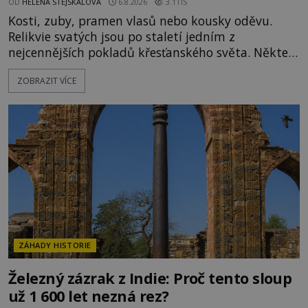
OD
HELENA STEJSKALOVÁ
6.8.2026
3.1TIS
Kosti, zuby, pramen vlasů nebo kousky oděvu.
Relikvie svatých jsou po staletí jedním z
nejcennějších pokladů křesťanského světa. Některé
mají pečlivě doloženou historii, jiné provází
ZOBRAZIT VÍCE
záhady, krádeže i nečekané objevy. Jejich osudy
připomínají dobrodružné romány, přesto se opírají
o skutečné historické události. Ve středověké
Evropě mají relikvie mimořádnou hodnotu. Nejsou
jen předmětem úcty
ZÁHADY HISTORIE
Železný zázrak z Indie: Proč tento sloup
už 1 600 let nezná rez?