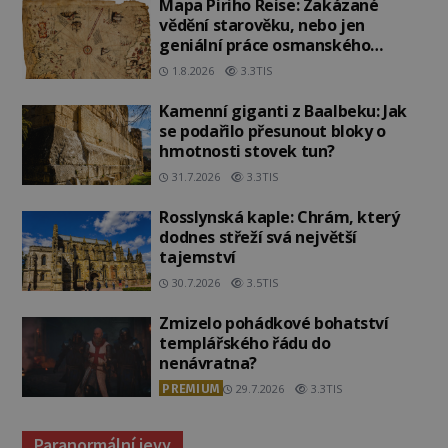
Mapa Piriho Reise: Zakázané
vědění starověku, nebo jen
geniální práce osmanského
admirála?
1.8.2026
3.3TIS
Kamenní giganti z Baalbeku: Jak
se podařilo přesunout bloky o
hmotnosti stovek tun?
31.7.2026
3.3TIS
Rosslynská kaple: Chrám, který
dodnes střeží svá největší
tajemství
30.7.2026
3.5TIS
Zmizelo pohádkové bohatství
templářského řádu do
nenávratna?
PREMIUM
29.7.2026
3.3TIS
Paranormální jevy