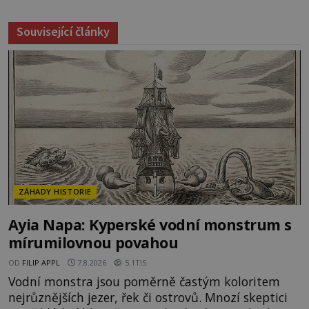
Související články
ZÁHADY HISTORIE
Ayia Napa: Kyperské vodní monstrum s
mírumilovnou povahou
OD
FILIP APPL
7.8.2026
5.1TIS
Vodní monstra jsou poměrně častým koloritem
nejrůznějších jezer, řek či ostrovů. Mnozí skeptici