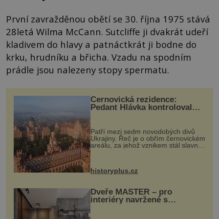
První zavražděnou obětí se 30. října 1975 stává
28letá Wilma McCann. Sutcliffe ji dvakrát udeří
kladivem do hlavy a patnáctkrát ji bodne do
krku, hrudníku a břicha. Vzadu na spodním
prádle jsou nalezeny stopy spermatu.
Černovická rezidence:
Pedant Hlávka kontroloval
každou cihlu
Patří mezi sedm novodobých divů
Ukrajiny. Řeč je o obřím černovickém
areálu, za jehož vznikem stál slavný
český architekt Josef Hlávka. Ten si
na něm dal mimořádně záležet. Jeho
stavební plány by při ...
historyplus.cz
Dveře MASTER – pro
interiéry navržené s
rozumem i vášní!