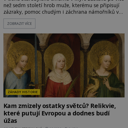
než sedm století hrob muže, kterému se připisují
zázraky, pomoc chudým i záchrana námořníků v
bouřích. Pak ale přichází rok 1087 a klidné místo
ZOBRAZIT VÍCE
se mění v dějiště podivné noční výpravy. Skupina
italských námořníků otevírá hrob svatého
Mikuláše a odváží jeho ostatky přes moře do Bari.
Je to zbožná záchrana před nebezpečím, nebo
promyšlená krádež,
ZÁHADY HISTORIE
Kam zmizely ostatky světců? Relikvie,
které putují Evropou a dodnes budí
úžas