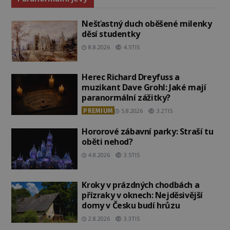
Nešťastný duch oběšené milenky
děsí studentky
8.8.2026
4.5TIS
Herec Richard Dreyfuss a
muzikant Dave Grohl: Jaké mají
paranormální zážitky?
PREMIUM
5.8.2026
3.2TIS
Hororové zábavní parky: Straší tu
oběti nehod?
4.8.2026
3.5TIS
Kroky v prázdných chodbách a
přízraky v oknech: Nejděsivější
domy v Česku budí hrůzu
2.8.2026
3.3TIS