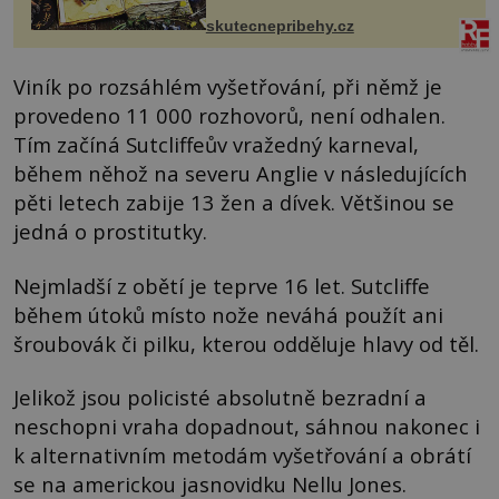
změnil v děsivý zážitek, na kt...
skutecnepribehy.cz
Viník po rozsáhlém vyšetřování, při němž je
provedeno 11 000 rozhovorů, není odhalen.
Tím začíná Sutcliffeův vražedný karneval,
během něhož na severu Anglie v následujících
pěti letech zabije 13 žen a dívek. Většinou se
jedná o prostitutky.
Nejmladší z obětí je teprve 16 let. Sutcliffe
během útoků místo nože neváhá použít ani
šroubovák či pilku, kterou odděluje hlavy od těl.
Jelikož jsou policisté absolutně bezradní a
neschopni vraha dopadnout, sáhnou nakonec i
k alternativním metodám vyšetřování a obrátí
se na americkou jasnovidku Nellu Jones.