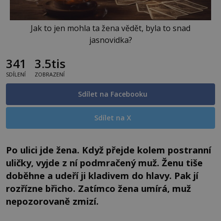
Jak to jen mohla ta žena vědět, byla to snad
jasnovidka?
341
3.5tis
SDÍLENÍ
ZOBRAZENÍ
Sdílet na Facebooku
Sdílet na X
Po ulici jde žena. Když přejde kolem postranní
uličky, vyjde z ní podmračený muž. Ženu tiše
doběhne a udeří ji kladivem do hlavy. Pak jí
rozřízne břicho. Zatímco žena umírá, muž
nepozorovaně zmizí.