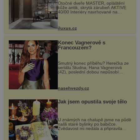
Otočné dveře MASTER, opláštění
kůže antik, skrytá zárubeň AKTIVE
40/00 Interiéry navrhované na
zakázku často vyžadují atypické
rozměry nejen nábytku, ale i
otvorových prvků. Technické zázemí
iluxus.cz
dnes umož...
Konec Vagnerové s
Francouzem?
Smutný konec příběhu? Herečka ze
seriálu Studna, Hana Vagnerová
(42), poslední dobou nepůsobí
nejšťastněji. Ačkoli časy její anorexie
jsou už dávno pryč a opět se pyšnila
ženskými křivkami, najednou s...
nasehvezdy.cz
Jak jsem opustila svoje tělo
U známých na chalupě jsme na půdě
našli staré bylinky po babičce.
Zvědavost mi nedala a připravila
jsem si z nich lektvar… Zimní pobyt
na chalupě se pro mě vlastní vinou