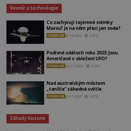
Vesmír a technologie
Co zachycují tajemné snímky
Marsu? Je na něm přeci jen voda?
PREMIUM
7.8.2026
2.4TIS
Podivné události roku 2023: Jsou
Američané v obležení UFO?
PREMIUM
27.7.2026
3.5TIS
Nad australským městem
„tančila“ záhadná světla
PREMIUM
4.7.2026
3.4TIS
Záhady historie