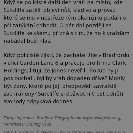
Když se policisté další den vrátí na místo, kde
Sutcliffa zatkli, objeví nůž, kladivo a provaz,
které se mu v nestřeženém okamžiku podařilo
při zatýkání odhodit. O pár dní později se
Sutcliffe ke všemu přizná s tím, že ho k vraždám
nabádal boží hlas.
Když policisté zjistí, že pachatel žije v Bradfordu
v ulici Garden Lane 6 a pracuje pro firmu Clark
Holdings, litují, že Jones nevěřili. Pokud by ji
poslouchali, byl by vrah dopaden dříve? Mohly
být ženy, které po její předpovědi zavraždil,
zachráněny? Sutcliffe si doživotní trest odnětí
svobody odpykává dodnes.
Zdroje informací:
Bradford Telegraph and Argus, wikipedia.org,
Manchester Evening News
Foto: 1: Pixabay, 2: Dewsbury Police Station, wikipedie- volné dílo,