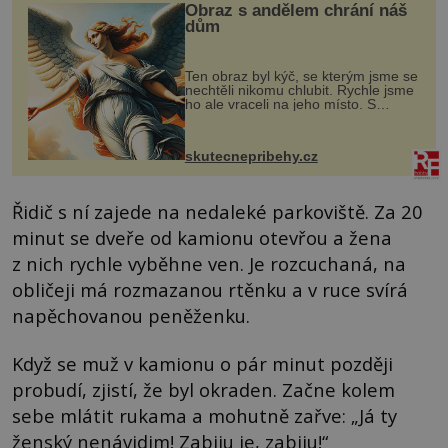
Obraz s andělem chrání náš
dům
Ten obraz byl kýč, se kterým jsme se
nechtěli nikomu chlubit. Rychle jsme
ho ale vraceli na jeho místo. S
manželem Vaškem jsme si pořídili
chaloupku, takový domek na severu
Čech, kde jsme si naplánova...
skutecnepribehy.cz
Řidič s ní zajede na nedaleké parkoviště. Za 20
minut se dveře od kamionu otevřou a žena
z nich rychle vyběhne ven. Je rozcuchaná, na
obličeji má rozmazanou rtěnku a v ruce svírá
napěchovanou peněženku.
Když se muž v kamionu o pár minut později
probudí, zjistí, že byl okraden. Začne kolem
sebe mlátit rukama a mohutně zařve: „Já ty
ženský nenávidim! Zabiju je, zabiju!“