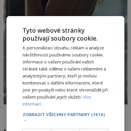
Tyto webové stránky
používají soubory cookie.
K personalizaci obsahu, reklam a analýze
návštěvnosti používáme soubory cookie.
Informace o vašem používání našich
stránek také sdílíme s našimi reklamními a
analytickými partnery, kteří je mohou
kombinovat s dalšími informacemi, které
jste jim poskytli nebo které shromáždili při
vašem používání jejich služeb.
Více
informací
Mladá žena ho nestoudně okradla, po tom, co k němu nastoupila z
ulice…
ZOBRAZIT VŠECHNY PARTNERY
(1616)
→