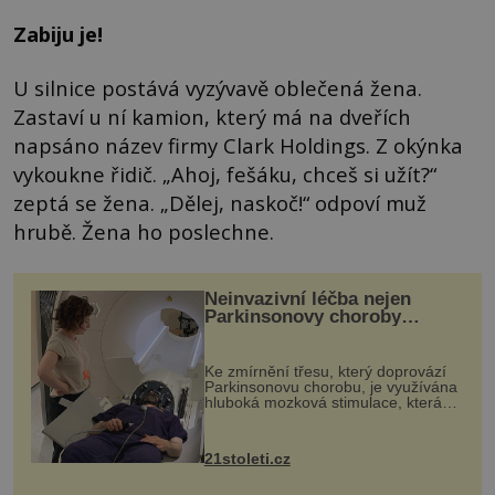
Zabiju je!
U silnice postává vyzývavě oblečená žena.
Zastaví u ní kamion, který má na dveřích
napsáno název firmy Clark Holdings. Z okýnka
vykoukne řidič. „Ahoj, fešáku, chceš si užít?“
zeptá se žena. „Dělej, naskoč!“ odpoví muž
hrubě. Žena ho poslechne.
Neinvazivní léčba nejen
Parkinsonovy choroby
pomocí ultrazvukové
„helmy“
Ke zmírnění třesu, který doprovází
Parkinsonovu chorobu, je využívána
hluboká mozková stimulace, která
však vyžaduje vysoce invazivní
zákrok. Ultrazvuk zase není vhodný
k dostatečně přesnému zacílení ...
21stoleti.cz