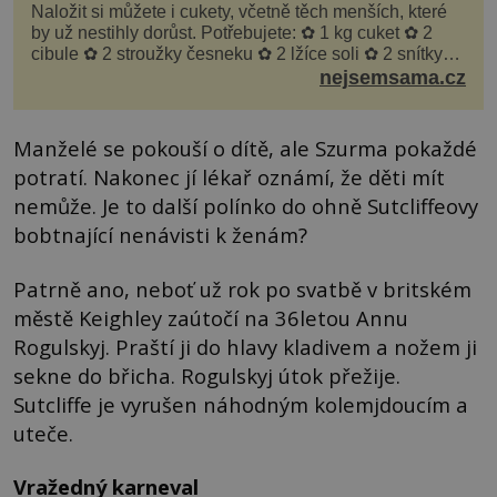
Naložit si můžete i cukety, včetně těch menších, které
by už nestihly dorůst. Potřebujete: ✿ 1 kg cuket ✿ 2
cibule ✿ 2 stroužky česneku ✿ 2 lžíce soli ✿ 2 snítky
kopru ✿ hrst petrželky Nálev: ✿ 400 m...
nejsemsama.cz
Manželé se pokouší o dítě, ale Szurma pokaždé
potratí. Nakonec jí lékař oznámí, že děti mít
nemůže. Je to další polínko do ohně Sutcliffeovy
bobtnající nenávisti k ženám?
Patrně ano, neboť už rok po svatbě v britském
městě Keighley zaútočí na 36letou Annu
Rogulskyj. Praští ji do hlavy kladivem a nožem ji
sekne do břicha. Rogulskyj útok přežije.
Sutcliffe je vyrušen náhodným kolemjdoucím a
uteče.
Vražedný karneval