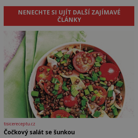
NENECHTE SI UJÍT DALŠÍ ZAJÍMAVÉ
ČLÁNKY
tisicereceptu.cz
Čočkový salát se šunkou