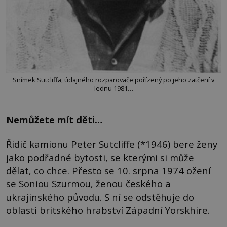
Snímek Sutcliffa, údajného rozparovače pořízený po jeho zatčení v
lednu 1981…
Nemůžete mít děti…
Řidič kamionu Peter Sutcliffe (*1946) bere ženy
jako podřadné bytosti, se kterými si může
dělat, co chce. Přesto se 10. srpna 1974 ožení
se Soniou Szurmou, ženou českého a
ukrajinského původu. S ní se odstěhuje do
oblasti britského hrabství Západní Yorskhire.