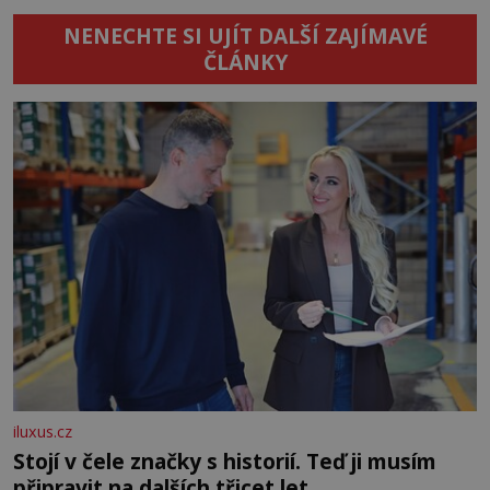
NENECHTE SI UJÍT DALŠÍ ZAJÍMAVÉ
ČLÁNKY
iluxus.cz
Stojí v čele značky s historií. Teď ji musím
připravit na dalších třicet let