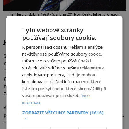
Jiří Heřt (5. dubna 1928 – 9. srpna 2014) byl český lékař, profesor
anatomie a druhý předseda českého klubu skeptiků Sisyfos. Foto:
Jindřich Nosek (NoJin) / CC BY-SA 3.0
Tyto webové stránky
používají soubory cookie.
Jen věštba, nic víc
K personalizaci obsahu, reklam a analýze
návštěvnosti používáme soubory cookie.
Stále se však ozývají hlasy, že tato metoda
Informace o vašem používání našich
nemůže fungovat tak, jak je prezentována.
stránek také sdílíme s našimi reklamními a
Tyto názory jsou podloženy argumenty, které
analytickými partnery, kteří je mohou
připomínají, že tvar a podoba dlaní se může
kombinovat s dalšími informacemi, které
měnit během života, například podle
jste jim poskytli nebo které shromáždili při
zaměstnání a namáhání rukou.
vašem používání jejich služeb.
Více
informací
A v konečném důsledku jde údajně vždy
ZOBRAZIT VŠECHNY PARTNERY
(1616)
především o pouhou věštbu, nikoliv o odbornou
→
diagnózu.