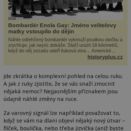
Bombardér Enola Gay: Jméno velitelovy
matky vstoupilo do dějin
Náhle odlehčený bombardér vykrouží prudkou otočku a
zrychluje, jak nejvíc dokáže. Stačí urazit 18 kilometrů,
když do něj zezadu udeří tlaková vlna… Americké
rozhodnutí svrhnout ničivou jadernou bombu ...
historyplus.cz
Jde zkrátka o komplexní pohled na celou ruku.
A jak z ruky zjistíte, že se vás snaží zmocnit
nějaká nemoc? Nejjasnějším příznakem jsou
údajně náhlé změny na ruce.
Za varovný signál lze například považovat to,
když se vám na dlani objeví nějaký nový útvar –
flíček, boulička, nebo třeba jizvička (aniž byste