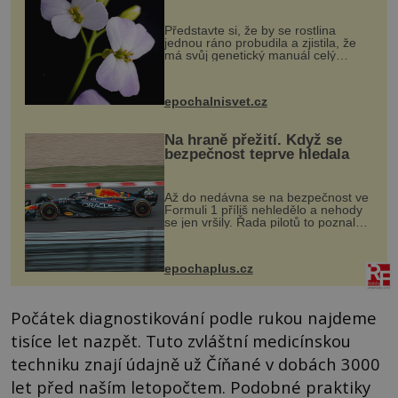
evoluční výhoda
Představte si, že by se rostlina
jednou ráno probudila a zjistila, že
má svůj genetický manuál celý
dvakrát. Přesně to se občas v
přírodě stane – a podle nového
výzkumu to může být pro druhy
epochalnisvet.cz
vstupenka...
Na hraně přežití. Když se
bezpečnost teprve hledala
Až do nedávna se na bezpečnost ve
Formuli 1 příliš nehledělo a nehody
se jen vršily. Řada pilotů to poznala
na vlastní kůži, často s trvalými
následky nebo bohužel i ztrátou
života. Dnes nepochopiteln...
epochaplus.cz
Počátek diagnostikování podle rukou najdeme
tisíce let nazpět. Tuto zvláštní medicínskou
techniku znají údajně už Číňané v dobách 3000
let před naším letopočtem. Podobné praktiky