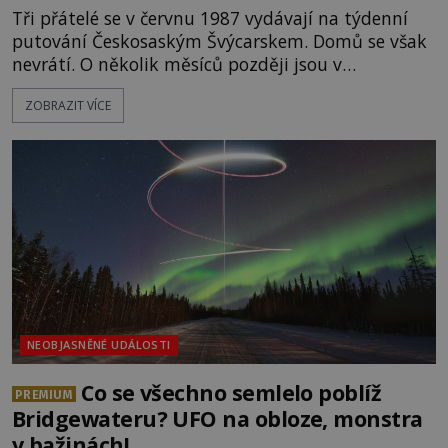
Tři přátelé se v červnu 1987 vydávají na týdenní
putování Českosaským Švýcarskem. Domů se však
nevrátí. O několik měsíců později jsou v
nepřístupných skalách u Hřenska nalezeny jejich
ZOBRAZIT VÍCE
kostry – a s nimi stopy, které se jen obtížně slučují
s nešťastnou náhodou. Zabil mladé trampy
přírodní živel, neznámý útočník, nebo někdo, koho
tehdejší režim nechtěl odhalit? [gallery
ids="171131,171132,1711
NEOBJASNĚNÉ UDÁLOSTI
Co se všechno semlelo poblíž
PREMIUM
Bridgewateru? UFO na obloze, monstra
v bažinách!