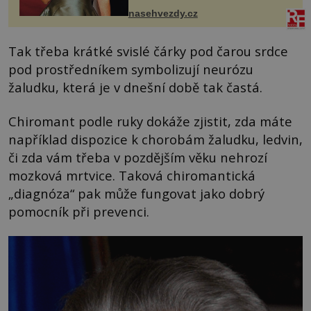
ženskými křivkami, najednou s...
nasehvezdy.cz
Tak třeba krátké svislé čárky pod čarou srdce
pod prostředníkem symbolizují neurózu
žaludku, která je v dnešní době tak častá.
Chiromant podle ruky dokáže zjistit, zda máte
například dispozice k chorobám žaludku, ledvin,
či zda vám třeba v pozdějším věku nehrozí
mozková mrtvice. Taková chiromantická
„diagnóza“ pak může fungovat jako dobrý
pomocník při prevenci.