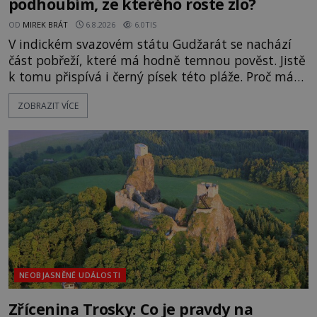
podhoubím, ze kterého roste zlo?
OD
MIREK BRÁT
6.8.2026
6.0TIS
V indickém svazovém státu Gudžarát se nachází
část pobřeží, které má hodně temnou pověst. Jistě
k tomu přispívá i černý písek této pláže. Proč má
pláž takové netypické zbarvení? Nakolik jsou
ZOBRAZIT VÍCE
pravdivé historky, že zde došlo k nevysvětlitelným
zmizením turistů? Ti, kteří se nebojí, nás mohou
následovat. Vstupujeme na pláž Dumas ve městě
Surat. Gu
NEOBJASNĚNÉ UDÁLOSTI
Zřícenina Trosky: Co je pravdy na