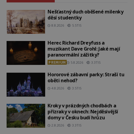
Nešťastný duch oběšené milenky
děsí studentky
8.8.2026
5.5TIS
Herec Richard Dreyfuss a
muzikant Dave Grohl: Jaké mají
paranormální zážitky?
PREMIUM
5.8.2026
3.3TIS
Hororové zábavní parky: Straší tu
oběti nehod?
4.8.2026
3.5TIS
Kroky v prázdných chodbách a
přízraky v oknech: Nejděsivější
domy v Česku budí hrůzu
2.8.2026
3.3TIS