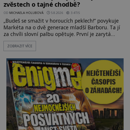
zvěstech o tajné chodbě?
OD
MICHAELA HOLUBOVÁ
5.8.2026
3.4TIS
„Budeš se smažit v horoucích peklech!“ povykuje
Markéta na o dvě generace mladší Barboru. Ta jí
za chvíli slovní palbu opětuje. První je zarytá
katolička, druhá přesvědčená kališnice. A každá z
ZOBRAZIT VÍCE
nich se usídlí na jedné z věží slavného hradu
Trosky. Šlechtic Ota IV. z Bergova (1399–1452) patří
mezi vůdce protihusitského boje. Za manželku má
skutečně jistou