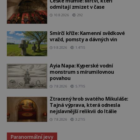
České mumie: Mrtví, kteří
odmítají zmizet v čase
10.8.2026
292
Smírčí kříže: Kamenní svědkové
vražd, pomsty a dávných vin
9.8.2026
1.4TIS
Ayia Napa: Kyperské vodní
monstrum s mírumilovnou
povahou
7.8.2026
5.7TIS
Ztracený hrob svatého Mikuláše:
Tajná výprava, která odnesla
nejslavnější relikvii do Itálie
7.8.2026
3.2TIS
Paranormální jevy