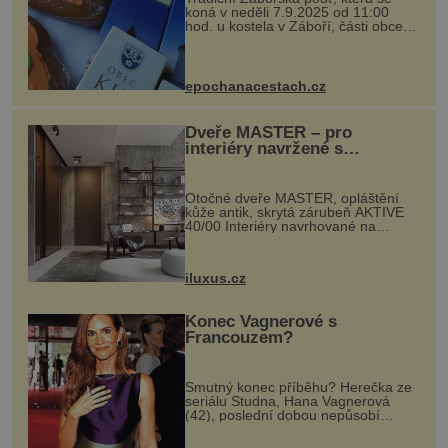
koná v neděli 7.9.2025 od 11:00
hod. u kostela v Záboří, části obce
Kly u Mělníka. V programu naleznete
komentovanou prohlídku kostela,
dobovou hudbu, řemesla, atrakce...
epochanacestach.cz
Dveře MASTER – pro
interiéry navržené s
rozumem i vášní!
Otočné dveře MASTER, opláštění
kůže antik, skrytá zárubeň AKTIVE
40/00 Interiéry navrhované na
zakázku často vyžadují atypické
rozměry nejen nábytku, ale i
otvorových prvků. Technické zázemí
iluxus.cz
dnes umož...
Konec Vagnerové s
Francouzem?
Smutný konec příběhu? Herečka ze
seriálu Studna, Hana Vagnerová
(42), poslední dobou nepůsobí
nejšťastněji. Ačkoli časy její anorexie
jsou už dávno pryč a opět se pyšnila