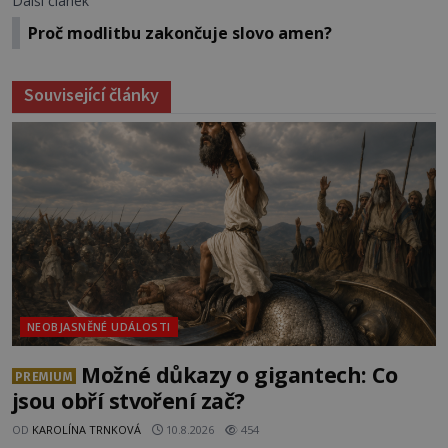
Další článek
Proč modlitbu zakončuje slovo amen?
Související články
NEOBJASNĚNÉ UDÁLOSTI
Možné důkazy o gigantech: Co
PREMIUM
jsou obří stvoření zač?
OD
KAROLÍNA TRNKOVÁ
10.8.2026
454