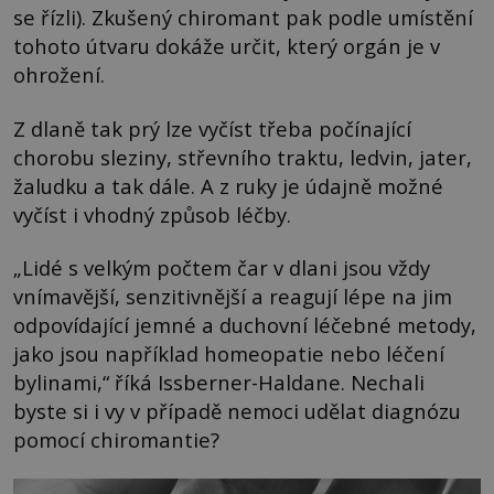
se řízli). Zkušený chiromant pak podle umístění
tohoto útvaru dokáže určit, který orgán je v
ohrožení.
Z dlaně tak prý lze vyčíst třeba počínající
chorobu sleziny, střevního traktu, ledvin, jater,
žaludku a tak dále. A z ruky je údajně možné
vyčíst i vhodný způsob léčby.
„Lidé s velkým počtem čar v dlani jsou vždy
vnímavější, senzitivnější a reagují lépe na jim
odpovídající jemné a duchovní léčebné metody,
jako jsou například homeopatie nebo léčení
bylinami,“ říká Issberner-Haldane. Nechali
byste si i vy v případě nemoci udělat diagnózu
pomocí chiromantie?