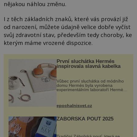
nějakou náhlou změnu.
I z těch základních znaků, které vás provází již
od narození, můžete údajně velice dobře vyčíst
svůj zdravotní stav, především tedy choroby, ke
kterým máme vrozené dispozice.
První sluchátka Hermés
inspirovala slavná kabelka
Vůbec první sluchátka od módního
domu Hermès byla vyrobena
experimentálním laboratoří Hermès
Ateliers Horizons. Elegantní gadget
si vyžádal dva roky vývoje a chlubí
se ručně šitou hovězí kůží a
epochalnisvet.cz
kovový...
ZÁBOŘSKÁ POUŤ 2025
Tradiční Zábořská pouť, která se