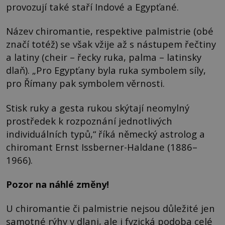
provozují také staří Indové a Egypťané.
Název chiromantie, respektive palmistrie (obé
značí totéž) se však vžije až s nástupem řečtiny
a latiny (cheir – řecky ruka, palma – latinsky
dlaň). „Pro Egypťany byla ruka symbolem síly,
pro Římany pak symbolem věrnosti.
Stisk ruky a gesta rukou skýtají neomylný
prostředek k rozpoznání jednotlivých
individuálních typů,“ říká německý astrolog a
chiromant Ernst Issberner-Haldane (1886–
1966).
Pozor na náhlé změny!
U chiromantie či palmistrie nejsou důležité jen
samotné rýhy v dlani, ale i fyzická podoba celé