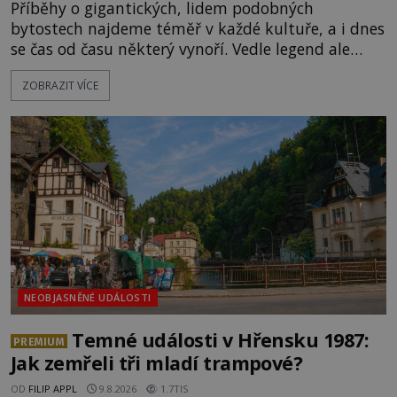
Příběhy o gigantických, lidem podobných
bytostech najdeme téměř v každé kultuře, a i dnes
se čas od času některý vynoří. Vedle legend ale
existuje také mnoho artefaktů, staveb či dokonce
ZOBRAZIT VÍCE
očitých svědectví, které údajně dokazují, že obři
žili a dost možná stále žijí mezi námi.
Prozkoumejte je společně s ENIGMOU! [gallery
ids="169494,169495,169496,169498,169499,169500,
NEOBJASNĚNÉ UDÁLOSTI
Temné události v Hřensku 1987:
PREMIUM
Jak zemřeli tři mladí trampové?
OD
FILIP APPL
9.8.2026
1.7TIS