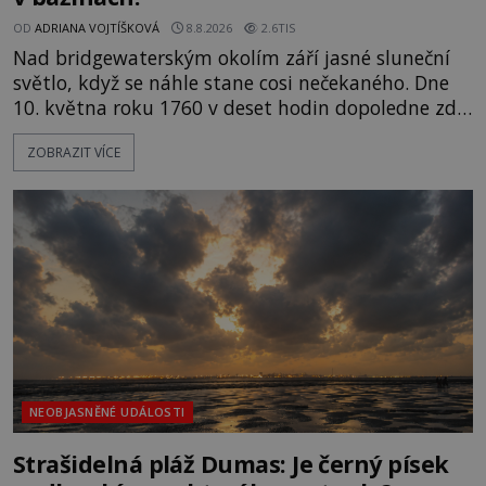
OD
ADRIANA VOJTÍŠKOVÁ
8.8.2026
2.6TIS
Nad bridgewaterským okolím září jasné sluneční
světlo, když se náhle stane cosi nečekaného. Dne
10. května roku 1760 v deset hodin dopoledne zde
dojde k vůbec prvnímu historicky doloženému
ZOBRAZIT VÍCE
přeletu UFO. Podle záznamů vyzařuje takové
světlo, že vypadá jako „koule hořícího ohně“. Jde
jen o nějaký optický klam, nebo se zde skutečně
právě vznáší mimozemská loď
NEOBJASNĚNÉ UDÁLOSTI
Strašidelná pláž Dumas: Je černý písek