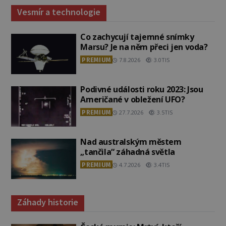
Vesmír a technologie
Co zachycují tajemné snímky
Marsu? Je na něm přeci jen voda?
PREMIUM
7.8.2026
3.0TIS
Podivné události roku 2023: Jsou
Američané v obležení UFO?
PREMIUM
27.7.2026
3.5TIS
Nad australským městem
„tančila“ záhadná světla
PREMIUM
4.7.2026
3.4TIS
Záhady historie