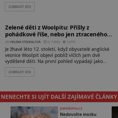
ilustrací a textu, který už téměř dvě století
ZOBRAZIT VÍCE
vzdoruje všem pokusům o rozluštění. Rohoncský
kodex patří mezi největší záhady evropských
dějin a dodnes nikdo s jistotou neví, kdo jej
napsal, kdy vznikl ani co vlastně vypráví.
Zelené děti z Woolpitu: Přišly z
Rohoncský kodex se poprvé objevuje v roce
pohádkové říše, nebo jen ztraceného
světa?
OD
HELENA STEJSKALOVÁ
31.7.2026
3.2TIS
Je žhavé léto 12. století, když obyvatelé anglické
vesnice Woolpit objeví poblíž vlčích jam dvě
vyděšené děti. Na první pohled vypadají jako
každé jiné, až na jednu děsivou výjimku. Jejich
ZOBRAZIT VÍCE
kůže má nazelenalý odstín, mluví
nesrozumitelnou řečí a odmítají jakékoli jídlo
kromě syrových bobů. Příběh se rychle stává
jednou z největších záhad středověké Anglie a ani
NENECHTE SI UJÍT DALŠÍ ZAJÍMAVÉ ČLÁNKY
po téměř devíti stech letech není
panidomu.cz
Nedovolte mozku