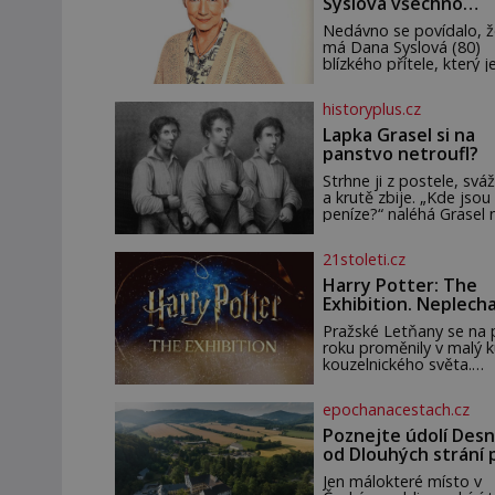
Syslová všechno
vzdala?
Nedávno se povídalo, ž
má Dana Syslová (80)
blízkého přítele, který je
oporou. Ale je to ještě
vůbec pravda? V
historyplus.cz
posledních dnech čím d
častěji mluví o svém
Lapka Grasel si na
odchodu. Dohnala ji snad
panstvo netroufl?
samota? Půs
Strhne ji z postele, sváž
a krutě zbije. „Kde jsou
peníze?“ naléhá Grasel 
starou švadlenku. Když
to neprozradí – ostatn
21stoleti.cz
ani nemůže, protože
žádné nemá, spokojí se
Harry Potter: The
lupič s několika měďáky
Exhibition. Neplech
štůčky látky. Zraněná ž
zahájena…
pár dní nato umírá. Je to
Pražské Letňany se na 
muž nebývale krutý. Je
roku proměnily v malý 
činy budí hrůzu ještě
kouzelnického světa.
dlouho po jeho smrti
Výstava Harry Potter™:
The Exhibition přivezla
epochanacestach.cz
Česka originální filmové
kostýmy a rekvizity,
Poznejte údolí Desn
Bradavice, Hagridovu c
od Dlouhých strání 
i uč
termální prameny
Jen málokteré místo v