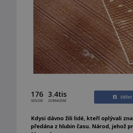
176
3.4tis
Sdíle
SDÍLENÍ
ZOBRAZENÍ
Kdysi dávno žili lidé, kteří oplývali z
předána z hlubin času. Národ, jehož p