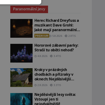
Paranormální jevy
Herec Richard Dreyfuss a
muzikant Dave Grohl:
Jaké mají paranormální
zážitky?
PREMIUM
5.8.2026
2.8TIS
Hororové zábavní parky:
Straší tu oběti nehod?
4.8.2026
3.4TIS
Kroky v prázdných
chodbách a přízraky v
oknech: Nejděsivější
domy v Česku budí hrůzu
2.8.2026
3.3TIS
Nejděsivější lesy světa:
Vstoupí jen ti
nejodvážnější!