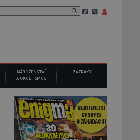
 po cestě utíká zvláštní psovitá šelma, údajně bájná čupakabra.
NÁBOŽENSTVÍ
ZÁZRAKY
A OKULTISMUS