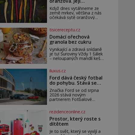
oranžová. Její
neuvěřitelný příběh
Když dnes vytáhneme ze
začíná fialovou barvou
země mrkev, většina z nás
očekává sytě oranžový
kořen. Jenže po většinu své
historie je mrkev všechno
tisicereceptu.cz
možné, jen ne oranžová. Je
fialová, žlutá, bílá, někdy
Domácí ořechová
dokonce téměř černá. Až
granola bez cukru
díky stovkám let pečlivého
šlechtění se z ní stává
Vynikající a zdravá snídaně
zelenina, bez které si
je tu! Suroviny Vždy 1 šálek
českou zahradu ani
– neloupaných mandlí kešu
nedokážeme představit.
ořechů vlašských ořechů
Její příběh je
slunečnicových semínek
iluxus.cz
semínek dýně rozinek 3
šálky ovesných vloček 1
Ford dává český fotbal
lžíce mlet
do pohybu. Stává se
novým partnerem
Značka Ford se od srpna
FAČR
2026 stává novým
partnerem Fotbalové
asociace České republiky. V
rámci tříleté spolupráce
rezidenceonline.cz
zajistí mobilitu asociace,
reprezentačních týmů i
Prostor, který roste s
českého fotbalu v
dítětem
regionech. Partner
Je to svět, který se vyvíjí a