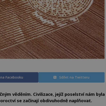
t na Facebooku
Sdílet na Twitteru
načným věděním. Civilizace, jejíž poselství nám byla
roroctví se začínají obdivuhodně naplňovat.