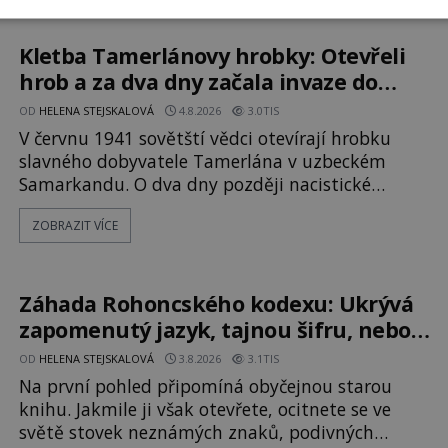
Trosky. Šlechtic Ota IV. z Bergova (1399–1452)
patří mezi vůdce protihusitského boje. Za
manželku má skutečně jistou
Kletba Tamerlánovy hrobky: Otevřeli
hrob a za dva dny začala invaze do
SSSR. Náhoda, nebo varování?
OD
HELENA STEJSKALOVÁ
4.8.2026
3.0TIS
V červnu 1941 sovětští vědci otevírají hrobku
slavného dobyvatele Tamerlána v uzbeckém
Samarkandu. O dva dny později nacistické
Německo zahajuje operaci Barbarossa a napadá
ZOBRAZIT VÍCE
Sovětský svaz. Shoda dat je natolik zarážející, že
se rodí jedna z nejslavnějších „kleteb“ 20. století.
Je na legendě něco pravdy, nebo jde jen o
fascinující souhru okolností? Když antropolog
Záhada Rohoncského kodexu: Ukrývá
Michail Gerasimov (1907-1970) a
zapomenutý jazyk, tajnou šifru, nebo
mistrovský podvrh?
OD
HELENA STEJSKALOVÁ
3.8.2026
3.1TIS
Na první pohled připomíná obyčejnou starou
knihu. Jakmile ji však otevřete, ocitnete se ve
světě stovek neznámých znaků, podivných