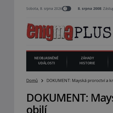
Sobota, 8. srpna 2026
8. srpna 2008
: Zástupce šerifa 
NEOBJASNĚNÉ
ZÁHADY
UDÁLOSTI
HISTORIE
Domů
DOKUMENT: Mayská proroctví a kru
DOKUMENT: Mayská
obilí