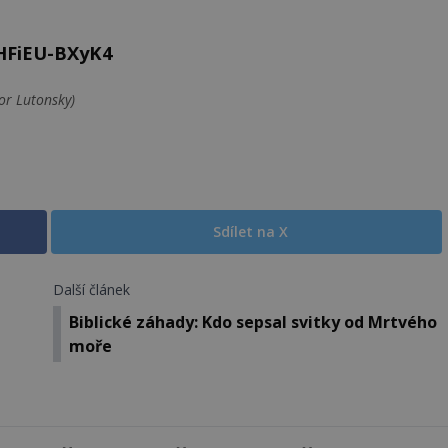
HFiEU-BXyK4
or Lutonsky)
Sdílet na X
Další článek
Biblické záhady: Kdo sepsal svitky od Mrtvého
moře