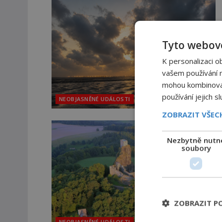
Tyto webové
K personalizaci o
vašem používání na
mohou kombinovat 
používání jejich s
NEOBJASNĚNÉ UDÁLOSTI
ZOBRAZIT VŠE
Nezbytně nutn
soubory
ZOBRAZIT P
NEOBJASNĚNÉ UDÁLOSTI