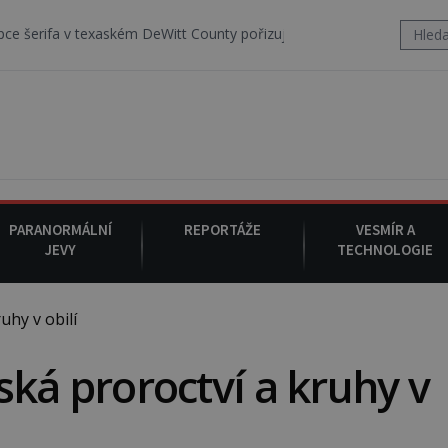
v texaském DeWitt County pořizuje video, na kterém před jeho vozem
PARANORMÁLNÍ
REPORTÁŽE
VESMÍR A
JEVY
TECHNOLOGIE
hy v obilí
 proroctví a kruhy v