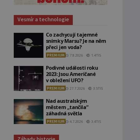
Vesmír a technologie
Co zachycují tajemné
snímky Marsu? Je na něm
přeci jen voda?
PREMIUM
7.8.2026
1.4TIS
Podivné události roku
2023: Jsou Američané
v obležení UFO?
PREMIUM
27.7.2026
3.5TIS
Nad australským
městem „tančila“
záhadná světla
PREMIUM
4.7.2026
3.4TIS
Záhady historie