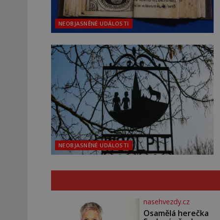
NEOBJASNĚNÉ UDÁLOSTI
NEOBJASNĚNÉ UDÁLOSTI
nasehvezdy.cz
Osamělá herečka