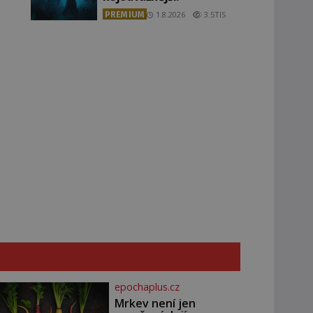
PREMIUM
1.8.2026
3.5TIS
epochaplus.cz
Mrkev není jen