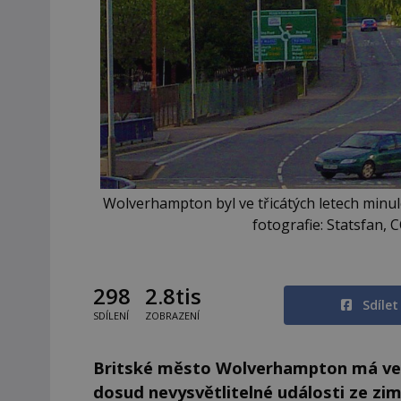
Wolverhampton byl ve třicátých letech minul
fotografie: Statsfan,
298
2.8tis
Sdíle
SDÍLENÍ
ZOBRAZENÍ
Britské město Wolverhampton má ve s
dosud nevysvětlitelné události ze zi