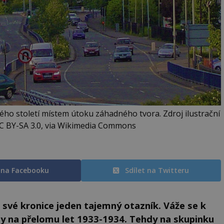
ého století místem útoku záhadného tvora. Zdroj ilustrační
 CC BY-SA 3.0, via Wikimedia Commons
t na Facebooku
Sdílet na Twitteru
vé kronice jeden tajemný otazník. Váže se k
my na přelomu let 1933-1934. Tehdy na skupinku