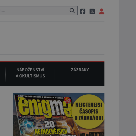
 cestě utíká zvláštní psovitá šelma, údajně bájná čupakabra.
8. 
NÁBOŽENSTVÍ
ZÁZRAKY
A OKULTISMUS