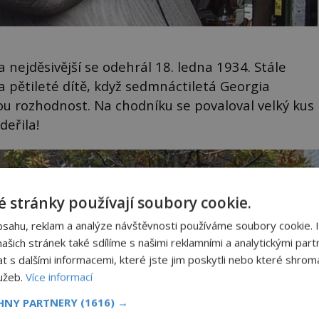
 nejděsivější se odehrál 18. ledna 1934. Stále
 pětileté dítě, když sedmnáctiletá Georgia
 rozhodnost. Na chodníku se povaloval velký kus
deřila!
 stránky používají soubory cookie.
bsahu, reklam a analýze návštěvnosti používáme soubory cookie. 
šich stránek také sdílíme s našimi reklamními a analytickými partn
s dalšími informacemi, které jste jim poskytli nebo které shromá
lužeb.
Více informací
CHNY PARTNERY
(1616) →