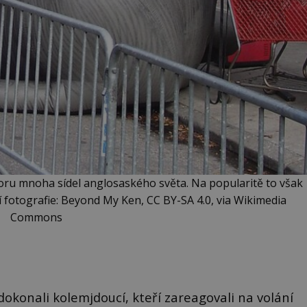
oru mnoha sídel anglosaského světa. Na popularitě to však
 fotografie: Beyond My Ken, CC BY-SA 4.0, via Wikimedia
Commons
okonali kolemjdoucí, kteří zareagovali na volání