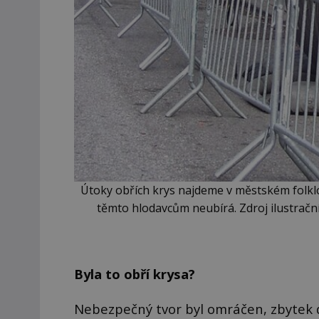
Útoky obřích krys najdeme v městském folkl
těmto hlodavcům neubírá. Zdroj ilustrační
Byla to obří krysa?
Nebezpečný tvor byl omráčen, zbytek d