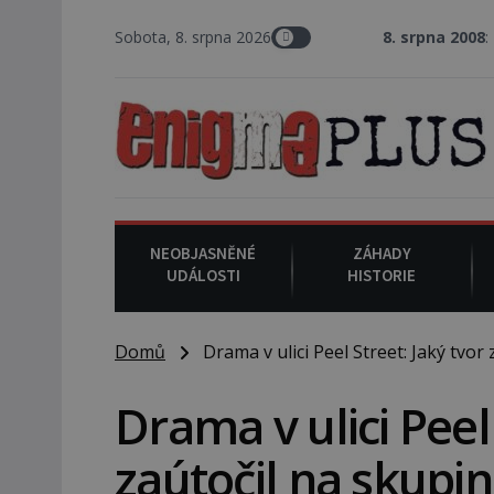
Sobota, 8. srpna 2026
8. srpna 2008
: Zástupce šerifa v t
NEOBJASNĚNÉ
ZÁHADY
UDÁLOSTI
HISTORIE
Domů
Drama v ulici Peel Street: Jaký tvor 
Drama v ulici Peel
zaútočil na skupin