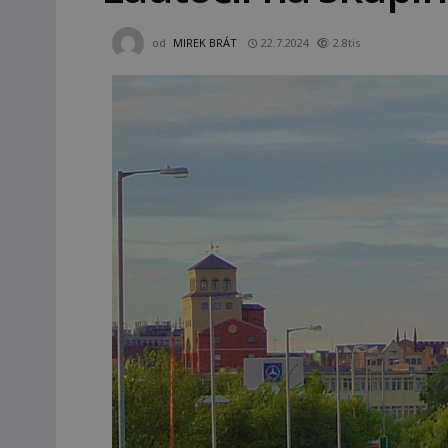
od
MIREK BRÁT
22.7.2024
2.8tis