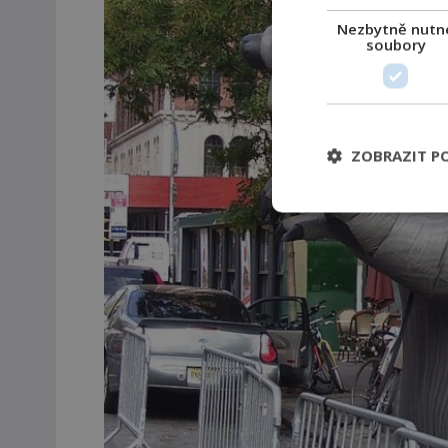
Nezbytně nutn
soubory
ZOBRAZIT P