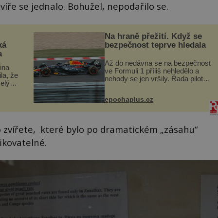
zvíře se jednalo. Bohužel, nepodařilo se.
Na hraně přežití. Když se
ká
bezpečnost teprve hledala
a
Až do nedávna se na bezpečnost
lina
ve Formuli 1 příliš nehledělo a
ila, že
nehody se jen vršily. Řada pilotů
elý
to poznala na vlastní kůži, často
s v
s trvalými následky nebo bohužel
ého
epochaplus.cz
i ztrátou života. Dnes
ruhy
nepochopiteln...
 zvířete, které bylo po dramatickém „zásahu“
ikovatelné.