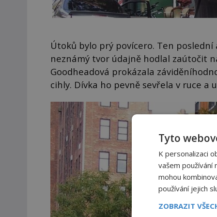
Útoků bylo prý povícero. Ten poslední a
neznámý tvor údajně hodlal zaútočit na
Goodheadová prokázala záviděníhodnou
cihly. Dívka ho pevně sevřela v ruce a u
Tyto webové
K personalizaci o
vašem používání na
mohou kombinovat 
používání jejich s
ZOBRAZIT VŠE