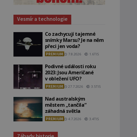
Vesmír a technologie
Co zachycují tajemné
snímky Marsu? Je na něm
přeci jen voda?
PREMIUM
7.8.2026
1.6TIS
Podivné události roku
2023: Jsou Američané
v obležení UFO?
PREMIUM
27.7.2026
3.5TIS
Nad australským
městem „tančila“
záhadná světla
PREMIUM
4.7.2026
3.4TIS
Záhady historie