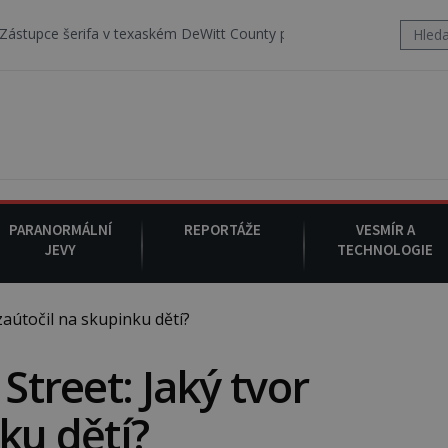
exaském DeWitt County pořizuje video, na kterém před jeho vozem po
PARANORMÁLNÍ
REPORTÁŽE
VESMÍR A
JEVY
TECHNOLOGIE
zaútočil na skupinku dětí?
 Street: Jaký tvor
ku dětí?