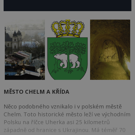
MĚSTO CHELM A KŘÍDA
Něco podobného vznikalo i v polském městě
Chelm. Toto historické město leží ve východním
Polsku na říčce Uherka asi 25 kilometrů
západně od hranice s Ukrajinou. Má téměř 70