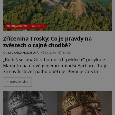
NEOBJASNĚNÉ UDÁLOSTI
Zřícenina Trosky: Co je pravdy na
zvěstech o tajné chodbě?
OD
MICHAELA HOLUBOVÁ
5.8.2026
3.4TIS
„Budeš se smažit v horoucích peklech!“ povykuje
Markéta na o dvě generace mladší Barboru. Ta jí
za chvíli slovní palbu opětuje. První je zarytá
katolička, druhá přesvědčená kališnice. A každá z
ZOBRAZIT VÍCE
nich se usídlí na jedné z věží slavného hradu
Trosky. Šlechtic Ota IV. z Bergova (1399–1452) patří
mezi vůdce protihusitského boje. Za manželku má
skutečně jistou