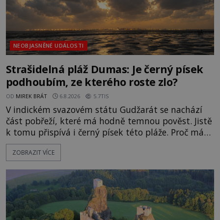
NEOBJASNĚNÉ UDÁLOSTI
Strašidelná pláž Dumas: Je černý písek
podhoubím, ze kterého roste zlo?
OD
MIREK BRÁT
6.8.2026
5.7TIS
V indickém svazovém státu Gudžarát se nachází
část pobřeží, které má hodně temnou pověst. Jistě
k tomu přispívá i černý písek této pláže. Proč má
pláž takové netypické zbarvení? Nakolik jsou
ZOBRAZIT VÍCE
pravdivé historky, že zde došlo k nevysvětlitelným
zmizením turistů? Ti, kteří se nebojí, nás mohou
následovat. Vstupujeme na pláž Dumas ve městě
Surat. Gu