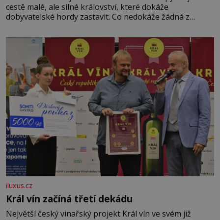
cestě malé, ale silné království, které dokáže
dobyvatelské hordy zastavit. Co nedokáže žádná z
asijských říší, co nedokážou Němci – to dokáže český
král. Nebo že by ne? Mongolové od roku 1223 postupují
podél Kaspického a Azovského moře,
iluxus.cz
Král vín začíná třetí dekádu
Největší český vinařský projekt Král vín ve svém již