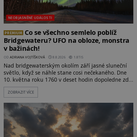
NEOBJASNĚNÉ UDÁLOSTI
Co se všechno semlelo poblíž
PREMIUM
Bridgewateru? UFO na obloze, monstra
v bažinách!
OD
ADRIANA VOJTÍŠKOVÁ
8.8.2026
1.8TIS
Nad bridgewaterským okolím září jasné sluneční
světlo, když se náhle stane cosi nečekaného. Dne
10. května roku 1760 v deset hodin dopoledne zde
dojde k vůbec prvnímu historicky doloženému
ZOBRAZIT VÍCE
přeletu UFO. Podle záznamů vyzařuje takové
světlo, že vypadá jako „koule hořícího ohně“. Jde
jen o nějaký optický klam, nebo se zde skutečně
právě vznáší mimozemská loď