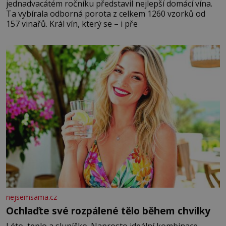
jednadvacátém ročníku představil nejlepší domácí vína.
Ta vybírala odborná porota z celkem 1260 vzorků od
157 vinařů. Král vín, který se – i pře
nejsemsama.cz
Ochlaďte své rozpálené tělo během chvilky
Léto, teplo a sluníčko. Naprosto ideální kombinace.