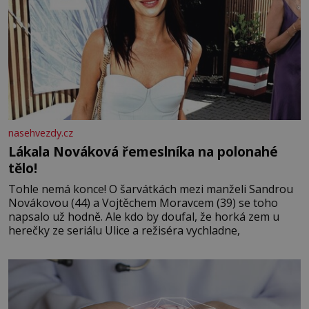
nasehvezdy.cz
Lákala Nováková řemeslníka na polonahé
tělo!
Tohle nemá konce! O šarvátkách mezi manželi Sandrou
Novákovou (44) a Vojtěchem Moravcem (39) se toho
napsalo už hodně. Ale kdo by doufal, že horká zem u
herečky ze seriálu Ulice a režiséra vychladne,