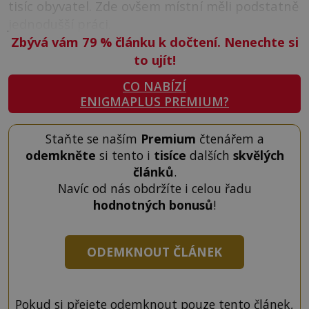
tisíc obyvatel. Zde ovšem místní měli podstatně
jednodušší práci.
Zbývá vám 79
%
článku k dočtení. Nenechte si
to ujít!
CO NABÍZÍ
ENIGMAPLUS PREMIUM?
Staňte se naším
Premium
čtenářem a
odemkněte
si tento i
tisíce
dalších
skvělých
článků
.
Navíc od nás obdržíte i celou řadu
hodnotných bonusů
!
ODEMKNOUT ČLÁNEK
Pokud si přejete odemknout pouze tento článek,