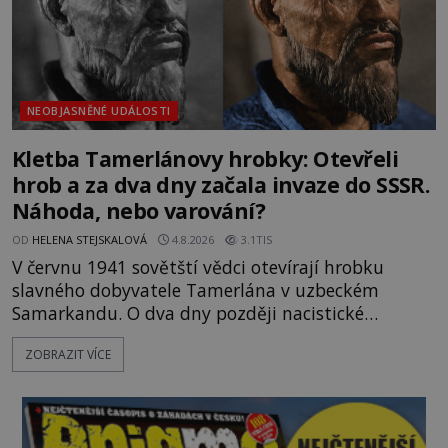
NEOBJASNĚNÉ UDÁLOSTI
Kletba Tamerlánovy hrobky: Otevřeli
hrob a za dva dny začala invaze do SSSR.
Náhoda, nebo varování?
OD
HELENA STEJSKALOVÁ
4.8.2026
3.1TIS
V červnu 1941 sovětští vědci otevírají hrobku
slavného dobyvatele Tamerlána v uzbeckém
Samarkandu. O dva dny později nacistické
Německo zahajuje operaci Barbarossa a napadá
ZOBRAZIT VÍCE
Sovětský svaz. Shoda dat je natolik zarážející, že se
rodí jedna z nejslavnějších „kleteb“ 20. století. Je
na legendě něco pravdy, nebo jde jen o fascinující
souhru okolností? Když antropolog Michail