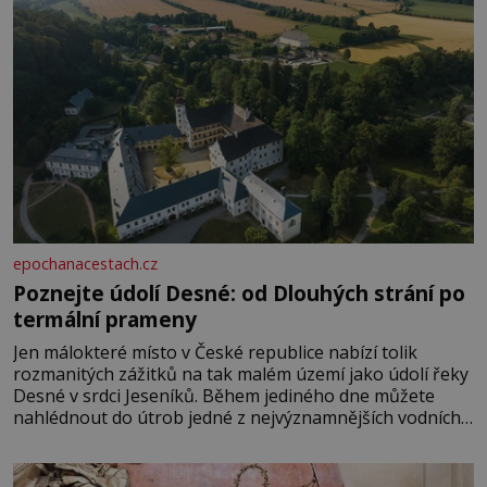
epochanacestach.cz
Poznejte údolí Desné: od Dlouhých strání po
termální prameny
Jen málokteré místo v České republice nabízí tolik
rozmanitých zážitků na tak malém území jako údolí řeky
Desné v srdci Jeseníků. Během jediného dne můžete
nahlédnout do útrob jedné z nejvýznamnějších vodních
elektráren v Evropě, vydat se na horské hřebeny, projet
se na koloběžce a den zakončit poznáváním památek ve
Velkých Losinách nebo v termálním