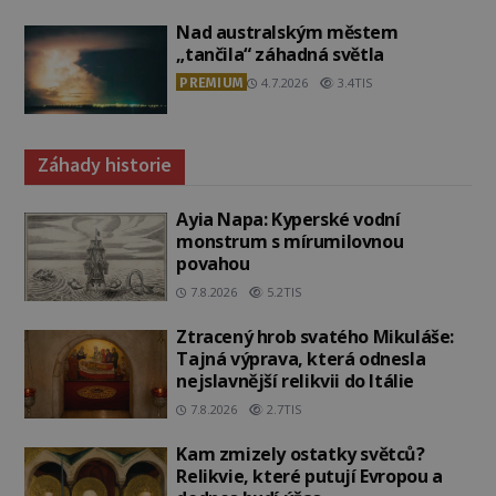
Nad australským městem
„tančila“ záhadná světla
PREMIUM
4.7.2026
3.4TIS
Záhady historie
Ayia Napa: Kyperské vodní
monstrum s mírumilovnou
povahou
7.8.2026
5.2TIS
Ztracený hrob svatého Mikuláše:
Tajná výprava, která odnesla
nejslavnější relikvii do Itálie
7.8.2026
2.7TIS
Kam zmizely ostatky světců?
Relikvie, které putují Evropou a