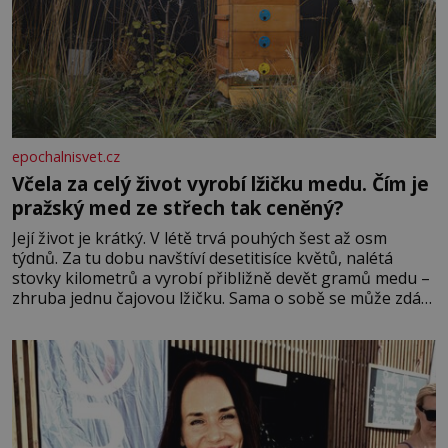
epochalnisvet.cz
Včela za celý život vyrobí lžičku medu. Čím je
pražský med ze střech tak ceněný?
Její život je krátký. V létě trvá pouhých šest až osm
týdnů. Za tu dobu navštíví desetitisíce květů, nalétá
stovky kilometrů a vyrobí přibližně devět gramů medu –
zhruba jednu čajovou lžičku. Sama o sobě se může zdát
bezvýznamná. Teprve když se spojí s dalšími desítkami
tisíc příslušnic svého včelstva, vznikne jeden z
nejdokonalejších organismů