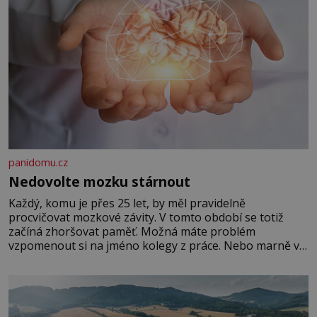
panidomu.cz
Nedovolte mozku stárnout
Každý, komu je přes 25 let, by měl pravidelně
procvičovat mozkové závity. V tomto období se totiž
začíná zhoršovat paměť. Možná máte problém
vzpomenout si na jméno kolegy z práce. Nebo marně v
paměti lovíte název knížky, kterou jste nedávno přečetli.
Je to opravdu tak, s věkem jako kdyby se paměť
rozhodla stávkovat. Cvičte