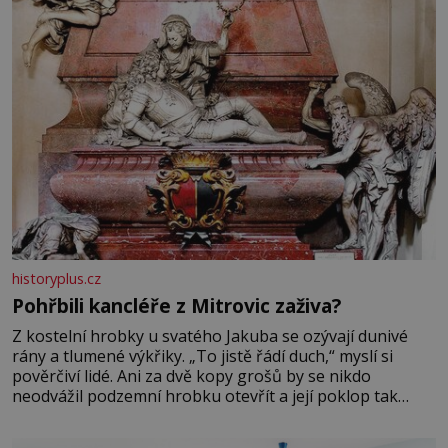
historyplus.cz
Pohřbili kancléře z Mitrovic zaživa?
Z kostelní hrobky u svatého Jakuba se ozývají dunivé
rány a tlumené výkřiky. „To jistě řádí duch,“ myslí si
pověrčiví lidé. Ani za dvě kopy grošů by se nikdo
neodvážil podzemní hrobku otevřít a její poklop tak
raději jen skrápí svěcenou vodou. Za několik dní divné
burácení skutečně ustane. Když o mnoho let později