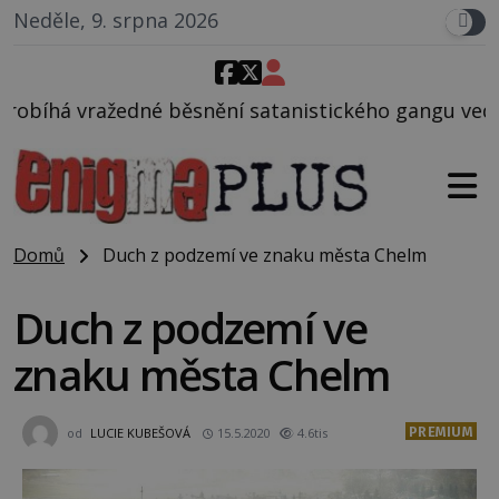
Neděle, 9. srpna 2026
ění satanistického gangu vedeného Charlesem Manso
Domů
Duch z podzemí ve znaku města Chelm
Duch z podzemí ve
znaku města Chelm
PREMIUM
od
LUCIE KUBEŠOVÁ
15.5.2020
4.6tis