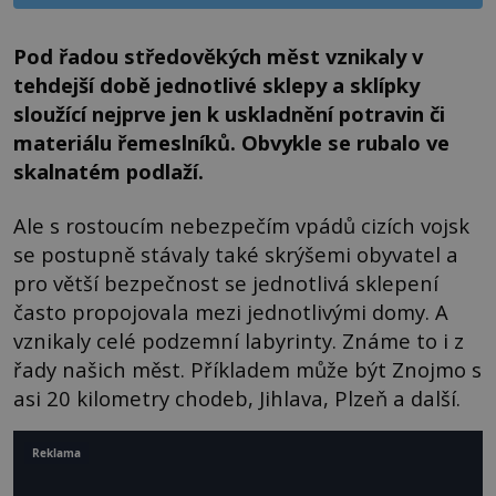
Pod řadou středověkých měst vznikaly v
tehdejší době jednotlivé sklepy a sklípky
sloužící nejprve jen k uskladnění potravin či
materiálu řemeslníků. Obvykle se rubalo ve
skalnatém podlaží.
Ale s rostoucím nebezpečím vpádů cizích vojsk
se postupně stávaly také skrýšemi obyvatel a
pro větší bezpečnost se jednotlivá sklepení
často propojovala mezi jednotlivými domy. A
vznikaly celé podzemní labyrinty. Známe to i z
řady našich měst. Příkladem může být Znojmo s
asi 20 kilometry chodeb, Jihlava, Plzeň a další.
Reklama