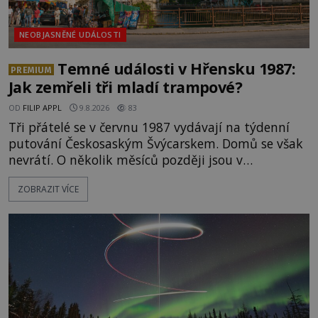
NEOBJASNĚNÉ UDÁLOSTI
Temné události v Hřensku 1987:
PREMIUM
Jak zemřeli tři mladí trampové?
OD
FILIP APPL
9.8.2026
83
Tři přátelé se v červnu 1987 vydávají na týdenní
putování Českosaským Švýcarskem. Domů se však
nevrátí. O několik měsíců později jsou v
nepřístupných skalách u Hřenska nalezeny jejich
ZOBRAZIT VÍCE
kostry – a s nimi stopy, které se jen obtížně slučují
s nešťastnou náhodou. Zabil mladé trampy
přírodní živel, neznámý útočník, nebo někdo, koho
tehdejší režim nechtěl odhalit? [gallery
ids="171131,171132,1711