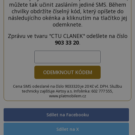
můžete tak učinit zasláním jediné SMS. Během
chvilky obdržíte číselný kód, který opíšete do
následujícího okénka a kliknutím na tlačítko jej
odemknete.
Zprávu ve tvaru "CTU CLANEK" odešlete na číslo
903 33 20
.
ODEMKNOUT KÓDEM
Cena SMS odeslané na číslo 9033320 je 20 Kč vč. DPH. Službu
technicky zajišťuje Airtoy a.s. Infolinka: 602 777 555,
www.platmobilem.cz
Sdílet na Facebooku
Sdílet na X