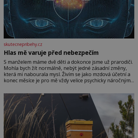
skutecnepribehy.cz
Hlas mě varuje před nebezpečím
S manželem máme dvě děti a dokonce jsme už prarodiči.
Mohla bych žít normálně, nebýt jedné zásadní změny,
která mi nabourala mysl. Živím se jako mzdová účetní a
konec měsíce je pro mě vždy velice psychicky náročným
obdobím. Od té chvíle, co máme vnoučata, mi dcera čím
dál častěji volá o pomoc, co se hlídání týče. Dalo by se