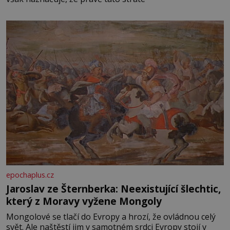
epochaplus.cz
Jaroslav ze Šternberka: Neexistující šlechtic,
který z Moravy vyžene Mongoly
Mongolové se tlačí do Evropy a hrozí, že ovládnou celý
svět. Ale naštěstí jim v samotném srdci Evropy stojí v