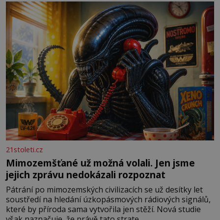
měkkost a bezpečí, proto by pokoj miminka měl působit
především klidně a útulně. Předškolní věk je
21stoleti.cz
Mimozemšťané už možná volali. Jen jsme
jejich zprávu nedokázali rozpoznat
Pátrání po mimozemských civilizacích se už desítky let
soustředí na hledání úzkopásmových rádiových signálů,
které by příroda sama vytvořila jen stěží. Nová studie
však naznačuje, že právě tato strate