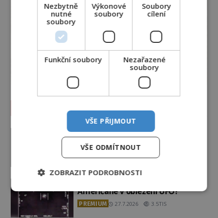
Nezbytně
Výkonové
Soubory
nutné
soubory
cílení
soubory
Funkční soubory
Nezařazené
soubory
Vesmír a technologie
VŠE PŘIJMOUT
Co zachycují tajemné snímky
Marsu? Je na něm přeci jen voda?
VŠE ODMÍTNOUT
PREMIUM
7.8.2026
2.5TIS
ZOBRAZIT PODROBNOSTI
Podivné události roku 2023: Jsou
Američané v obležení UFO?
PREMIUM
27.7.2026
3.5TIS