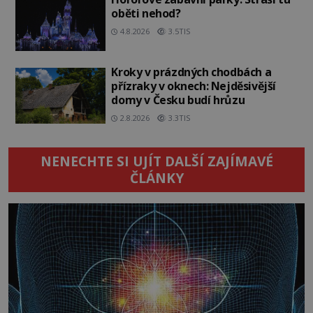
oběti nehod?
4.8.2026
3.5TIS
Kroky v prázdných chodbách a
přízraky v oknech: Nejděsivější
domy v Česku budí hrůzu
2.8.2026
3.3TIS
NENECHTE SI UJÍT DALŠÍ ZAJÍMAVÉ
ČLÁNKY