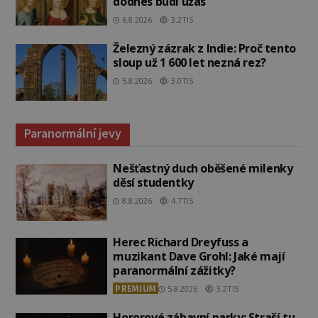
dodnes budí úžas
6.8.2026
3.2TIS
Železný zázrak z Indie: Proč tento
sloup už 1 600 let nezná rez?
5.8.2026
3.0TIS
Paranormální jevy
Nešťastný duch oběšené milenky
děsí studentky
8.8.2026
4.7TIS
Herec Richard Dreyfuss a
muzikant Dave Grohl: Jaké mají
paranormální zážitky?
PREMIUM
5.8.2026
3.2TIS
Hororové zábavní parky: Straší tu