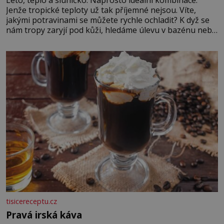
Jenže tropické teploty už tak příjemné nejsou. Víte,
jakými potravinami se můžete rychle ochladit? K dyž se
nám tropy zaryjí pod kůži, hledáme úlevu v bazénu nebo
pomocí klimatizace. Jenže ne vždycky můžeme být v jejich
blízkosti. Nemusíte však zoufat. Pokud budete mít
promyšlený jídelníček, žadné pařáky si na vás
tisicereceptu.cz
Pravá irská káva