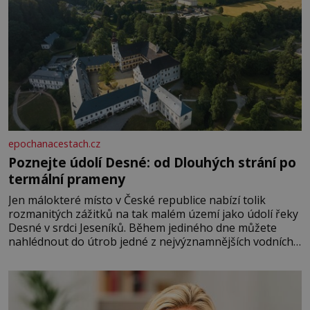
epochanacestach.cz
Poznejte údolí Desné: od Dlouhých strání po
termální prameny
Jen málokteré místo v České republice nabízí tolik
rozmanitých zážitků na tak malém území jako údolí řeky
Desné v srdci Jeseníků. Během jediného dne můžete
nahlédnout do útrob jedné z nejvýznamnějších vodních
elektráren v Evropě, vydat se na horské hřebeny, projet
se na koloběžce a den zakončit poznáváním památek ve
Velkých Losinách nebo v termálním