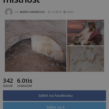
od
MAREK HADRBOLEC
1.6.2019
6.0tis
342
6.0tis
SDÍLENÍ
ZOBRAZENÍ
Sdílet na Facebooku
Sdílet na X