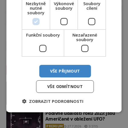
Nezbytně
Výkonové
Soubory
nutné
soubory
cílení
soubory
Funkční soubory
Nezařazené
soubory
Vesmír a technologie
VŠE PŘIJMOUT
Co zachycují tajemné snímky
VŠE ODMÍTNOUT
Marsu? Je na něm přeci jen voda?
PREMIUM
7.8.2026
1.6TIS
ZOBRAZIT PODROBNOSTI
Podivné události roku 2023: Jsou
Američané v obležení UFO?
PREMIUM
27.7.2026
3.5TIS