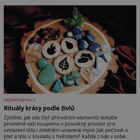
fyzický ani psychický nátlak. Syn brněnského řezníka
chce být knězem a
nejsemsama.cz
Rituály krásy podle živlů
Zjistěte, jak síla čtyř přírodních elementů dokáže
proměnit vaši koupelnu v posvátný prostor pro
omlazení těla i zklidnění unavené mysli. Jak pečovat o
pleť a tělo v souladu s hvězdami? Každá z nás v sobě