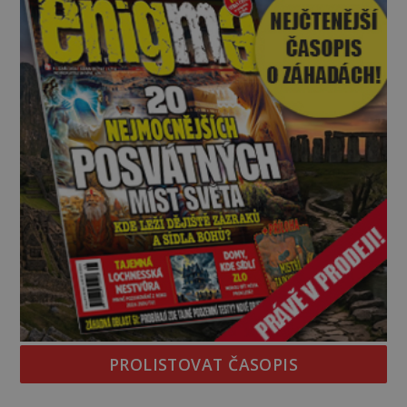
zásoby a každý den znamená další porci strádá
PROLISTOVAT ČASOPIS