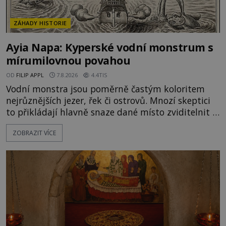
ZÁHADY HISTORIE
Ayia Napa: Kyperské vodní monstrum s
mírumilovnou povahou
OD
FILIP APPL
7.8.2026
4.4TIS
Vodní monstra jsou poměrně častým koloritem
nejrůznějších jezer, řek či ostrovů. Mnozí skeptici
to přikládají hlavně snaze dané místo zviditelnit a
přitáhnout k němu pozornost záhadám
ZOBRAZIT VÍCE
nakloněných turistů. Je to také případ kyperského
tvora jménem Ayia Napa? Nebo se může za
legendami o něm ukrývat nějaký pravdivý základ?
V blízkosti Mysu Greco, jak se přez