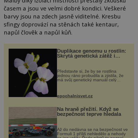
Malby díky izolaci místnosti přestály zkoušku
časem a jsou ve velmi dobré kondici. Veškeré
barvy jsou na zdech jasně viditelné. Kresbu
sfingy doprovází na stěnách také kentaur,
napůl člověk a napůl kůň.
Duplikace genomu u rostlin:
Skrytá genetická zátěž i
evoluční výhoda
Představte si, že by se rostlina
jednou ráno probudila a zjistila, že
má svůj genetický manuál celý
dvakrát. Přesně to se občas v
přírodě stane – a podle nového
výzkumu to může být pro druhy
epochalnisvet.cz
vstupenka...
Na hraně přežití. Když se
bezpečnost teprve hledala
Až do nedávna se na bezpečnost ve
Formuli 1 příliš nehledělo a nehody