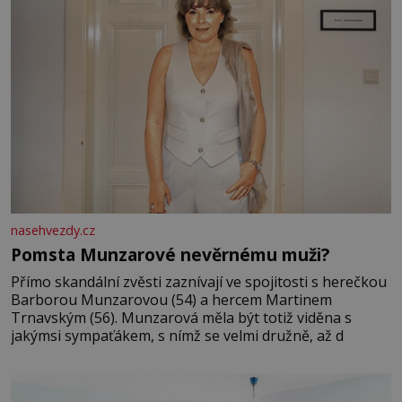
nasehvezdy.cz
Pomsta Munzarové nevěrnému muži?
Přímo skandální zvěsti zaznívají ve spojitosti s herečkou
Barborou Munzarovou (54) a hercem Martinem
Trnavským (56). Munzarová měla být totiž viděna s
jakýmsi sympaťákem, s nímž se velmi družně, až d