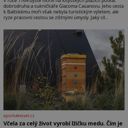
V roce 1764 byste mohli na lotyšských plážích potkat
dobrodruha a sukničkáře Giacoma Casanovu. Jeho cesta
k Baltskému moři však nebyla turistickým výletem, ale
ryze pracovní cestou se zištnými úmysly. Jaký cíl
Casanova sledoval, když se například procházel uličkami
lotyšské Rigy? Casanova v Pobaltí kontaktoval tamní
zednářské lóže. Nebyl v této oblasti žádným nováčkem,
protože do zednářské
epochalnisvet.cz
Včela za celý život vyrobí lžičku medu. Čím je