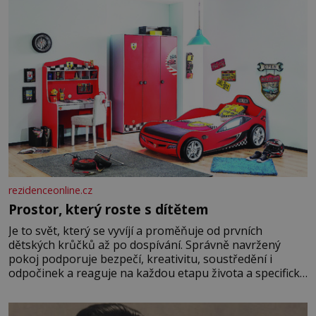
rezidenceonline.cz
Prostor, který roste s dítětem
Je to svět, který se vyvíjí a proměňuje od prvních
dětských krůčků až po dospívání. Správně navržený
pokoj podporuje bezpečí, kreativitu, soustředění i
odpočinek a reaguje na každou etapu života a specifické
potřeby dítěte. Pro nejmenší je klíčová jednoduchost,
měkkost a bezpečí, proto by pokoj miminka měl působit
především klidně a útulně. Předškolní věk je