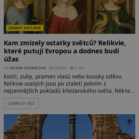
ZÁHADY HISTORIE
Kam zmizely ostatky světců? Relikvie,
které putují Evropou a dodnes budí
úžas
OD
HELENA STEJSKALOVÁ
6.8.2026
2.7TIS
Kosti, zuby, pramen vlasů nebo kousky oděvu.
Relikvie svatých jsou po staletí jedním z
nejcennějších pokladů křesťanského světa. Některé
mají pečlivě doloženou historii, jiné provází
ZOBRAZIT VÍCE
záhady, krádeže i nečekané objevy. Jejich osudy
připomínají dobrodružné romány, přesto se opírají
o skutečné historické události. Ve středověké
Evropě mají relikvie mimořádnou hodnotu. Nejsou
jen předmětem úcty