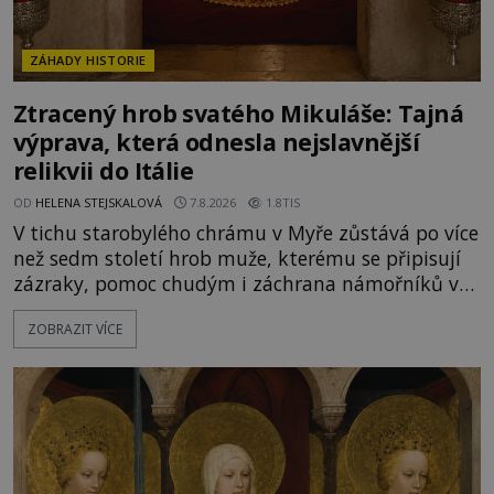
ZÁHADY HISTORIE
Ztracený hrob svatého Mikuláše: Tajná
výprava, která odnesla nejslavnější
relikvii do Itálie
OD
HELENA STEJSKALOVÁ
7.8.2026
1.8TIS
V tichu starobylého chrámu v Myře zůstává po více
než sedm století hrob muže, kterému se připisují
zázraky, pomoc chudým i záchrana námořníků v
bouřích. Pak ale přichází rok 1087 a klidné místo
ZOBRAZIT VÍCE
se mění v dějiště podivné noční výpravy. Skupina
italských námořníků otevírá hrob svatého
Mikuláše a odváží jeho ostatky přes moře do Bari.
Je to zbožná záchrana před nebezpečím, nebo
promyšlená krádež,