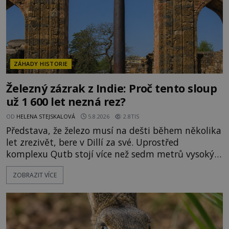
ZÁHADY HISTORIE
Železný zázrak z Indie: Proč tento sloup
už 1 600 let nezná rez?
OD
HELENA STEJSKALOVÁ
5.8.2026
2.8TIS
Představa, že železo musí na dešti během několika
let zrezivět, bere v Dillí za své. Uprostřed
komplexu Qutb stojí více než sedm metrů vysoký
železný sloup, který už přibližně 1 600 let odolává
ZOBRAZIT VÍCE
počasí s jen nepatrnými stopami koroze. Jeho
mimořádná trvanlivost dlouho živí legendy o
ztracených technologiích či tajemných
materiálech. Moderní metalurgie však ukazuje, že
skutečné vysvětlení je ješt