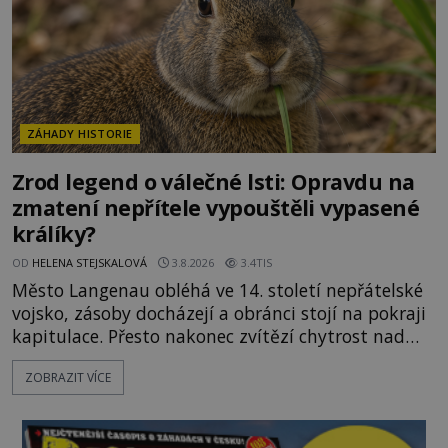
ZÁHADY HISTORIE
Zrod legend o válečné lsti: Opravdu na
zmatení nepřítele vypouštěli vypasené
králíky?
OD
HELENA STEJSKALOVÁ
3.8.2026
3.4TIS
Město Langenau obléhá ve 14. století nepřátelské
vojsko, zásoby docházejí a obránci stojí na pokraji
kapitulace. Přesto nakonec zvítězí chytrost nad
hrubou silou. Podle staré německé legendy vypustí
ZOBRAZIT VÍCE
obyvatelé za hradby dobře živeného králíka, aby
nepřítele přesvědčili, že uvnitř města je jídla stále
dost. Čas pracuje pro obléhatele. Ve městě ubývají