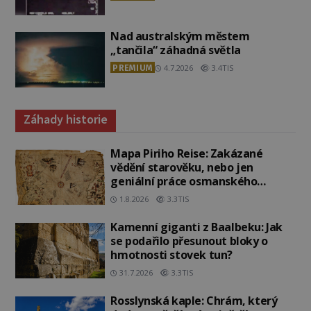
Nad australským městem
„tančila“ záhadná světla
PREMIUM
4.7.2026
3.4TIS
Záhady historie
Mapa Piriho Reise: Zakázané
vědění starověku, nebo jen
geniální práce osmanského
admirála?
1.8.2026
3.3TIS
Kamenní giganti z Baalbeku: Jak
se podařilo přesunout bloky o
hmotnosti stovek tun?
31.7.2026
3.3TIS
Rosslynská kaple: Chrám, který