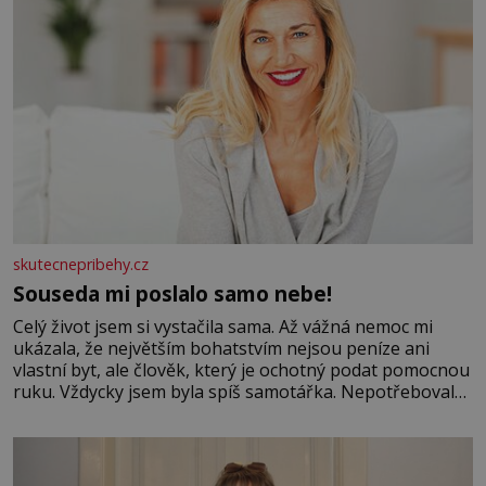
skutecnepribehy.cz
Souseda mi poslalo samo nebe!
Celý život jsem si vystačila sama. Až vážná nemoc mi
ukázala, že největším bohatstvím nejsou peníze ani
vlastní byt, ale člověk, který je ochotný podat pomocnou
ruku. Vždycky jsem byla spíš samotářka. Nepotřebovala
jsem kolem sebe partu kamarádek ani partnera. Stačily
mi knihy, práce a hlavně klid. Hned po studiích jsem
odešla z rodného města,