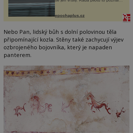
se jen vršily. Řada pilotů to poznala
na vlastní kůži, často s trvalými
následky nebo bohužel i ztrátou
života. Dnes nepochopiteln...
epochaplus.cz
Nebo Pan, lidský bůh s dolní polovinou těla
připomínající kozla. Stěny také zachycují výjev
ozbrojeného bojovníka, který je napaden
panterem.