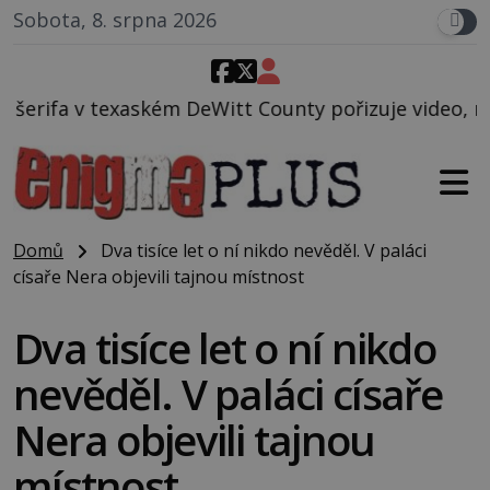
Sobota, 8. srpna 2026
itt County pořizuje video, na kterém před jeho voze
Domů
Dva tisíce let o ní nikdo nevěděl. V paláci
císaře Nera objevili tajnou místnost
Dva tisíce let o ní nikdo
nevěděl. V paláci císaře
Nera objevili tajnou
místnost