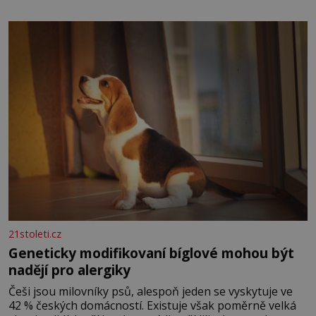
nese otisk vesmíru, který se projevuje nejen v naší
povaze, ale i v potřebách naší pokožky. Ohnivá znamení
Ženy narozené ve znamení Berana, Lva a Střelce v sobě
nesou žár, odvahu a neutuchající elán. Vaše
21stoleti.cz
Geneticky modifikovaní bíglové mohou být
nadějí pro alergiky
Češi jsou milovníky psů, alespoň jeden se vyskytuje ve
42 % českých domácností. Existuje však poměrně velká