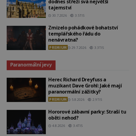
dodnes střeží svá největší
tajemství
30.7.2026
3.5TIS
Zmizelo pohádkové bohatství
templářského řádu do
nenávratna?
PREMIUM
29.7.2026
3.3TIS
Paranormální jevy
Herec Richard Dreyfuss a
muzikant Dave Grohl: Jaké mají
paranormální zážitky?
PREMIUM
5.8.2026
2.9TIS
Hororové zábavní parky: Straší tu
oběti nehod?
4.8.2026
3.4TIS