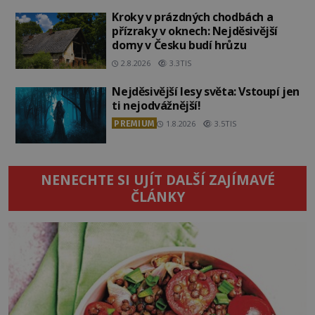
Kroky v prázdných chodbách a
přízraky v oknech: Nejděsivější
domy v Česku budí hrůzu
2.8.2026
3.3TIS
Nejděsivější lesy světa: Vstoupí jen
ti nejodvážnější!
PREMIUM
1.8.2026
3.5TIS
NENECHTE SI UJÍT DALŠÍ ZAJÍMAVÉ
ČLÁNKY