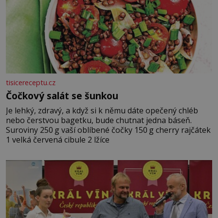
tisicereceptu.cz
Čočkový salát se šunkou
Je lehký, zdravý, a když si k němu dáte opečený chléb
nebo čerstvou bagetku, bude chutnat jedna báseň.
Suroviny 250 g vaší oblíbené čočky 150 g cherry rajčátek
1 velká červená cibule 2 lžíce