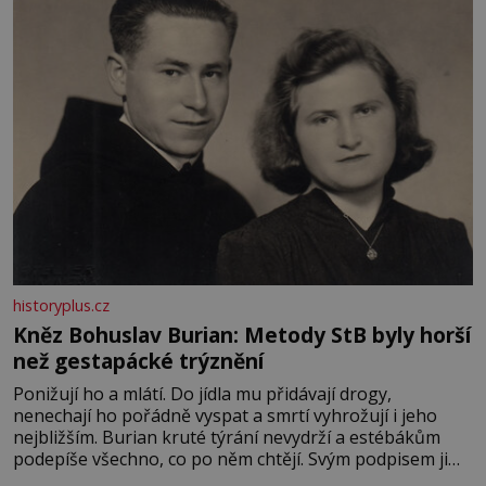
historyplus.cz
Kněz Bohuslav Burian: Metody StB byly horší
než gestapácké trýznění
Ponižují ho a mlátí. Do jídla mu přidávají drogy,
nenechají ho pořádně vyspat a smrtí vyhrožují i jeho
nejbližším. Burian kruté týrání nevydrží a estébákům
podepíše všechno, co po něm chtějí. Svým podpisem jim
potvrdí také to, že na něj během výslechů nikdo nevyvíjel