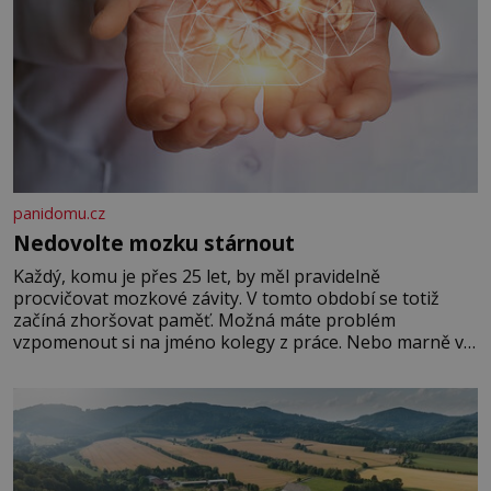
panidomu.cz
Nedovolte mozku stárnout
Každý, komu je přes 25 let, by měl pravidelně
procvičovat mozkové závity. V tomto období se totiž
začíná zhoršovat paměť. Možná máte problém
vzpomenout si na jméno kolegy z práce. Nebo marně v
paměti lovíte název knížky, kterou jste nedávno přečetli.
Je to opravdu tak, s věkem jako kdyby se paměť
rozhodla stávkovat. Cvičte