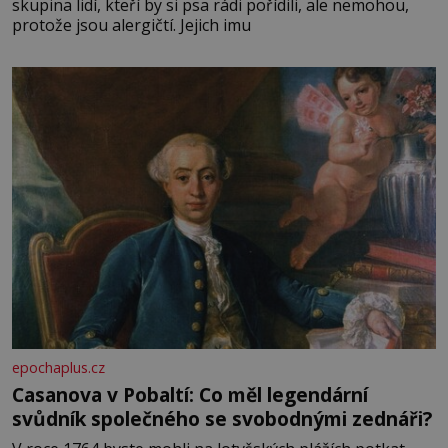
skupina lidí, kteří by si psa rádi pořídili, ale nemohou,
protože jsou alergičtí. Jejich imu
epochaplus.cz
Casanova v Pobaltí: Co měl legendární
svůdník společného se svobodnými zednáři?