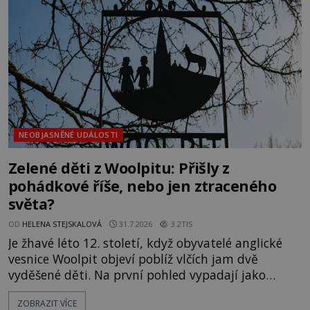
jistotou neví, kdo jej napsal, kdy vznikl ani co
vlastně vypráví. Rohoncský kodex se poprvé
objevuje v roce
NEOBJASNĚNÉ UDÁLOSTI
Zelené děti z Woolpitu: Přišly z
pohádkové říše, nebo jen ztraceného
světa?
OD
HELENA STEJSKALOVÁ
31.7.2026
3.2TIS
Je žhavé léto 12. století, když obyvatelé anglické
vesnice Woolpit objeví poblíž vlčích jam dvě
vyděšené děti. Na první pohled vypadají jako
každé jiné, až na jednu děsivou výjimku. Jejich
ZOBRAZIT VÍCE
kůže má nazelenalý odstín, mluví