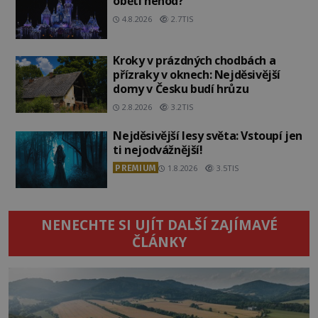
oběti nehod?
4.8.2026
2.7TIS
Kroky v prázdných chodbách a
přízraky v oknech: Nejděsivější
domy v Česku budí hrůzu
2.8.2026
3.2TIS
Nejděsivější lesy světa: Vstoupí jen
ti nejodvážnější!
PREMIUM
1.8.2026
3.5TIS
NENECHTE SI UJÍT DALŠÍ ZAJÍMAVÉ
ČLÁNKY