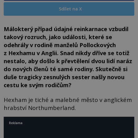
Sdílet na X
Málokterý případ údajné reinkarnace vzbudil
takový rozruch, jako události, které se
odehrály v rodině manželů Pollockových
z Hexhamu v Anglii. Snad nikdy dříve se totiž
nestalo, aby došlo k převtělení dvou lidí naráz
do nových členů té samé rodiny. Skutečně si
duše tragicky zesnulých sester našly novou
cestu ke svým rodičům?
Hexham je tiché a malebné město v anglickém
hrabství Northumberland.
Reklama