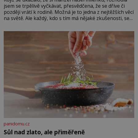
jsem se trpělivě vyčkávat, přesvědčena, že se dříve či
později vrátí k rodině. Možná je to jedna z nejtěžších věcí
na světě. Ale každý, kdo s tím má nějaké zkušenosti, se
zapřísahá, že pokud odpustíte, znatelně se vám uleví.
Když se ke mně doneslo, že si manžel pořídil milenku,
panidomu.cz
Sůl nad zlato, ale přiměřeně