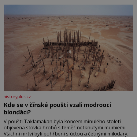
historyplus.cz
Kde se v čínské poušti vzali modroocí
blonďáci?
V poušti Taklamakan byla koncem minulého století
objevena stovka hrobů s téměř netknutými mumiemi.
Všichni mrtví byli pohřbeni s úctou a četnými milodary.