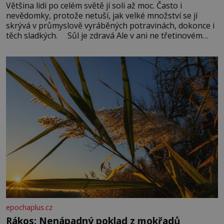
Většina lidí po celém světě jí soli až moc. Často i
nevědomky, protože netuší, jak velké množství se jí
skrývá v průmyslově vyráběných potravinách, dokonce i
těch sladkých. Sůl je zdravá Ale v ani ne třetinovém
množství, než je pro většinu populace běžné. Její
základní složky– sodík a chlór – jsou zásadní pro
správné hospodaření
epochaplus.cz
Rákos: Nenápadný poklad z mokřadů