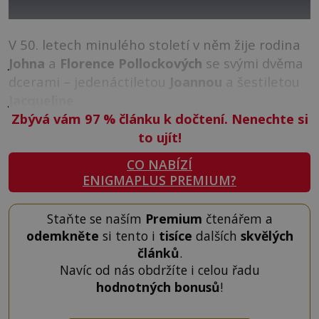
V 50. letech minulého století v něm žije rodina
Johna
a
Florence Pollockových
se svými dvěma
dcerami – jedenáctiletou
Joannou
a šestiletou
Jacqueline
.
Zbývá vám 97
%
článku k dočtení. Nenechte si
to ujít!
CO NABÍZÍ
ENIGMAPLUS PREMIUM?
Staňte se naším
Premium
čtenářem a
odemkněte
si tento i
tisíce
dalších
skvělých
článků
.
Navíc od nás obdržíte i celou řadu
hodnotných bonusů
!