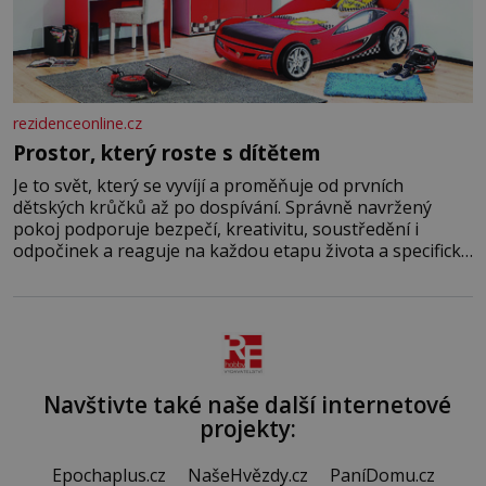
rezidenceonline.cz
Prostor, který roste s dítětem
Je to svět, který se vyvíjí a proměňuje od prvních
dětských krůčků až po dospívání. Správně navržený
pokoj podporuje bezpečí, kreativitu, soustředění i
odpočinek a reaguje na každou etapu života a specifické
potřeby dítěte. Pro nejmenší je klíčová jednoduchost,
měkkost a bezpečí, proto by pokoj miminka měl působit
především klidně a útulně. Předškolní věk je
Navštivte také naše další internetové
projekty:
Epochaplus.cz
NašeHvězdy.cz
PaníDomu.cz