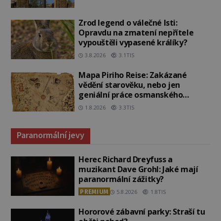
Zrod legend o válečné lsti:
Opravdu na zmatení nepřítele
vypouštěli vypasené králíky?
3.8.2026
3.1TIS
Mapa Piriho Reise: Zakázané
vědění starověku, nebo jen
geniální práce osmanského
admirála?
1.8.2026
3.3TIS
Paranormální jevy
Herec Richard Dreyfuss a
muzikant Dave Grohl: Jaké mají
paranormální zážitky?
PREMIUM
5.8.2026
1.8TIS
Hororové zábavní parky: Straší tu