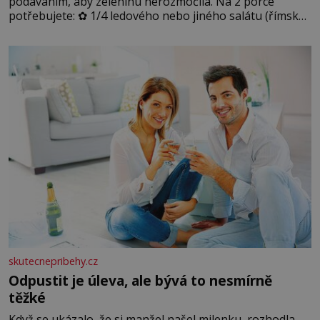
podáváním, aby zeleninu nerozmočila. Na 2 porce
potřebujete: ✿ 1/4 ledového nebo jiného salátu (římský
salát, polníček…) ✿ 1 malá konzerva kukuřice ✿ ½
okurky ✿ 2 rajčata Zálivka: ✿ 4 lžíce olivového oleje ✿ 1
lžíci citronové šťávy ✿ ½ stroužku
skutecnepribehy.cz
Odpustit je úleva, ale bývá to nesmírně
těžké
Když se ukázalo, že si manžel našel milenku, rozhodla