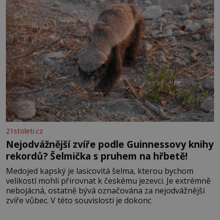
21stoleti.cz
Nejodvážnější zvíře podle Guinnessovy knihy
rekordů? Šelmička s pruhem na hřbetě!
Medojed kapský je lasicovitá šelma, kterou bychom
velikostí mohli přirovnat k českému jezevci. Je extrémně
nebojácná, ostatně bývá označována za nejodvážnější
zvíře vůbec. V této souvislosti je dokonc