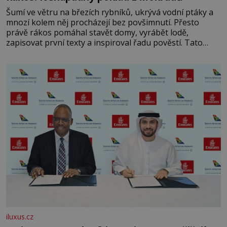
Šumí ve větru na březích rybníků, ukrývá vodní ptáky a
mnozí kolem něj procházejí bez povšimnutí. Přesto
právě rákos pomáhal stavět domy, vyrábět lodě,
zapisovat první texty a inspiroval řadu pověstí. Tato
skromná, ale užitečná rostlina provází člověka už tisíce
let. Většina lidí vnímá rákos jen jako obyčejnou kulisu
letního koupání. Stačí se však podívat
iluxus.cz