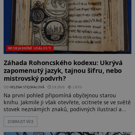
Gerasimov (1907-1970) a
NEOBJASNĚNÉ UDÁLOSTI
Záhada Rohoncského kodexu: Ukrývá
zapomenutý jazyk, tajnou šifru, nebo
mistrovský podvrh?
OD
HELENA STEJSKALOVÁ
3.8.2026
2.8TIS
Na první pohled připomíná obyčejnou starou
knihu. Jakmile ji však otevřete, ocitnete se ve světě
stovek neznámých znaků, podivných ilustrací a
textu, který už téměř dvě století vzdoruje všem
ZOBRAZIT VÍCE
pokusům o rozluštění. Rohoncský kodex patří mezi
největší záhady evropských dějin a dodnes nikdo s