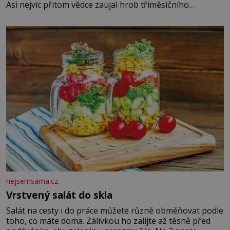
Asi nejvíc přitom vědce zaujal hrob tříměsíčního
chlapečka s modrou filcovou čapkou, z níž se draly
blonďaté vlásky. Fakt, že jsou těla dávných lidí nesmírně
dobře zachovalá, přičítají odborníci zdejším klimatickým
podmínkám. Sucho, prosolené písky a extrémně
nejsemsama.cz
Vrstvený salát do skla
Salát na cesty i do práce můžete různě obměňovat podle
toho, co máte doma. Zálivkou ho zalijte až těsně před