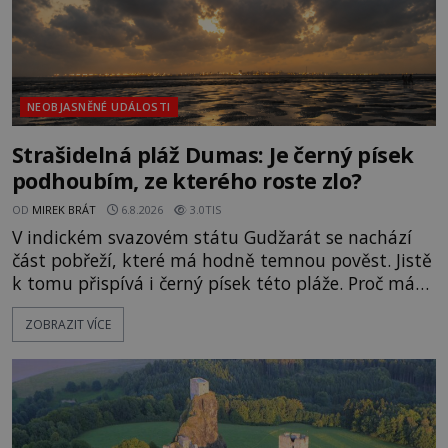
NEOBJASNĚNÉ UDÁLOSTI
Strašidelná pláž Dumas: Je černý písek
podhoubím, ze kterého roste zlo?
OD
MIREK BRÁT
6.8.2026
3.0TIS
V indickém svazovém státu Gudžarát se nachází
část pobřeží, které má hodně temnou pověst. Jistě
k tomu přispívá i černý písek této pláže. Proč má
pláž takové netypické zbarvení? Nakolik jsou
ZOBRAZIT VÍCE
pravdivé historky, že zde došlo k nevysvětlitelným
zmizením turistů? Ti, kteří se nebojí, nás mohou
následovat. Vstupujeme na pláž Dumas ve městě
Surat. Gu