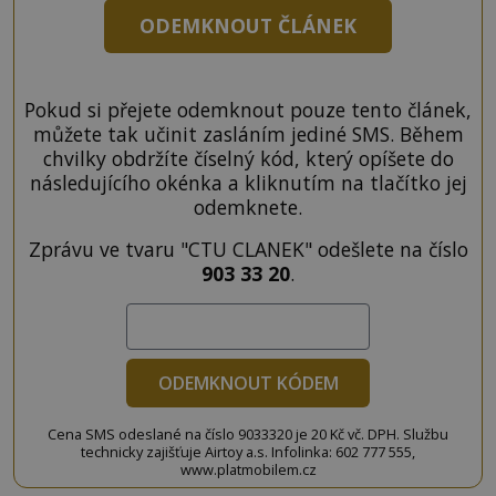
ODEMKNOUT ČLÁNEK
Pokud si přejete odemknout pouze tento článek,
můžete tak učinit zasláním jediné SMS. Během
chvilky obdržíte číselný kód, který opíšete do
následujícího okénka a kliknutím na tlačítko jej
odemknete.
Zprávu ve tvaru "CTU CLANEK" odešlete na číslo
903 33 20
.
ODEMKNOUT KÓDEM
Cena SMS odeslané na číslo 9033320 je 20 Kč vč. DPH. Službu
technicky zajišťuje Airtoy a.s. Infolinka: 602 777 555,
www.platmobilem.cz