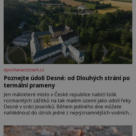
epochanacestach.cz
Poznejte údolí Desné: od Dlouhých strání po
termální prameny
Jen málokteré místo v České republice nabízí tolik
rozmanitých zážitků na tak malém území jako údolí řeky
Desné v srdci Jeseníků. Během jediného dne můžete
nahlédnout do útrob jedné z nejvýznamnějších vodních
elektráren v Evropě, vydat se na horské hřebeny, projet
se na koloběžce a den zakončit poznáváním památek ve
Velkých Losinách nebo v termálním