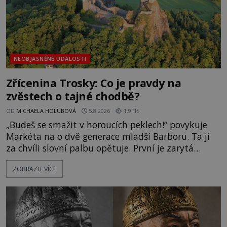
NEOBJASNĚNÉ UDÁLOSTI
Zřícenina Trosky: Co je pravdy na
zvěstech o tajné chodbě?
OD
MICHAELA HOLUBOVÁ
5.8.2026
1.9TIS
„Budeš se smažit v horoucích peklech!“ povykuje
Markéta na o dvě generace mladší Barboru. Ta jí
za chvíli slovní palbu opětuje. První je zarytá
katolička, druhá přesvědčená kališnice. A každá z
ZOBRAZIT VÍCE
nich se usídlí na jedné z věží slavného hradu
Trosky. Šlechtic Ota IV. z Bergova (1399–1452) patří
mezi vůdce protihusitského boje. Za manželku má
skutečně jistou