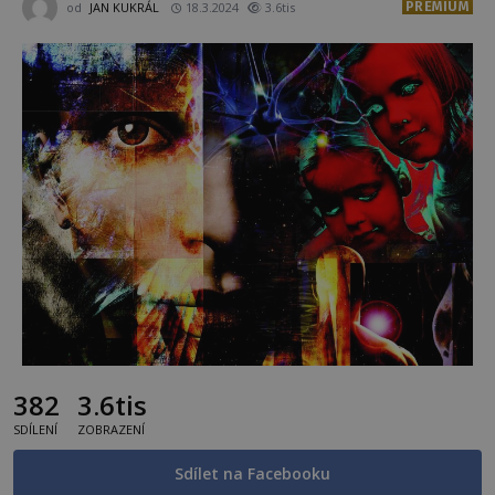
PREMIUM
od
JAN KUKRÁL
18.3.2024
3.6tis
382
3.6tis
SDÍLENÍ
ZOBRAZENÍ
Sdílet na Facebooku