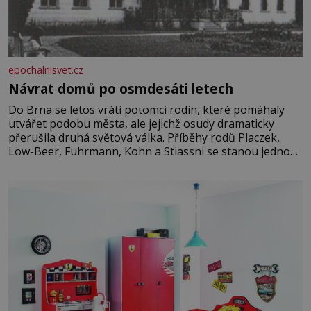
epochalnisvet.cz
Návrat domů po osmdesáti letech
Do Brna se letos vrátí potomci rodin, které pomáhaly
utvářet podobu města, ale jejichž osudy dramaticky
přerušila druhá světová válka. Příběhy rodů Placzek,
Löw-Beer, Fuhrmann, Kohn a Stiassni se stanou jednou
z hlavních dramaturgických linií festivalu židovské
kultury ŠTETL FEST 2026. Některé návraty nejsou
jednoduché. Místa, která si člověk pamatuje z rodinných
vyprávění, už dávno