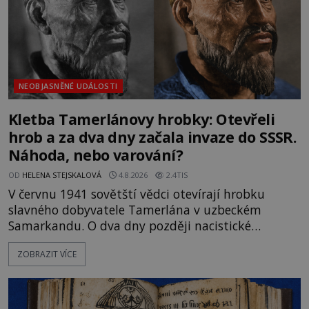
NEOBJASNĚNÉ UDÁLOSTI
Kletba Tamerlánovy hrobky: Otevřeli
hrob a za dva dny začala invaze do SSSR.
Náhoda, nebo varování?
OD
HELENA STEJSKALOVÁ
4.8.2026
2.4TIS
V červnu 1941 sovětští vědci otevírají hrobku
slavného dobyvatele Tamerlána v uzbeckém
Samarkandu. O dva dny později nacistické
Německo zahajuje operaci Barbarossa a napadá
ZOBRAZIT VÍCE
Sovětský svaz. Shoda dat je natolik zarážející, že se
rodí jedna z nejslavnějších „kleteb“ 20. století. Je
na legendě něco pravdy, nebo jde jen o fascinující
souhru okolností? Když antropolog Michail