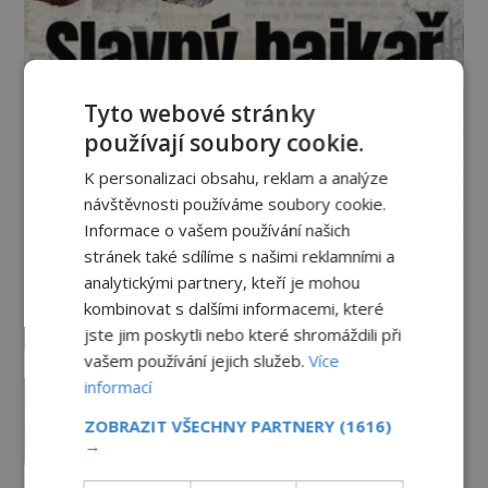
Tyto webové stránky
používají soubory cookie.
K personalizaci obsahu, reklam a analýze
návštěvnosti používáme soubory cookie.
Informace o vašem používání našich
stránek také sdílíme s našimi reklamními a
analytickými partnery, kteří je mohou
kombinovat s dalšími informacemi, které
Vesmír a technologie
jste jim poskytli nebo které shromáždili při
vašem používání jejich služeb.
Více
Podivné události roku 2023: Jsou
informací
Američané v obležení UFO?
ZOBRAZIT VŠECHNY PARTNERY
(1616)
PREMIUM
27.7.2026
3.5TIS
→