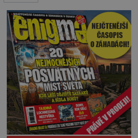
nesrozumitelnou řečí a odmítají jakékoli jídlo
kromě syrových bobů. Příběh se rychle stává
jednou z největších záhad středověké Anglie a ani
po téměř devíti stech letech není