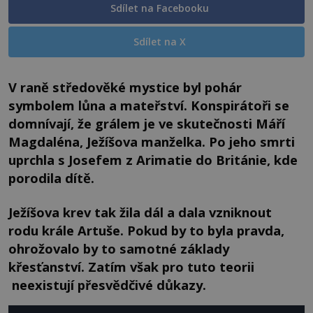
Sdílet na Facebooku
Sdílet na X
V raně středověké mystice byl pohár
symbolem lůna a mateřství. Konspirátoři se
domnívají, že grálem je ve skutečnosti Máří
Magdaléna, Ježíšova manželka. Po jeho smrti
uprchla s Josefem z Arimatie do Británie, kde
porodila dítě.
Ježíšova krev tak žila dál a dala vzniknout
rodu krále Artuše. Pokud by to byla pravda,
ohrožovalo by to samotné základy
křesťanství. Zatím však pro tuto teorii
neexistují přesvědčivé důkazy.