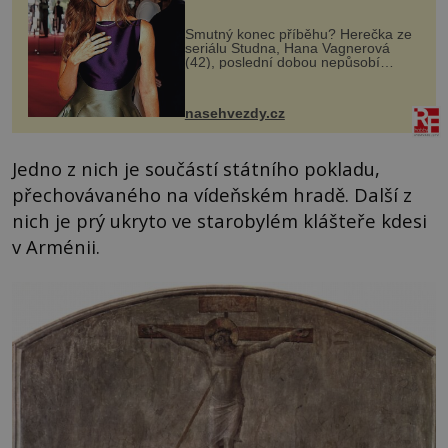
Smutný konec příběhu? Herečka ze
seriálu Studna, Hana Vagnerová
(42), poslední dobou nepůsobí
nejšťastněji. Ačkoli časy její anorexie
jsou už dávno pryč a opět se pyšnila
ženskými křivkami, najednou s...
nasehvezdy.cz
Jedno z nich je součástí státního pokladu,
přechovávaného na vídeňském hradě. Další z
nich je prý ukryto ve starobylém klášteře kdesi
v Arménii.