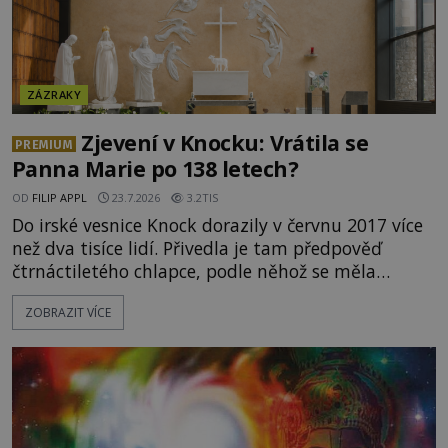
ZÁZRAKY
Zjevení v Knocku: Vrátila se
PREMIUM
Panna Marie po 138 letech?
OD
FILIP APPL
23.7.2026
3.2TIS
Do irské vesnice Knock dorazily v červnu 2017 více
než dva tisíce lidí. Přivedla je tam předpověď
čtrnáctiletého chlapce, podle něhož se měla
přesně ve tři hodiny odpoledne zjevit Panna Marie.
ZOBRAZIT VÍCE
Když slunce vystoupilo z mraků, část davu začala
křičet, že se na nebi odehrává zázrak. Splnilo se
chlapcovo proroctví, nebo poutníci spatřili pouze
neobvyklou hru světla? [gallery
ids="170530,170531,1705