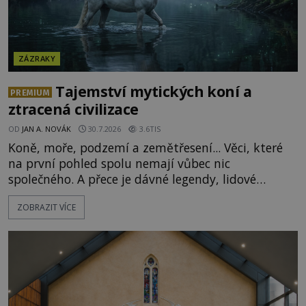
ZÁZRAKY
Tajemství mytických koní a
PREMIUM
ztracená civilizace
OD
JAN A. NOVÁK
30.7.2026
3.6TIS
Koně, moře, podzemí a zemětřesení... Věci, které
na první pohled spolu nemají vůbec nic
společného. A přece je dávné legendy, lidové
pohádky i podvědomí psychicky nemocných lidí
ZOBRAZIT VÍCE
podivným způsobem vzájemně propojují. Je
možné, že tato záhadná spojitost ukrývá nějaké
tajemství pocházející ze samých počátků lidské
civilizace? Nebo dokonce z temných vod minulosti
ještě mnohem hlubších? [g