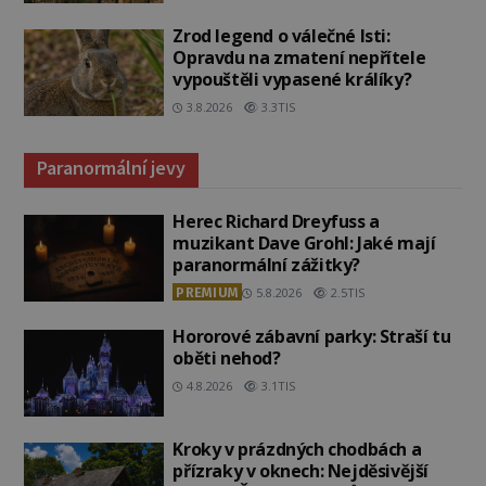
Zrod legend o válečné lsti:
Opravdu na zmatení nepřítele
vypouštěli vypasené králíky?
3.8.2026
3.3TIS
Paranormální jevy
Herec Richard Dreyfuss a
muzikant Dave Grohl: Jaké mají
paranormální zážitky?
PREMIUM
5.8.2026
2.5TIS
Hororové zábavní parky: Straší tu
oběti nehod?
4.8.2026
3.1TIS
Kroky v prázdných chodbách a
přízraky v oknech: Nejděsivější