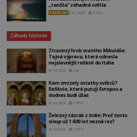
„tančila“ záhadná světla
PREMIUM
4.7.2026
3.4TIS
Záhady historie
Ztracený hrob svatého Mikuláše:
Tajná výprava, která odnesla
nejslavnější relikvii do Itálie
7.8.2026
352
Kam zmizely ostatky světců?
Relikvie, které putují Evropou a
dodnes budí úžas
6.8.2026
1.9TIS
Železný zázrak z Indie: Proč tento
sloup už 1 600 let nezná rez?
5.8.2026
2.3TIS