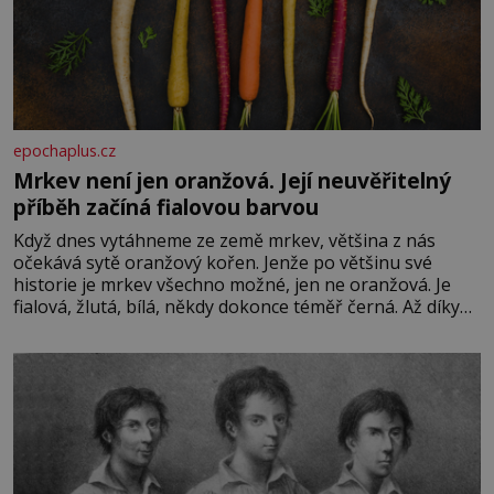
epochaplus.cz
Mrkev není jen oranžová. Její neuvěřitelný
příběh začíná fialovou barvou
Když dnes vytáhneme ze země mrkev, většina z nás
očekává sytě oranžový kořen. Jenže po většinu své
historie je mrkev všechno možné, jen ne oranžová. Je
fialová, žlutá, bílá, někdy dokonce téměř černá. Až díky
stovkám let pečlivého šlechtění se z ní stává zelenina,
bez které si českou zahradu ani nedokážeme představit.
Její příběh je