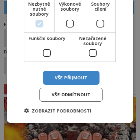
Nezbytně
Výkonové
Soubory
Sdílet na X
nutné
soubory
cílení
soubory
Předchozí článek
Převorství sionské: Stráží dodnes prastará
Funkční soubory
Nezařazené
tajemství templářů?
soubory
Další článek
Bývalý gotický hrad Černá Hora: Řádil v místních
lesích vlkodlak?
VŠE PŘIJMOUT
Související články
VŠE ODMÍTNOUT
ZOBRAZIT PODROBNOSTI