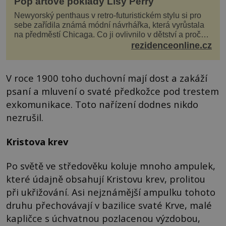
Pop artové poklady Lisy Perry
Newyorský penthaus v retro-futuristickém stylu si pro
sebe zařídila známá módní návrhářka, která vyrůstala
na předměstí Chicaga. Co ji ovlivnilo v dětství a proč
vypadá její domov právě takto? Interié...
rezidenceonline.cz
V roce 1900 toho duchovní mají dost a zakáží
psaní a mluvení o svaté předkožce pod trestem
exkomunikace. Toto nařízení dodnes nikdo
nezrušil.
Kristova krev
Po světě ve středověku koluje mnoho ampulek,
které údajně obsahují Kristovu krev, prolitou
při ukřižování. Asi nejznámější ampulku tohoto
druhu přechovávají v bazilice svaté Krve, malé
kapličce s úchvatnou pozlacenou výzdobou,