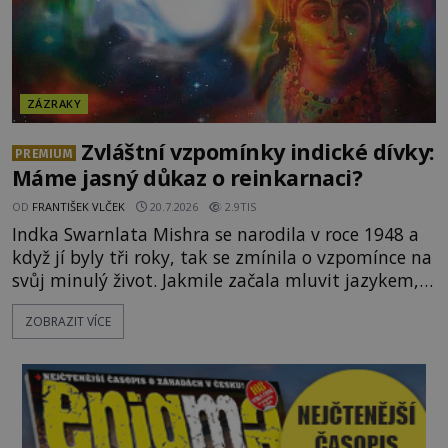
ZÁZRAKY
Zvláštní vzpomínky indické dívky:
PREMIUM
Máme jasný důkaz o reinkarnaci?
OD
FRANTIŠEK VLČEK
20.7.2026
2.9TIS
Indka Swarnlata Mishra se narodila v roce 1948 a
když jí byly tři roky, tak se zmínila o vzpomínce na
svůj minulý život. Jakmile začala mluvit jazykem,
který nikdo nezná, začali rodiče její podivné
ZOBRAZIT VÍCE
chování brát vážně. Je snad důkazem reinkarnace?
Swarnlata Mishra se narodila v Indii v roce 1948.
Na první pohled se zdá, že to bu