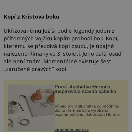
Kopí z Kristova boku
Ukřižovanému Ježíši podle legendy jeden z
přítomných vojáků kopím probodl bok. Kopí,
kterému se přezdívá kopí osudu, je údajně
nalezeno Římany ve 3. století. Jeho další osud
ale není znám. Momentálně existuje šest
„zaručeně pravých“ kopí.
První sluchátka Hermés
inspirovala slavná kabelka
Vůbec první sluchátka od módního
domu Hermès byla vyrobena
experimentálním laboratoří Hermès
Ateliers Horizons. Elegantní gadget
si vyžádal dva roky vývoje a chlubí
se ručně šitou hovězí kůží a
epochalnisvet.cz
kovový...