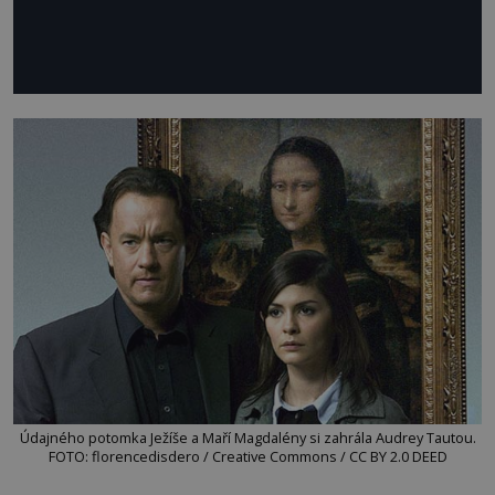
Údajného potomka Ježíše a Maří Magdalény si zahrála Audrey Tautou.
FOTO: florencedisdero / Creative Commons / CC BY 2.0 DEED