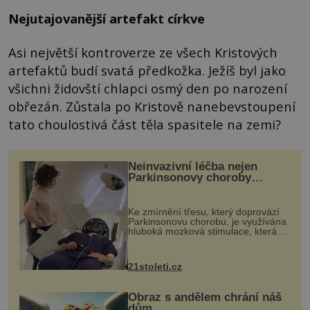
Nejutajovanější artefakt církve
Asi největší kontroverze ze všech Kristových
artefaktů budí svatá předkožka. Ježíš byl jako
všichni židovští chlapci osmý den po narození
obřezán. Zůstala po Kristově nanebevstoupení
tato choulostivá část těla spasitele na zemi?
Neinvazivní léčba nejen
Parkinsonovy choroby
pomocí ultrazvukové
„helmy“
Ke zmírnění třesu, který doprovází
Parkinsonovu chorobu, je využívána
hluboká mozková stimulace, která
však vyžaduje vysoce invazivní
zákrok. Ultrazvuk zase není vhodný
k dostatečně přesnému zacílení ...
21stoleti.cz
Obraz s andělem chrání náš
dům