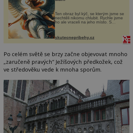
Ten obraz byl kýč, se kterým jsme se
nechtěli nikomu chlubit. Rychle jsme
ho ale vraceli na jeho místo. S
manželem Vaškem jsme si pořídili
chaloupku, takový domek na severu
Čech, kde jsme si naplánova...
skutecnepribehy.cz
Po celém světě se brzy začne objevovat mnoho
„zaručeně pravých“ Ježíšových předkožek, což
ve středověku vede k mnoha sporům.