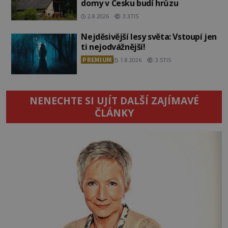
domy v Česku budí hrůzu
2.8.2026
3.3TIS
Nejděsivější lesy světa: Vstoupí jen
ti nejodvážnější!
PREMIUM
1.8.2026
3.5TIS
NENECHTE SI UJÍT DALŠÍ ZAJÍMAVÉ
ČLÁNKY