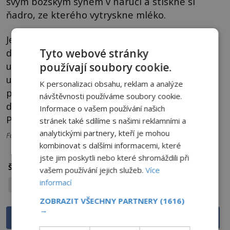
svým božským synem v náručí a stiskne si
ňadro, ze kterého vytryskne mléko.
Jeho kapka dopadne do očí Bernarda, kterému
Tyto webové stránky
díky tomu údajně zmizí šedý zákal a oči se mu
uzdraví. Ampulky s mlékem Panny Marie se
používají soubory cookie.
uchovávají v mnoha kostelích, ač není
K personalizaci obsahu, reklam a analýze
pravděpodobné, že by ho sv. Bernard
návštěvnosti používáme soubory cookie.
duchapřítomně zachytil do nějaké nádoby.
Informace o vašem používání našich
Pravé tak asi nebudou.
stránek také sdílíme s našimi reklamními a
analytickými partnery, kteří je mohou
Foto: Viz popisky. Titulní foto: Karen Arnold / CC / CC0 1.0 DEED
kombinovat s dalšími informacemi, které
jste jim poskytli nebo které shromáždili při
Ježíš Kristus
Josef z Arimatie
Štítky:
vašem používání jejich služeb.
Více
informací
Máří Magdalena
relikvie
ZOBRAZIT VŠECHNY PARTNERY
(1616)
→
Sdílet na Facebooku