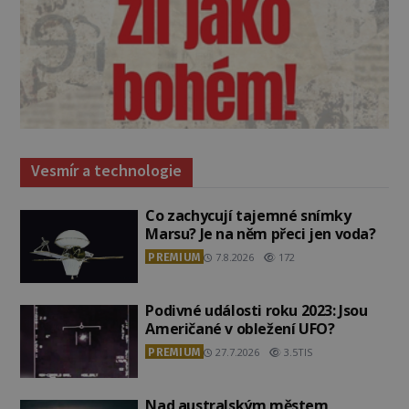
Vesmír a technologie
Co zachycují tajemné snímky
Marsu? Je na něm přeci jen voda?
PREMIUM
7.8.2026
172
Podivné události roku 2023: Jsou
Američané v obležení UFO?
PREMIUM
27.7.2026
3.5TIS
Nad australským městem