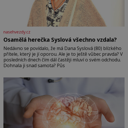
nasehvezdy.cz
Osamělá herečka Syslová všechno vzdala?
Nedávno se povídalo, že má Dana Syslová (80) blízkého
přítele, který je jí oporou. Ale je to ještě vůbec pravda? V
posledních dnech čím dál častěji mluví o svém odchodu.
Dohnala ji snad samota? Půs