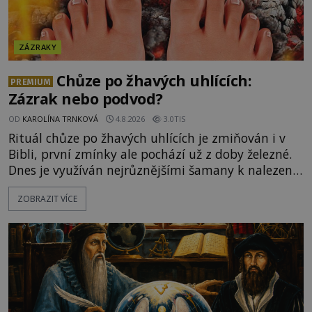
ZÁZRAKY
Chůze po žhavých uhlících:
PREMIUM
Zázrak nebo podvod?
OD
KAROLÍNA TRNKOVÁ
4.8.2026
3.0TIS
Rituál chůze po žhavých uhlících je zmiňován i v
Bibli, první zmínky ale pochází už z doby železné.
Dnes je využíván nejrůznějšími šamany k nalezení
spirituální síly či vnitřního klidu. Jak funguje a proč
ZOBRAZIT VÍCE
si při něm člověk nepopálí nohy, což bylo
objektivně dokázáno? Je na něm i něco
nadpřirozeného? Histori