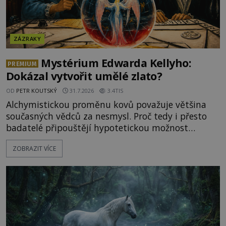
ZÁZRAKY
Mystérium Edwarda Kellyho:
PREMIUM
Dokázal vytvořit umělé zlato?
OD
PETR KOUTSKÝ
31.7.2026
3.4TIS
Alchymistickou proměnu kovů považuje většina
současných vědců za nesmysl. Proč tedy i přesto
badatelé připouštějí hypotetickou možnost
transmutace? Mohl její podstatu odhalit anglický
ZOBRAZIT VÍCE
alchymista, vědec a dobrodruh Edward Kelly?
Shromážděný dav napětím téměř nedýchá.
Měšťané pozorují konání muže, který se stává
nesmrtelnou legendou již během