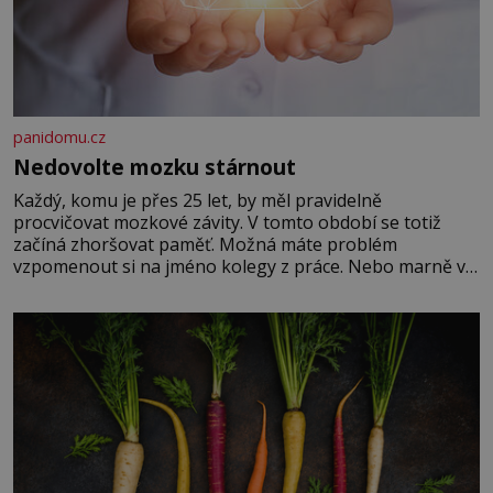
panidomu.cz
Nedovolte mozku stárnout
Každý, komu je přes 25 let, by měl pravidelně
procvičovat mozkové závity. V tomto období se totiž
začíná zhoršovat paměť. Možná máte problém
vzpomenout si na jméno kolegy z práce. Nebo marně v
paměti lovíte název knížky, kterou jste nedávno přečetli.
Je to opravdu tak, s věkem jako kdyby se paměť
rozhodla stávkovat. Cvičte