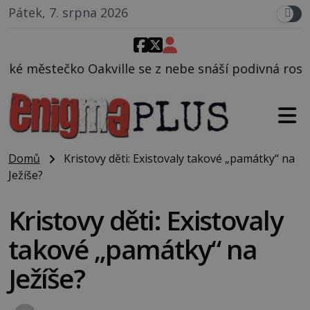
Pátek, 7. srpna 2026
 se z nebe snáší podivná rosolovitá látka neznáméh
Domů
Kristovy děti: Existovaly takové „památky“ na
Ježíše?
Kristovy děti: Existovaly
takové „památky“ na
Ježíše?