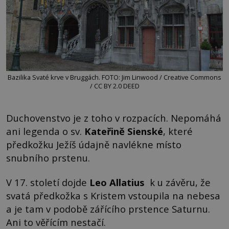
Bazilika Svaté krve v Bruggách. FOTO: Jim Linwood / Creative Commons
/ CC BY 2.0 DEED
Duchovenstvo je z toho v rozpacích. Nepomáhá
ani legenda o sv.
Kateřině Sienské
, které
předkožku Ježíš údajně navlékne místo
snubního prstenu.
V 17. století dojde
Leo Allatius
k u závěru, že
svatá předkožka s Kristem vstoupila na nebesa
a je tam v podobě zářícího prstence Saturnu.
Ani to věřícím nestačí.