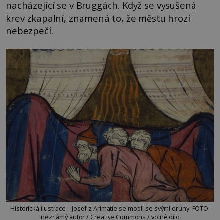
nacházející se v Bruggách. Když se vysušená
krev zkapalní, znamená to, že městu hrozí
nebezpečí.
Historická ilustrace – Josef z Arimatie se modlí se svými druhy. FOTO:
neznámý autor / Creative Commons / volné dílo