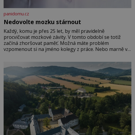
panidomu.cz
Nedovolte mozku stárnout
Každý, komu je přes 25 let, by měl pravidelně
procvičovat mozkové závity. V tomto období se totiž
začíná zhoršovat paměť. Možná máte problém
vzpomenout si na jméno kolegy z práce. Nebo marně v
paměti lovíte název knížky, kterou jste nedávno přečetli.
Je to opravdu tak, s věkem jako kdyby se paměť
rozhodla stávkovat. Cvičte