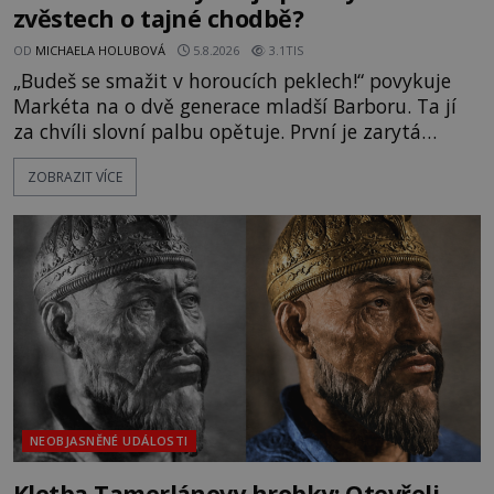
zvěstech o tajné chodbě?
OD
MICHAELA HOLUBOVÁ
5.8.2026
3.1TIS
„Budeš se smažit v horoucích peklech!“ povykuje
Markéta na o dvě generace mladší Barboru. Ta jí
za chvíli slovní palbu opětuje. První je zarytá
katolička, druhá přesvědčená kališnice. A každá z
ZOBRAZIT VÍCE
nich se usídlí na jedné z věží slavného hradu
Trosky. Šlechtic Ota IV. z Bergova (1399–1452) patří
mezi vůdce protihusitského boje. Za manželku má
skutečně jistou
NEOBJASNĚNÉ UDÁLOSTI
Kletba Tamerlánovy hrobky: Otevřeli