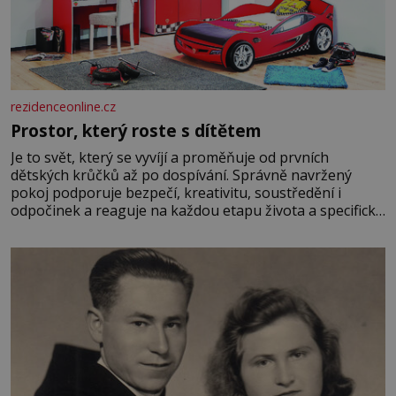
rezidenceonline.cz
Prostor, který roste s dítětem
Je to svět, který se vyvíjí a proměňuje od prvních
dětských krůčků až po dospívání. Správně navržený
pokoj podporuje bezpečí, kreativitu, soustředění i
odpočinek a reaguje na každou etapu života a specifické
potřeby dítěte. Pro nejmenší je klíčová jednoduchost,
měkkost a bezpečí, proto by pokoj miminka měl působit
především klidně a útulně. Předškolní věk je