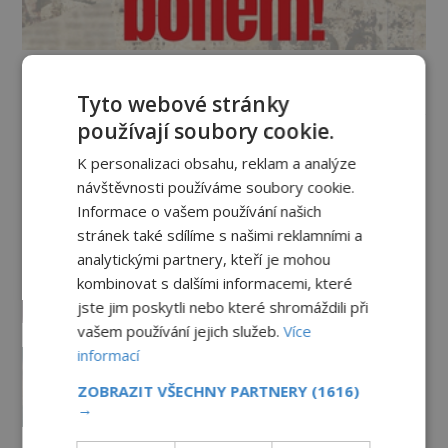
Vesmír a technologie
Tyto webové stránky
používají soubory cookie.
Co zachycují tajemné snímky
K personalizaci obsahu, reklam a analýze
Marsu? Je na něm přeci jen voda?
návštěvnosti používáme soubory cookie.
PREMIUM
7.8.2026
1.8TIS
Informace o vašem používání našich
stránek také sdílíme s našimi reklamními a
Podivné události roku 2023: Jsou
analytickými partnery, kteří je mohou
Američané v obležení UFO?
kombinovat s dalšími informacemi, které
PREMIUM
27.7.2026
3.5TIS
jste jim poskytli nebo které shromáždili při
vašem používání jejich služeb.
Více
Nad australským městem
informací
„tančila“ záhadná světla
ZOBRAZIT VŠECHNY PARTNERY
(1616)
PREMIUM
4.7.2026
3.4TIS
→