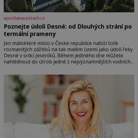
epochanacestach.cz
Poznejte údolí Desné: od Dlouhých strání po
termální prameny
Jen málokteré místo v České republice nabízí tolik
rozmanitých zážitků na tak malém území jako údolí řeky
Desné v srdci Jeseníků. Během jediného dne můžete
nahlédnout do útrob jedné z nejvýznamnějších vodních
elektráren v Evropě, vydat se na horské hřebeny, projet
se na koloběžce a den zakončit poznáváním památek ve
Velkých Losinách nebo v termálním