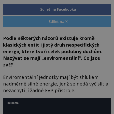
Sdílet na Facebooku
Sdílet na X
Podle některých názorů existuje kromě
klasických entit i jistý druh nespecifických
energií, které tvoří celek podobný duchům.
Nazývat se mají „enviromentální“. Co jsou
zač?
Enviromentální jednotky mají být shlukem
nadměrně silné energie, jenž se nedá vyčíslit a
nezachytí jí žádné EVP přístroje.
Reklama