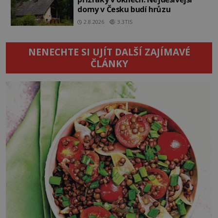
domy v Česku budí hrůzu
2.8.2026
3.3TIS
NENECHTE SI UJÍT DALŠÍ ZAJÍMAVÉ
ČLÁNKY