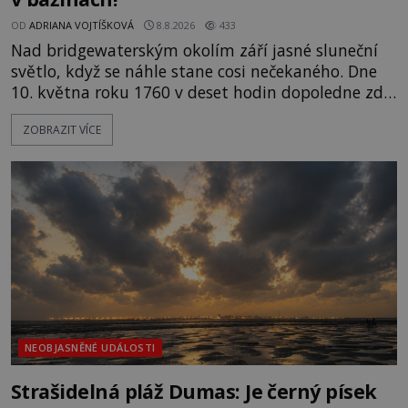
OD
ADRIANA VOJTÍŠKOVÁ
8.8.2026
433
Nad bridgewaterským okolím září jasné sluneční
světlo, když se náhle stane cosi nečekaného. Dne
10. května roku 1760 v deset hodin dopoledne zde
dojde k vůbec prvnímu historicky doloženému
ZOBRAZIT VÍCE
přeletu UFO. Podle záznamů vyzařuje takové
světlo, že vypadá jako „koule hořícího ohně“. Jde
jen o nějaký optický klam, nebo se zde skutečně
právě vznáší mimozemská loď
NEOBJASNĚNÉ UDÁLOSTI
Strašidelná pláž Dumas: Je černý písek