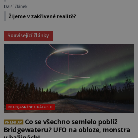
Další článek
Žijeme v zakřivené realitě?
Související články
NEOBJASNĚNÉ UDÁLOSTI
Co se všechno semlelo poblíž
PREMIUM
Bridgewateru? UFO na obloze, monstra
v bažinách!