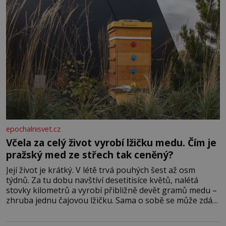
epochalnisvet.cz
Včela za celý život vyrobí lžičku medu. Čím je
pražský med ze střech tak ceněný?
Její život je krátký. V létě trvá pouhých šest až osm
týdnů. Za tu dobu navštíví desetitisíce květů, nalétá
stovky kilometrů a vyrobí přibližně devět gramů medu –
zhruba jednu čajovou lžičku. Sama o sobě se může zdát
bezvýznamná. Teprve když se spojí s dalšími desítkami
tisíc příslušnic svého včelstva, vznikne jeden z