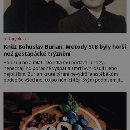
historyplus.cz
Kněz Bohuslav Burian: Metody StB byly horší
než gestapácké trýznění
Ponižují ho a mlátí. Do jídla mu přidávají drogy,
nenechají ho pořádně vyspat a smrtí vyhrožují i jeho
nejbližším. Burian kruté týrání nevydrží a estébákům
podepíše všechno, co po něm chtějí. Svým podpisem jim
potvrdí také to, že na něj během výslechů nikdo nevyvíjel
fyzický ani psychický nátlak. Syn brněnského řezníka
chce být knězem a