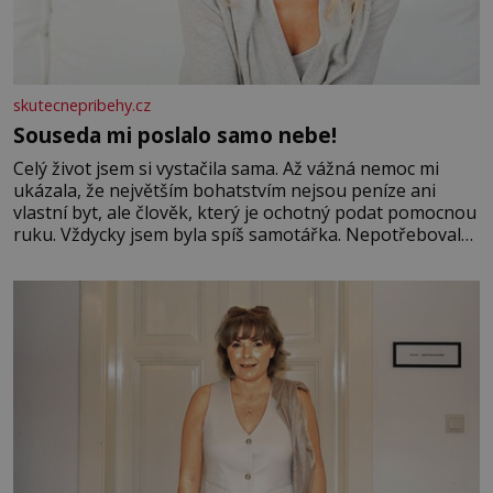
skutecnepribehy.cz
Souseda mi poslalo samo nebe!
Celý život jsem si vystačila sama. Až vážná nemoc mi
ukázala, že největším bohatstvím nejsou peníze ani
vlastní byt, ale člověk, který je ochotný podat pomocnou
ruku. Vždycky jsem byla spíš samotářka. Nepotřebovala
jsem kolem sebe partu kamarádek ani partnera. Stačily
mi knihy, práce a hlavně klid. Hned po studiích jsem
odešla z rodného města,