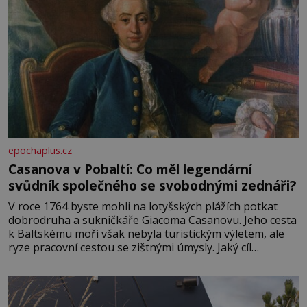
epochaplus.cz
Casanova v Pobaltí: Co měl legendární
svůdník společného se svobodnými zednáři?
V roce 1764 byste mohli na lotyšských plážích potkat
dobrodruha a sukničkáře Giacoma Casanovu. Jeho cesta
k Baltskému moři však nebyla turistickým výletem, ale
ryze pracovní cestou se zištnými úmysly. Jaký cíl
Casanova sledoval, když se například procházel uličkami
lotyšské Rigy? Casanova v Pobaltí kontaktoval tamní
zednářské lóže. Nebyl v této oblasti žádným nováčkem,
protože do zednářské