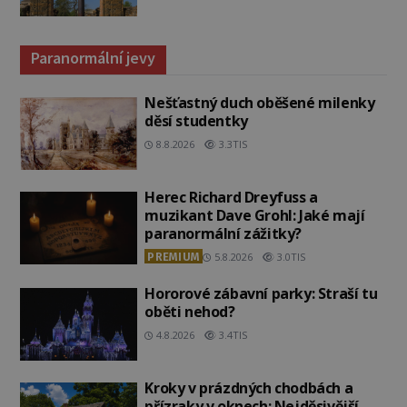
Paranormální jevy
Nešťastný duch oběšené milenky
děsí studentky
8.8.2026
3.3TIS
Herec Richard Dreyfuss a
muzikant Dave Grohl: Jaké mají
paranormální zážitky?
PREMIUM
5.8.2026
3.0TIS
Hororové zábavní parky: Straší tu
oběti nehod?
4.8.2026
3.4TIS
Kroky v prázdných chodbách a
přízraky v oknech: Nejděsivější