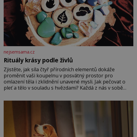
nejsemsama.cz
Rituály krásy podle živlů
Zjistěte, jak síla čtyř přírodních elementů dokáže
proměnit vaši koupelnu v posvátný prostor pro
omlazení těla i zklidnění unavené mysli. Jak pečovat o
pleť a tělo v souladu s hvězdami? Každá z nás v sobě
nese otisk vesmíru, který se projevuje nejen v naší
povaze, ale i v potřebách naší pokožky. Ohnivá znamení
Ženy narozené ve znamení Berana, Lva a Střelce v sobě
nesou žár, odvahu a neutuchající elán. Vaše