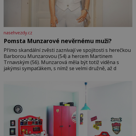
nasehvezdy.cz
Pomsta Munzarové nevěrnému muži?
Přímo skandální zvěsti zaznívají ve spojitosti s herečkou
Barborou Munzarovou (54) a hercem Martinem
Trnavským (56). Munzarová měla být totiž viděna s
jakýmsi sympaťákem, s nímž se velmi družně, až d