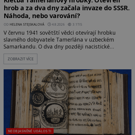
hrob a za dva dny začala invaze do SSSR.
Náhoda, nebo varování?
OD
HELENA STEJSKALOVÁ
4.8.2026
3.1TIS
V červnu 1941 sovětští vědci otevírají hrobku
slavného dobyvatele Tamerlána v uzbeckém
Samarkandu. O dva dny později nacistické
Německo zahajuje operaci Barbarossa a napadá
ZOBRAZIT VÍCE
Sovětský svaz. Shoda dat je natolik zarážející, že se
rodí jedna z nejslavnějších „kleteb“ 20. století. Je
na legendě něco pravdy, nebo jde jen o fascinující
souhru okolností? Když antropolog Michail
Gerasimov (1907-1970) a
NEOBJASNĚNÉ UDÁLOSTI