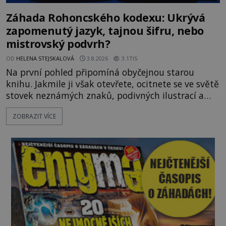
Záhada Rohoncského kodexu: Ukrývá
zapomenutý jazyk, tajnou šifru, nebo
mistrovský podvrh?
OD
HELENA STEJSKALOVÁ
3.8.2026
3.1TIS
Na první pohled připomíná obyčejnou starou
knihu. Jakmile ji však otevřete, ocitnete se ve světě
stovek neznámých znaků, podivných ilustrací a
textu, který už téměř dvě století vzdoruje všem
ZOBRAZIT VÍCE
pokusům o rozluštění. Rohoncský kodex patří mezi
největší záhady evropských dějin a dodnes nikdo s
jistotou neví, kdo jej napsal, kdy vznikl ani co
vlastně vypráví. Rohoncský kodex se poprvé
objevuje v roce