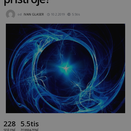
od
IVAN GLASER
10.2.2019
5.5tis
228
5.5tis
SDÍLENÍ
ZOBRAZENÍ