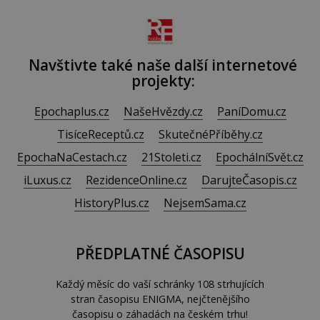
nejdokonalejších organismů
Navštivte také naše další internetové
projekty:
Epochaplus.cz
NašeHvězdy.cz
PaníDomu.cz
TisíceReceptů.cz
SkutečnéPříběhy.cz
EpochaNaCestach.cz
21Stoleti.cz
EpochálníSvět.cz
iLuxus.cz
RezidenceOnline.cz
DarujteČasopis.cz
HistoryPlus.cz
NejsemSama.cz
PŘEDPLATNÉ ČASOPISU
Každý měsíc do vaší schránky 108 strhujících
stran časopisu ENIGMA, nejčtenějšího
časopisu o záhadách na českém trhu!