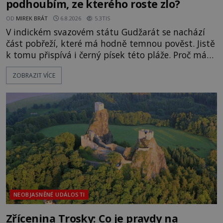
podhoubím, ze kterého roste zlo?
OD
MIREK BRÁT
6.8.2026
5.3TIS
V indickém svazovém státu Gudžarát se nachází
část pobřeží, které má hodně temnou pověst. Jistě
k tomu přispívá i černý písek této pláže. Proč má
pláž takové netypické zbarvení? Nakolik jsou
ZOBRAZIT VÍCE
pravdivé historky, že zde došlo k nevysvětlitelným
zmizením turistů? Ti, kteří se nebojí, nás mohou
následovat. Vstupujeme na pláž Dumas ve městě
Surat. Gu
NEOBJASNĚNÉ UDÁLOSTI
Zřícenina Trosky: Co je pravdy na