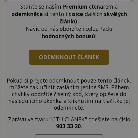
Staňte se naším
Premium
čtenářem a
odemkněte
si tento i
tisíce
dalších
skvělých
článků
.
Navíc od nás obdržíte i celou řadu
hodnotných bonusů
!
ODEMKNOUT ČLÁNEK
Pokud si přejete odemknout pouze tento článek,
můžete tak učinit zasláním jediné SMS. Během
chvilky obdržíte číselný kód, který opíšete do
následujícího okénka a kliknutím na tlačítko jej
odemknete.
Zprávu ve tvaru "CTU CLANEK" odešlete na číslo
903 33 20
.