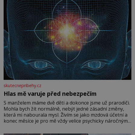
skutecnepribehy.cz
Hlas mě varuje před nebezpečím
S manželem máme dvě děti a dokonce jsme už prarodiči.
Mohla bych žít normálně, nebýt jedné zásadní změny,
která mi nabourala mysl. Živím se jako mzdová účetní a
konec měsíce je pro mě vždy velice psychicky náročným
obdobím. Od té chvíle, co máme vnoučata, mi dcera čím
dál častěji volá o pomoc, co se hlídání týče. Dalo by se