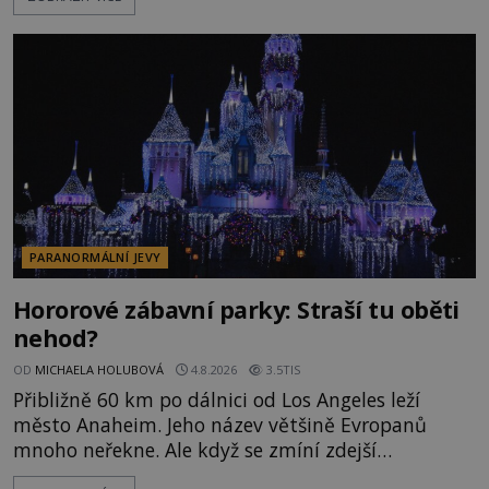
řetězu. Vše vyvrcholí katastrofou, když to Dreyfuss
napálí v plné rychlosti do stromu! Policie ve vraku
následně nalezne schovaný kokain. Tímto
momentem se slavnému
PARANORMÁLNÍ JEVY
Hororové zábavní parky: Straší tu oběti
nehod?
OD
MICHAELA HOLUBOVÁ
4.8.2026
3.5TIS
Přibližně 60 km po dálnici od Los Angeles leží
město Anaheim. Jeho název většině Evropanů
mnoho neřekne. Ale když se zmíní zdejší
Disneyland, je hned jasno. Zábavní park vyroste na