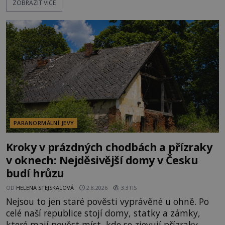
ZOBRAZIT VÍCE
poklidném místě bývalého sadu pomerančovníků.
Klid tu teď rozhodně nepanuje, park navštíví
kolem 17 000 000 zábavychtivých lidí ročně. A ač je
velká snaha to utajit, někteří z
PARANORMÁLNÍ JEVY
Kroky v prázdných chodbách a přízraky
v oknech: Nejděsivější domy v Česku
budí hrůzu
OD
HELENA STEJSKALOVÁ
2.8.2026
3.3TIS
Nejsou to jen staré pověsti vyprávěné u ohně. Po
celé naší republice stojí domy, statky a zámky,
které mají pověst míst, kde se zjevují přízraky,