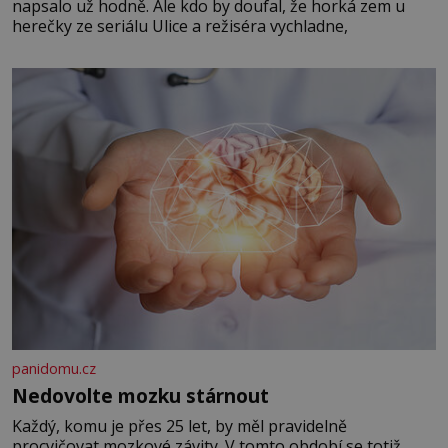
napsalo už hodně. Ale kdo by doufal, že horká zem u
herečky ze seriálu Ulice a režiséra vychladne,
panidomu.cz
Nedovolte mozku stárnout
Každý, komu je přes 25 let, by měl pravidelně
procvičovat mozkové závity. V tomto období se totiž