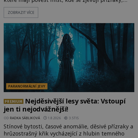
ozývají nevysvětlitelné zvuky nebo se dějí podivné
ZOBRAZIT VÍCE
jevy. Zatímco historici většinou hledají racionální
vysvětlení, záhadologové upozorňují, že některé
lokality vykazují nápadně podobná svědectví po
celé generace. A právě tato opakující se svědectví
ud
PARANORMÁLNÍ JEVY
Nejděsivější lesy světa: Vstoupí
PREMIUM
jen ti nejodvážnější!
OD
RADKA SÁBLIKOVÁ
1.8.2026
3.5TIS
Stínové bytosti, časové anomálie, děsivé přízraky a
hrůzostrašný křik vycházející z hlubin temného