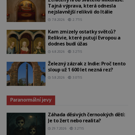
Tajná výprava, která odnesla
nejslavnější relikvii do Itálie
7.8.2026
2.7TIS
Kam zmizely ostatky světců?
Relikvie, které putují Evropou a
dodnes budí úžas
6.8.2026
3.2TIS
Železný zázrak z Indie: Proč tento
sloup už 1 600 let nezná rez?
5.8.2026
3.0TIS
Paranormální jevy
Záhada děsivých černookých dětí:
Je to žert nebo realita?
29.7.2026
3.2TIS