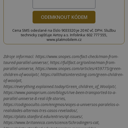
ODEMKNOUT KÓDEM
Cena SMS odeslané na číslo 9033320 je 20 Kč vč. DPH. Službu
technicky zajišťuje Airtoy a.s. Infolinka: 602 777 555,
www.platmobilem.cz
Zdroje informací:
https://www.snopes.com/fact-check/man-from-
taured-parallel-universe/, https://fullfact.org/online/man-from-
parallel-universe, https://www.snopes.com/articles/459775/green-
children-of-woolpit/, https://allthatsinteresting.com/green-children-
of-woolpit,
https://everything.explained.today/Green_children_of_Woolpit/,
https://www.panaprium.com/blogs/i/ive-been-transported-to-a-
parallel-universe-8-real-life-stories,
https://codigooculto.com/enigmas/viajes-a-universos-paralelos-o-
realidades-alternas-tres-casos-revelados/,
https://plato.stanford.edu/entries/qt-issues/,
https://www.britannica.com/science/Schrodingers-cat,