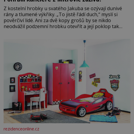
Z kostelní hrobky u svatého Jakuba se ozývají dunivé
rány a tlumené výkřiky. „To jistě řádí duch,“ myslí si
pověrčiví lidé. Ani za dvě kopy grošů by se nikdo
neodvážil podzemní hrobku otevřít a její poklop tak
raději jen skrápí svěcenou vodou. Za několik dní divné
burácení skutečně ustane. Když o mnoho let později
hrobku
rezidenceonline.cz