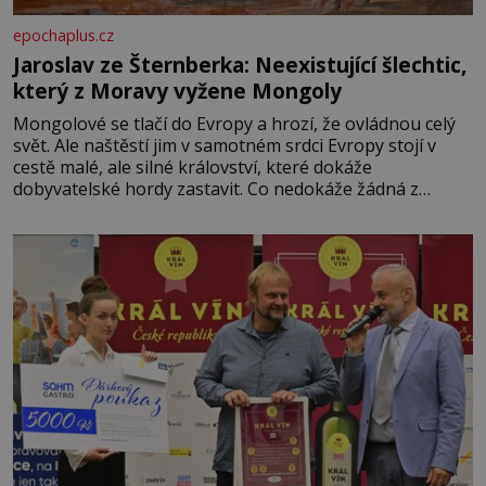
epochaplus.cz
Jaroslav ze Šternberka: Neexistující šlechtic,
který z Moravy vyžene Mongoly
Mongolové se tlačí do Evropy a hrozí, že ovládnou celý
svět. Ale naštěstí jim v samotném srdci Evropy stojí v
cestě malé, ale silné království, které dokáže
dobyvatelské hordy zastavit. Co nedokáže žádná z
asijských říší, co nedokážou Němci – to dokáže český
král. Nebo že by ne? Mongolové od roku 1223 postupují
podél Kaspického a Azovského moře,