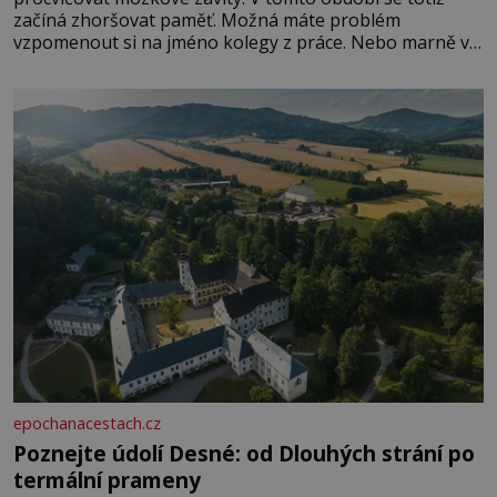
začíná zhoršovat paměť. Možná máte problém
vzpomenout si na jméno kolegy z práce. Nebo marně v
paměti lovíte název knížky, kterou jste nedávno přečetli.
Je to opravdu tak, s věkem jako kdyby se paměť
rozhodla stávkovat. Cvičte
epochanacestach.cz
Poznejte údolí Desné: od Dlouhých strání po
termální prameny