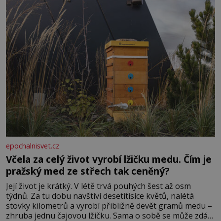
epochalnisvet.cz
Včela za celý život vyrobí lžičku medu. Čím je
pražský med ze střech tak ceněný?
Její život je krátký. V létě trvá pouhých šest až osm
týdnů. Za tu dobu navštíví desetitisíce květů, nalétá
stovky kilometrů a vyrobí přibližně devět gramů medu –
zhruba jednu čajovou lžičku. Sama o sobě se může zdát