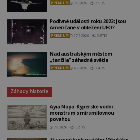
PREMIUM
7.8.2026
2.5TIS
Podivné události roku 2023: Jsou
Američané v obležení UFO?
PREMIUM
27.7.2026
3.5TIS
Nad australským městem
„tančila“ záhadná světla
PREMIUM
4.7.2026
3.4TIS
Záhady historie
Ayia Napa: Kyperské vodní
monstrum s mírumilovnou
povahou
7.8.2026
5.2TIS
Ztracený hrob svatého Mikuláše: