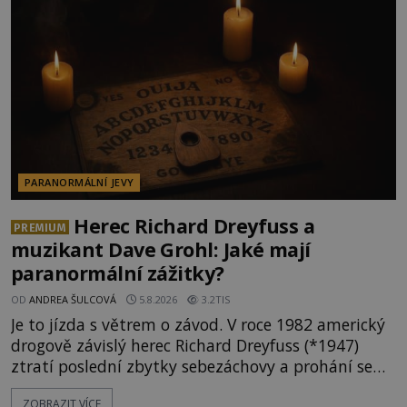
ta, na niž přijde Robert, by jen tak někoho
nenapadla. N
PARANORMÁLNÍ JEVY
Herec Richard Dreyfuss a
PREMIUM
muzikant Dave Grohl: Jaké mají
paranormální zážitky?
OD
ANDREA ŠULCOVÁ
5.8.2026
3.2TIS
Je to jízda s větrem o závod. V roce 1982 americký
drogově závislý herec Richard Dreyfuss (*1947)
ztratí poslední zbytky sebezáchovy a prohání se
po silnicích ve svém mercedesu jako utržený ze
ZOBRAZIT VÍCE