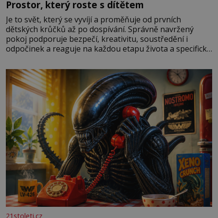
Prostor, který roste s dítětem
Je to svět, který se vyvíjí a proměňuje od prvních
dětských krůčků až po dospívání. Správně navržený
pokoj podporuje bezpečí, kreativitu, soustředění i
odpočinek a reaguje na každou etapu života a specifické
potřeby dítěte. Pro nejmenší je klíčová jednoduchost,
měkkost a bezpečí, proto by pokoj miminka měl působit
především klidně a útulně. Předškolní věk je
21stoleti.cz