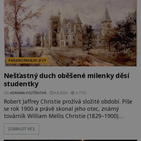
PARANORMÁLNÍ JEVY
Nešťastný duch oběšené milenky děsí
studentky
OD
ADRIANA VOJTÍŠKOVÁ
8.8.2026
4.7TIS
Robert Jaffrey Christie prožívá složité období. Píše
se rok 1900 a právě skonal jeho otec, známý
továrník William Mellis Christie (1829–1900).
Smutná událost je ale doprovázena ohromným
ZOBRAZIT VÍCE
dědictvím... Robertu připadne rodinné sídlo v
Torontu. Takový majetek skýtá řadu výhod, avšak