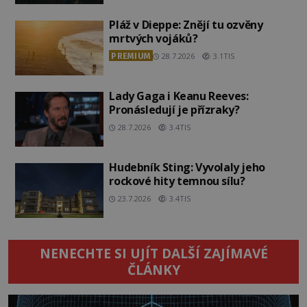
Pláž v Dieppe: Znějí tu ozvěny
mrtvých vojáků?
PREMIUM
28.7.2026
3.1TIS
Lady Gaga i Keanu Reeves:
Pronásledují je přízraky?
28.7.2026
3.4TIS
Hudebník Sting: Vyvolaly jeho
rockové hity temnou sílu?
23.7.2026
3.4TIS
NENECHTE SI UJÍT DALŠÍ ZAJÍMAVÉ
ČLÁNKY