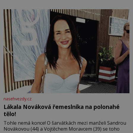
bezvýznamná. Teprve když se spojí s dalšími desítkami
tisíc příslušnic svého včelstva, vznikne jeden z
nejdokonalejších organismů
nasehvezdy.cz
Lákala Nováková řemeslníka na polonahé
tělo!
Tohle nemá konce! O šarvátkách mezi manželi Sandrou
Novákovou (44) a Vojtěchem Moravcem (39) se toho