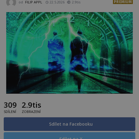
PREMIUM
od
FILIP APPL
22.5.2026
2.9tis
309
2.9tis
SDÍLENÍ
ZOBRAZENÍ
Sdílet na Facebooku
Sdílet na X