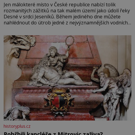
Jen málokteré místo v České republice nabízí tolik
rozmanitých zážitků na tak malém území jako údolí řeky
Desné v srdci Jeseníků. Během jediného dne můžete
nahlédnout do útrob jedné z nejvýznamnějších vodních
elektráren v Evropě, vydat se na horské hřebeny, projet
se na koloběžce a den zakončit poznáváním památek ve
Velkých Losinách nebo v termálním
historyplus.cz
Pohřbili kancléře z Mitrovic zaživa?