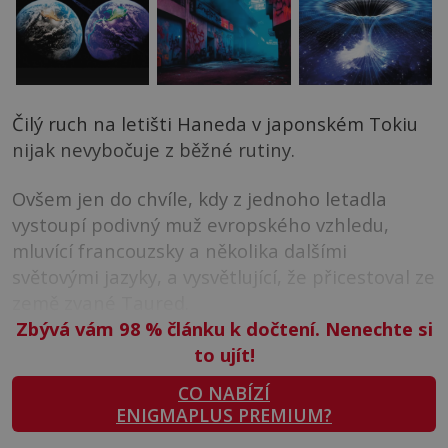
Čilý ruch na letišti Haneda v japonském Tokiu
nijak nevybočuje z běžné rutiny.
Ovšem jen do chvíle, kdy z jednoho letadla
vystoupí podivný muž evropského vzhledu,
mluvící francouzsky a několika dalšími
světovými jazyky, a vysvětlující, že přicestoval ze
země zvané Taured.
Zbývá vám 98
%
článku k dočtení. Nenechte si
to ujít!
CO NABÍZÍ
ENIGMAPLUS PREMIUM?