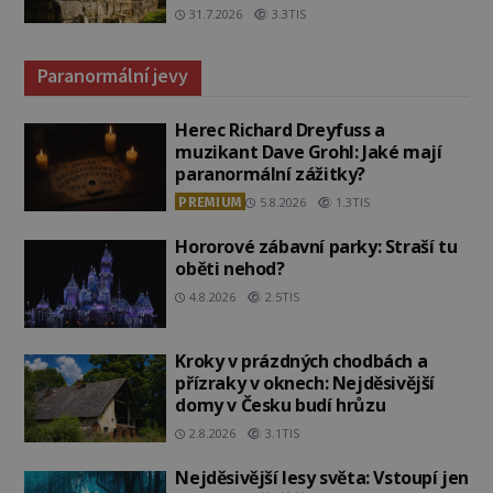
31.7.2026
3.3TIS
Paranormální jevy
Herec Richard Dreyfuss a
muzikant Dave Grohl: Jaké mají
paranormální zážitky?
PREMIUM
5.8.2026
1.3TIS
Hororové zábavní parky: Straší tu
oběti nehod?
4.8.2026
2.5TIS
Kroky v prázdných chodbách a
přízraky v oknech: Nejděsivější
domy v Česku budí hrůzu
2.8.2026
3.1TIS
Nejděsivější lesy světa: Vstoupí jen