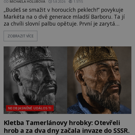
OD
MICHAELA HOLUBOVÁ
5.8.2026
1.5TIS
„Budeš se smažit v horoucích peklech!“ povykuje
Markéta na o dvě generace mladší Barboru. Ta jí
za chvíli slovní palbu opětuje. První je zarytá
katolička, druhá přesvědčená kališnice. A každá z
ZOBRAZIT VÍCE
nich se usídlí na jedné z věží slavného hradu
Trosky. Šlechtic Ota IV. z Bergova (1399–1452) patří
mezi vůdce protihusitského boje. Za manželku má
skutečně jistou
NEOBJASNĚNÉ UDÁLOSTI
Kletba Tamerlánovy hrobky: Otevřeli
hrob a za dva dny začala invaze do SSSR.