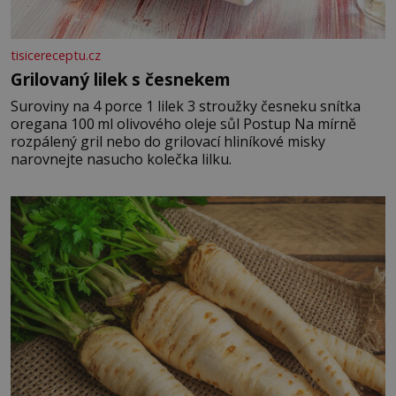
tisicereceptu.cz
Grilovaný lilek s česnekem
Suroviny na 4 porce 1 lilek 3 stroužky česneku snítka
oregana 100 ml olivového oleje sůl Postup Na mírně
rozpálený gril nebo do grilovací hliníkové misky
narovnejte nasucho kolečka lilku.