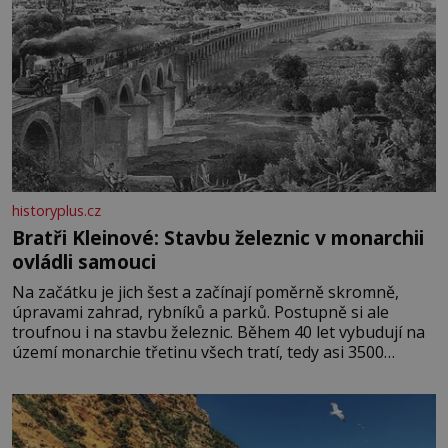
historyplus.cz
Bratři Kleinové: Stavbu železnic v monarchii
ovládli samouci
Na začátku je jich šest a začínají poměrně skromně,
úpravami zahrad, rybníků a parků. Postupně si ale
troufnou i na stavbu železnic. Během 40 let vybudují na
území monarchie třetinu všech tratí, tedy asi 3500
kilometrů! Ohromně na tom zbohatnou… Podnikavého
ducha zdědí bratři Kleinové po otci Johannovi (1756–
1835), který má malý statek na Jesenicku