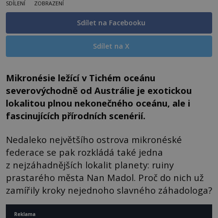
SDÍLENÍ
ZOBRAZENÍ
Sdílet na Facebooku
Sdílet na X
Mikronésie ležící v Tichém oceánu
severovýchodně od Austrálie je exotickou
lokalitou plnou nekonečného oceánu, ale i
fascinujících přírodních scenérií.
Nedaleko největšího ostrova mikronéské
federace se pak rozkládá také jedna
z nejzáhadnějších lokalit planety: ruiny
prastarého města Nan Madol. Proč do nich už
zamířily kroky nejednoho slavného záhadologa?
Reklama