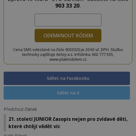
903 33 20
.
ODEMKNOUT KÓDEM
Cena SMS odeslané na číslo 9033320 je 20 Kč vč. DPH. Službu
technicky zajišťuje Airtoy a.s. Infolinka: 602 777 555,
www.platmobilem.cz
Sdílet na Facebooku
Sdílet na X
Předchozí článek
21. století JUNIOR časopis nejen pro zvídavé děti,
které chtějí vědět víc
Další článek