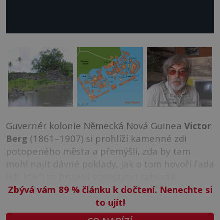
Guvernér kolonie Německá Nová Guinea
Victor
Berg
(1861–1907) si prohlíží kamenné zdi
potopeného města a přemýšlí, zda by tam
mohl najít dávné poklady, jak o tom hovoří řada
lidí, kteří se historií souostroví zabývají.
Zbývá vám 89
%
článku k dočtení. Nenechte si
to ujít!