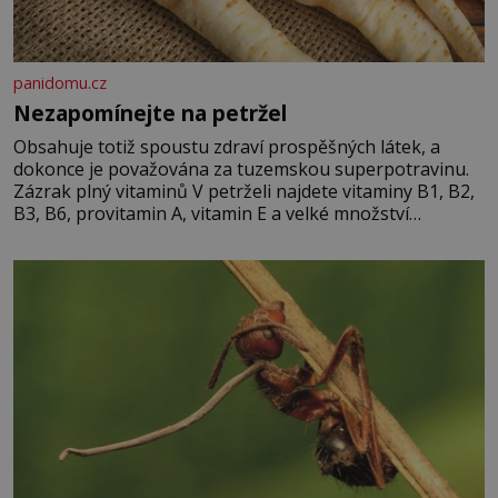
panidomu.cz
Nezapomínejte na petržel
Obsahuje totiž spoustu zdraví prospěšných látek, a
dokonce je považována za tuzemskou superpotravinu.
Zázrak plný vitaminů V petrželi najdete vitaminy B1, B2,
B3, B6, provitamin A, vitamin E a velké množství
vitamínu C (nejvíce ho má nať, dokonce třikrát více než
pomeranč, v kořeni je také, ale je ho desetkrát méně), a
kyselinu listovou. Ale