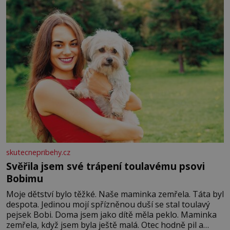
především klidně a útulně. Předškolní věk je
skutecnepribehy.cz
Svěřila jsem své trápení toulavému psovi
Bobimu
Moje dětství bylo těžké. Naše maminka zemřela. Táta byl
despota. Jedinou mojí spřízněnou duší se stal toulavý
pejsek Bobi. Doma jsem jako dítě měla peklo. Maminka
zemřela, když jsem byla ještě malá. Otec hodně pil a