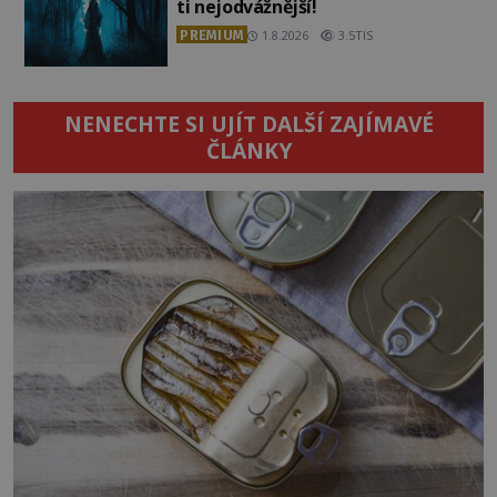
ti nejodvážnější!
PREMIUM
1.8.2026
3.5TIS
NENECHTE SI UJÍT DALŠÍ ZAJÍMAVÉ
ČLÁNKY