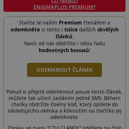
CO NABÍZÍ
ENIGMAPLUS PREMIUM?
Staňte se naším
Premium
čtenářem a
odemkněte
si tento i
tisíce
dalších
skvělých
článků
.
Navíc od nás obdržíte i celou řadu
hodnotných bonusů
!
ODEMKNOUT ČLÁNEK
Pokud si přejete odemknout pouze tento článek,
můžete tak učinit zasláním jediné SMS. Během
chvilky obdržíte číselný kód, který opíšete do
následujícího okénka a kliknutím na tlačítko jej
odemknete.
Zprávu ve tvaru "CTU CLANEK" odešlete na číslo