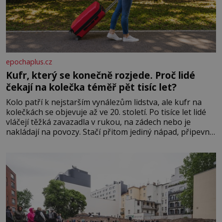
epochaplus.cz
Kufr, který se konečně rozjede. Proč lidé
čekají na kolečka téměř pět tisíc let?
Kolo patří k nejstarším vynálezům lidstva, ale kufr na
kolečkách se objevuje až ve 20. století. Po tisíce let lidé
vláčejí těžká zavazadla v rukou, na zádech nebo je
nakládají na povozy. Stačí přitom jediný nápad, připevnit
ke kufru kolečka. Jenže právě ten nikdo dlouho
nedostane. Až jednou se na letišti ozve věta, která změní