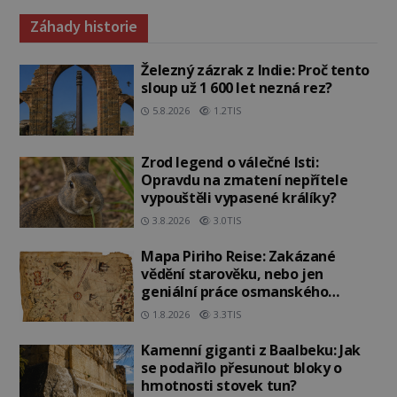
Záhady historie
Železný zázrak z Indie: Proč tento
sloup už 1 600 let nezná rez?
5.8.2026
1.2TIS
Zrod legend o válečné lsti:
Opravdu na zmatení nepřítele
vypouštěli vypasené králíky?
3.8.2026
3.0TIS
Mapa Piriho Reise: Zakázané
vědění starověku, nebo jen
geniální práce osmanského
admirála?
1.8.2026
3.3TIS
Kamenní giganti z Baalbeku: Jak
se podařilo přesunout bloky o
hmotnosti stovek tun?