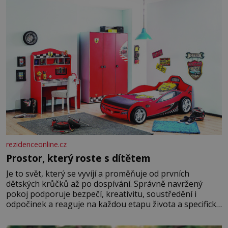
pískem jako v Karibiku, ale i divokou krajinou, také
bohatou historií i luxusem.Zjistěte,
rezidenceonline.cz
Prostor, který roste s dítětem
Je to svět, který se vyvíjí a proměňuje od prvních
dětských krůčků až po dospívání. Správně navržený
pokoj podporuje bezpečí, kreativitu, soustředění i
odpočinek a reaguje na každou etapu života a specifické
potřeby dítěte. Pro nejmenší je klíčová jednoduchost,
měkkost a bezpečí, proto by pokoj miminka měl působit