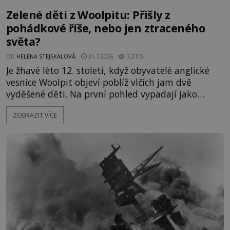
Zelené děti z Woolpitu: Přišly z
pohádkové říše, nebo jen ztraceného
světa?
OD
HELENA STEJSKALOVÁ
31.7.2026
3.2TIS
Je žhavé léto 12. století, když obyvatelé anglické
vesnice Woolpit objeví poblíž vlčích jam dvě
vyděšené děti. Na první pohled vypadají jako
každé jiné, až na jednu děsivou výjimku. Jejich
ZOBRAZIT VÍCE
kůže má nazelenalý odstín, mluví
nesrozumitelnou řečí a odmítají jakékoli jídlo
kromě syrových bobů. Příběh se rychle stává
jednou z největších záhad středověké Anglie a ani
po téměř devíti stech letech není