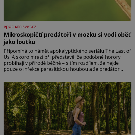
epochalnisvet.cz
Mikroskopičtí predátoři v mozku si vodí oběť
jako loutku
Připomíná to námět apokalyptického seriálu The Last of
Us. A skoro mrazí při představě, že podobné horory
probíhají v přírodě běžně – s tím rozdílem, že nejde
pouze o infekce parazitickou houbou a že predátor
dokáže ovládat jen vývojově nesrovnatelně jednodušší
živočichy, než je člověk. Najít skutečné zombie není nic
nemožného ani v naší přírodě.