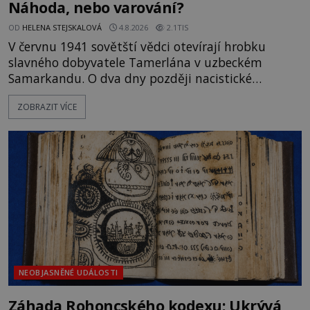
Náhoda, nebo varování?
OD
HELENA STEJSKALOVÁ
4.8.2026
2.1TIS
V červnu 1941 sovětští vědci otevírají hrobku
slavného dobyvatele Tamerlána v uzbeckém
Samarkandu. O dva dny později nacistické
Německo zahajuje operaci Barbarossa a napadá
ZOBRAZIT VÍCE
Sovětský svaz. Shoda dat je natolik zarážející, že se
rodí jedna z nejslavnějších „kleteb“ 20. století. Je
na legendě něco pravdy, nebo jde jen o fascinující
souhru okolností? Když antropolog Michail
Gerasimov (1907-1970) a
NEOBJASNĚNÉ UDÁLOSTI
Záhada Rohoncského kodexu: Ukrývá