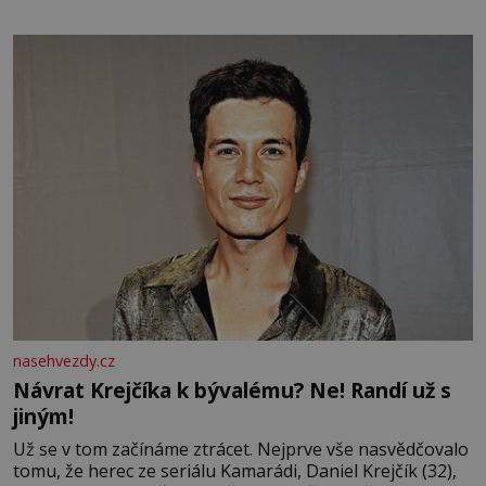
často dokázal propít skoro celou výplatu. Čtyři roky jsem
chodila do školy u nás na vesnici. Měli mě tam rádi,
protože
nasehvezdy.cz
Návrat Krejčíka k bývalému? Ne! Randí už s
jiným!
Už se v tom začínáme ztrácet. Nejprve vše nasvědčovalo
tomu, že herec ze seriálu Kamarádi, Daniel Krejčík (32),