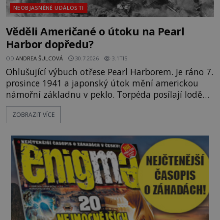
NEOBJASNĚNÉ UDÁLOSTI
Věděli Američané o útoku na Pearl
Harbor dopředu?
OD
ANDREA ŠULCOVÁ
30.7.2026
3.1TIS
Ohlušující výbuch otřese Pearl Harborem. Je ráno 7.
prosince 1941 a japonský útok mění americkou
námořní základnu v peklo. Torpéda posílají lodě
ke dnu, hladinu pokrývá hořící nafta a začíná
ZOBRAZIT VÍCE
jeden z nejosudovějších dnů 20. století. Všude
panuje zmatek, ozývají se vyděšené výkřiky, nebe
zahaluje kouř. Japonští letci se mohou radovat.
Svého nepřítele nachyt