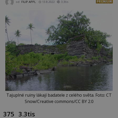
PREMIUM
od
FILIP APPL
13.8.2022
3.3tis
Tajuplné ruiny lákají badatele z celého světa. Foto: CT
Snow/Creative commons/CC BY 2.0
375
3.3tis