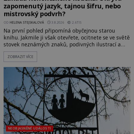
zapomenutý jazyk, tajnou šifru, nebo
mistrovský podvrh?
OD
HELENA STEJSKALOVÁ
3.8.2026
2.6TIS
Na první pohled připomíná obyčejnou starou
knihu. Jakmile ji však otevřete, ocitnete se ve světě
stovek neznámých znaků, podivných ilustrací a
textu, který už téměř dvě století vzdoruje všem
ZOBRAZIT VÍCE
pokusům o rozluštění. Rohoncský kodex patří mezi
největší záhady evropských dějin a dodnes nikdo s
jistotou neví, kdo jej napsal, kdy vznikl ani co
vlastně vypráví. Rohoncský kodex se poprvé
objevuje v roce
NEOBJASNĚNÉ UDÁLOSTI