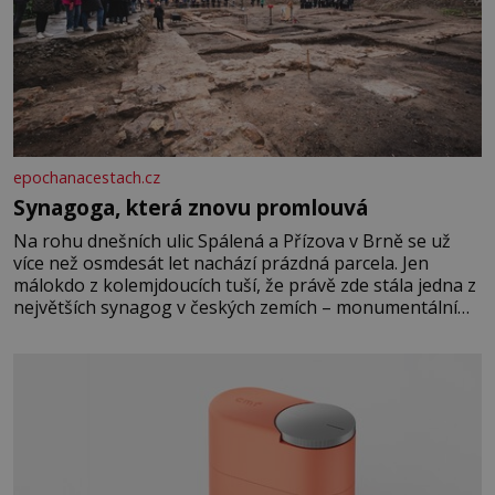
epochanacestach.cz
Synagoga, která znovu promlouvá
Na rohu dnešních ulic Spálená a Přízova v Brně se už
více než osmdesát let nachází prázdná parcela. Jen
málokdo z kolemjdoucích tuší, že právě zde stála jedna z
největších synagog v českých zemích – monumentální
stavba, která byla po desetiletí symbolem sebevědomé a
prosperující židovské komunity. Brněnská Velká
synagoga byla slavnostně otevřena v roce