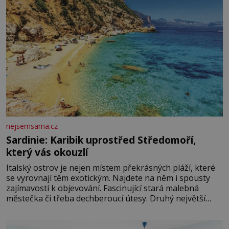
nejsemsama.cz
Sardinie: Karibik uprostřed Středomoří,
který vás okouzlí
Italský ostrov je nejen místem překrásných pláží, které
se vyrovnají těm exotickým. Najdete na něm i spousty
zajímavostí k objevování. Fascinující stará malebná
městečka či třeba dechberoucí útesy. Druhý největší
italský ostrov o velikosti přibližně jedné třetiny České
republiky vás ohromí nejen svými plážemi s bílým