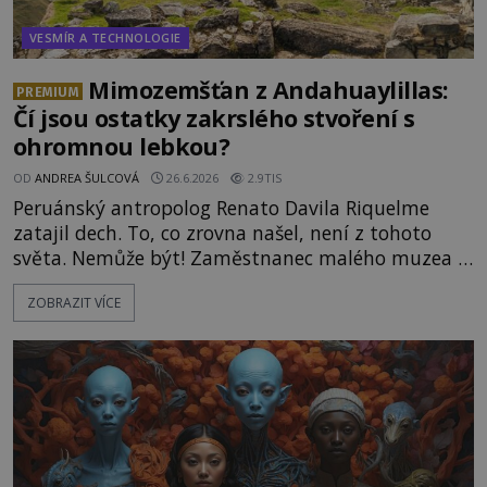
VESMÍR A TECHNOLOGIE
Mimozemšťan z Andahuaylillas:
PREMIUM
Čí jsou ostatky zakrslého stvoření s
ohromnou lebkou?
OD
ANDREA ŠULCOVÁ
26.6.2026
2.9TIS
Peruánský antropolog Renato Davila Riquelme
zatajil dech. To, co zrovna našel, není z tohoto
světa. Nemůže být! Zaměstnanec malého muzea v
peruánském městečku Andahuaylillas nedaleko
ZOBRAZIT VÍCE
legendárního Cuzca pomalu sestupuje z posvátné
hory Apu a přemýšlí, jak s touto zprávou naloží.
Právě nalezl ostatky dvou mimozemšťanů! Vědci
nad nálezem kroutí hlavou. Už na