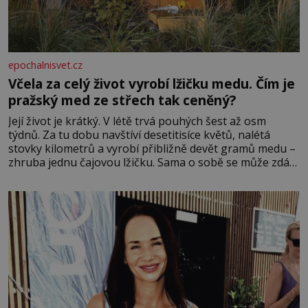
epochalnisvet.cz
Včela za celý život vyrobí lžičku medu. Čím je
pražský med ze střech tak ceněný?
Její život je krátký. V létě trvá pouhých šest až osm
týdnů. Za tu dobu navštíví desetitisíce květů, nalétá
stovky kilometrů a vyrobí přibližně devět gramů medu –
zhruba jednu čajovou lžičku. Sama o sobě se může zdát
bezvýznamná. Teprve když se spojí s dalšími desítkami
tisíc příslušnic svého včelstva, vznikne jeden z
nejdokonalejších organismů