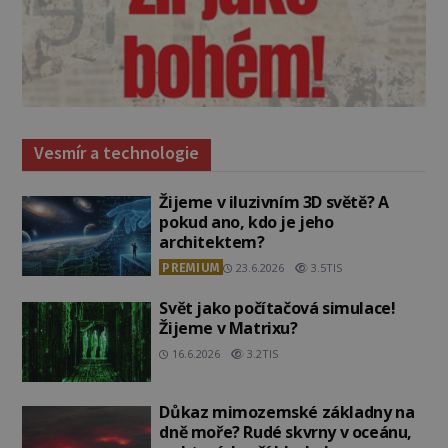
Vesmír a technologie
Žijeme v iluzivním 3D světě? A
pokud ano, kdo je jeho
architektem?
PREMIUM
23.6.2026
3.5TIS
Svět jako počítačová simulace!
Žijeme v Matrixu?
16.6.2026
3.2TIS
Důkaz mimozemské základny na
dně moře? Rudé skvrny v oceánu,