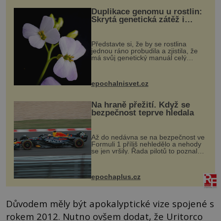
Duplikace genomu u rostlin:
Skrytá genetická zátěž i
evoluční výhoda
Představte si, že by se rostlina
jednou ráno probudila a zjistila, že
má svůj genetický manuál celý
dvakrát. Přesně to se občas v
přírodě stane – a podle nového
výzkumu to může být pro druhy
epochalnisvet.cz
vstupenka...
Na hraně přežití. Když se
bezpečnost teprve hledala
Až do nedávna se na bezpečnost ve
Formuli 1 příliš nehledělo a nehody
se jen vršily. Řada pilotů to poznala
na vlastní kůži, často s trvalými
následky nebo bohužel i ztrátou
života. Dnes nepochopiteln...
epochaplus.cz
Důvodem měly být apokalyptické vize spojené s
rokem 2012. Nutno ovšem dodat, že Uritorco