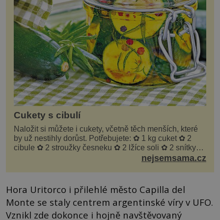
Cukety s cibulí
Naložit si můžete i cukety, včetně těch menších, které
by už nestihly dorůst. Potřebujete: ✿ 1 kg cuket ✿ 2
cibule ✿ 2 stroužky česneku ✿ 2 lžíce soli ✿ 2 snítky
kopru ✿ hrst petrželky Nálev: ✿ 400 m...
nejsemsama.cz
Hora Uritorco i přilehlé město Capilla del
Monte se staly centrem argentinské víry v UFO.
Vznikl zde dokonce i hojně navštěvovaný