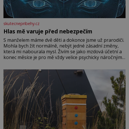
skutecnepribehy.cz
Hlas mě varuje před nebezpečím
S manželem máme dvě děti a dokonce jsme už prarodiči.
Mohla bych žít normálně, nebýt jedné zásadní změny,
která mi nabourala mysl. Živím se jako mzdová účetní a
konec měsíce je pro mě vždy velice psychicky náročným
obdobím. Od té chvíle, co máme vnoučata, mi dcera čím
dál častěji volá o pomoc, co se hlídání týče. Dalo by se