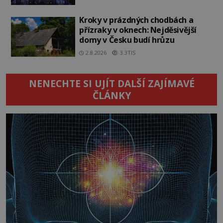
Kroky v prázdných chodbách a
přízraky v oknech: Nejděsivější
domy v Česku budí hrůzu
2.8.2026
3.3TIS
NENECHTE SI UJÍT DALŠÍ ZAJÍMAVÉ
ČLÁNKY