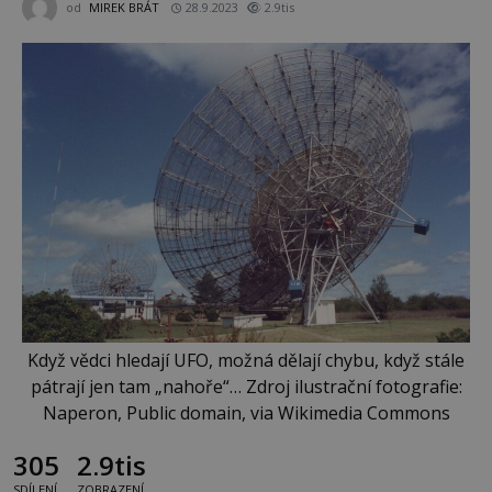
od
MIREK BRÁT
28.9.2023
2.9tis
Když vědci hledají UFO, možná dělají chybu, když stále
pátrají jen tam „nahoře“… Zdroj ilustrační fotografie:
Naperon, Public domain, via Wikimedia Commons
305
2.9tis
SDÍLENÍ
ZOBRAZENÍ