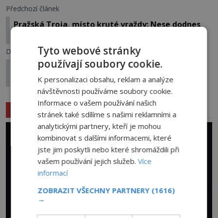
Předchozí článek
Pražská Troja, místo kruté vraždy: Nese dodnes
opuštěný dům punc dřívější otřesné události?
Tyto webové stránky
Další článek
používají soubory cookie.
Nejzáhadnější jeskyně světa: Ukrývají tajemství,
která by raději neměla být odhalena?
K personalizaci obsahu, reklam a analýze
návštěvnosti používáme soubory cookie.
Informace o vašem používání našich
Související články
stránek také sdílíme s našimi reklamními a
analytickými partnery, kteří je mohou
kombinovat s dalšími informacemi, které
jste jim poskytli nebo které shromáždili při
vašem používání jejich služeb.
Více
informací
ZOBRAZIT VŠECHNY PARTNERY
(1616)
→