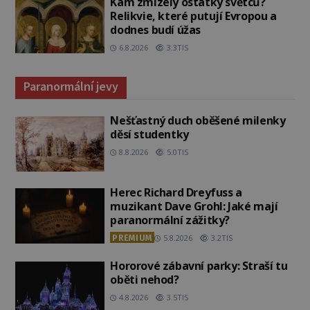
Kam zmizely ostatky světců?
Relikvie, které putují Evropou a
dodnes budí úžas
6.8.2026
3.3TIS
Paranormální jevy
Nešťastný duch oběšené milenky
děsí studentky
8.8.2026
5.0TIS
Herec Richard Dreyfuss a
muzikant Dave Grohl: Jaké mají
paranormální zážitky?
PREMIUM
5.8.2026
3.2TIS
Hororové zábavní parky: Straší tu
oběti nehod?
4.8.2026
3.5TIS