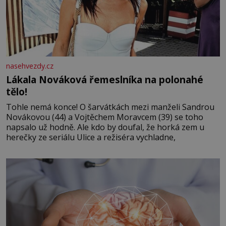
nasehvezdy.cz
Lákala Nováková řemeslníka na polonahé
tělo!
Tohle nemá konce! O šarvátkách mezi manželi Sandrou
Novákovou (44) a Vojtěchem Moravcem (39) se toho
napsalo už hodně. Ale kdo by doufal, že horká zem u
herečky ze seriálu Ulice a režiséra vychladne,