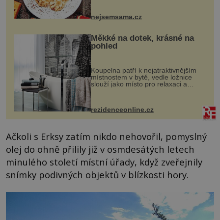
vznikají rozmanité a chuťově bohaté
pokrmy, které rozhodně st...
nejsemsama.cz
Měkké na dotek, krásné na
pohled
Koupelna patří k nejatraktivnějším
místnostem v bytě, vedle ložnice
slouží jako místo pro relaxaci a
odpočinek. Koupelnový textil –
ručníky, osušky a koberečky –
mohou jako mávnutím kouzelného
rezidenceonline.cz
proutku...
Ačkoli s Erksy zatím nikdo nehovořil, pomyslný
olej do ohně přilily již v osmdesátých letech
minulého století místní úřady, když zveřejnily
snímky podivných objektů v blízkosti hory.