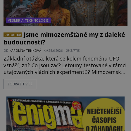
VESMÍR A TECHNOLOGIE
Jsme mimozemšťané my z daleké
PREMIUM
budoucnosti?
OD
KAROLÍNA TRNKOVÁ
25.6.2026
3.7TIS
Základní otázka, která se kolem fenoménu UFO
vznáší, zní: Co jsou zač? Letouny testované v rámci
utajovaných vládních experimentů? Mimozemské
vesmírné lodě plnící na Zemi nám neznámý úkol?
ZOBRAZIT VÍCE
Skokani mezi dimenzemi, putující po mostech
skrze reality do paralelních světů? O všech těchto
možnostech již desítky let vzrušeně diskutují
vědci, ufologo