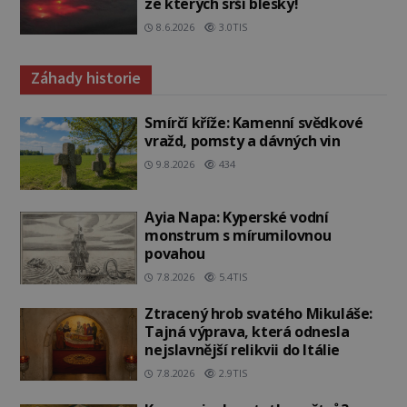
ze kterých srší blesky!
8.6.2026
3.0TIS
Záhady historie
Smírčí kříže: Kamenní svědkové
vražd, pomsty a dávných vin
9.8.2026
434
Ayia Napa: Kyperské vodní
monstrum s mírumilovnou
povahou
7.8.2026
5.4TIS
Ztracený hrob svatého Mikuláše:
Tajná výprava, která odnesla
nejslavnější relikvii do Itálie
7.8.2026
2.9TIS