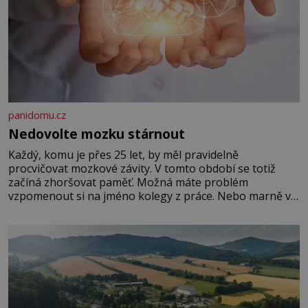
panidomu.cz
Nedovolte mozku stárnout
Každý, komu je přes 25 let, by měl pravidelně
procvičovat mozkové závity. V tomto období se totiž
začíná zhoršovat paměť. Možná máte problém
vzpomenout si na jméno kolegy z práce. Nebo marně v
paměti lovíte název knížky, kterou jste nedávno přečetli.
Je to opravdu tak, s věkem jako kdyby se paměť
rozhodla stávkovat. Cvičte