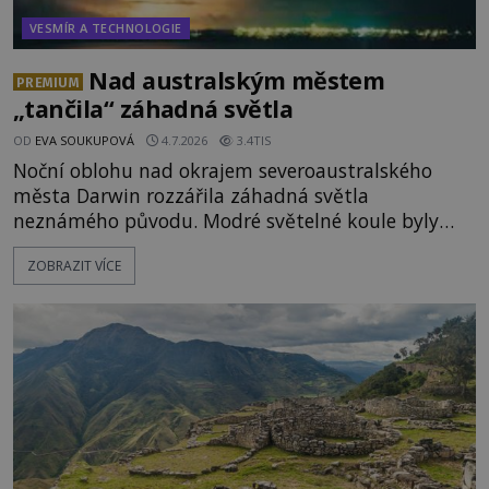
VESMÍR A TECHNOLOGIE
Nad australským městem
PREMIUM
„tančila“ záhadná světla
OD
EVA SOUKUPOVÁ
4.7.2026
3.4TIS
Noční oblohu nad okrajem severoaustralského
města Darwin rozzářila záhadná světla
neznámého původu. Modré světelné koule byly
viditelné nejméně dvacet minut, během nichž se
ZOBRAZIT VÍCE
opakovaně objevovaly a zase mizely. Svědek, který
úkaz zachytil na mobilní telefon, se domnívá, že
mohlo jít o návštěvu ze světa duchů. Záhadný
záznam okamžitě rozpoutal deb