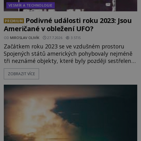
VESMÍR A TECHNOLOGIE
Podivné události roku 2023: Jsou
PREMIUM
Američané v obležení UFO?
OD
MIROSLAV OLIVÍK
27.7.2026
3.5TIS
Začátkem roku 2023 se ve vzdušném prostoru
Spojených států amerických pohybovaly nejméně
tři neznámé objekty, které byly později sestřeleny.
Do dnešních dnů nebyly trosky těchto létajících
ZOBRAZIT VÍCE
těles objeveny. Je možné, že šlo o nějaké nové
armádní výzkumné technologie? Nebo snad byly
mimozemského původu? Dne 4. února roku 2023
vydává