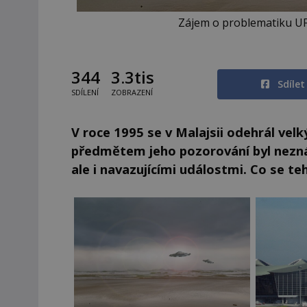
Zájem o problematiku UFO
344
3.3tis
Sdíle
SDÍLENÍ
ZOBRAZENÍ
V roce 1995 se v Malajsii odehrál velk
předmětem jeho pozorování byl neznámý
ale i navazujícími událostmi. Co se t