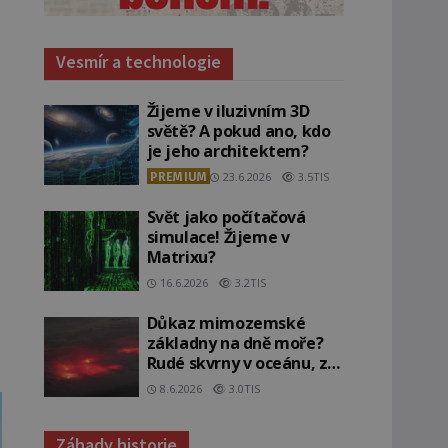
Vesmír a technologie
Žijeme v iluzivním 3D
světě? A pokud ano, kdo
je jeho architektem?
PREMIUM
23.6.2026
3.5TIS
Svět jako počítačová
simulace! Žijeme v
Matrixu?
16.6.2026
3.2TIS
Důkaz mimozemské
základny na dně moře?
Rudé skvrny v oceánu, ze
kterých srší blesky!
8.6.2026
3.0TIS
Záhady historie