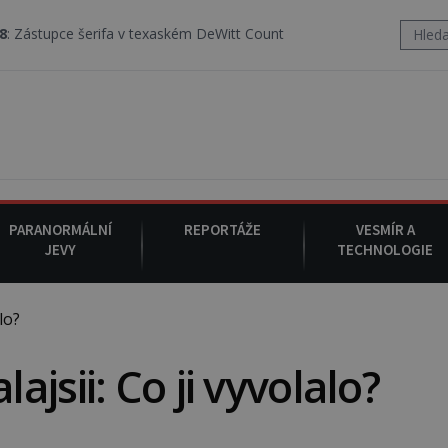
a v texaském DeWitt County pořizuje video, na kterém před jeho voze
PARANORMÁLNÍ
REPORTÁŽE
VESMÍR A
JEVY
TECHNOLOGIE
lo?
jsii: Co ji vyvolalo?