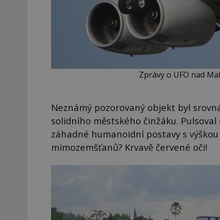
Zprávy o UFO nad Malaj
Neznámý pozorovaný objekt byl srovná
solidního městského činžáku. Pulsoval
záhadné humanoidní postavy s výškou 
mimozemšťanů? Krvavě červené oči!