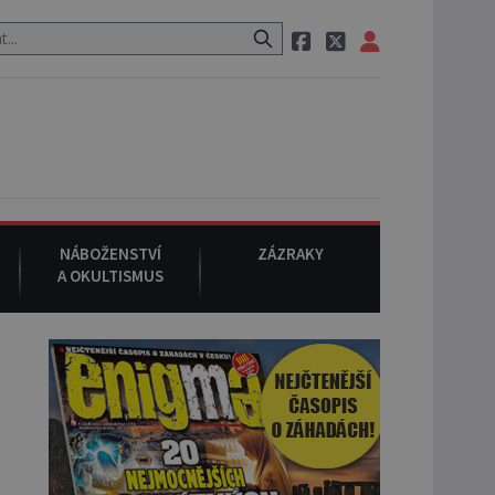
m po cestě utíká zvláštní psovitá šelma, údajně bájná čupakabra.
NÁBOŽENSTVÍ
ZÁZRAKY
A OKULTISMUS