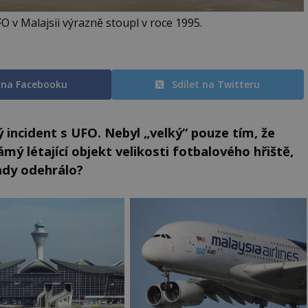
 v Malajsii výrazně stoupl v roce 1995.
t na Facebooku
Sdílet na Twitteru
ý incident s UFO. Nebyl „velký“ pouze tím, že
 létající objekt velikosti fotbalového hřiště,
ehdy odehrálo?