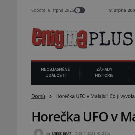
Sobota, 8. srpna 2026
8. srpna 2008
: Zástupce šerif
NEOBJASNĚNÉ
ZÁHADY
UDÁLOSTI
HISTORIE
Domů
Horečka UFO v Malajsii: Co ji vyvola
Horečka UFO v Mala
od
MIREK BRÁT
28.11.2024
3.3tis