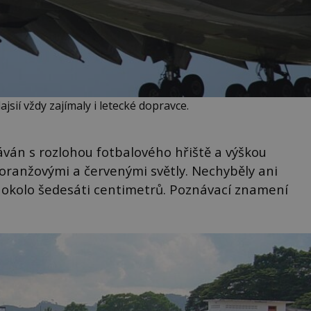
sií vždy zajímaly i letecké dopravce.
ván s rozlohou fotbalového hřiště a výškou
 oranžovými a červenými světly. Nechyběly ani
okolo šedesáti centimetrů. Poznávací znamení