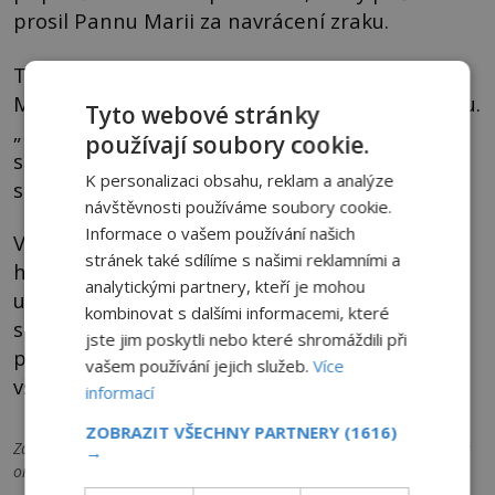
prosil Pannu Marii za navrácení zraku.
To se prý skutečně stalo a muž za to Panně
Marii slíbil, že jeho potomci budou sloužit Bohu.
Tyto webové stránky
„Potom se rodina odstěhovala do Brazílie, kde
používají soubory cookie.
se usídlila natrvalo. Tam se jeho syn oženil a
K personalizaci obsahu, reklam a analýze
stal se otcem chlapce.
návštěvnosti používáme soubory cookie.
Informace o vašem používání našich
V duchu slibu složeného před lety v
stránek také sdílíme s našimi reklamními a
hornopolickém kostele vystudoval vnuk
analytickými partnery, kteří je mohou
uzdraveného slepce na faráře,“ uvedl bývalý
kombinovat s dalšími informacemi, které
starosta obce Lubomír Šulc. Dokládá i tento
jste jim poskytli nebo které shromáždili při
případ existenci nějaké vyšší síly? Nebo jsou za
vašem používání jejich služeb.
Více
vším jen přikrášlené lidové pověsti?
informací
ZOBRAZIT VŠECHNY PARTNERY
(1616)
Zdroje informací:
Wikipedie, hornipolice.cz, Českolipský deník, Aha
→
online