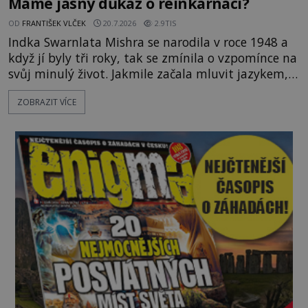
Máme jasný důkaz o reinkarnaci?
OD
FRANTIŠEK VLČEK
20.7.2026
2.9TIS
Indka Swarnlata Mishra se narodila v roce 1948 a
když jí byly tři roky, tak se zmínila o vzpomínce na
svůj minulý život. Jakmile začala mluvit jazykem,
který nikdo nezná, začali rodiče její podivné
ZOBRAZIT VÍCE
chování brát vážně. Je snad důkazem reinkarnace?
Swarnlata Mishra se narodila v Indii v roce 1948.
Na první pohled se zdá, že to bu