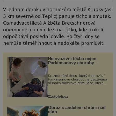
V jednom domku v hornickém městě Krupky (asi
5 km severně od Teplic) panuje ticho a smutek.
Osmadvacetiletá Alžběta Bretschnerová
onemocněla a nyní leží na lůžku, kde jí okolí
odpočítává poslední chvíle. Po čtyři dny se
nemůže téměř hnout a nedokáže promluvit.
Neinvazivní léčba nejen
Parkinsonovy choroby
pomocí ultrazvukové
„helmy“
Ke zmírnění třesu, který doprovází
Parkinsonovu chorobu, je využívána
hluboká mozková stimulace, která
však vyžaduje vysoce invazivní
zákrok. Ultrazvuk zase není vhodný
k dostatečně přesnému zacílení ...
21stoleti.cz
Obraz s andělem chrání náš
dům