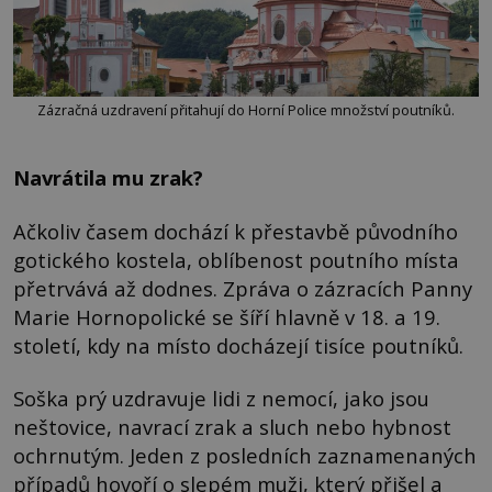
Zázračná uzdravení přitahují do Horní Police množství poutníků.
Navrátila mu zrak?
Ačkoliv časem dochází k přestavbě původního
gotického kostela, oblíbenost poutního místa
přetrvává až dodnes. Zpráva o zázracích Panny
Marie Hornopolické se šíří hlavně v 18. a 19.
století, kdy na místo docházejí tisíce poutníků.
Soška prý uzdravuje lidi z nemocí, jako jsou
neštovice, navrací zrak a sluch nebo hybnost
ochrnutým. Jeden z posledních zaznamenaných
případů hovoří o slepém muži, který přišel a