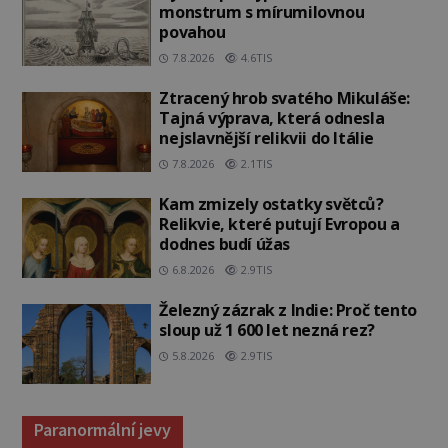
monstrum s mírumilovnou
povahou
7.8.2026
4.6TIS
Ztracený hrob svatého Mikuláše:
Tajná výprava, která odnesla
nejslavnější relikvii do Itálie
7.8.2026
2.1TIS
Kam zmizely ostatky světců?
Relikvie, které putují Evropou a
dodnes budí úžas
6.8.2026
2.9TIS
Železný zázrak z Indie: Proč tento
sloup už 1 600 let nezná rez?
5.8.2026
2.9TIS
Paranormální jevy