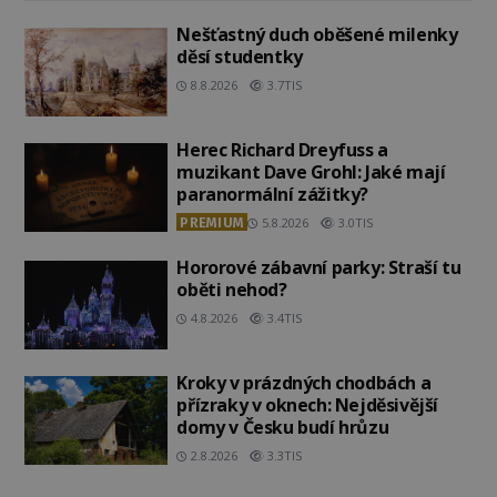
Nešťastný duch oběšené milenky
děsí studentky
8.8.2026
3.7TIS
Herec Richard Dreyfuss a
muzikant Dave Grohl: Jaké mají
paranormální zážitky?
PREMIUM
5.8.2026
3.0TIS
Hororové zábavní parky: Straší tu
oběti nehod?
4.8.2026
3.4TIS
Kroky v prázdných chodbách a
přízraky v oknech: Nejděsivější
domy v Česku budí hrůzu
2.8.2026
3.3TIS