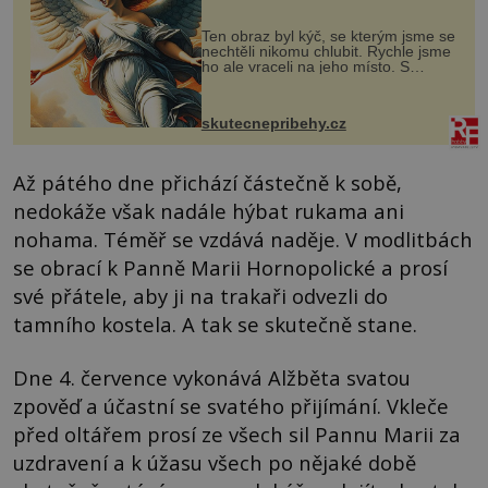
Ten obraz byl kýč, se kterým jsme se
nechtěli nikomu chlubit. Rychle jsme
ho ale vraceli na jeho místo. S
manželem Vaškem jsme si pořídili
chaloupku, takový domek na severu
Čech, kde jsme si naplánova...
skutecnepribehy.cz
Až pátého dne přichází částečně k sobě,
nedokáže však nadále hýbat rukama ani
nohama. Téměř se vzdává naděje. V modlitbách
se obrací k Panně Marii Hornopolické a prosí
své přátele, aby ji na trakaři odvezli do
tamního kostela. A tak se skutečně stane.
Dne 4. července vykonává Alžběta svatou
zpověď a účastní se svatého přijímání. Vkleče
před oltářem prosí ze všech sil Pannu Marii za
uzdravení a k úžasu všech po nějaké době