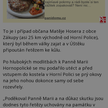
zajímavé pokrmy a rádi byste si ten
zážitek zopakovali? Není nic
snazšího. Pljeskavica (10 porcí)
Možná jste ji ochutnali na dovolené v
bývalé Jugoslávii, lze ji vi...
panidomu.cz
To je i případ občana Matěje Hosera z obce
Zákupy (asi 25 km východně od Horní Police),
který byl během války zajat a v Úštěku
připoután řetězem ke kůlu.
Po hlubokých modlitbách k Panně Marii
Hornopolické se mu podařilo utéct a před
vstupem do kostela v Horní Polici se prý okovy
na jeho nohou dokonce samy od sebe
rozevřely.
„Poděkoval Panně Marii a na důkaz skutku jsou
dodnes tyto řetězy uchovány na památku v