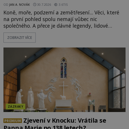
OD
JAN A. NOVÁK
30.7.2026
3.6TIS
Koně, moře, podzemí a zemětřesení... Věci, které
na první pohled spolu nemají vůbec nic
společného. A přece je dávné legendy, lidové
pohádky i podvědomí psychicky nemocných lidí
ZOBRAZIT VÍCE
podivným způsobem vzájemně propojují. Je
možné, že tato záhadná spojitost ukrývá nějaké
tajemství pocházející ze samých počátků lidské
civilizace? Nebo dokonce z temných vod minulosti
ještě mnohem hlubších? [g
ZÁZRAKY
Zjevení v Knocku: Vrátila se
PREMIUM
Panna Marie po 138 letech?