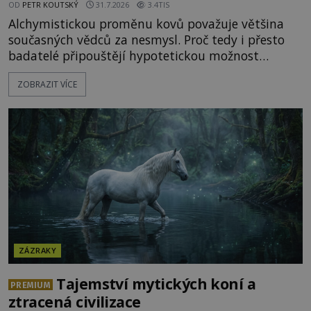
OD
PETR KOUTSKÝ
31.7.2026
3.4TIS
Alchymistickou proměnu kovů považuje většina
současných vědců za nesmysl. Proč tedy i přesto
badatelé připouštějí hypotetickou možnost
transmutace? Mohl její podstatu odhalit anglický
ZOBRAZIT VÍCE
alchymista, vědec a dobrodruh Edward Kelly?
Shromážděný dav napětím téměř nedýchá.
Měšťané pozorují konání muže, který se stává
nesmrtelnou legendou již během
ZÁZRAKY
Tajemství mytických koní a
PREMIUM
ztracená civilizace