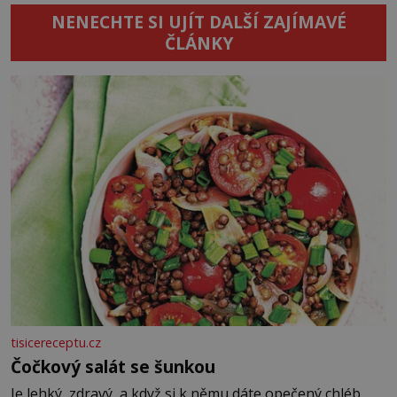
NENECHTE SI UJÍT DALŠÍ ZAJÍMAVÉ
ČLÁNKY
tisicereceptu.cz
Čočkový salát se šunkou
Je lehký, zdravý, a když si k němu dáte opečený chléb