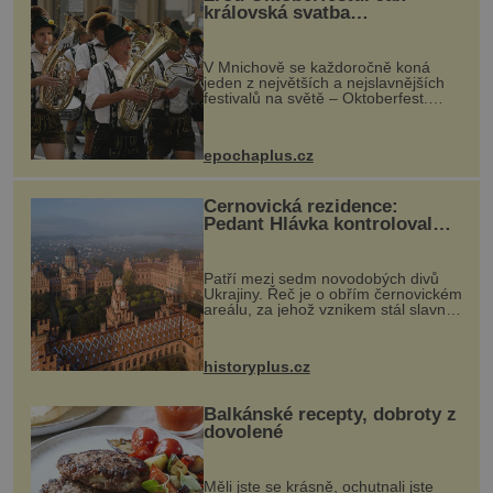
královská svatba
odstartovala největší pivní
festival světa
V Mnichově se každoročně koná
jeden z největších a nejslavnějších
festivalů na světě – Oktoberfest.
Každý rok přiláká miliony
návštěvníků, kteří si vychutnávají
pivo, tradiční jídlo a bavorskou
epochaplus.cz
kultur...
Černovická rezidence:
Pedant Hlávka kontroloval
každou cihlu
Patří mezi sedm novodobých divů
Ukrajiny. Řeč je o obřím černovickém
areálu, za jehož vznikem stál slavný
český architekt Josef Hlávka. Ten si
na něm dal mimořádně záležet. Jeho
stavební plány by při ...
historyplus.cz
Balkánské recepty, dobroty z
dovolené
Měli jste se krásně, ochutnali jste