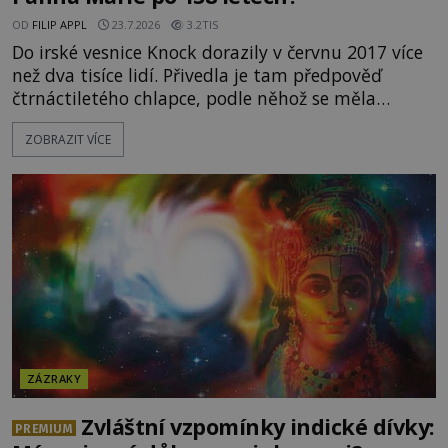
OD
FILIP APPL
23.7.2026
3.2TIS
Do irské vesnice Knock dorazily v červnu 2017 více
než dva tisíce lidí. Přivedla je tam předpověď
čtrnáctiletého chlapce, podle něhož se měla
přesně ve tři hodiny odpoledne zjevit Panna Marie.
ZOBRAZIT VÍCE
Když slunce vystoupilo z mraků, část davu začala
křičet, že se na nebi odehrává zázrak. Splnilo se
chlapcovo proroctví, nebo poutníci spatřili pouze
neobvyklou hru světla? [gallery
ids="170530,170531,1705
ZÁZRAKY
Zvláštní vzpomínky indické dívky:
PREMIUM