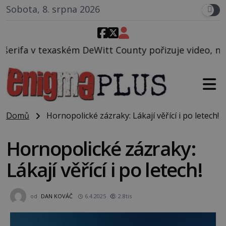
Sobota, 8. srpna 2026
Witt County pořizuje video, na kterém před jeho vo
Domů
Hornopolické zázraky: Lákají věřící i po letech!
Hornopolické zázraky:
Lákají věřící i po letech!
od
DAN KOVÁČ
6.4.2025
2.8tis