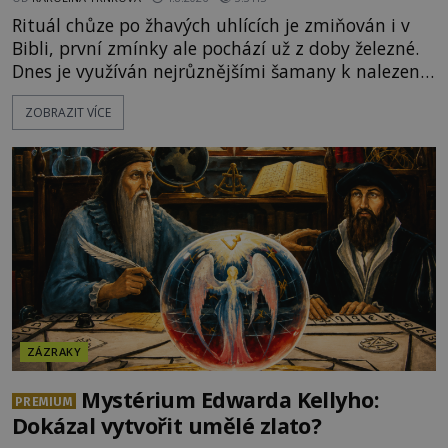
Rituál chůze po žhavých uhlících je zmiňován i v
Bibli, první zmínky ale pochází už z doby železné.
Dnes je využíván nejrůznějšími šamany k nalezení
spirituální síly či vnitřního klidu. Jak funguje a proč
ZOBRAZIT VÍCE
si při něm člověk nepopálí nohy, což bylo
objektivně dokázáno? Je na něm i něco
nadpřirozeného? Histori
ZÁZRAKY
Mystérium Edwarda Kellyho:
PREMIUM
Dokázal vytvořit umělé zlato?