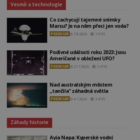
Vesmír a technologie
Co zachycují tajemné snímky
Marsu? Je na něm přeci jen voda?
PREMIUM
7.8.2026
1.9TIS
Podivné události roku 2023: Jsou
Američané v obležení UFO?
PREMIUM
27.7.2026
3.5TIS
Nad australským městem
„tančila“ záhadná světla
PREMIUM
4.7.2026
3.4TIS
Záhady historie
Ayia Napa: Kyperské vodní