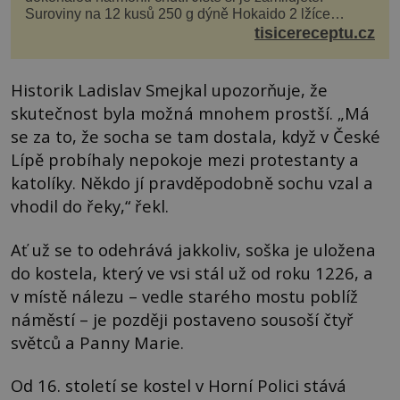
Suroviny na 12 kusů 250 g dýně Hokaido 2 lžíce
olivového oleje sůl, pepř hrst nasekaných špen...
tisicereceptu.cz
Historik Ladislav Smejkal upozorňuje, že
skutečnost byla možná mnohem prostší. „Má
se za to, že socha se tam dostala, když v České
Lípě probíhaly nepokoje mezi protestanty a
katolíky. Někdo jí pravděpodobně sochu vzal a
vhodil do řeky,“ řekl.
Ať už se to odehrává jakkoliv, soška je uložena
do kostela, který ve vsi stál už od roku 1226, a
v místě nálezu – vedle starého mostu poblíž
náměstí – je později postaveno sousoší čtyř
světců a Panny Marie.
Od 16. století se kostel v Horní Polici stává