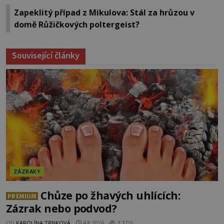
Zapeklitý případ z Mikulova: Stál za hrůzou v
domě Růžičkových poltergeist?
Související články
ZÁZRAKY
Chůze po žhavých uhlících:
PREMIUM
Zázrak nebo podvod?
OD
KAROLÍNA TRNKOVÁ
4.8.2026
3.3TIS