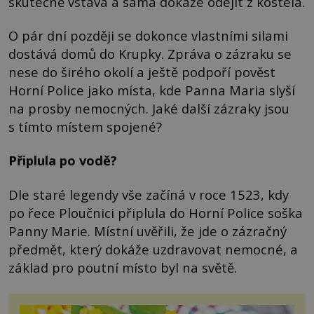
skutečně vstává a sama dokáže odejít z kostela.
O pár dní později se dokonce vlastními silami
dostává domů do Krupky. Zpráva o zázraku se
nese do širého okolí a ještě podpoří pověst
Horní Police jako místa, kde Panna Maria slyší
na prosby nemocných. Jaké další zázraky jsou
s tímto místem spojené?
Připlula po vodě?
Dle staré legendy vše začíná v roce 1523, kdy
po řece Ploučnici připlula do Horní Police soška
Panny Marie. Místní uvěřili, že jde o zázračný
předmět, který dokáže uzdravovat nemocné, a
základ pro poutní místo byl na světě.