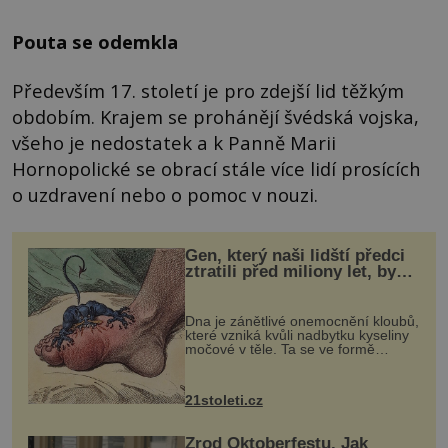
Pouta se odemkla
Především 17. století je pro zdejší lid těžkým
obdobím. Krajem se prohánějí švédská vojska,
všeho je nedostatek a k Panně Marii
Hornopolické se obrací stále více lidí prosících
o uzdravení nebo o pomoc v nouzi.
Gen, který naši lidští předci
ztratili před miliony let, by
mohl pomoci s léčbou
„nemoci králů“
Dna je zánětlivé onemocnění kloubů,
které vzniká kvůli nadbytku kyseliny
močové v těle. Ta se ve formě
krystalků ukládá v blízkosti kloubů,
nejčastěji přitom postihuje palce na
nohou, a způsobuje bole...
21stoleti.cz
Zrod Oktoberfestu. Jak