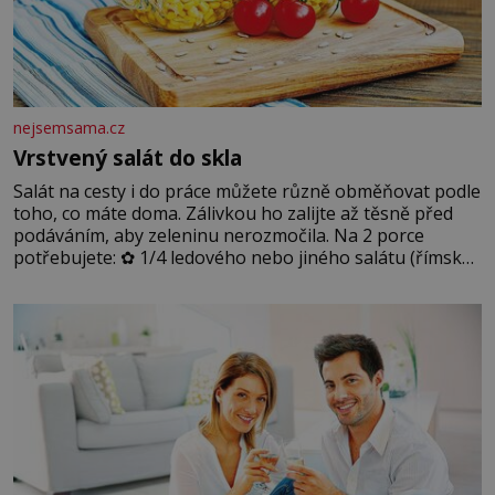
nejsemsama.cz
Vrstvený salát do skla
Salát na cesty i do práce můžete různě obměňovat podle
toho, co máte doma. Zálivkou ho zalijte až těsně před
podáváním, aby zeleninu nerozmočila. Na 2 porce
potřebujete: ✿ 1/4 ledového nebo jiného salátu (římský
salát, polníček…) ✿ 1 malá konzerva kukuřice ✿ ½
okurky ✿ 2 rajčata Zálivka: ✿ 4 lžíce olivového oleje ✿ 1
lžíci citronové šťávy ✿ ½ stroužku