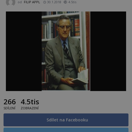
od
FILIP APPL
30.1.2018
4.5tis
266
4.5tis
SDÍLENÍ
ZOBRAZENÍ
Sdílet na Facebooku