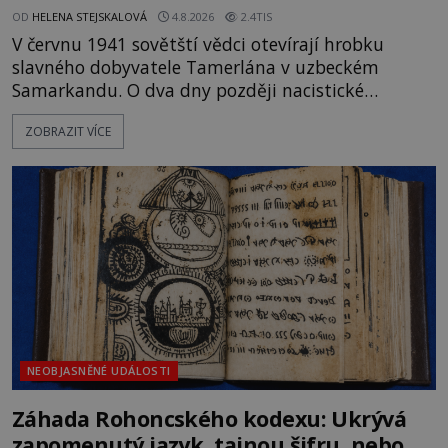
OD
HELENA STEJSKALOVÁ
4.8.2026
2.4TIS
V červnu 1941 sovětští vědci otevírají hrobku
slavného dobyvatele Tamerlána v uzbeckém
Samarkandu. O dva dny později nacistické
Německo zahajuje operaci Barbarossa a napadá
ZOBRAZIT VÍCE
Sovětský svaz. Shoda dat je natolik zarážející, že se
rodí jedna z nejslavnějších „kleteb“ 20. století. Je
na legendě něco pravdy, nebo jde jen o fascinující
souhru okolností? Když antropolog Michail
Gerasimov (1907-1970) a
NEOBJASNĚNÉ UDÁLOSTI
Záhada Rohoncského kodexu: Ukrývá
zapomenutý jazyk, tajnou šifru, nebo