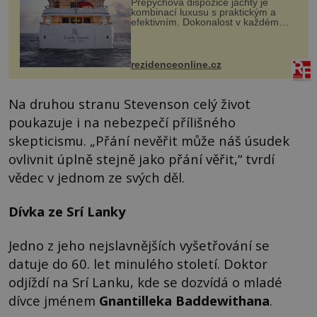
Přepychová dispozice jachty je
kombinací luxusu s praktickým a
efektivním. Dokonalost v každém
detailu představuje značka Fendi
Casa, kterou byly vybaveny její
paluby. Monacký přístav nabízí
každoročn...
rezidenceonline.cz
Na druhou stranu Stevenson celý život
poukazuje i na nebezpečí přílišného
skepticismu. „Přání nevěřit může náš úsudek
ovlivnit úplně stejně jako přání věřit,“ tvrdí
vědec v jednom ze svých děl.
Dívka ze Srí Lanky
Jedno z jeho nejslavnějších vyšetřování se
datuje do 60. let minulého století. Doktor
odjíždí na Srí Lanku, kde se dozvídá o mladé
dívce jménem
Gnantilleka Baddewithana
.