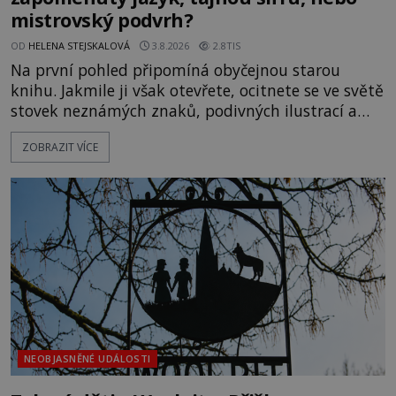
mistrovský podvrh?
OD
HELENA STEJSKALOVÁ
3.8.2026
2.8TIS
Na první pohled připomíná obyčejnou starou
knihu. Jakmile ji však otevřete, ocitnete se ve světě
stovek neznámých znaků, podivných ilustrací a
textu, který už téměř dvě století vzdoruje všem
ZOBRAZIT VÍCE
pokusům o rozluštění. Rohoncský kodex patří mezi
největší záhady evropských dějin a dodnes nikdo s
jistotou neví, kdo jej napsal, kdy vznikl ani co
vlastně vypráví. Rohoncský kodex se poprvé
objevuje v roce
NEOBJASNĚNÉ UDÁLOSTI