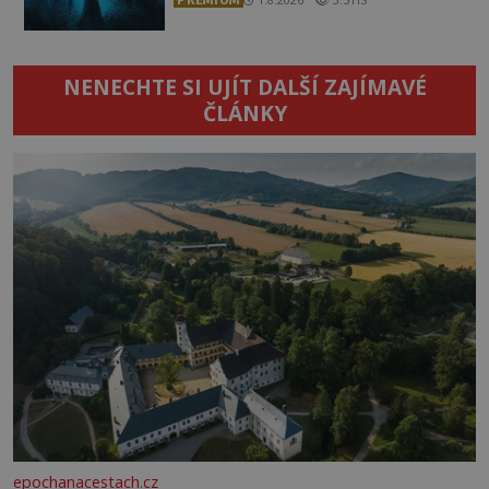
NENECHTE SI UJÍT DALŠÍ ZAJÍMAVÉ
ČLÁNKY
epochanacestach.cz