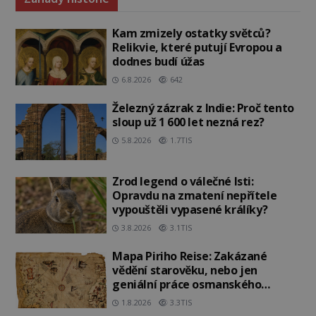
Kam zmizely ostatky světců?
Relikvie, které putují Evropou a
dodnes budí úžas
6.8.2026
642
Železný zázrak z Indie: Proč tento
sloup už 1 600 let nezná rez?
5.8.2026
1.7TIS
Zrod legend o válečné lsti:
Opravdu na zmatení nepřítele
vypouštěli vypasené králíky?
3.8.2026
3.1TIS
Mapa Piriho Reise: Zakázané
vědění starověku, nebo jen
geniální práce osmanského
admirála?
1.8.2026
3.3TIS