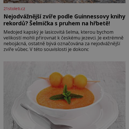
21stoleti.cz
Nejodvážnější zvíře podle Guinnessovy knihy
rekordů? Šelmička s pruhem na hřbetě!
Medojed kapský je lasicovitá šelma, kterou bychom
velikostí mohli přirovnat k českému jezevci. Je extrémně
nebojácná, ostatně bývá označována za nejodvážnější
zvíře vůbec. V této souvislosti je dokonc