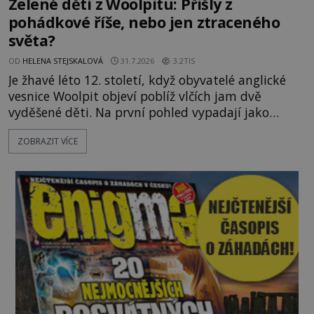
Zelené děti z Woolpitu: Přišly z
pohádkové říše, nebo jen ztraceného
světa?
OD
HELENA STEJSKALOVÁ
31.7.2026
3.2TIS
Je žhavé léto 12. století, když obyvatelé anglické
vesnice Woolpit objeví poblíž vlčích jam dvě
vyděšené děti. Na první pohled vypadají jako
každé jiné, až na jednu děsivou výjimku. Jejich
ZOBRAZIT VÍCE
kůže má nazelenalý odstín, mluví
nesrozumitelnou řečí a odmítají jakékoli jídlo
kromě syrových bobů. Příběh se rychle stává
jednou z největších záhad středověké Anglie a ani
po téměř devíti stech letech není