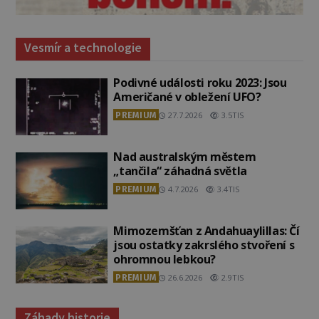
Vesmír a technologie
Podivné události roku 2023: Jsou
Američané v obležení UFO?
PREMIUM
27.7.2026
3.5TIS
Nad australským městem
„tančila“ záhadná světla
PREMIUM
4.7.2026
3.4TIS
Mimozemšťan z Andahuaylillas: Čí
jsou ostatky zakrslého stvoření s
ohromnou lebkou?
PREMIUM
26.6.2026
2.9TIS
Záhady historie