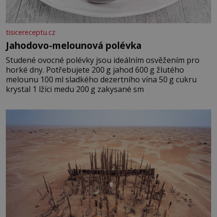
tisicereceptu.cz
Jahodovo-melounová polévka
Studené ovocné polévky jsou ideálním osvěžením pro
horké dny. Potřebujete 200 g jahod 600 g žlutého
melounu 100 ml sladkého dezertního vína 50 g cukru
krystal 1 lžíci medu 200 g zakysané sm