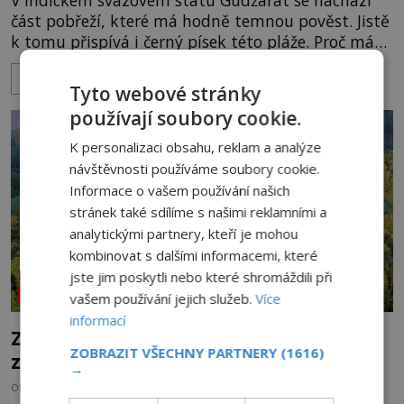
V indickém svazovém státu Gudžarát se nachází
část pobřeží, které má hodně temnou pověst. Jistě
k tomu přispívá i černý písek této pláže. Proč má
pláž takové netypické zbarvení? Nakolik jsou
ZOBRAZIT VÍCE
pravdivé historky, že zde došlo k nevysvětlitelným
Tyto webové stránky
zmizením turistů? Ti, kteří se nebojí, nás mohou
používají soubory cookie.
následovat. Vstupujeme na pláž Dumas ve městě
Surat. Gu
K personalizaci obsahu, reklam a analýze
návštěvnosti používáme soubory cookie.
Informace o vašem používání našich
stránek také sdílíme s našimi reklamními a
analytickými partnery, kteří je mohou
kombinovat s dalšími informacemi, které
jste jim poskytli nebo které shromáždili při
NEOBJASNĚNÉ UDÁLOSTI
vašem používání jejich služeb.
Více
informací
Zřícenina Trosky: Co je pravdy na
ZOBRAZIT VŠECHNY PARTNERY
(1616)
zvěstech o tajné chodbě?
→
OD
MICHAELA HOLUBOVÁ
5.8.2026
2.0TIS