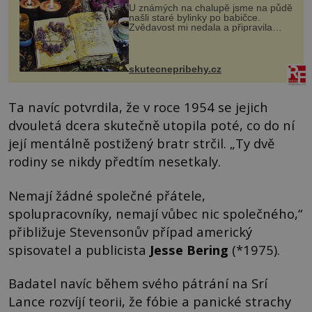
U známých na chalupě jsme na půdě
našli staré bylinky po babičce.
Zvědavost mi nedala a připravila
jsem si z nich lektvar… Zimní pobyt
na chalupě se pro mě vlastní vinou
změnil v děsivý zážitek, na kt...
skutecnepribehy.cz
Ta navíc potvrdila, že v roce 1954 se jejich
dvouletá dcera skutečně utopila poté, co do ní
její mentálně postižený bratr strčil. „Ty dvě
rodiny se nikdy předtím nesetkaly.
Nemají žádné společné přátele,
spolupracovníky, nemají vůbec nic společného,“
přibližuje Stevensonův případ americký
spisovatel a publicista
Jesse Bering
(*1975).
Badatel navíc během svého pátrání na Srí
Lance rozvíjí teorii, že fóbie a panické strachy