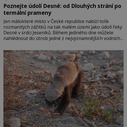
Poznejte údolí Desné: od Dlouhých strání po
termální prameny
Jen málokteré místo v České republice nabízí tolik
rozmanitých zážitků na tak malém území jako údolí řeky
Desné v srdci Jeseníků. Během jediného dne můžete
nahlédnout do útrob jedné z nejvýznamnějších vodních
elektráren v Evropě, vydat se na horské hřebeny, projet
se na koloběžce a den zakončit poznáváním památek ve
Velkých Losinách nebo v termálním