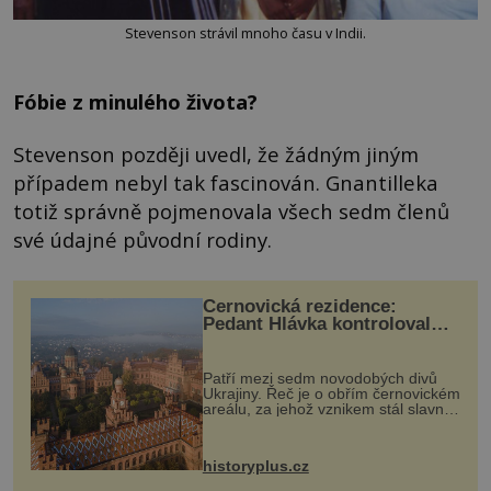
Stevenson strávil mnoho času v Indii.
Fóbie z minulého života?
Stevenson později uvedl, že žádným jiným
případem nebyl tak fascinován. Gnantilleka
totiž správně pojmenovala všech sedm členů
své údajné původní rodiny.
Černovická rezidence:
Pedant Hlávka kontroloval
každou cihlu
Patří mezi sedm novodobých divů
Ukrajiny. Řeč je o obřím černovickém
areálu, za jehož vznikem stál slavný
český architekt Josef Hlávka. Ten si
na něm dal mimořádně záležet. Jeho
stavební plány by při ...
historyplus.cz