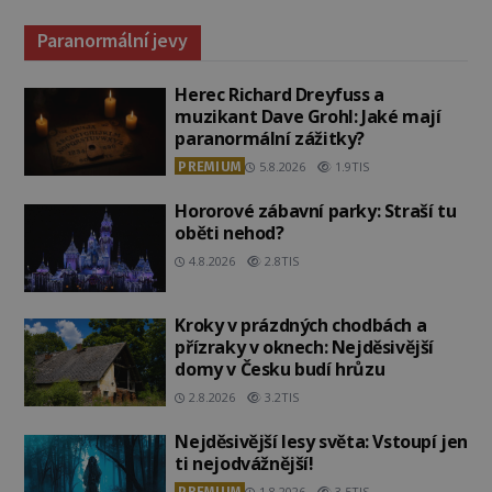
Paranormální jevy
Herec Richard Dreyfuss a
muzikant Dave Grohl: Jaké mají
paranormální zážitky?
PREMIUM
5.8.2026
1.9TIS
Hororové zábavní parky: Straší tu
oběti nehod?
4.8.2026
2.8TIS
Kroky v prázdných chodbách a
přízraky v oknech: Nejděsivější
domy v Česku budí hrůzu
2.8.2026
3.2TIS
Nejděsivější lesy světa: Vstoupí jen
ti nejodvážnější!
PREMIUM
1.8.2026
3.5TIS