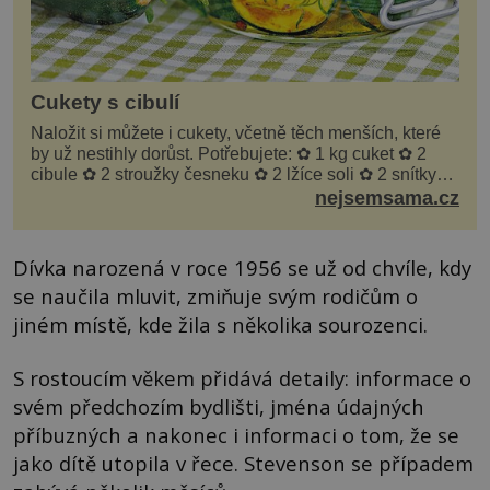
Cukety s cibulí
Naložit si můžete i cukety, včetně těch menších, které
by už nestihly dorůst. Potřebujete: ✿ 1 kg cuket ✿ 2
cibule ✿ 2 stroužky česneku ✿ 2 lžíce soli ✿ 2 snítky
kopru ✿ hrst petrželky Nálev: ✿ 400 m...
nejsemsama.cz
Dívka narozená v roce 1956 se už od chvíle, kdy
se naučila mluvit, zmiňuje svým rodičům o
jiném místě, kde žila s několika sourozenci.
S rostoucím věkem přidává detaily: informace o
svém předchozím bydlišti, jména údajných
příbuzných a nakonec i informaci o tom, že se
jako dítě utopila v řece. Stevenson se případem