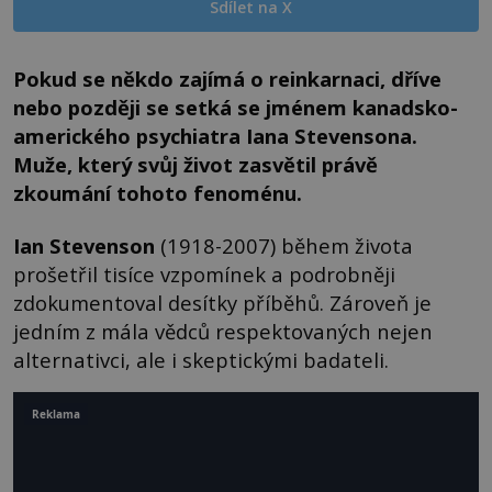
Sdílet na X
Pokud se někdo zajímá o reinkarnaci, dříve
nebo později se setká se jménem kanadsko-
amerického psychiatra Iana Stevensona.
Muže, který svůj život zasvětil právě
zkoumání tohoto fenoménu.
Ian Stevenson
(1918-2007) během života
prošetřil tisíce vzpomínek a podrobněji
zdokumentoval desítky příběhů. Zároveň je
jedním z mála vědců respektovaných nejen
alternativci, ale i skeptickými badateli.
Reklama