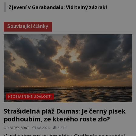
Zjevení v Garabandalu: Viditelný zázrak!
Související články
NEOBJASNĚNÉ UDÁLOSTI
Strašidelná pláž Dumas: Je černý písek
podhoubím, ze kterého roste zlo?
OD
MIREK BRÁT
6.8.2026
3.2TIS