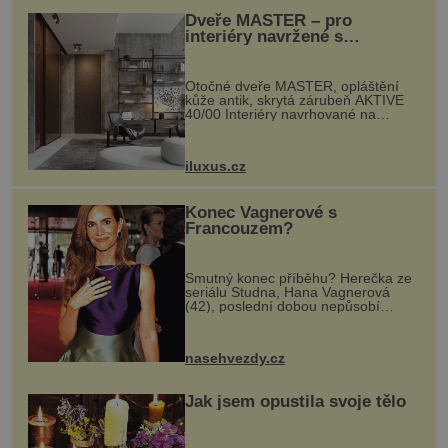
Dveře MASTER – pro
interiéry navržené s
rozumem i vášní!
Otočné dveře MASTER, opláštění
kůže antik, skrytá zárubeň AKTIVE
40/00 Interiéry navrhované na
zakázku často vyžadují atypické
rozměry nejen nábytku, ale i
otvorových prvků. Technické zázemí
iluxus.cz
dnes umož...
Konec Vagnerové s
Francouzem?
Smutný konec příběhu? Herečka ze
seriálu Studna, Hana Vagnerová
(42), poslední dobou nepůsobí
nejšťastněji. Ačkoli časy její anorexie
jsou už dávno pryč a opět se pyšnila
ženskými křivkami, najednou s...
nasehvezdy.cz
Jak jsem opustila svoje tělo