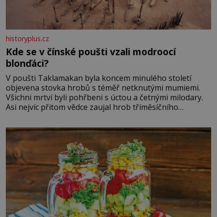
historyplus.cz
Kde se v čínské poušti vzali modroocí
blonďáci?
V poušti Taklamakan byla koncem minulého století
objevena stovka hrobů s téměř netknutými mumiemi.
Všichni mrtví byli pohřbeni s úctou a četnými milodary.
Asi nejvíc přitom vědce zaujal hrob tříměsíčního
chlapečka s modrou filcovou čapkou, z níž se draly
blonďaté vlásky. Fakt, že jsou těla dávných lidí nesmírně
dobře zachovalá, přičítají odborníci zdejším klimatickým
podmínkám. Sucho, prosolené písky a extrémně