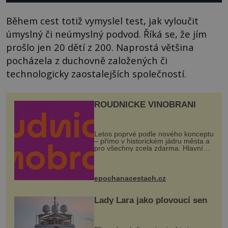
Během cest totiž vymyslel test, jak vyloučit
úmyslný či neúmyslný podvod. Říká se, že jím
prošlo jen 20 dětí z 200. Naprostá většina
pocházela z duchovně založených či
technologicky zaostalejších společností.
ROUDNICKÉ VINOBRANÍ
Letos poprvé podle nového konceptu
– přímo v historickém jádru města a
pro všechny zcela zdarma. Hlavní
program se odehraje na Karlově a
Husově náměstí. Návštěvníci se
mohou těšit na víno, burčák, pes...
epochanacestach.cz
Lady Lara jako plovoucí sen