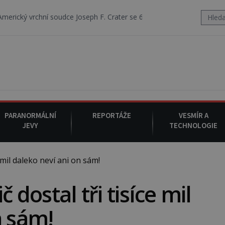
 soudce Joseph F. Crater se 6. srpna 1930 navečeří ve své oblíbené res
PARANORMÁLNÍ
REPORTÁŽE
VESMÍR A
JEVY
TECHNOLOGIE
 mil daleko neví ani on sám!
č dostal tři tisíce mil
n sám!