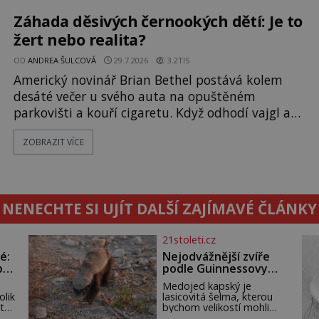
obloukem vyhýbají! Už jste o těchto lesích slyšeli?
A odvážili byste se je navštívit? [gallery ids="17
Záhada děsivých černookých dětí: Je to
žert nebo realita?
OD
ANDREA ŠULCOVÁ
29.7.2026
3.2TIS
Americký novinář Brian Bethel postává kolem
desáté večer u svého auta na opuštěném
parkovišti a kouří cigaretu. Když odhodí vajgl a
chystá se nastoupit do auta, přijdou k němu dva
ZOBRAZIT VÍCE
mladí chlapci, kterým může být okolo 14 let.
„Pane, byl byste tak laskav a svezl nás domů? Je
to pouhých několik minut od tohoto parkoviště,“
zeptá se suverénně jeden z nich. P
NENECHTE SI UJÍT DALŠÍ ZAJÍMAVÉ ČLÁNKY
21stoleti.cz
é:
Nejodvážnější zvíře
po
podle Guinnessovy
knihy rekordů?
Medojed kapský je
Šelmička s pruhem na
olik
lasicovitá šelma, kterou
hřbetě!
 tak
bychom velikostí mohli
přirovnat k českému