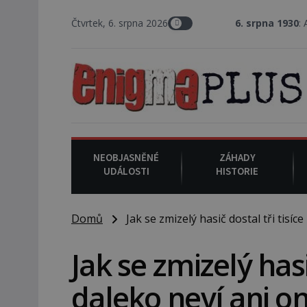
Čtvrtek, 6. srpna 2026
6. srpna 1930
: Americký vrchní
NEOBJASNĚNÉ
ZÁHADY
UDÁLOSTI
HISTORIE
Domů
Jak se zmizelý hasič dostal tři tisíce
Jak se zmizelý hasi
daleko neví ani o