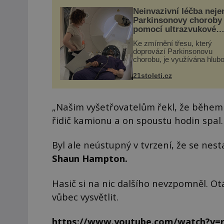
Neinvazivní léčba neje
Parkinsonovy choroby
pomocí ultrazvukové
„helmy“
Ke zmírnění třesu, který
doprovází Parkinsonovu
chorobu, je využívána hlub
mozková stimulace, která 
vyžaduje vysoce invazivní
21stoleti.cz
zákrok. Ultrazvuk zase nen
vhodný k dostatečně přes
zacílení ...
„Našim vyšetřovatelům řekl, že během l
řidič kamionu a on spoustu hodin spal
Byl ale neústupný v tvrzení, že se nest
Shaun Hampton.
Hasič si na nic dalšího nevzpomněl. O
vůbec vysvětlit.
https://www.youtube.com/watch?v