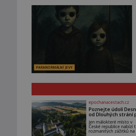
PARANORMÁLNÍ JEVY
epochanacestach.cz
Poznejte údolí Desn
od Dlouhých strání 
termální prameny
Jen málokteré místo v
České republice nabízí t
rozmanitých zážitků na
malém území jako údolí