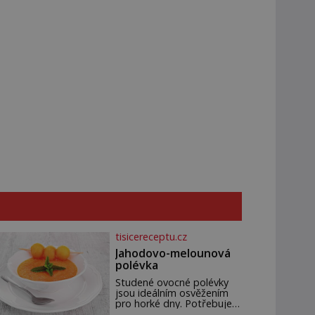
tisicereceptu.cz
Jahodovo-melounová
polévka
Studené ovocné polévky
jsou ideálním osvěžením
pro horké dny. Potřebujete
200 g jahod 600 g žlutého