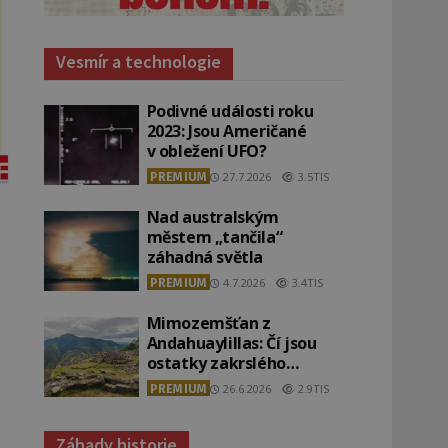
Vesmír a technologie
Podivné události roku
2023: Jsou Američané
v obležení UFO?
PREMIUM
27.7.2026
3.5TIS
Nad australským
městem „tančila“
záhadná světla
PREMIUM
4.7.2026
3.4TIS
Mimozemšťan z
Andahuaylillas: Čí jsou
ostatky zakrslého
stvoření s ohromnou
PREMIUM
26.6.2026
2.9TIS
lebkou?
Záhady historie