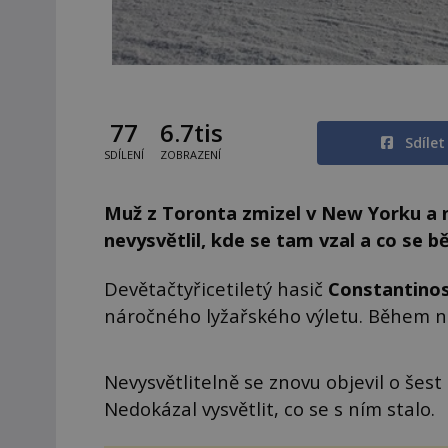
77
6.7tis
Sdíle
SDÍLENÍ
ZOBRAZENÍ
Muž z Toronta zmizel v New Yorku a na
nevysvětlil, kde se tam vzal a co se b
Devětačtyřicetiletý hasič
Constantinos 
náročného lyžařského výletu. Během ně
Nevysvětlitelně se znovu objevil o šest 
Nedokázal vysvětlit, co se s ním stalo.