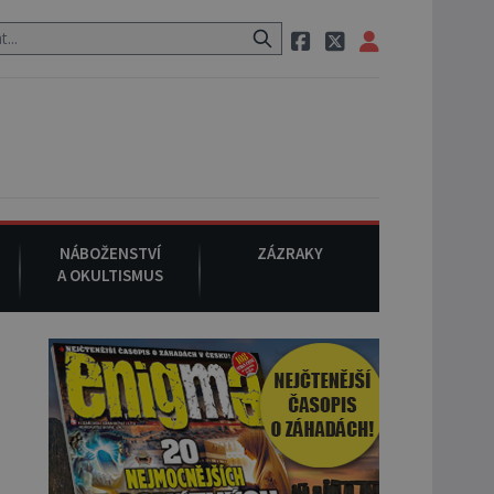
tauraci, pak si na ulici zavolá taxi, nasedne do něj a už ho nikdy nik
NÁBOŽENSTVÍ
ZÁZRAKY
A OKULTISMUS