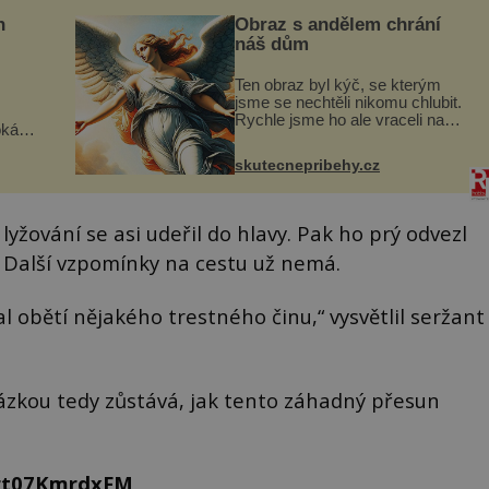
n
Obraz s andělem chrání
náš dům
Ten obraz byl kýč, se kterým
jsme se nechtěli nikomu chlubit.
Rychle jsme ho ale vraceli na
oká
jeho místo. S manželem Vaškem
však
jsme si pořídili chaloupku, takový
skutecnepribehy.cz
domek na severu Čech, kde
í
jsme si naplánova...
nému
yžování se asi udeřil do hlavy. Pak ho prý odvezl
. Další vzpomínky na cestu už nemá.
al obětí nějakého trestného činu,“ vysvětlil seržant
tázkou tedy zůstává, jak tento záhadný přesun
=rt07KmrdxFM