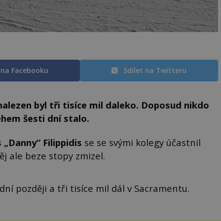
t na Facebooku
Sdílet na Twitteru
lezen byl tři tisíce mil daleko. Doposud nikdo
ěhem šesti dní stalo.
„Danny“ Filippidis
se se svými kolegy účastnil
j ale beze stopy zmizel.
dní později a tři tisíce mil dál v Sacramentu.