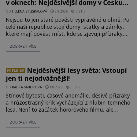
v oknech: Nejděsivější domy v Česku
budí hrůzu
OD
HELENA STEJSKALOVÁ
2.8.2026
3.2TIS
Nejsou to jen staré pověsti vyprávěné u ohně. Po
celé naší republice stojí domy, statky a zámky,
které mají pověst míst, kde se zjevují přízraky,
ozývají nevysvětlitelné zvuky nebo se dějí
ZOBRAZIT VÍCE
podivné jevy. Zatímco historici většinou hledají
racionální vysvětlení, záhadologové upozorňují,
že některé lokality vykazují nápadně podobná
svědectví po celé generace. A právě tato opakující
Nejděsivější lesy světa: Vstoupí
PREMIUM
se svědectví ud
jen ti nejodvážnější!
OD
RADKA SÁBLIKOVÁ
1.8.2026
3.5TIS
Stínové bytosti, časové anomálie, děsivé přízraky
a hrůzostrašný křik vycházející z hlubin temného
lesa. Není to začátek hororového filmu, ale
události, které popisují návštěvníci lesů, které
ZOBRAZIT VÍCE
jsou označovány jako nejděsivější na světě. Lidé
bydlící v jejich blízkosti se jim i za bílého dne