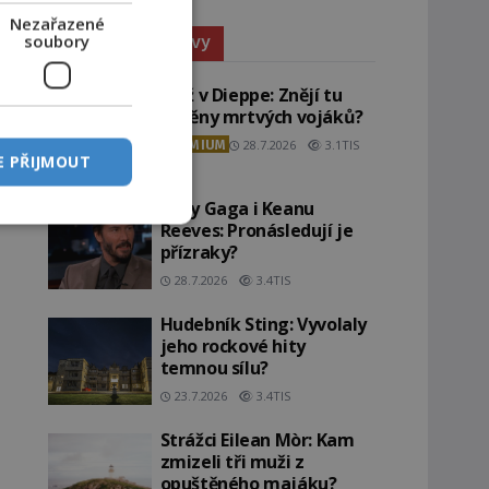
Nezařazené
Paranormální jevy
soubory
Pláž v Dieppe: Znějí tu
ozvěny mrtvých vojáků?
PREMIUM
28.7.2026
3.1TIS
E PŘIJMOUT
Lady Gaga i Keanu
Reeves: Pronásledují je
přízraky?
28.7.2026
3.4TIS
Hudebník Sting: Vyvolaly
jeho rockové hity
temnou sílu?
23.7.2026
3.4TIS
Strážci Eilean Mòr: Kam
zmizeli tři muži z
opuštěného majáku?