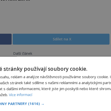
Sdílet na X
Další článek
vila
Experimentovala americká armáda s
mimosmyslovým vnímáním?
 stránky používají soubory cookie.
bsahu, reklam a analýze návštěvnosti používáme soubory cookie. 
šich stránek také sdílíme s našimi reklamními a analytickými partn
s dalšími informacemi, které jste jim poskytli nebo které shromá
Herec Richard Dreyfuss a
lužeb.
Více informací
PREMIUM
muzikant Dave Grohl: Jaké mají
CHNY PARTNERY
(1616) →
paranormální zážitky?
OD
ANDREA ŠULCOVÁ
5.8.2026
2.0TIS