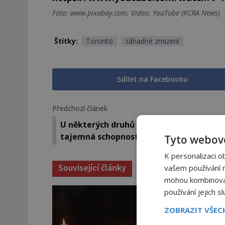
Foto: www.pixabay.com. Video: YouTube (KCRA News)
Štítky:
Toronto
záhadné zmizení
Sdílet na Facebooku
Předchozí článek
U některých druhů humrů a raků se obje
tajemná schopnost samoreprodukce
Tyto webové
K personalizaci o
Související články
vašem používání na
mohou kombinovat 
používání jejich s
ZOBRAZIT VŠE