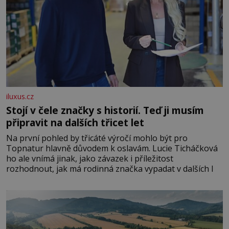
iluxus.cz
Stojí v čele značky s historií. Teď ji musím
připravit na dalších třicet let
Na první pohled by třicáté výročí mohlo být pro
Topnatur hlavně důvodem k oslavám. Lucie Ticháčková
ho ale vnímá jinak, jako závazek i příležitost
rozhodnout, jak má rodinná značka vypadat v dalších l