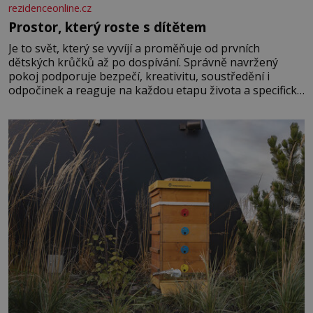
rezidenceonline.cz
Prostor, který roste s dítětem
Je to svět, který se vyvíjí a proměňuje od prvních
dětských krůčků až po dospívání. Správně navržený
pokoj podporuje bezpečí, kreativitu, soustředění i
odpočinek a reaguje na každou etapu života a specifické
potřeby dítěte. Pro nejmenší je klíčová jednoduchost,
měkkost a bezpečí, proto by pokoj miminka měl působit
především klidně a útulně. Předškolní věk je