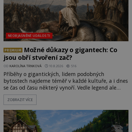
NEOBJASNĚNÉ UDÁLOSTI
Možné důkazy o gigantech: Co
PREMIUM
jsou obří stvoření zač?
OD
KAROLÍNA TRNKOVÁ
10.8.2026
516
Příběhy o gigantických, lidem podobných
bytostech najdeme téměř v každé kultuře, a i dnes
se čas od času některý vynoří. Vedle legend ale
existuje také mnoho artefaktů, staveb či dokonce
ZOBRAZIT VÍCE
očitých svědectví, které údajně dokazují, že obři
žili a dost možná stále žijí mezi námi.
Prozkoumejte je společně s ENIGMOU! [gallery
ids="169494,169495,169496,169498,169499,169500,