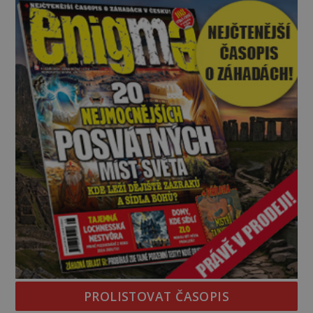
mezi vůdce protihusitského boje. Za manželku má
skutečně jistou
PROLISTOVAT ČASOPIS