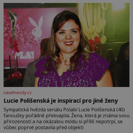
Tragédii o Macbethovi. Napsal ji pro krále Jakuba I., jenž
v roce 1603 vystřídal
nasehvezdy.cz
Lucie Polišenská je inspirací pro jiné ženy
Sympatická hvězda seriálu Polabí Lucie Polišenská (40)
fanoušky pořádně překvapila. Žena, která je známa svou
přirozeností a na okázalou módu si příliš nepotrpí, se
vůbec poprvé postavila před objekti