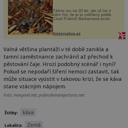
Táhne mu na 20 let, ale už lze o
něm říct, že je to ostřílený politik.
Císař Fridrich Barbarossa proto
posílá svého syna a dědice Jindřicha
VI. do Erfurtu, aby se stal
prostředníkem při řešení sporu m...
historyplus.cz
Valná většina plantáží v té době zanikla a
tamní zaměstnance zachránil až přechod k
pěstování čaje. Hrozí podobný scénář i nyní?
Pokud se nepodaří šíření nemoci zastavit, tak
může situace vyústit v takovou krizi, že se káva
stane vzácným nápojem.
Foto: maxpixel.net, publicdomainpictures.net
káva
Štítky:
Země
Lokalita: