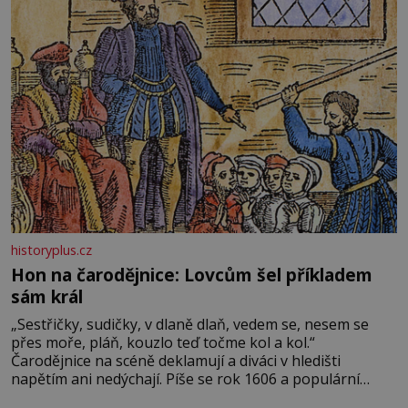
historyplus.cz
Hon na čarodějnice: Lovcům šel příkladem
sám král
„Sestřičky, sudičky, v dlaně dlaň, vedem se, nesem se
přes moře, pláň, kouzlo teď točme kol a kol.“
Čarodějnice na scéně deklamují a diváci v hledišti
napětím ani nedýchají. Píše se rok 1606 a populární
anglický dramatik William Shakespeare uvádí svou