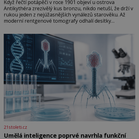
Když řečtí potápěči v roce 1901 objeví u ostrova
Antikythéra zrezivělý kus bronzu, nikdo netuší, že drží v
rukou jeden z nejúžasnějších vynálezů starověku. Až
moderní rentgenové tomografy odhalí desítky
ozubených kol ukrytých uvnitř. Mechanismus z
Antikythéry je dnes považován za nejstarší známý
analogový počítač na světě. Přesto ani po více než sto
letech výzkumu
21stoleti.cz
Umělá inteligence poprvé navrhla funkční