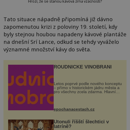
Hrozí, že se stanou kávová zrna vzácností?
Tato situace nápadně připomíná již dávno
zapomenutou krizi z poloviny 19. století, kdy
byly stejnou houbou napadeny kávové plantáže
na dnešní Srí Lance, odkud se tehdy vyváželo
významné množství kávy do světa.
ROUDNICKÉ VINOBRANÍ
Letos poprvé podle nového konceptu
– přímo v historickém jádru města a
pro všechny zcela zdarma. Hlavní
program se odehraje na Karlově a
Husově náměstí. Návštěvníci se
mohou těšit na víno, burčák, pes...
epochanacestach.cz
Utonuli říšští šlechtici v
latríně?