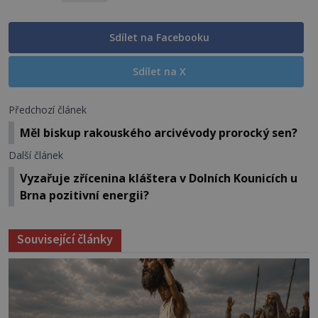
Sdílet na Facebooku
Sdílet na X
Předchozí článek
Měl biskup rakouského arcivévody prorocký sen?
Další článek
Vyzařuje zřícenina kláštera v Dolních Kounicích u
Brna pozitivní energii?
Související články