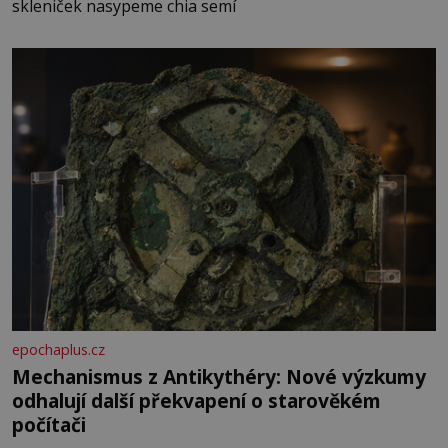
skleniček nasypeme chia semí
epochaplus.cz
Mechanismus z Antikythéry: Nové výzkumy
odhalují další překvapení o starověkém
počítači