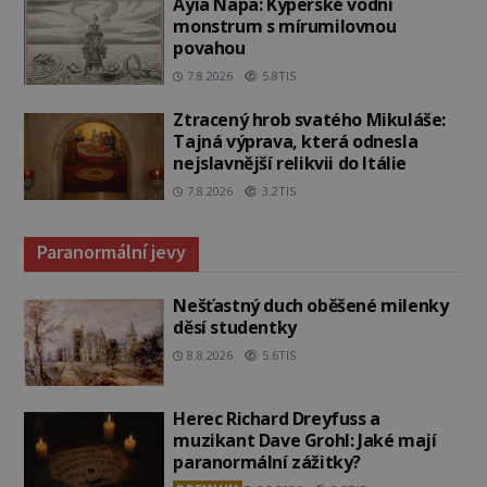
Ayia Napa: Kyperské vodní
monstrum s mírumilovnou
povahou
7.8.2026
5.8TIS
Ztracený hrob svatého Mikuláše:
Tajná výprava, která odnesla
nejslavnější relikvii do Itálie
7.8.2026
3.2TIS
Paranormální jevy
Nešťastný duch oběšené milenky
děsí studentky
8.8.2026
5.6TIS
Herec Richard Dreyfuss a
muzikant Dave Grohl: Jaké mají
paranormální zážitky?