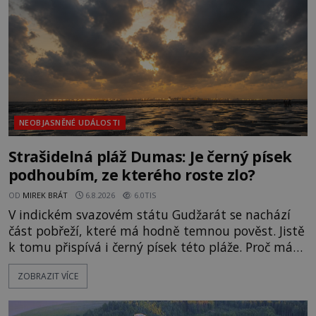
právě vznáší mimozemská loď
NEOBJASNĚNÉ UDÁLOSTI
Strašidelná pláž Dumas: Je černý písek
podhoubím, ze kterého roste zlo?
OD
MIREK BRÁT
6.8.2026
6.0TIS
V indickém svazovém státu Gudžarát se nachází
část pobřeží, které má hodně temnou pověst. Jistě
k tomu přispívá i černý písek této pláže. Proč má
pláž takové netypické zbarvení? Nakolik jsou
ZOBRAZIT VÍCE
pravdivé historky, že zde došlo k nevysvětlitelným
zmizením turistů? Ti, kteří se nebojí, nás mohou
následovat. Vstupujeme na pláž Dumas ve městě