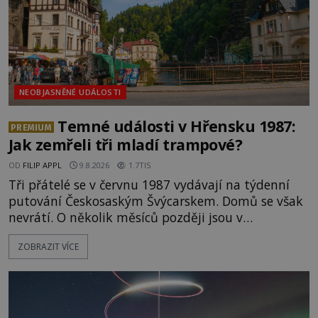
NEOBJASNĚNÉ UDÁLOSTI
Temné události v Hřensku 1987:
PREMIUM
Jak zemřeli tři mladí trampové?
OD
FILIP APPL
9.8.2026
1.7TIS
Tři přátelé se v červnu 1987 vydávají na týdenní
putování Českosaským Švýcarskem. Domů se však
nevrátí. O několik měsíců později jsou v
nepřístupných skalách u Hřenska nalezeny jejich
ZOBRAZIT VÍCE
kostry – a s nimi stopy, které se jen obtížně slučují
s nešťastnou náhodou. Zabil mladé trampy
přírodní živel, neznámý útočník, nebo někdo, koho
tehdejší režim nechtěl odhalit? [gallery
ids="171131,171132,1711