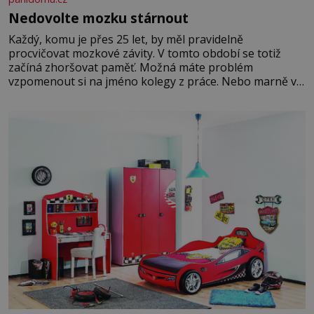
Nedovolte mozku stárnout
Každý, komu je přes 25 let, by měl pravidelně
procvičovat mozkové závity. V tomto období se totiž
začíná zhoršovat paměť. Možná máte problém
vzpomenout si na jméno kolegy z práce. Nebo marně v
paměti lovíte název knížky, kterou jste nedávno přečetli.
Je to opravdu tak, s věkem jako kdyby se paměť
rozhodla stávkovat. Cvičte