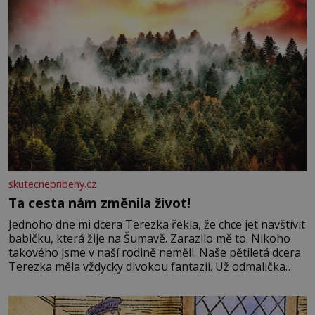
skutecnepribehy.cz
Ta cesta nám změnila život!
Jednoho dne mi dcera Terezka řekla, že chce jet navštívit
babičku, která žije na Šumavě. Zarazilo mě to. Nikoho
takového jsme v naší rodině neměli. Naše pětiletá dcera
Terezka měla vždycky divokou fantazii. Už odmalička
milovala svět pohádek. Každou chvilku mi říkala, že se jí
zdálo o jednorožcích, krásných princeznách, statečných
rytířích a létajících dracích.