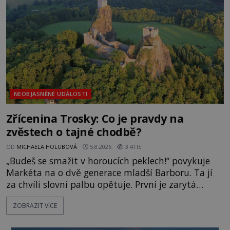
Surat. Gu
NEOBJASNĚNÉ UDÁLOSTI
Zřícenina Trosky: Co je pravdy na
zvěstech o tajné chodbě?
OD
MICHAELA HOLUBOVÁ
5.8.2026
3.4TIS
„Budeš se smažit v horoucích peklech!“ povykuje
Markéta na o dvě generace mladší Barboru. Ta jí
za chvíli slovní palbu opětuje. První je zarytá
katolička, druhá přesvědčená kališnice. A každá z
ZOBRAZIT VÍCE
nich se usídlí na jedné z věží slavného hradu
Trosky. Šlechtic Ota IV. z Bergova (1399–1452) patří