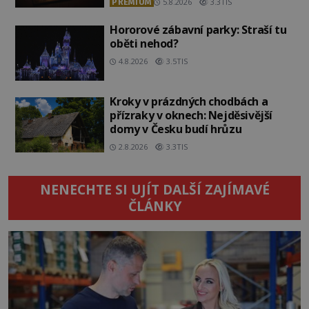
PREMIUM
5.8.2026
3.3TIS
Hororové zábavní parky: Straší tu
oběti nehod?
4.8.2026
3.5TIS
Kroky v prázdných chodbách a
přízraky v oknech: Nejděsivější
domy v Česku budí hrůzu
2.8.2026
3.3TIS
NENECHTE SI UJÍT DALŠÍ ZAJÍMAVÉ
ČLÁNKY