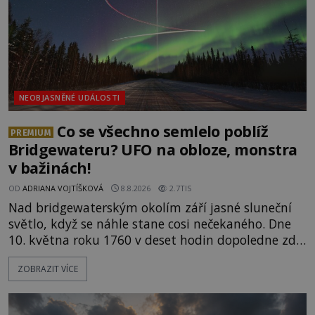
NEOBJASNĚNÉ UDÁLOSTI
Co se všechno semlelo poblíž
PREMIUM
Bridgewateru? UFO na obloze, monstra
v bažinách!
OD
ADRIANA VOJTÍŠKOVÁ
8.8.2026
2.7TIS
Nad bridgewaterským okolím září jasné sluneční
světlo, když se náhle stane cosi nečekaného. Dne
10. května roku 1760 v deset hodin dopoledne zde
dojde k vůbec prvnímu historicky doloženému
ZOBRAZIT VÍCE
přeletu UFO. Podle záznamů vyzařuje takové
světlo, že vypadá jako „koule hořícího ohně“. Jde
jen o nějaký optický klam, nebo se zde skutečně