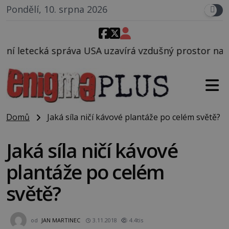
Pondělí, 10. srpna 2026
 uzavírá vzdušný prostor nad Oblastí 51, mohlo to so
Domů
Jaká síla ničí kávové plantáže po celém světě?
Jaká síla ničí kávové
plantáže po celém
světě?
od
JAN MARTINEC
3.11.2018
4.4tis