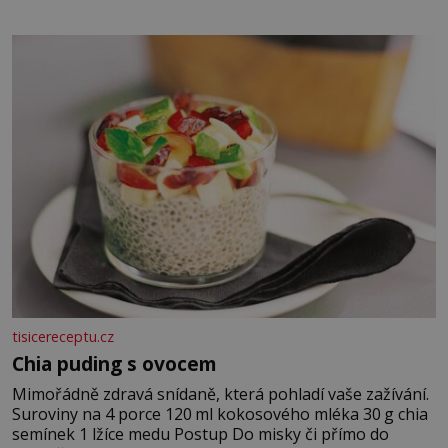
✿ 1 lžíci sójové omáčky ✿ 1 lžíci rýžového octa ✿ 1 lžičku
sezamového oleje ✿ 1 lžičku chilli ✿ 1 lžičku cukru ✿ 1
jarní cibulku ✿ 1 lžíci sezamových semínek
tisicereceptu.cz
Chia puding s ovocem
Mimořádně zdravá snídaně, která pohladí vaše zažívání.
Suroviny na 4 porce 120 ml kokosového mléka 30 g chia
semínek 1 lžíce medu Postup Do misky či přímo do