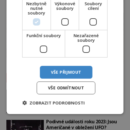
Nezbytně
Výkonové
Soubory
nutné
soubory
cílení
soubory
Funkční soubory
Nezařazené
soubory
VŠE PŘIJMOUT
Vesmír a technologie
VŠE ODMÍTNOUT
Co zachycují tajemné snímky
Marsu? Je na něm přeci jen voda?
ZOBRAZIT PODROBNOSTI
PREMIUM
7.8.2026
3.0TIS
Podivné události roku 2023: Jsou
Američané v obležení UFO?