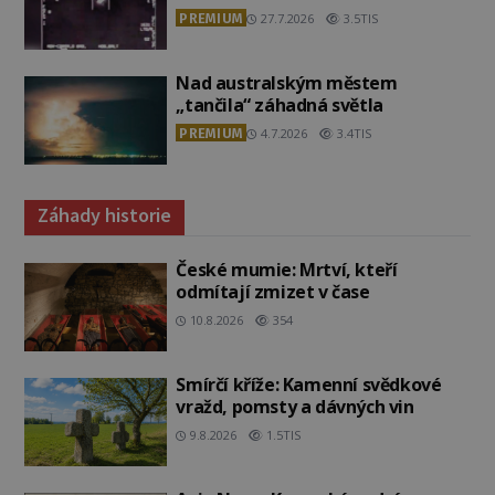
PREMIUM
27.7.2026
3.5TIS
Nad australským městem
„tančila“ záhadná světla
PREMIUM
4.7.2026
3.4TIS
Záhady historie
České mumie: Mrtví, kteří
odmítají zmizet v čase
10.8.2026
354
Smírčí kříže: Kamenní svědkové
vražd, pomsty a dávných vin
9.8.2026
1.5TIS