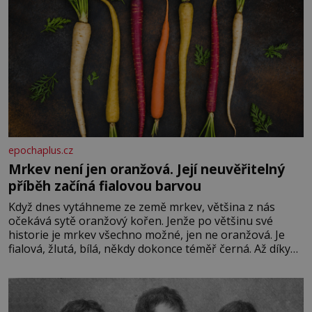
epochaplus.cz
Mrkev není jen oranžová. Její neuvěřitelný
příběh začíná fialovou barvou
Když dnes vytáhneme ze země mrkev, většina z nás
očekává sytě oranžový kořen. Jenže po většinu své
historie je mrkev všechno možné, jen ne oranžová. Je
fialová, žlutá, bílá, někdy dokonce téměř černá. Až díky
stovkám let pečlivého šlechtění se z ní stává zelenina,
bez které si českou zahradu ani nedokážeme představit.
Její příběh je