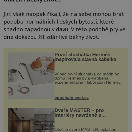
Jiní však naopak říkají, že na sebe mohou brát
podobu normálních lidských bytostí, které
snadno zapadnou v davu. V této podobě prý ve
dne dokážou žít zdánlivě běžný život.
První sluchátka Hermés
inspirovala slavná kabelka
Vůbec první sluchátka od módního
domu Hermès byla vyrobena
experimentálním laboratoří Hermès
Ateliers Horizons. Elegantní gadget
si vyžádal dva roky vývoje a chlubí
se ručně šitou hovězí kůží a
epochalnisvet.cz
kovový...
Dveře MASTER – pro
interiéry navržené s
rozumem i vášní!
Otočné dveře MASTER, opláštění