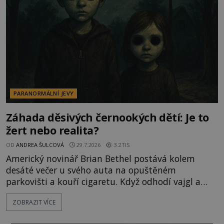
byste se je navštívit? [gallery ids="17
PARANORMÁLNÍ JEVY
Záhada děsivých černookých dětí: Je to
žert nebo realita?
OD
ANDREA ŠULCOVÁ
29.7.2026
3.2TIS
Americký novinář Brian Bethel postává kolem
desáté večer u svého auta na opuštěném
parkovišti a kouří cigaretu. Když odhodí vajgl a
chystá se nastoupit do auta, přijdou k němu dva
ZOBRAZIT VÍCE
mladí chlapci, kterým může být okolo 14 let.
„Pane, byl byste tak laskav a svezl nás domů? Je to