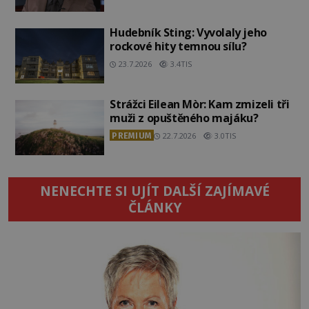
Hudebník Sting: Vyvolaly jeho
rockové hity temnou sílu?
23.7.2026
3.4TIS
Strážci Eilean Mòr: Kam zmizeli tři
muži z opuštěného majáku?
PREMIUM
22.7.2026
3.0TIS
NENECHTE SI UJÍT DALŠÍ ZAJÍMAVÉ
ČLÁNKY