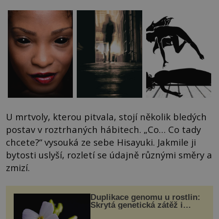
U mrtvoly, kterou pitvala, stojí několik bledých
postav v roztrhaných hábitech. „Co… Co tady
chcete?“ vysouká ze sebe Hisayuki. Jakmile ji
bytosti uslyší, rozletí se údajně různými směry a
zmizí.
Duplikace genomu u rostlin:
Skrytá genetická zátěž i
evoluční výhoda