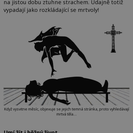
na jistou dobu ztuhne strachem. Údajně totiž
vypadají jako rozkládající se mrtvoly!
Když vysvitne měsíc, objevuje se jejich temná stránka, proto vyhledávají
mrtvá těla…
Umí žít i běžný život…