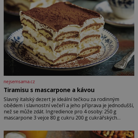
nejsemsama.cz
Tiramisu s mascarpone a kávou
Slavný italský dezert je ideální tečkou za rodinným
obědem i slavnostní večeří a jeho příprava je jednodušší,
než se může zdát. Ingredience pro 4 osoby: 250 g
mascarpone 3 vejce 80 g cukru 200 g cukrářských
piškotů 250 ml silné kávy 2 lžíce amaretta kakao na
posypání Postup: Oddělte žloutky od bílků. Žloutky
vyšlehejte s cukrem do světlé pěny a postupně do nich