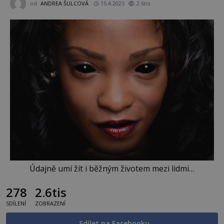
od
ANDREA ŠULCOVÁ
15.4.2025
2.6tis
Údajně umí žít i běžným životem mezi lidmi…
278
2.6tis
SDÍLENÍ
ZOBRAZENÍ
Sdílet na Facebooku