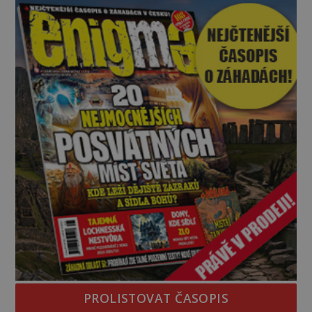
pouhých několik minut od tohoto parkoviště,“
zeptá se suverénně jeden z nich. P
PROLISTOVAT ČASOPIS