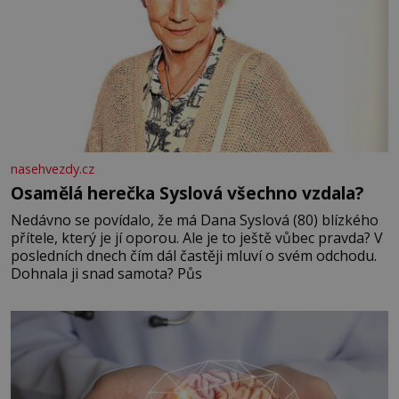
nasehvezdy.cz
Osamělá herečka Syslová všechno vzdala?
Nedávno se povídalo, že má Dana Syslová (80) blízkého
přítele, který je jí oporou. Ale je to ještě vůbec pravda? V
posledních dnech čím dál častěji mluví o svém odchodu.
Dohnala ji snad samota? Půs