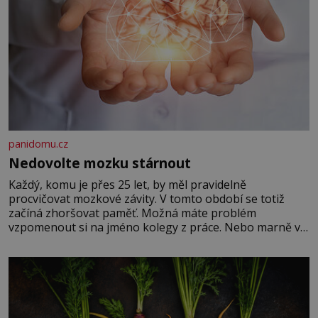
panidomu.cz
Nedovolte mozku stárnout
Každý, komu je přes 25 let, by měl pravidelně
procvičovat mozkové závity. V tomto období se totiž
začíná zhoršovat paměť. Možná máte problém
vzpomenout si na jméno kolegy z práce. Nebo marně v
paměti lovíte název knížky, kterou jste nedávno přečetli.
Je to opravdu tak, s věkem jako kdyby se paměť
rozhodla stávkovat. Cvičte