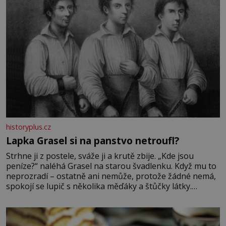
historyplus.cz
Lapka Grasel si na panstvo netroufl?
Strhne ji z postele, sváže ji a krutě zbije. „Kde jsou
peníze?“ naléhá Grasel na starou švadlenku. Když mu to
neprozradí – ostatně ani nemůže, protože žádné nemá,
spokojí se lupič s několika měďáky a štůčky látky.
Zraněná žena pár dní nato umírá. Je to muž nebývale
krutý. Jeho činy budí hrůzu ještě dlouho po jeho smrti