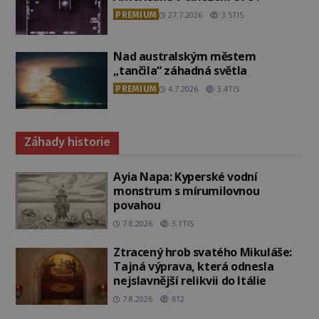
PREMIUM
27.7.2026
3.5TIS
Nad australským městem
„tančila“ záhadná světla
PREMIUM
4.7.2026
3.4TIS
Záhady historie
Ayia Napa: Kyperské vodní
monstrum s mírumilovnou
povahou
7.8.2026
3.1TIS
Ztracený hrob svatého Mikuláše:
Tajná výprava, která odnesla
nejslavnější relikvii do Itálie
7.8.2026
612