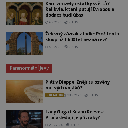
Kam zmizely ostatky světců?
Relikvie, které putují Evropou a
dodnes budí úžas
6.8.2026
2.1TIS
Železný zázrak z Indie: Proč tento
sloup už 1 600 let nezná rez?
5.8.2026
2.4TIS
Paranormální jevy
Pláž v Dieppe: Znějí tu ozvěny
mrtvých vojáků?
PREMIUM
28.7.2026
3.1TIS
Lady Gaga i Keanu Reeves:
Pronásledují je přízraky?
28.7.2026
3.4TIS