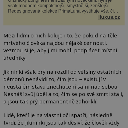
U značky Longines není žádným nováčkem, nyní je
však mnohem kompaktnější, smyslnější, ženštější.
Redesignovaná kolekce PrimaLuna vystihuje vše, čím
je značka Longines dnes a čím byla i před sto dvacet...
iluxus.cz
Mezi lidmi o nich koluje i to, že pokud na těle
mrtvého člověka najdou nějaké cennosti,
vezmou si je, aby jimi mohli podplácet místní
úředníky.
Jikininki však prý na rozdíl od většiny ostatních
démonů nenávidí to, čím jsou – existují v
neustálém stavu znechucení sami nad sebou.
Nesnáší svůj úděl a to, čím se po své smrti stali,
a jsou tak prý permanentně zahořklí.
Lidé, kteří je na vlastní oči spatří, následně
tvrdí, že Jikininki jsou tak děsiví, že člověk vždy