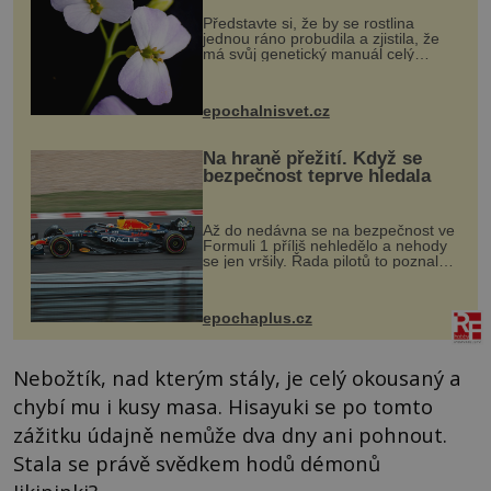
Představte si, že by se rostlina
jednou ráno probudila a zjistila, že
má svůj genetický manuál celý
dvakrát. Přesně to se občas v
přírodě stane – a podle nového
výzkumu to může být pro druhy
epochalnisvet.cz
vstupenka...
Na hraně přežití. Když se
bezpečnost teprve hledala
Až do nedávna se na bezpečnost ve
Formuli 1 příliš nehledělo a nehody
se jen vršily. Řada pilotů to poznala
na vlastní kůži, často s trvalými
následky nebo bohužel i ztrátou
života. Dnes nepochopiteln...
epochaplus.cz
Nebožtík, nad kterým stály, je celý okousaný a
chybí mu i kusy masa. Hisayuki se po tomto
zážitku údajně nemůže dva dny ani pohnout.
Stala se právě svědkem hodů démonů