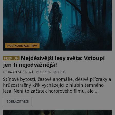
celé generace. A právě tato opakující se svědectví
ud
PARANORMÁLNÍ JEVY
Nejděsivější lesy světa: Vstoupí
PREMIUM
jen ti nejodvážnější!
OD
RADKA SÁBLIKOVÁ
1.8.2026
3.5TIS
Stínové bytosti, časové anomálie, děsivé přízraky a
hrůzostrašný křik vycházející z hlubin temného
lesa. Není to začátek hororového filmu, ale
události, které popisují návštěvníci lesů, které jsou
ZOBRAZIT VÍCE
označovány jako nejděsivější na světě. Lidé bydlící
v jejich blízkosti se jim i za bílého dne obloukem
vyhýbají! Už jste o těchto lesích slyšeli? A odvážili