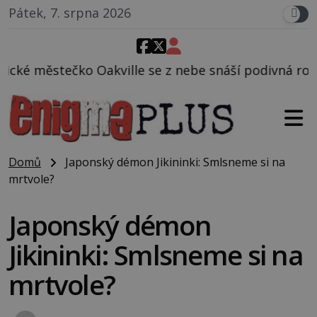
Pátek, 7. srpna 2026
lle se z nebe snáší podivná rosolovitá látka nezná
Domů
Japonský démon Jikininki: Smlsneme si na
mrtvole?
Japonský démon
Jikininki: Smlsneme si na
mrtvole?