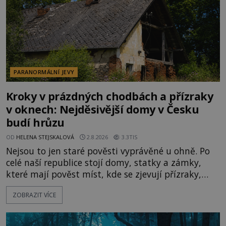
PARANORMÁLNÍ JEVY
Kroky v prázdných chodbách a přízraky
v oknech: Nejděsivější domy v Česku
budí hrůzu
OD
HELENA STEJSKALOVÁ
2.8.2026
3.3TIS
Nejsou to jen staré pověsti vyprávěné u ohně. Po
celé naší republice stojí domy, statky a zámky,
které mají pověst míst, kde se zjevují přízraky,
ozývají nevysvětlitelné zvuky nebo se dějí podivné
ZOBRAZIT VÍCE
jevy. Zatímco historici většinou hledají racionální
vysvětlení, záhadologové upozorňují, že některé
lokality vykazují nápadně podobná svědectví po