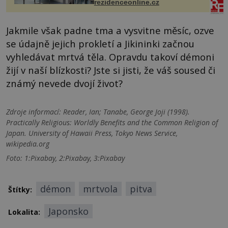
rezidenceonline.cz
proutku...
Jakmile však padne tma a vysvitne měsíc, ozve
se údajně jejich prokletí a Jikininki začnou
vyhledávat mrtvá těla. Opravdu takoví démoni
žijí v naší blízkosti? Jste si jisti, že váš soused či
známý nevede dvojí život?
Zdroje informací:
Reader, Ian; Tanabe, George Joji (1998).
Practically Religious: Worldly Benefits and the Common Religion of
Japan. University of Hawaii Press, Tokyo News Service,
wikipedia.org
Foto: 1:Pixabay, 2:Pixabay, 3:Pixabay
démon
mrtvola
pitva
Štítky:
Japonsko
Lokalita: