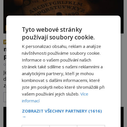
Tyto webové stránky
PARANORMÁLNÍ JEVY
používají soubory cookie.
Herec Richard Dreyfuss a
PREMIUM
K personalizaci obsahu, reklam a analýze
muzikant Dave Grohl: Jaké mají
návštěvnosti používáme soubory cookie.
paranormální zážitky?
Informace o vašem používání našich
OD
ANDREA ŠULCOVÁ
5.8.2026
2.6TIS
stránek také sdílíme s našimi reklamními a
Je to jízda s větrem o závod. V roce 1982 americký
analytickými partnery, kteří je mohou
drogově závislý herec Richard Dreyfuss (*1947)
kombinovat s dalšími informacemi, které
ztratí poslední zbytky sebezáchovy a prohání se
jste jim poskytli nebo které shromáždili při
po silnicích ve svém mercedesu jako utržený ze
vašem používání jejich služeb.
Více
ZOBRAZIT VÍCE
řetězu. Vše vyvrcholí katastrofou, když to Dreyfuss
informací
napálí v plné rychlosti do stromu! Policie ve vraku
následně nalezne schovaný kokain. Tímto
ZOBRAZIT VŠECHNY PARTNERY
(1616)
→
momentem se slavnému