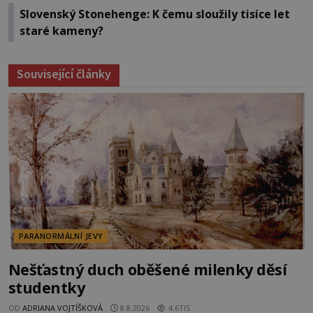
Slovenský Stonehenge: K čemu sloužily tisíce let
staré kameny?
Související články
PARANORMÁLNÍ JEVY
Nešťastný duch oběšené milenky děsí
studentky
OD
ADRIANA VOJTÍŠKOVÁ
8.8.2026
4.6TIS