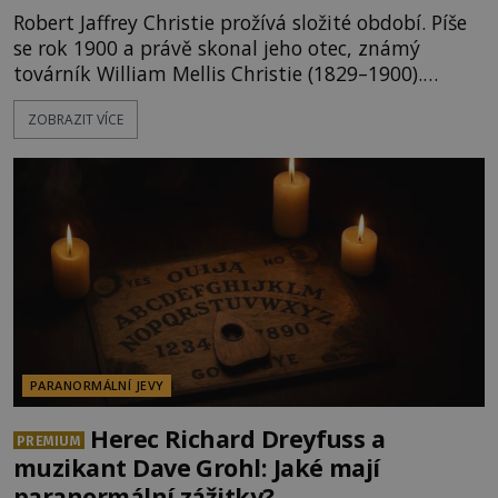
Robert Jaffrey Christie prožívá složité období. Píše
se rok 1900 a právě skonal jeho otec, známý
továrník William Mellis Christie (1829–1900).
Smutná událost je ale doprovázena ohromným
ZOBRAZIT VÍCE
dědictvím... Robertu připadne rodinné sídlo v
Torontu. Takový majetek skýtá řadu výhod, avšak
ta, na niž přijde Robert, by jen tak někoho
nenapadla. N
PARANORMÁLNÍ JEVY
Herec Richard Dreyfuss a
PREMIUM
muzikant Dave Grohl: Jaké mají
paranormální zážitky?