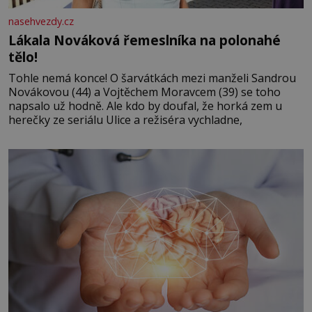
nasehvezdy.cz
Lákala Nováková řemeslníka na polonahé
tělo!
Tohle nemá konce! O šarvátkách mezi manželi Sandrou
Novákovou (44) a Vojtěchem Moravcem (39) se toho
napsalo už hodně. Ale kdo by doufal, že horká zem u
herečky ze seriálu Ulice a režiséra vychladne,