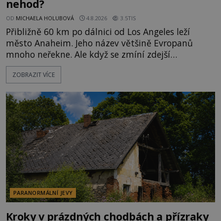
nehod?
OD
MICHAELA HOLUBOVÁ
4.8.2026
3.5TIS
Přibližně 60 km po dálnici od Los Angeles leží
město Anaheim. Jeho název většině Evropanů
mnoho neřekne. Ale když se zmíní zdejší
Disneyland, je hned jasno. Zábavní park vyroste na
ZOBRAZIT VÍCE
poklidném místě bývalého sadu pomerančovníků.
Klid tu teď rozhodně nepanuje, park navštíví
kolem 17 000 000 zábavychtivých lidí ročně. A ač je
velká snaha to utajit, někteří z
PARANORMÁLNÍ JEVY
Kroky v prázdných chodbách a přízraky