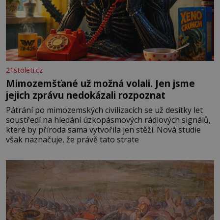
21stoleti.cz
Mimozemšťané už možná volali. Jen jsme
jejich zprávu nedokázali rozpoznat
Pátrání po mimozemských civilizacích se už desítky let
soustředí na hledání úzkopásmových rádiových signálů,
které by příroda sama vytvořila jen stěží. Nová studie
však naznačuje, že právě tato strate