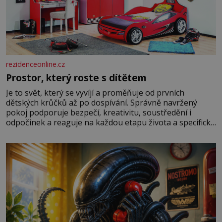
rezidenceonline.cz
Prostor, který roste s dítětem
Je to svět, který se vyvíjí a proměňuje od prvních
dětských krůčků až po dospívání. Správně navržený
pokoj podporuje bezpečí, kreativitu, soustředění i
odpočinek a reaguje na každou etapu života a specifické
potřeby dítěte. Pro nejmenší je klíčová jednoduchost,
měkkost a bezpečí, proto by pokoj miminka měl působit
především klidně a útulně. Předškolní věk je