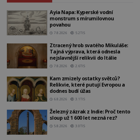
Ayia Napa: Kyperské vodní
monstrum s mírumilovnou
povahou
7.8.2026
5.2TIS
Ztracený hrob svatého Mikuláše:
Tajná výprava, která odnesla
nejslavnější relikvii do Itálie
7.8.2026
2.6TIS
Kam zmizely ostatky světců?
Relikvie, které putují Evropou a
dodnes budí úžas
6.8.2026
3.1TIS
Železný zázrak z Indie: Proč tento
sloup už 1 600 let nezná rez?
5.8.2026
3.0TIS