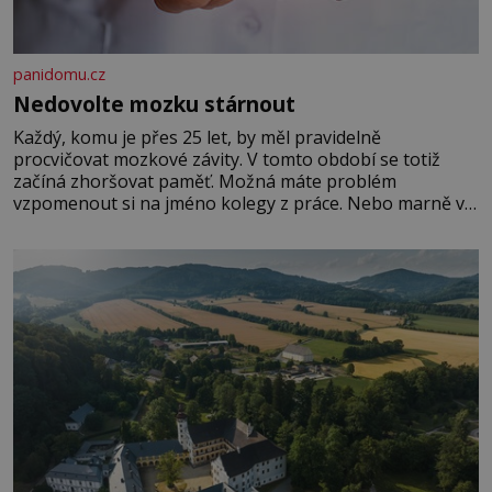
panidomu.cz
Nedovolte mozku stárnout
Každý, komu je přes 25 let, by měl pravidelně
procvičovat mozkové závity. V tomto období se totiž
začíná zhoršovat paměť. Možná máte problém
vzpomenout si na jméno kolegy z práce. Nebo marně v
paměti lovíte název knížky, kterou jste nedávno přečetli.
Je to opravdu tak, s věkem jako kdyby se paměť
rozhodla stávkovat. Cvičte