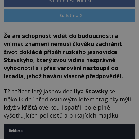
Sdílet na Facebooku
Sdílet na X
Že ani schopnost vidět do budoucnosti a
vnímat znamení nemusí člověku zachránit
život dokládá příběh ruského jasnovidce
Stavskyho, který svou vidinu nesprávně
vyhodnotil a i přes varování nastoupil do
letadla, jehož havárii vlastně předpověděl.
Třiatřicetiletý jasnovidec
Ilya Stavsky
se
několik dní před osudovým letem tragicky mýlil,
když v křišťálové kouli spatřil pole plné
vyšetřujících policistů a blikajících majáků.
Reklama