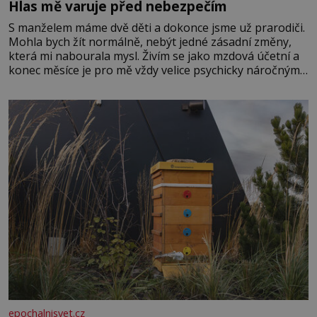
Hlas mě varuje před nebezpečím
S manželem máme dvě děti a dokonce jsme už prarodiči.
Mohla bych žít normálně, nebýt jedné zásadní změny,
která mi nabourala mysl. Živím se jako mzdová účetní a
konec měsíce je pro mě vždy velice psychicky náročným
obdobím. Od té chvíle, co máme vnoučata, mi dcera čím
dál častěji volá o pomoc, co se hlídání týče. Dalo by se
epochalnisvet.cz