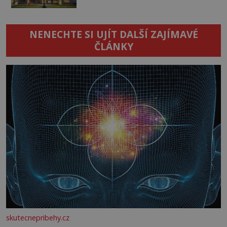
NENECHTE SI UJÍT DALŠÍ ZAJÍMAVÉ
ČLÁNKY
skutecnepribehy.cz