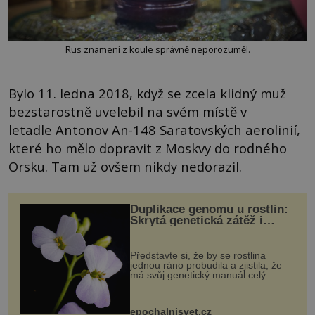
Rus znamení z koule správně neporozuměl.
Bylo 11. ledna 2018, když se zcela klidný muž
bezstarostně uvelebil na svém místě v
letadle Antonov An-148 Saratovských aerolinií,
které ho mělo dopravit z Moskvy do rodného
Orsku. Tam už ovšem nikdy nedorazil.
Duplikace genomu u rostlin:
Skrytá genetická zátěž i
evoluční výhoda
Představte si, že by se rostlina
jednou ráno probudila a zjistila, že
má svůj genetický manuál celý
dvakrát. Přesně to se občas v
přírodě stane – a podle nového
výzkumu to může být pro druhy
epochalnisvet.cz
vstupenka...