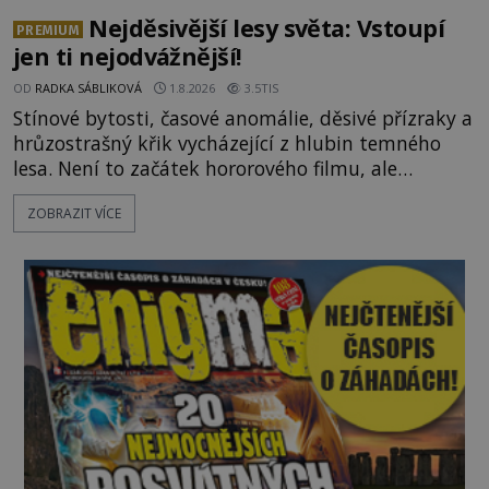
Nejděsivější lesy světa: Vstoupí
PREMIUM
jen ti nejodvážnější!
OD
RADKA SÁBLIKOVÁ
1.8.2026
3.5TIS
Stínové bytosti, časové anomálie, děsivé přízraky a
hrůzostrašný křik vycházející z hlubin temného
lesa. Není to začátek hororového filmu, ale
události, které popisují návštěvníci lesů, které jsou
ZOBRAZIT VÍCE
označovány jako nejděsivější na světě. Lidé bydlící
v jejich blízkosti se jim i za bílého dne obloukem
vyhýbají! Už jste o těchto lesích slyšeli? A odvážili
byste se je navštívit? [gallery ids="17