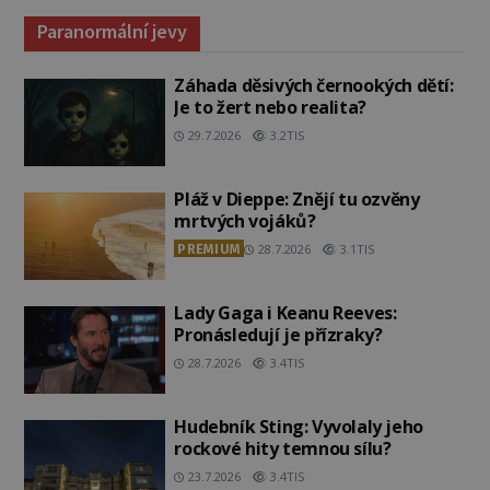
Paranormální jevy
Záhada děsivých černookých dětí:
Je to žert nebo realita?
29.7.2026
3.2TIS
Pláž v Dieppe: Znějí tu ozvěny
mrtvých vojáků?
PREMIUM
28.7.2026
3.1TIS
Lady Gaga i Keanu Reeves:
Pronásledují je přízraky?
28.7.2026
3.4TIS
Hudebník Sting: Vyvolaly jeho
rockové hity temnou sílu?
23.7.2026
3.4TIS