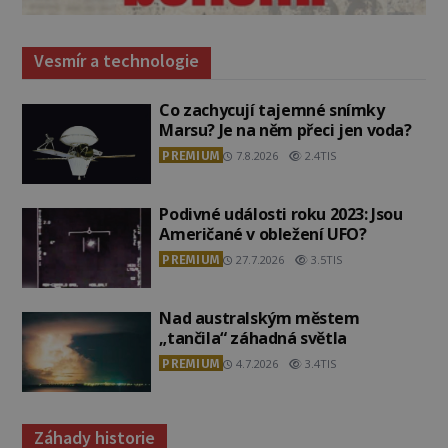
Vesmír a technologie
Co zachycují tajemné snímky
Marsu? Je na něm přeci jen voda?
PREMIUM
7.8.2026
2.4TIS
Podivné události roku 2023: Jsou
Američané v obležení UFO?
PREMIUM
27.7.2026
3.5TIS
Nad australským městem
„tančila“ záhadná světla
PREMIUM
4.7.2026
3.4TIS
Záhady historie