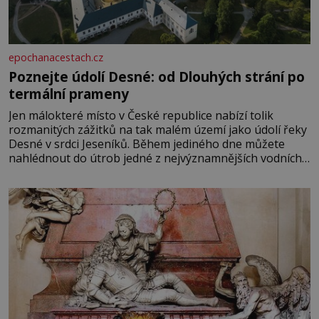
epochanacestach.cz
Poznejte údolí Desné: od Dlouhých strání po
termální prameny
Jen málokteré místo v České republice nabízí tolik
rozmanitých zážitků na tak malém území jako údolí řeky
Desné v srdci Jeseníků. Během jediného dne můžete
nahlédnout do útrob jedné z nejvýznamnějších vodních
elektráren v Evropě, vydat se na horské hřebeny, projet
se na koloběžce a den zakončit poznáváním památek ve
Velkých Losinách nebo v termálním