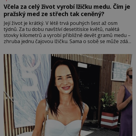
Včela za celý život vyrobí lžičku medu. Čím je
pražský med ze střech tak ceněný?
Její život je krátký. V létě trvá pouhých šest až osm
týdnů. Za tu dobu navštíví desetitisíce květů, nalétá
stovky kilometrů a vyrobí přibližně devět gramů medu –
zhruba jednu čajovou lžičku. Sama o sobě se může zdát
bezvýznamná. Teprve když se spojí s dalšími desítkami
tisíc příslušnic svého včelstva, vznikne jeden z
nejdokonalejších organismů