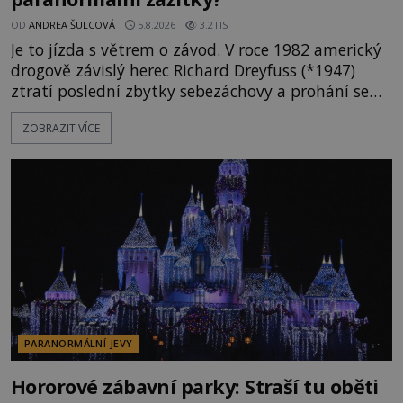
OD
ANDREA ŠULCOVÁ
5.8.2026
3.2TIS
Je to jízda s větrem o závod. V roce 1982 americký
drogově závislý herec Richard Dreyfuss (*1947)
ztratí poslední zbytky sebezáchovy a prohání se
po silnicích ve svém mercedesu jako utržený ze
ZOBRAZIT VÍCE
řetězu. Vše vyvrcholí katastrofou, když to Dreyfuss
napálí v plné rychlosti do stromu! Policie ve vraku
následně nalezne schovaný kokain. Tímto
momentem se slavnému
PARANORMÁLNÍ JEVY
Hororové zábavní parky: Straší tu oběti