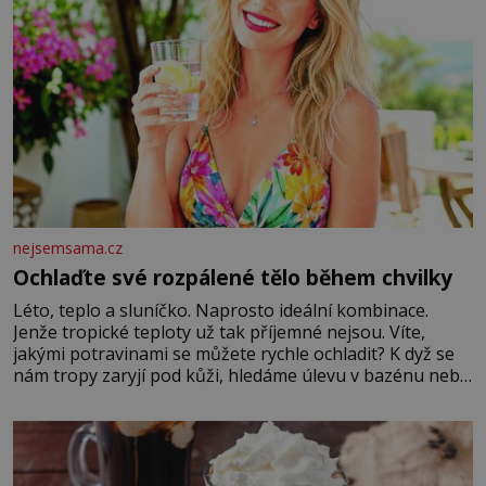
nejsemsama.cz
Ochlaďte své rozpálené tělo během chvilky
Léto, teplo a sluníčko. Naprosto ideální kombinace.
Jenže tropické teploty už tak příjemné nejsou. Víte,
jakými potravinami se můžete rychle ochladit? K dyž se
nám tropy zaryjí pod kůži, hledáme úlevu v bazénu nebo
pomocí klimatizace. Jenže ne vždycky můžeme být v jejich
blízkosti. Nemusíte však zoufat. Pokud budete mít
promyšlený jídelníček, žadné pařáky si na vás