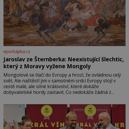
epochaplus.cz
Jaroslav ze Šternberka: Neexistující šlechtic,
který z Moravy vyžene Mongoly
Mongolové se tlačí do Evropy a hrozí, že ovládnou celý
svět. Ale naštěstí jim v samotném srdci Evropy stojí v
cestě malé, ale silné království, které dokáže
dobyvatelské hordy zastavit. Co nedokáže žádná z
asijských říší, co nedokážou Němci – to dokáže český
král. Nebo že by ne? Mongolové od roku 1223 postupují
podél Kaspického a Azovského moře,