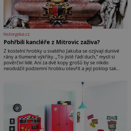
historyplus.cz
Pohřbili kancléře z Mitrovic zaživa?
Z kostelní hrobky u svatého Jakuba se ozývají dunivé
rány a tlumené výkřiky. „To jistě řádí duch,“ myslí si
pověrčiví lidé. Ani za dvě kopy grošů by se nikdo
neodvážil podzemní hrobku otevřít a její poklop tak
raději jen skrápí svěcenou vodou. Za několik dní divné
burácení skutečně ustane. Když o mnoho let později
hrobku