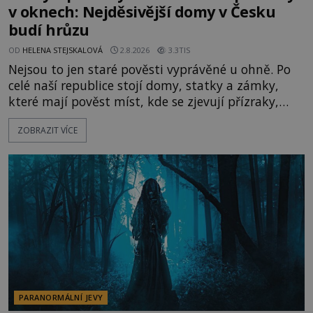
v oknech: Nejděsivější domy v Česku
budí hrůzu
OD
HELENA STEJSKALOVÁ
2.8.2026
3.3TIS
Nejsou to jen staré pověsti vyprávěné u ohně. Po
celé naší republice stojí domy, statky a zámky,
které mají pověst míst, kde se zjevují přízraky,
ozývají nevysvětlitelné zvuky nebo se dějí podivné
ZOBRAZIT VÍCE
jevy. Zatímco historici většinou hledají racionální
vysvětlení, záhadologové upozorňují, že některé
lokality vykazují nápadně podobná svědectví po
celé generace. A právě tato opakující se svědectví
ud
PARANORMÁLNÍ JEVY