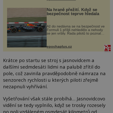
Na hraně přežití. Když se
bezpečnost teprve hledala
Až do nedávna se na bezpečnost ve
Formuli 1 příliš nehledělo a nehody
se jen vršily. Řada pilotů to poznala
na vlastní kůži, často s trvalými
následky nebo bohužel i ztrátou
života. Dnes nepochopiteln...
epochaplus.cz
Krátce po startu se stroj s jasnovidcem a
dalšími sedmdesáti lidmi na palubě zřítil do
pole, což zavinila pravděpodobně námraza na
senzorech rychlosti u kterých piloti zřejmě
nezapnuli vyhřívání.
Vyšetřování však stále probíhá… Jasnovidcovo
vidění se tedy vyplnilo, když se trosky rozesely
po poli vzdáleném osmdesát kilometrů od