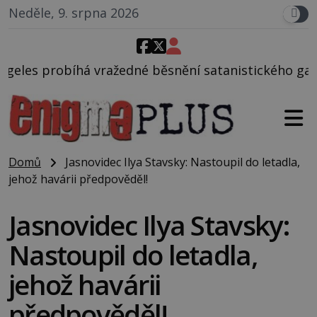
Neděle, 9. srpna 2026
né běsnění satanistického gangu vedeného Charlese
Domů
Jasnovidec Ilya Stavsky: Nastoupil do letadla,
jehož havárii předpověděl!
Jasnovidec Ilya Stavsky:
Nastoupil do letadla,
jehož havárii
předpověděl!