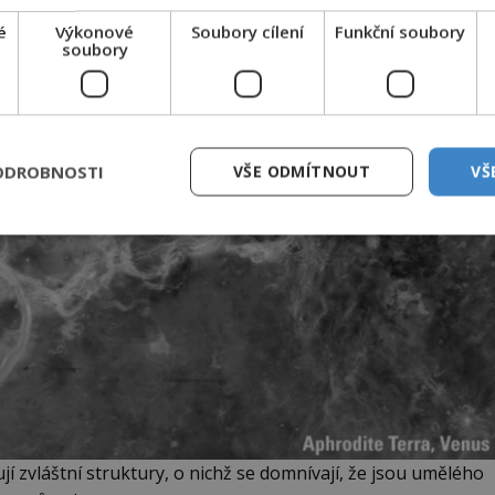
é
Výkonové
Soubory cílení
Funkční soubory
soubory
ODROBNOSTI
VŠE ODMÍTNOUT
VŠ
í zvláštní struktury, o nichž se domnívají, že jsou umělého