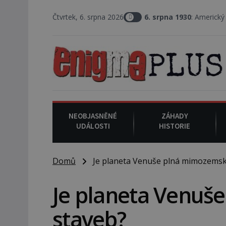
Čtvrtek, 6. srpna 2026
6. srpna 1930
: Americký vrchní soud
NEOBJASNĚNÉ
ZÁHADY
UDÁLOSTI
HISTORIE
Domů
Je planeta Venuše plná mimozemsk
Je planeta Venuš
staveb?