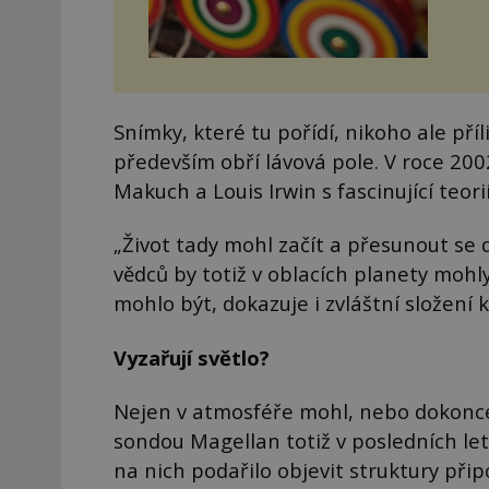
Snímky, které tu pořídí, nikoho ale příl
především obří lávová pole. V roce 200
Makuch a Louis Irwin s fascinující teorií
„Život tady mohl začít a přesunout se 
vědců by totiž v oblacích planety moh
mohlo být, dokazuje i zvláštní složení
Vyzařují světlo?
Nejen v atmosféře mohl, nebo dokonce
sondou Magellan totiž v posledních le
na nich podařilo objevit struktury při