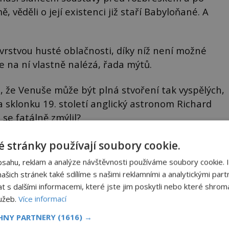
věděli o její existenci již staří Babyloňané. A
 vrstvou husté oblačnosti, díky níž není možné
se na ní vlastně nalézá, řada mýtů.
že Venuše může být plná stvoření tak vyspělých,
 na sklonku 19. století anglický astronom Richard
se fatálně zmýlil?
 stránky používají soubory cookie.
bsahu, reklam a analýze návštěvnosti používáme soubory cookie. 
šich stránek také sdílíme s našimi reklamními a analytickými partn
s dalšími informacemi, které jste jim poskytli nebo které shromá
lužeb.
Více informací
CHNY PARTNERY
(1616) →