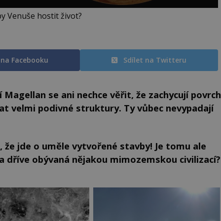
y Venuše hostit život?
t na Facebooku
Sdílet na Twitteru
 Magellan se ani nechce věřit, že zachycují povrch
at velmi podivné struktury. Ty vůbec nevypadají
, že jde o uměle vytvořené stavby! Je tomu ale
a dříve obývaná nějakou mimozemskou civilizací?