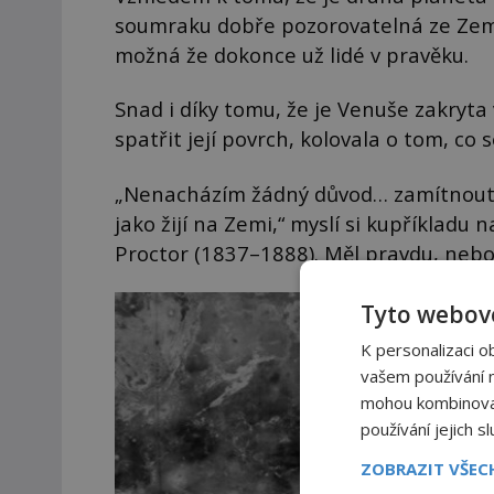
soumraku dobře pozorovatelná ze Země, 
možná že dokonce už lidé v pravěku.
Snad i díky tomu, že je Venuše zakryta
spatřit její povrch, kolovala o tom, co 
„Nenacházím žádný důvod… zamítnout, 
jako žijí na Zemi,“ myslí si kupříkladu
Proctor (1837–1888). Měl pravdu, nebo 
Tyto webové
K personalizaci o
vašem používání na
mohou kombinovat 
používání jejich s
ZOBRAZIT VŠE