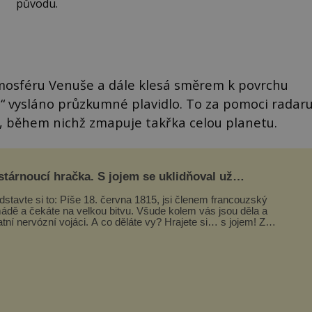
původu.
mosféru Venuše a dále klesá směrem k povrchu
nce“ vysláno průzkumné plavidlo. To za pomoci radar
, během nichž zmapuje takřka celou planetu.
tárnoucí hračka. S jojem se uklidňoval už
poleon I. Bonaparte
dstavte si to: Píše 18. června 1815, jsi členem francouzský
ádě a čekáte na velkou bitvu. Všude kolem vás jsou děla a
atní nervózní vojáci. A co děláte vy? Hrajete si… s jojem! Zdá
...