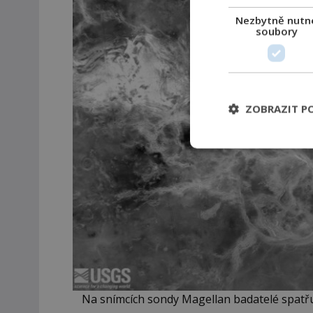
Nezbytně nutn
soubory
ZOBRAZIT P
Na snímcích sondy Magellan badatelé spatřuj