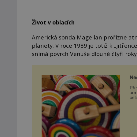
Život v oblacích
Americká sonda Magellan prořízne at
planety. V roce 1989 je totiž k „jitře
snímá povrch Venuše dlouhé čtyři roky
Nes
Na
Pře
arm
ost
se v