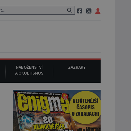
ci, pak si na ulici zavolá taxi, nasedne do něj a už ho nikdy nikdo ne
NÁBOŽENSTVÍ
ZÁZRAKY
A OKULTISMUS