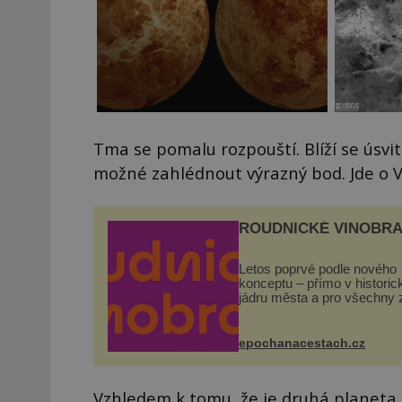
Tma se pomalu rozpouští. Blíží se úsvi
možné zahlédnout výrazný bod. Jde o V
ROUDNICKÉ VINOBRA
Letos poprvé podle nového
konceptu – přímo v histori
jádru města a pro všechny 
zdarma. Hlavní program se
odehraje na Karlově a Hus
náměstí. Návštěvníci se m
epochanacestach.cz
těšit na víno, burčák, pes...
Vzhledem k tomu, že je druhá planeta 