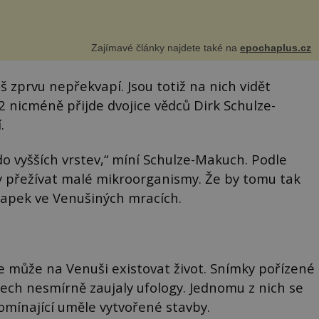
Zajímavé články najdete také na
epochaplus.cz
iš zprvu nepřekvapí. Jsou totiž na nich vidět
2 nicméně přijde dvojice vědců Dirk Schulze-
.
do vyšších vrstev,“ míní Schulze-Makuch. Podle
ly přežívat malé mikroorganismy. Že by tomu tak
 kapek ve Venušiných mracích.
 může na Venuši existovat život. Snímky pořízené
tech nesmírně zaujaly ufology. Jednomu z nich se
pomínající uměle vytvořené stavby.