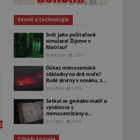
Vesmír a technologie
Svět jako počítačová
simulace! Žijeme v
Matrixu?
16.6.2026
3.2TIS
Důkaz mimozemské
základny na dně moře?
Rudé skvrny v oceánu, ze
kterých srší blesky!
8.6.2026
3.0TIS
Setkal se geniální malíř a
vynálezce s
mimozemšťany a
vstoupil do jiné dimenze?
7.6.2026
3.3TIS
Záhady historie