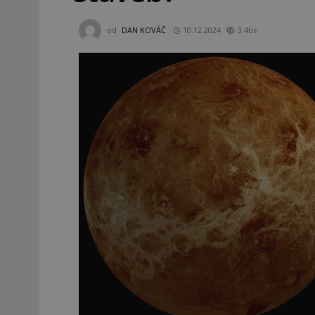
od
DAN KOVÁČ
10.12.2024
3.4tis