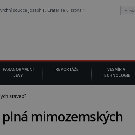
ce Joseph F. Crater se 6. srpna 1930 navečeří ve své oblíbené restaura
PARANORMÁLNÍ
REPORTÁŽE
VESMÍR A
JEVY
TECHNOLOGIE
ých staveb?
e plná mimozemských