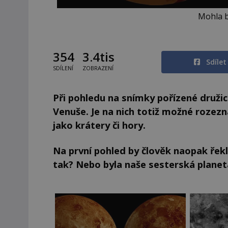
Mohla b
354
3.4tis
Sdíle
SDÍLENÍ
ZOBRAZENÍ
Při pohledu na snímky pořízené družicí
Venuše. Je na nich totiž možné rozezn
jako krátery či hory.
Na první pohled by člověk naopak řekl
tak? Nebo byla naše sesterská planet