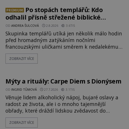
osobností ochraňují? Na hřbitově u kláštera
Milosrdných
Po stopách templářů: Kdo
PREMIUM
odhalil přísně střežené biblické
tajemství?
OD
ANDREA ŠULCOVÁ
2.8.2026
3.6TIS
Skupinka templářů utíká jen několik málo hodin
před hromadným zatýkáním nočními
francouzskými uličkami směrem k nedalekému
přístavu. Jeden z nich má přes ramena ranec s
ZOBRAZIT VÍCE
tajemným obsahem. Kapitán lodi už na ně čeká.
„Dejte to do podpalubí a připravte se. Za chvíli
vyplouváme,“ sdělí jim. „Kam máme namířeno,
kapitáne?“ zeptá se ho jeden z templářů. „Do Sk
Mýty a rituály: Carpe Diem s Dionýsem
OD
INGRID TŮMOVÁ
27.7.2026
3.1TIS
Věnuje lidem alkoholický nápoj, bujaré oslavy a
radost ze života, ale i o mnoho tajemnější
obřady, které dráždí lidskou zvědavost do
dnešních dní. Co doopravdy představuje bůh,
ZOBRAZIT VÍCE
jemuž Římané říkají Bakchus? Mytologický příběh