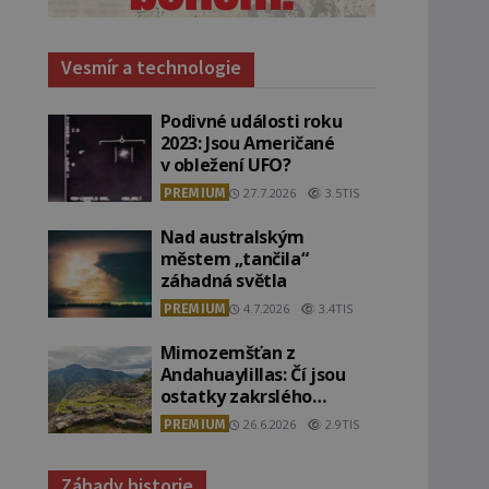
Vesmír a technologie
Podivné události roku
2023: Jsou Američané
v obležení UFO?
PREMIUM
27.7.2026
3.5TIS
Nad australským
městem „tančila“
záhadná světla
PREMIUM
4.7.2026
3.4TIS
Mimozemšťan z
Andahuaylillas: Čí jsou
ostatky zakrslého
stvoření s ohromnou
PREMIUM
26.6.2026
2.9TIS
lebkou?
Záhady historie