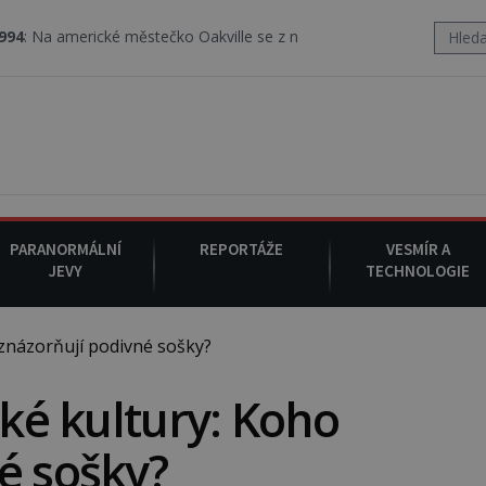
erické městečko Oakville se z nebe snáší podivná rosolovitá látka
PARANORMÁLNÍ
REPORTÁŽE
VESMÍR A
JEVY
TECHNOLOGIE
 znázorňují podivné sošky?
ské kultury: Koho
é sošky?