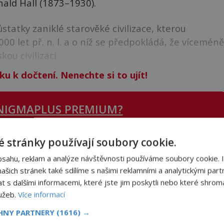
nald Hall (1873–1930).
atky zaniklé starověké civilizace, kterou
000 let př. n. l. a o níž se předpokládá, že víceméně
u civilizaci.
ku k dočtení. Nenechte si to ujít!
NIGMAPLUS PREMIUM?
 stránky používají soubory cookie.
 se naším
Premium
čtenářem a
odemkněte
si tento
bsahu, reklam a analýze návštěvnosti používáme soubory cookie. 
i
tisíce
dalších
skvělých článků
.
šich stránek také sdílíme s našimi reklamními a analytickými partn
 od nás obdržíte i celou řadu
hodnotných bonusů
!
s dalšími informacemi, které jste jim poskytli nebo které shromá
lužeb.
Více informací
ODEMKNOUT ČLÁNEK
CHNY PARTNERY
(1616) →