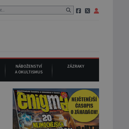
 neznámého původu.
7. srpna 1994
: Na americké městečko Oakvill
NÁBOŽENSTVÍ
ZÁZRAKY
A OKULTISMUS