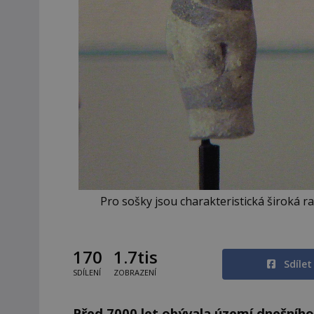
Pro sošky jsou charakteristická široká 
170
1.7tis
Sdíle
SDÍLENÍ
ZOBRAZENÍ
Před 7000 let obývala území dnešního