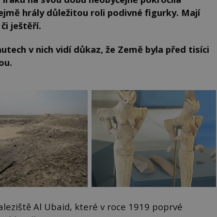
zřejmě hrály důležitou roli podivné figurky. Mají
či ještěří.
utech v nich vidí důkaz, že Země byla před tisíci
ou.
eziště Al Ubaid, které v roce 1919 poprvé