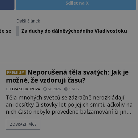
Sdílet na X
Další článek
te se
Za duchy do dálněvýchodního Vladivostoku
Neporušená těla svatých: Jak je
PREMIUM
možné, že vzdorují času?
OD
EVA SOUKUPOVÁ
6.8.2026
1.6TIS
Těla mnohých světců se zázračně nerozkládají
ani desítky či stovky let po jejich smrti, ačkoliv na
nich často nebylo provedeno balzamování či jiné
pokusy o konzervaci. Neporušené ostatky bývají
ZOBRAZIT VÍCE
považovány za důkaz svatosti zemřelých. Jaké
tajemné síly těla významných náboženských