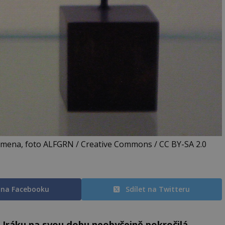
ramena, foto ALFGRN / Creative Commons / CC BY-SA 2.0
t na Facebooku
Sdílet na Twitteru
 Iráku na svou dobu neobyčejně pokročilá