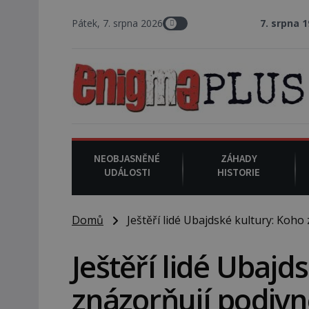
Pátek, 7. srpna 2026
7. srpna 1994
: Na am
NEOBJASNĚNÉ
ZÁHADY
UDÁLOSTI
HISTORIE
Domů
Ještěří lidé Ubajdské kultury: Koho
Ještěří lidé Ubajd
znázorňují podivn