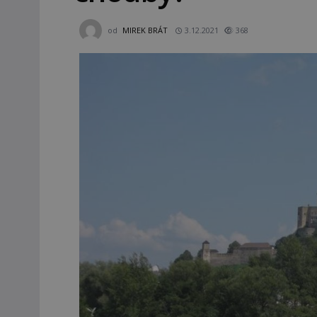
od
MIREK BRÁT
3.12.2021
368