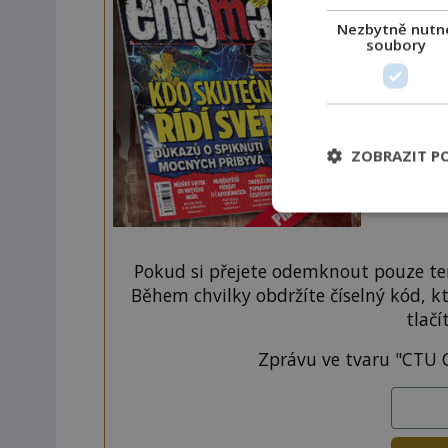
Nezbytně nutn
Navíc
soubory
ZOBRAZIT P
Pokud si přejete odemknout pouze ten
Během chvilky obdržíte číselný kód, k
tlačí
Zprávu ve tvaru "CTU 