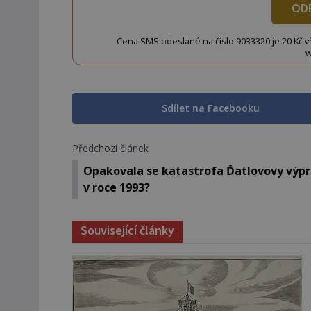
OD
Cena SMS odeslané na číslo 9033320 je 20 Kč vč. 
w
Sdílet na Facebooku
Předchozí článek
Opakovala se katastrofa Ďatlovovy výpr
v roce 1993?
Související články