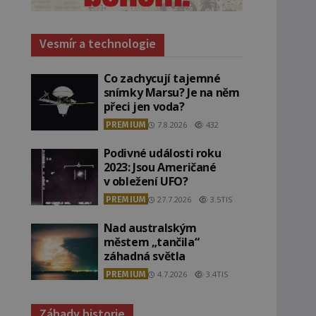
Vesmír a technologie
Co zachycují tajemné
snímky Marsu? Je na něm
přeci jen voda?
PREMIUM
7.8.2026
432
Podivné události roku
2023: Jsou Američané
v obležení UFO?
PREMIUM
27.7.2026
3.5TIS
Nad australským
městem „tančila“
záhadná světla
PREMIUM
4.7.2026
3.4TIS
Záhady historie