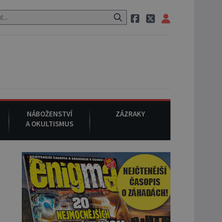
 neznámého původu.
7. srpna 1994
: Na americké městečko Oakvill
NÁBOŽENSTVÍ
ZÁZRAKY
A OKULTISMUS