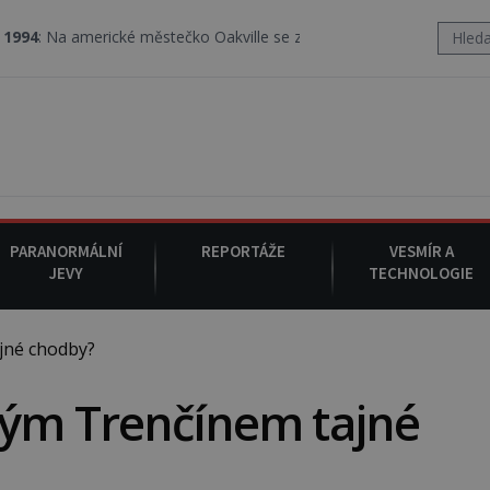
rické městečko Oakville se z nebe snáší podivná rosolovitá látka
PARANORMÁLNÍ
REPORTÁŽE
VESMÍR A
JEVY
TECHNOLOGIE
jné chodby?
kým Trenčínem tajné