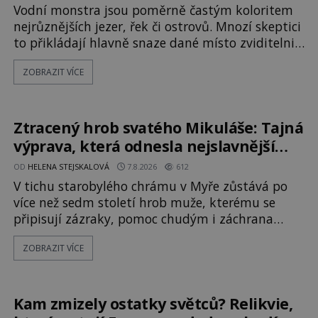
Vodní monstra jsou poměrně častým koloritem
nejrůznějších jezer, řek či ostrovů. Mnozí skeptici
to přikládají hlavně snaze dané místo zviditelnit
a přitáhnout k němu pozornost záhadám
ZOBRAZIT VÍCE
nakloněných turistů. Je to také případ
kyperského tvora jménem Ayia Napa? Nebo se
může za legendami o něm ukrývat nějaký
pravdivý základ? V blízkosti Mysu Greco, jak se
Ztracený hrob svatého Mikuláše: Tajná
přez
výprava, která odnesla nejslavnější
relikvii do Itálie
OD
HELENA STEJSKALOVÁ
7.8.2026
612
V tichu starobylého chrámu v Myře zůstává po
více než sedm století hrob muže, kterému se
připisují zázraky, pomoc chudým i záchrana
námořníků v bouřích. Pak ale přichází rok 1087 a
ZOBRAZIT VÍCE
klidné místo se mění v dějiště podivné noční
výpravy. Skupina italských námořníků otevírá
hrob svatého Mikuláše a odváží jeho ostatky přes
moře do Bari. Je to zbožná záchrana před
Kam zmizely ostatky světců? Relikvie,
nebezpečím, nebo promyšlená krádež,