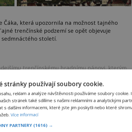
e Čáka, která upozornila na možnost tajného
 Tajné trenčínské podzemí se opět objevuje
 sedmnáctého století.
hdejšímu trenčínskému hradnímu pánovi, kterým
 stránky používají soubory cookie.
ku k dočtení. Nenechte si to ujít!
bsahu, reklam a analýze návštěvnosti používáme soubory cookie. 
šich stránek také sdílíme s našimi reklamními a analytickými partn
NIGMAPLUS PREMIUM?
s dalšími informacemi, které jste jim poskytli nebo které shromá
lužeb.
Více informací
CHNY PARTNERY
(1616) →
 se naším
Premium
čtenářem a
odemkněte
si tento