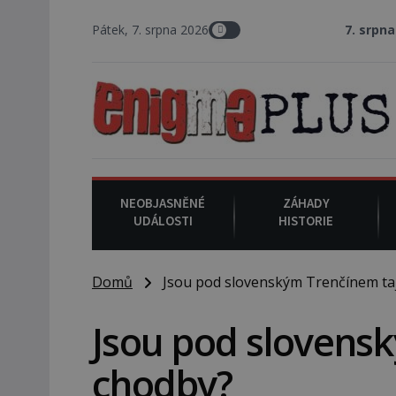
Pátek, 7. srpna 2026
7. srpna 1994
: Na ame
NEOBJASNĚNÉ
ZÁHADY
UDÁLOSTI
HISTORIE
Domů
Jsou pod slovenským Trenčínem ta
Jsou pod slovens
chodby?