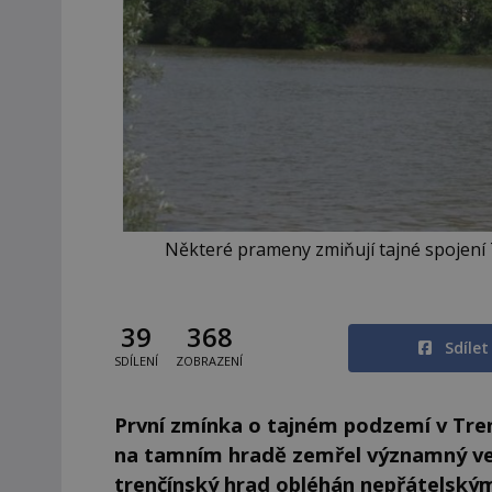
Některé prameny zmiňují tajné spojení 
39
368
Sdíle
SDÍLENÍ
ZOBRAZENÍ
První zmínka o tajném podzemí v Trenč
na tamním hradě zemřel významný vel
trenčínský hrad obléhán nepřátelský