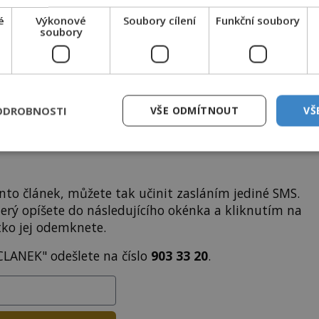
i
tisíce
dalších
skvělých článků
.
é
Výkonové
Soubory cílení
Funkční soubory
 od nás obdržíte i celou řadu
hodnotných bonusů
!
soubory
ODEMKNOUT ČLÁNEK
ODROBNOSTI
VŠE ODMÍTNOUT
VŠ
to článek, můžete tak učinit zasláním jediné SMS.
terý opíšete do následujícího okénka a kliknutím na
tko jej odemknete.
CLANEK" odešlete na číslo
903 33 20
.