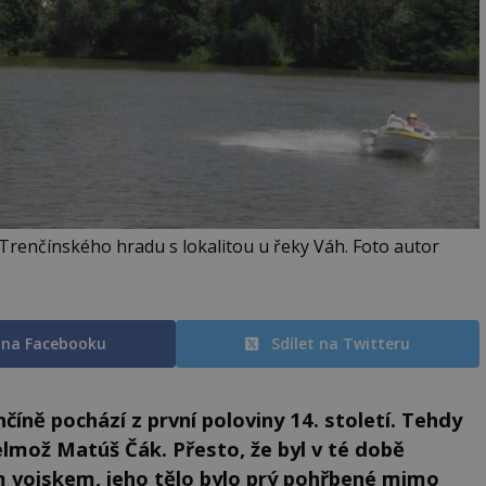
Trenčínského hradu s lokalitou u řeky Váh. Foto autor
t na Facebooku
Sdílet na Twitteru
íně pochází z první poloviny 14. století. Tehdy
mož Matúš Čák. Přesto, že byl v té době
m vojskem, jeho tělo bylo prý pohřbené mimo