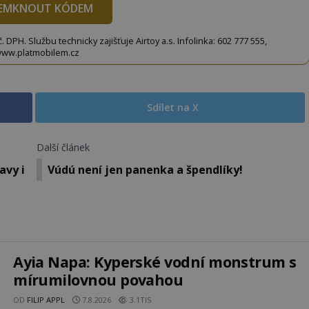
EMKNOUT KÓDEM
DPH. Službu technicky zajišťuje Airtoy a.s. Infolinka: 602 777 555,
ww.platmobilem.cz
Sdílet na X
Další článek
avy i
Vúdú není jen panenka a špendlíky!
Ayia Napa: Kyperské vodní monstrum s
mírumilovnou povahou
OD
FILIP APPL
7.8.2026
3.1TIS