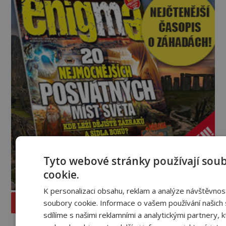
jednou z největších záhad středověké Anglie a ani
po téměř devíti stech letech není
Tyto webové stránky používají sou
cookie.
K personalizaci obsahu, reklam a analýze návštěvno
PROLISTOVAT ČASOPIS
soubory cookie. Informace o vašem používání našich 
sdílíme s našimi reklamními a analytickými partnery, kt