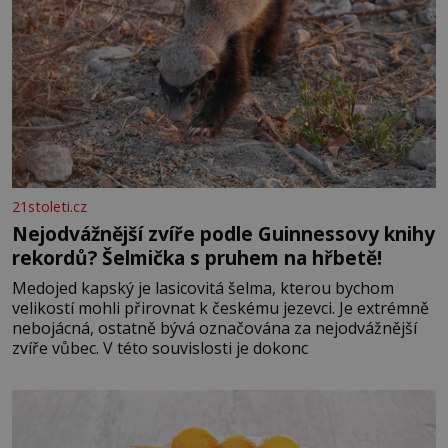
21stoleti.cz
Nejodvážnější zvíře podle Guinnessovy knihy
rekordů? Šelmička s pruhem na hřbetě!
Medojed kapský je lasicovitá šelma, kterou bychom
velikostí mohli přirovnat k českému jezevci. Je extrémně
nebojácná, ostatně bývá označována za nejodvážnější
zvíře vůbec. V této souvislosti je dokonc