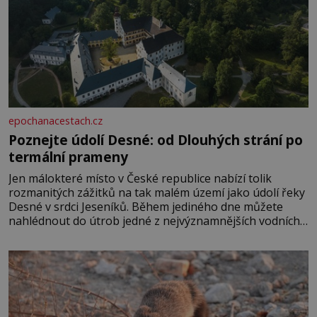
epochanacestach.cz
Poznejte údolí Desné: od Dlouhých strání po
termální prameny
Jen málokteré místo v České republice nabízí tolik
rozmanitých zážitků na tak malém území jako údolí řeky
Desné v srdci Jeseníků. Během jediného dne můžete
nahlédnout do útrob jedné z nejvýznamnějších vodních
elektráren v Evropě, vydat se na horské hřebeny, projet
se na koloběžce a den zakončit poznáváním památek ve
Velkých Losinách nebo v termálním