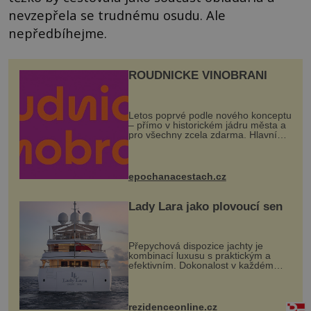
nevzepřela se trudnému osudu. Ale
nepředbíhejme.
ROUDNICKÉ VINOBRANÍ
Letos poprvé podle nového konceptu
– přímo v historickém jádru města a
pro všechny zcela zdarma. Hlavní
program se odehraje na Karlově a
Husově náměstí. Návštěvníci se
mohou těšit na víno, burčák, pes...
epochanacestach.cz
Lady Lara jako plovoucí sen
Přepychová dispozice jachty je
kombinací luxusu s praktickým a
efektivním. Dokonalost v každém
detailu představuje značka Fendi
Casa, kterou byly vybaveny její
paluby. Monacký přístav nabízí
každoročn...
rezidenceonline.cz