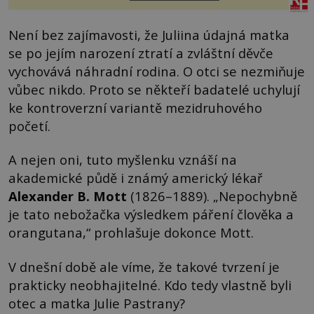
Není bez zajímavosti, že Juliina údajná matka
se po jejím narození ztratí a zvláštní děvče
vychovává náhradní rodina. O otci se nezmiňuje
vůbec nikdo. Proto se někteří badatelé uchylují
ke kontroverzní variantě mezidruhového
početí.
A nejen oni, tuto myšlenku vznáší na
akademické půdě i známý americký lékař
Alexander B. Mott
(1826–1889). „Nepochybně
je tato nebožačka výsledkem páření člověka a
orangutana,“ prohlašuje dokonce Mott.
V dnešní době ale víme, že takové tvrzení je
prakticky neobhajitelné. Kdo tedy vlastně byli
otec a matka Julie Pastrany?