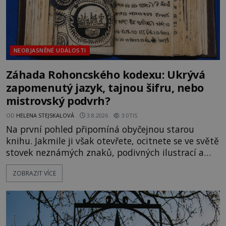
NEOBJASNĚNÉ UDÁLOSTI
Záhada Rohoncského kodexu: Ukrývá
zapomenutý jazyk, tajnou šifru, nebo
mistrovský podvrh?
OD
HELENA STEJSKALOVÁ
3.8.2026
3.0TIS
Na první pohled připomíná obyčejnou starou
knihu. Jakmile ji však otevřete, ocitnete se ve světě
stovek neznámých znaků, podivných ilustrací a
textu, který už téměř dvě století vzdoruje všem
ZOBRAZIT VÍCE
pokusům o rozluštění. Rohoncský kodex patří mezi
největší záhady evropských dějin a dodnes nikdo s
jistotou neví, kdo jej napsal, kdy vznikl ani co
vlastně vypráví. Rohoncský kodex se poprvé
objevuje v roce