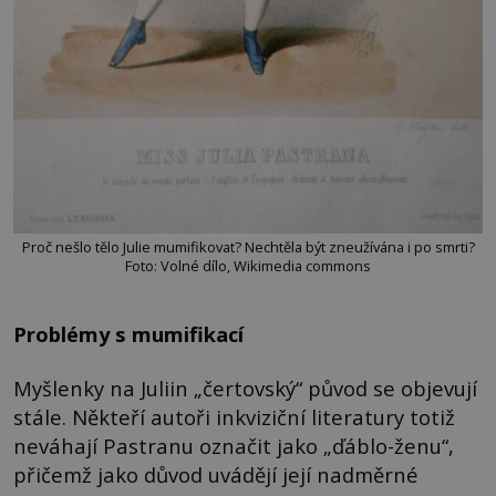
Proč nešlo tělo Julie mumifikovat? Nechtěla být zneužívána i po smrti?
Foto: Volné dílo, Wikimedia commons
Problémy s mumifikací
Myšlenky na Juliin „čertovský“ původ se objevují
stále. Někteří autoři inkviziční literatury totiž
neváhají Pastranu označit jako „ďáblo-ženu“,
přičemž jako důvod uvádějí její nadměrné