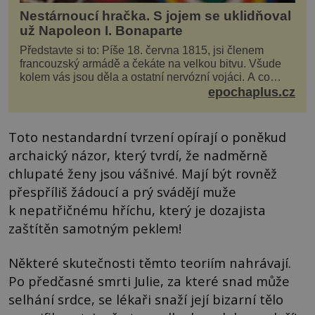
Nestárnoucí hračka. S jojem se uklidňoval
už Napoleon I. Bonaparte
Představte si to: Píše 18. června 1815, jsi členem
francouzský armádě a čekáte na velkou bitvu. Všude
kolem vás jsou děla a ostatní nervózní vojáci. A co
děláte vy? Hrajete si… s jojem! Zdá se v...
epochaplus.cz
Toto nestandardní tvrzení opírají o poněkud
archaický názor, který tvrdí, že nadměrně
chlupaté ženy jsou vášnivé. Mají být rovněž
přespříliš žádoucí a prý svádějí muže
k nepatřičnému hříchu, který je dozajista
zaštítěn samotným peklem!
Některé skutečnosti těmto teoriím nahrávají.
Po předčasné smrti Julie, za které snad může
selhání srdce, se lékaři snaží její bizarní tělo