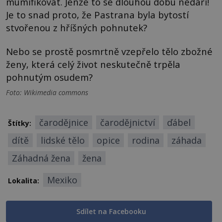
mumifikovat. Jenže to se dlouhou dobu nedaří!
Je to snad proto, že Pastrana byla bytostí
stvořenou z hříšných pohnutek?
Nebo se prostě posmrtně vzepřelo tělo zbožné
ženy, která celý život neskutečně trpěla
pohnutým osudem?
Foto: Wikimedia commons
čarodějnice
čarodějnictví
ďábel
Štítky:
dítě
lidské tělo
opice
rodina
záhada
Záhadná žena
žena
Mexiko
Lokalita:
Sdílet na Facebooku