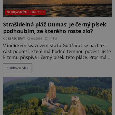
NEOBJASNĚNÉ UDÁLOSTI
Strašidelná pláž Dumas: Je černý písek
podhoubím, ze kterého roste zlo?
OD
MIREK BRÁT
6.8.2026
4.1TIS
V indickém svazovém státu Gudžarát se nachází
část pobřeží, které má hodně temnou pověst. Jistě
k tomu přispívá i černý písek této pláže. Proč má
pláž takové netypické zbarvení? Nakolik jsou
ZOBRAZIT VÍCE
pravdivé historky, že zde došlo k nevysvětlitelným
zmizením turistů? Ti, kteří se nebojí, nás mohou
následovat. Vstupujeme na pláž Dumas ve městě
Surat. Gu