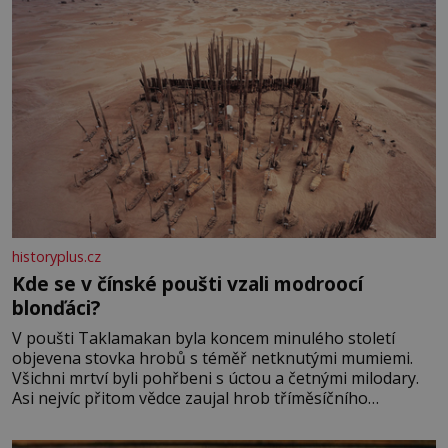
historyplus.cz
Kde se v čínské poušti vzali modroocí
blonďáci?
V poušti Taklamakan byla koncem minulého století
objevena stovka hrobů s téměř netknutými mumiemi.
Všichni mrtví byli pohřbeni s úctou a četnými milodary.
Asi nejvíc přitom vědce zaujal hrob tříměsíčního
chlapečka s modrou filcovou čapkou, z níž se draly
blonďaté vlásky. Fakt, že jsou těla dávných lidí nesmírně