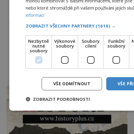
mohou kombinovat s dalšími informacemi, které jste j
nebo které shromáždili při vašem používání jejich slu
informací
ZOBRAZIT VŠECHNY PARTNERY
(1616) →
Nezbytně
Výkonové
Soubory
Funkční
nutné
soubory
cílení
soubory
soubory
reklama
VŠE ODMÍTNOUT
VŠE PŘ
ZOBRAZIT PODROBNOSTI