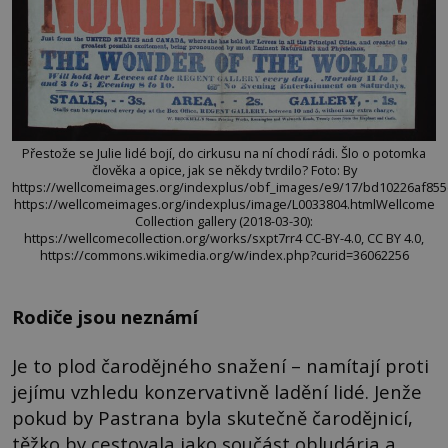
Přestože se Julie lidé bojí, do cirkusu na ní chodí rádi. Šlo o potomka
člověka a opice, jak se někdy tvrdilo? Foto: By
https://wellcomeimages.org/indexplus/obf_images/e9/17/bd10226af855e
https://wellcomeimages.org/indexplus/image/L0033804.htmlWellcome
Collection gallery (2018-03-30):
https://wellcomecollection.org/works/sxpt7rr4 CC-BY-4.0, CC BY 4.0,
https://commons.wikimedia.org/w/index.php?curid=36062256
Rodiče jsou neznámí
Je to plod čarodějného snažení – namítají proti
jejímu vzhledu konzervativně ladění lidé. Jenže
pokud by Pastrana byla skutečně čarodějnicí,
těžko by cestovala jako součást obludária a