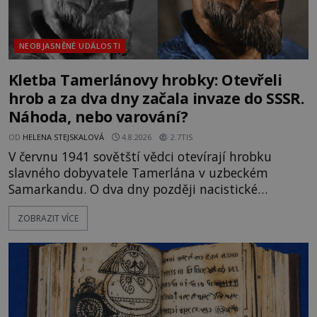
NEOBJASNĚNÉ UDÁLOSTI
Kletba Tamerlánovy hrobky: Otevřeli
hrob a za dva dny začala invaze do SSSR.
Náhoda, nebo varování?
OD
HELENA STEJSKALOVÁ
4.8.2026
2.7TIS
V červnu 1941 sovětští vědci otevírají hrobku
slavného dobyvatele Tamerlána v uzbeckém
Samarkandu. O dva dny později nacistické
Německo zahajuje operaci Barbarossa a napadá
ZOBRAZIT VÍCE
Sovětský svaz. Shoda dat je natolik zarážející, že se
rodí jedna z nejslavnějších „kleteb“ 20. století. Je
na legendě něco pravdy, nebo jde jen o fascinující
souhru okolností? Když antropolog Michail
Gerasimov (1907-1970) a