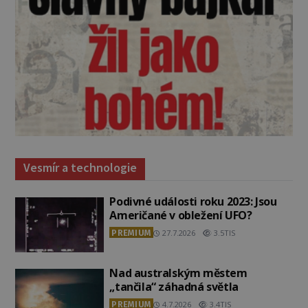
Vesmír a technologie
Podivné události roku 2023: Jsou
Američané v obležení UFO?
PREMIUM
27.7.2026
3.5TIS
Nad australským městem
„tančila“ záhadná světla
PREMIUM
4.7.2026
3.4TIS