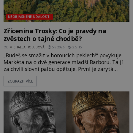
NEOBJASNĚNÉ UDÁLOSTI
Zřícenina Trosky: Co je pravdy na
zvěstech o tajné chodbě?
OD
MICHAELA HOLUBOVÁ
5.8.2026
2.5TIS
„Budeš se smažit v horoucích peklech!“ povykuje
Markéta na o dvě generace mladší Barboru. Ta jí
za chvíli slovní palbu opětuje. První je zarytá
katolička, druhá přesvědčená kališnice. A každá z
ZOBRAZIT VÍCE
nich se usídlí na jedné z věží slavného hradu
Trosky. Šlechtic Ota IV. z Bergova (1399–1452) patří
mezi vůdce protihusitského boje. Za manželku má
skutečně jistou