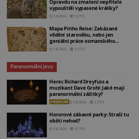
Opravdu na zmatení nepřítele
vypouštěli vypasené králíky?
3.8.2026
3.3TIS
Mapa Piriho Reise: Zakázané
vědění starověku, nebo jen
geniální práce osmanského
admirála?
1.8.2026
3.3TIS
Paranormální jevy
Herec Richard Dreyfuss a
muzikant Dave Grohl: Jaké mají
paranormální zážitky?
PREMIUM
5.8.2026
2.3TIS
Hororové zábavní parky: Straší tu
oběti nehod?
4.8.2026
3.1TIS