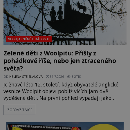
NEOBJASNĚNÉ UDÁLOSTI
Zelené děti z Woolpitu: Přišly z
pohádkové říše, nebo jen ztraceného
světa?
OD
HELENA STEJSKALOVÁ
31.7.2026
3.2TIS
Je žhavé léto 12. století, když obyvatelé anglické
vesnice Woolpit objeví poblíž vlčích jam dvě
vyděšené děti. Na první pohled vypadají jako
každé jiné, až na jednu děsivou výjimku. Jejich
ZOBRAZIT VÍCE
kůže má nazelenalý odstín, mluví
nesrozumitelnou řečí a odmítají jakékoli jídlo
kromě syrových bobů. Příběh se rychle stává