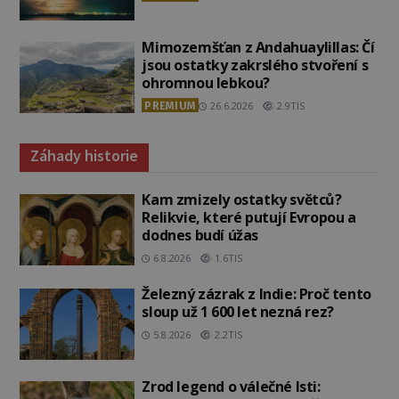
Mimozemšťan z Andahuaylillas: Čí
jsou ostatky zakrslého stvoření s
ohromnou lebkou?
PREMIUM
26.6.2026
2.9TIS
Záhady historie
Kam zmizely ostatky světců?
Relikvie, které putují Evropou a
dodnes budí úžas
6.8.2026
1.6TIS
Železný zázrak z Indie: Proč tento
sloup už 1 600 let nezná rez?
5.8.2026
2.2TIS
Zrod legend o válečné lsti: