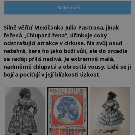
Sdílet na X
Silně věřící Mexičanka Julia Pastrana, jinak
řečená „Chlupatá žena“, účinkuje coby
odstrašující atrakce v cirkuse. Na svůj osud
nežehrá, bere ho jako boží vůli, ale do zrcadla
se raději příliš nedívá. Je extrémně malá,
nadměrně chlupatá a obrostlá vousy. Lidé se jí
bojí a pociťují v její blízkosti úzkost.