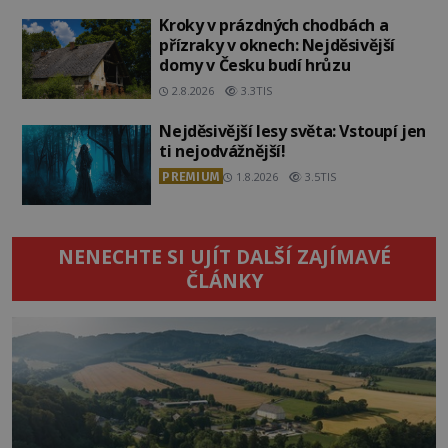
Kroky v prázdných chodbách a
přízraky v oknech: Nejděsivější
domy v Česku budí hrůzu
2.8.2026
3.3TIS
Nejděsivější lesy světa: Vstoupí jen
ti nejodvážnější!
PREMIUM
1.8.2026
3.5TIS
NENECHTE SI UJÍT DALŠÍ ZAJÍMAVÉ
ČLÁNKY