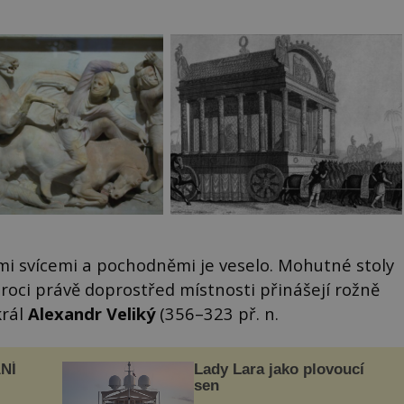
ými svícemi a pochodněmi je veselo. Mohutné stoly
roci právě doprostřed místnosti přinášejí rožně
král
Alexandr Veliký
(356–323 př. n.
NÍ
Lady Lara jako plovoucí
sen