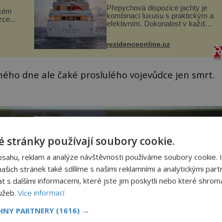
Přepychová dispozice jachty je
ckém
kombinací luxusu s praktickým a
zcela
efektivním. Dokonalost v každém
detailu představuje značka Fendi
ově
Casa, kterou byly vybaveny její
ohou
rezidenceonline.cz
paluby. Monacký přístav nabízí
každoročn...
Druhého dne ale čaké proslulého vojevůdce jen smrt.
 stránky používají soubory cookie.
bsahu, reklam a analýze návštěvnosti používáme soubory cookie. 
šich stránek také sdílíme s našimi reklamními a analytickými partn
s dalšími informacemi, které jste jim poskytli nebo které shromá
lužeb.
Více informací
CHNY PARTNERY
(1616) →