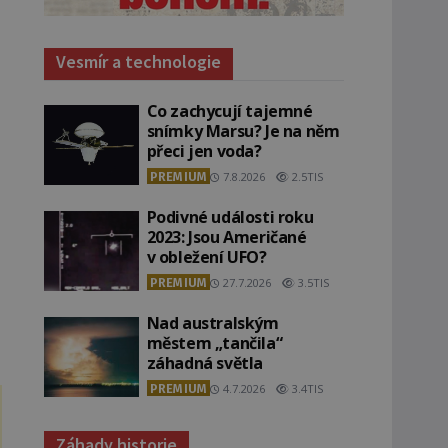
Vesmír a technologie
Co zachycují tajemné
snímky Marsu? Je na něm
přeci jen voda?
PREMIUM
7.8.2026
2.5TIS
Podivné události roku
2023: Jsou Američané
v obležení UFO?
PREMIUM
27.7.2026
3.5TIS
Nad australským
městem „tančila“
záhadná světla
PREMIUM
4.7.2026
3.4TIS
Záhady historie