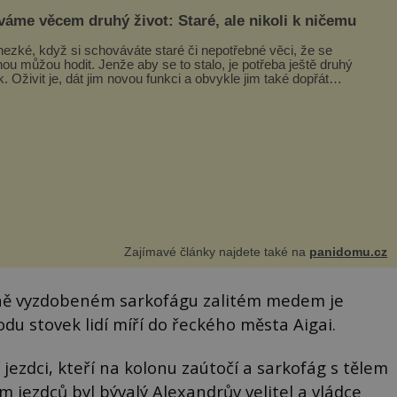
váme věcem druhý život: Staré, ale nikoli k ničemu
hezké, když si schováváte staré či nepotřebné věci, že se
nou můžou hodit. Jenže aby se to stalo, je potřeba ještě druhý
k. Oživit je, dát jim novou funkci a obvykle jim také dopřát
ášlova...
Zajímavé články najdete také na
panidomu.cz
ně vyzdobeném sarkofágu zalitém medem je
du stovek lidí míří do řeckého města Aigai.
jezdci, kteří na kolonu zaútočí a sarkofág s tělem
em jezdců byl bývalý Alexandrův velitel a vládce