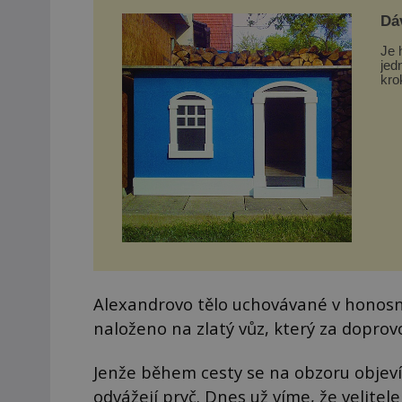
Dá
Je 
jed
kro
zkr
Alexandrovo tělo uchovávané v honos
naloženo na zlatý vůz, který za doprovo
Jenže během cesty se na obzoru objeví 
odvážejí pryč. Dnes už víme, že velitel