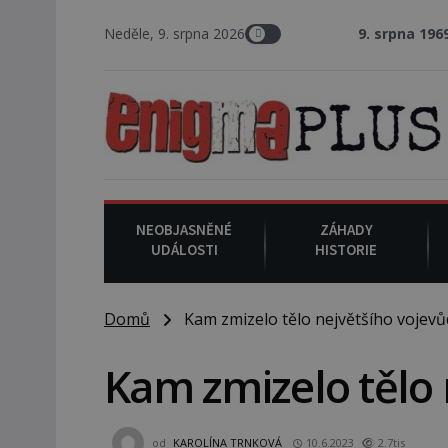
Neděle, 9. srpna 2026
9. srpna 1969
: V Los Angele
NEOBJASNĚNÉ
ZÁHADY
UDÁLOSTI
HISTORIE
Domů
Kam zmizelo tělo největšího vojevů
Kam zmizelo tělo 
od
KAROLÍNA TRNKOVÁ
10.6.2023
2.7tis