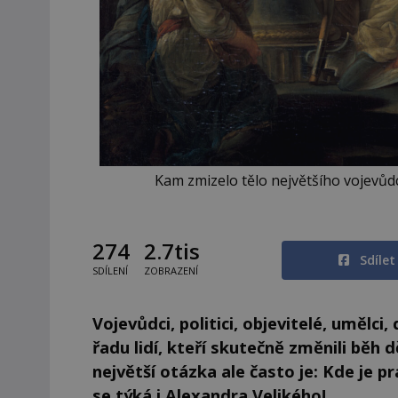
Kam zmizelo tělo největšího vojevůd
274
2.7tis
Sdíle
SDÍLENÍ
ZOBRAZENÍ
Vojevůdci, politici, objevitelé, umělci
řadu lidí, kteří skutečně změnili běh 
největší otázka ale často je: Kde je p
se týká i Alexandra Velikého!