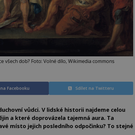
ce všech dob? Foto: Volné dílo, Wikimedia commons
t na Facebooku
Sdílet na Twitteru
, duchovní vůdci. V lidské historii najdeme celou
dějin a které doprovázela tajemná aura. Ta
ravé místo jejich posledního odpočinku? To stejné