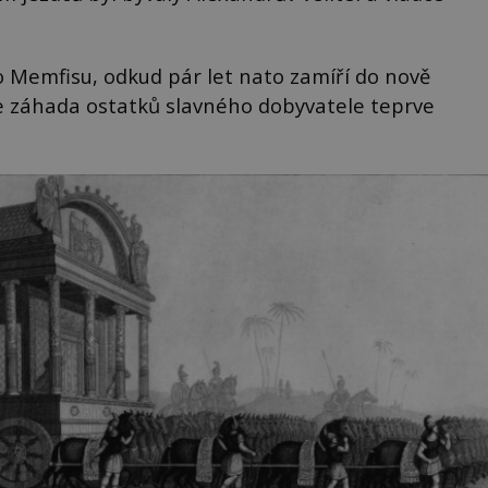
 Memfisu, odkud pár let nato zamíří do nově
le záhada ostatků slavného dobyvatele teprve