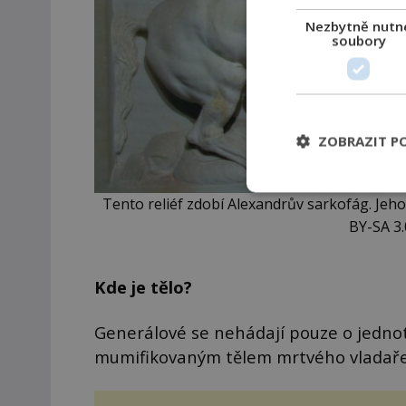
Nezbytně nutn
soubory
ZOBRAZIT P
Tento reliéf zdobí Alexandrův sarkofág. Jeho
BY-SA 3
Kde je tělo?
Generálové se nehádají pouze o jednotli
mumifikovaným tělem mrtvého vladaře.