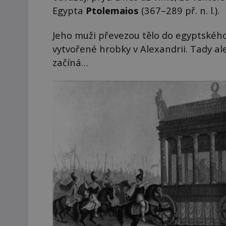
Egypta
Ptolemaios
(367–289 př. n. l.).
Jeho muži převezou tělo do egyptského
vytvořené hrobky v Alexandrii. Tady a
začíná…