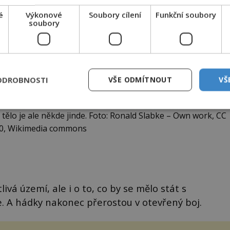
é
Výkonové
Soubory cílení
Funkční soubory
soubory
ODROBNOSTI
VŠE ODMÍTNOUT
VŠ
 tělo je ale někde jinde. Foto: Ronald Slabke – Own work, CC
.0, Wikimedia commons
vá území, ale i o to, co by se mělo stát s
 A hádky nakonec přerostou v otevřený boj.