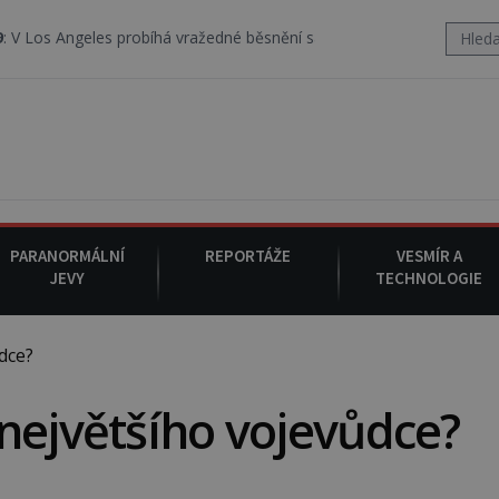
s probíhá vražedné běsnění satanistického gangu vedeného Charles
PARANORMÁLNÍ
REPORTÁŽE
VESMÍR A
JEVY
TECHNOLOGIE
dce?
největšího vojevůdce?