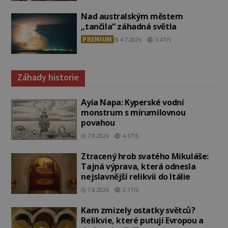
Nad australským městem
„tančila“ záhadná světla
PREMIUM
4.7.2026
3.4TIS
Záhady historie
Ayia Napa: Kyperské vodní
monstrum s mírumilovnou
povahou
7.8.2026
4.6TIS
Ztracený hrob svatého Mikuláše:
Tajná výprava, která odnesla
nejslavnější relikvii do Itálie
7.8.2026
2.1TIS
Kam zmizely ostatky světců?
Relikvie, které putují Evropou a