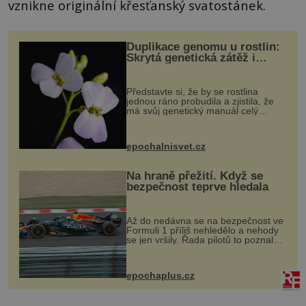
vznikne originální křesťanský svatostánek.
Duplikace genomu u rostlin:
Skrytá genetická zátěž i
evoluční výhoda
Představte si, že by se rostlina
jednou ráno probudila a zjistila, že
má svůj genetický manuál celý
dvakrát. Přesně to se občas v
přírodě stane – a podle nového
výzkumu to může být pro druhy
epochalnisvet.cz
vstupenka...
Na hraně přežití. Když se
bezpečnost teprve hledala
Až do nedávna se na bezpečnost ve
Formuli 1 příliš nehledělo a nehody
se jen vršily. Řada pilotů to poznala
na vlastní kůži, často s trvalými
následky nebo bohužel i ztrátou
života. Dnes nepochopiteln...
epochaplus.cz