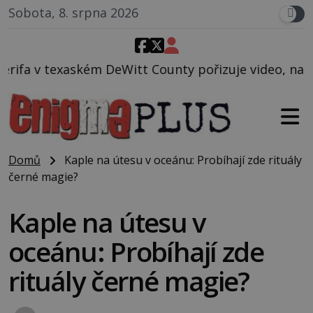
Sobota, 8. srpna 2026
t County pořizuje video, na kterém před jeho vozem 
Domů
Kaple na útesu v oceánu: Probíhají zde rituály
černé magie?
Kaple na útesu v
oceánu: Probíhají zde
rituály černé magie?