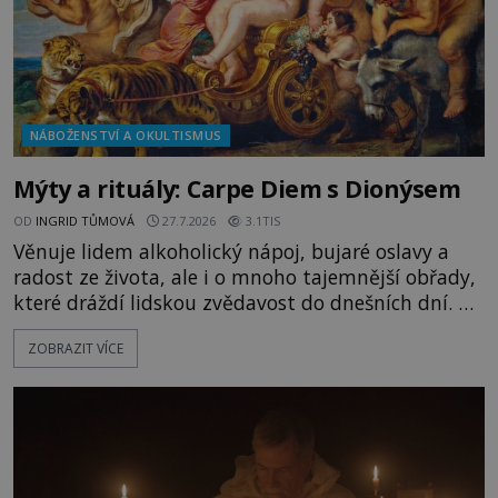
NÁBOŽENSTVÍ A OKULTISMUS
Mýty a rituály: Carpe Diem s Dionýsem
OD
INGRID TŮMOVÁ
27.7.2026
3.1TIS
Věnuje lidem alkoholický nápoj, bujaré oslavy a
radost ze života, ale i o mnoho tajemnější obřady,
které dráždí lidskou zvědavost do dnešních dní. Co
doopravdy představuje bůh, jemuž Římané říkají
ZOBRAZIT VÍCE
Bakchus? Mytologický příběh řeckého boha
Dionýsa není zrovna idylická pohádka. Bůh Zeus jej
zplodí se svou milenkou Semelou, což Diova žena
Héra nemůže nechat b