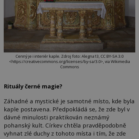
Cenný je i interiér kaple. Zdroj foto: Alegna13, CC BY-SA 3.0
<https://creativecommons.org/licenses/by-sa/3.0>, via Wikimedia
Commons
Rituály černé magie?
Záhadné a mystické je samotné místo, kde byla
kaple postavena. Předpokládá se, že zde byl v
dávné minulosti praktikován neznámý
pohanský kult. Církev chtěla pravděpodobně
vyhnat zlé duchy z tohoto místa i tím, že zde