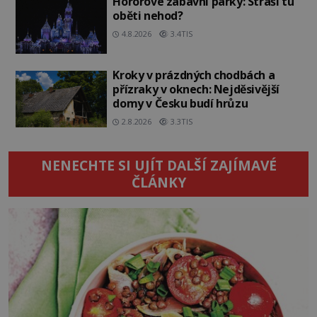
Hororové zábavní parky: Straší tu
oběti nehod?
4.8.2026
3.4TIS
Kroky v prázdných chodbách a
přízraky v oknech: Nejděsivější
domy v Česku budí hrůzu
2.8.2026
3.3TIS
NENECHTE SI UJÍT DALŠÍ ZAJÍMAVÉ
ČLÁNKY