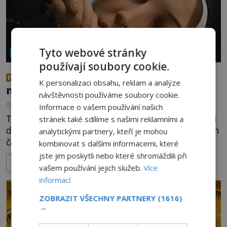
Tyto webové stránky
NÁBOŽENSTVÍ A OKULTISMUS
používají soubory cookie.
Neporušená těla svatých: Jak je
PREMIUM
K personalizaci obsahu, reklam a analýze
možné, že vzdorují času?
návštěvnosti používáme soubory cookie.
OD
EVA SOUKUPOVÁ
6.8.2026
2.7TIS
Informace o vašem používání našich
Těla mnohých světců se zázračně nerozkládají ani
stránek také sdílíme s našimi reklamními a
desítky či stovky let po jejich smrti, ačkoliv na nich
analytickými partnery, kteří je mohou
často nebylo provedeno balzamování či jiné
kombinovat s dalšími informacemi, které
pokusy o konzervaci. Neporušené ostatky bývají
jste jim poskytli nebo které shromáždili při
ZOBRAZIT VÍCE
považovány za důkaz svatosti zemřelých. Jaké
vašem používání jejich služeb.
Více
tajemné síly těla významných náboženských
informací
osobností ochraňují? Na hřbitově u kláštera
ZOBRAZIT VŠECHNY PARTNERY
(1616)
Milosrdných
→