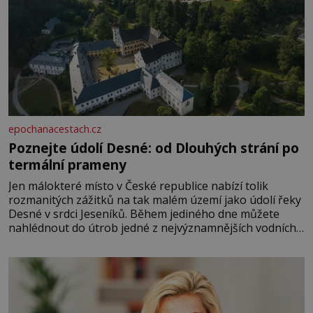
epochanacestach.cz
Poznejte údolí Desné: od Dlouhých strání po
termální prameny
Jen málokteré místo v České republice nabízí tolik
rozmanitých zážitků na tak malém území jako údolí řeky
Desné v srdci Jeseníků. Během jediného dne můžete
nahlédnout do útrob jedné z nejvýznamnějších vodních
elektráren v Evropě, vydat se na horské hřebeny, projet
se na koloběžce a den zakončit poznáváním památek ve
Velkých Losinách nebo v termálním