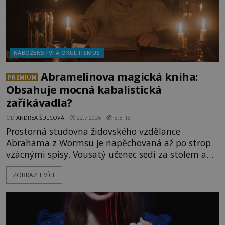
NÁBOŽENSTVÍ A OKULTISMUS
Abramelinova magická kniha:
PREMIUM
Obsahuje mocná kabalistická
zaříkávadla?
OD
ANDREA ŠULCOVÁ
22.7.2026
3.5TIS
Prostorná studovna židovského vzdělance
Abrahama z Wormsu je napěchovaná až po strop
vzácnými spisy. Vousatý učenec sedí za stolem a
před sebou má rozložený jeden z nejzáhadnějších
ZOBRAZIT VÍCE
magických textů. Jde o Abramelinův grimoár, který
sám sepsal. Skutečně do něj zaznamenal mocná
kouzla, jak si někteří myslí, nebo jde o pouhou
pověru? Už šest měsíců pobývá