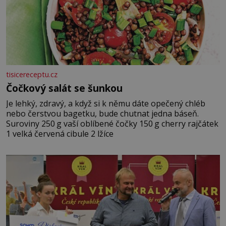
tisicereceptu.cz
Čočkový salát se šunkou
Je lehký, zdravý, a když si k němu dáte opečený chléb
nebo čerstvou bagetku, bude chutnat jedna báseň.
Suroviny 250 g vaší oblíbené čočky 150 g cherry rajčátek
1 velká červená cibule 2 lžíce