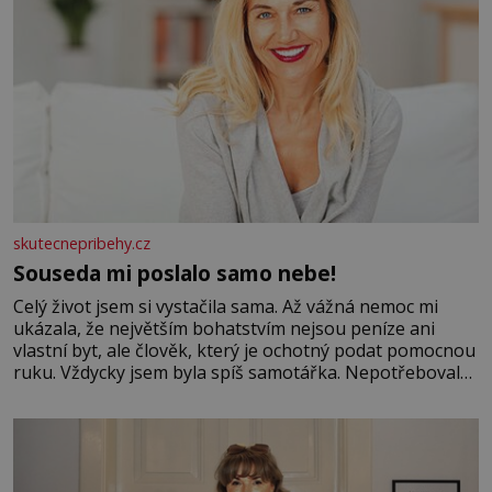
skutecnepribehy.cz
Souseda mi poslalo samo nebe!
Celý život jsem si vystačila sama. Až vážná nemoc mi
ukázala, že největším bohatstvím nejsou peníze ani
vlastní byt, ale člověk, který je ochotný podat pomocnou
ruku. Vždycky jsem byla spíš samotářka. Nepotřebovala
jsem kolem sebe partu kamarádek ani partnera. Stačily
mi knihy, práce a hlavně klid. Hned po studiích jsem
odešla z rodného města,