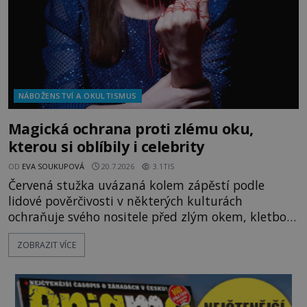
NÁBOŽENSTVÍ A OKULTISMUS
Magická ochrana proti zlému oku,
kterou si oblíbily i celebrity
OD
EVA SOUKUPOVÁ
20.7.2026
3.1TIS
Červená stužka uvázaná kolem zápěstí podle
lidové pověrčivosti v některých kulturách
ochraňuje svého nositele před zlým okem, kletbou,
která může přivodit neštěstí či nemoc. S tímto
ZOBRAZIT VÍCE
nenápadným symbolem magické ochrany lze
občas spatřit i různé celebrity včetně Madonny
nebo Leonarda DiCapria. Na Blízkém východě a v
židovských komunitách po celém světě, je