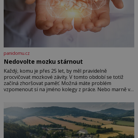
panidomu.cz
Nedovolte mozku stárnout
Každý, komu je přes 25 let, by měl pravidelně
procvičovat mozkové závity. V tomto období se totiž
začíná zhoršovat paměť. Možná máte problém
vzpomenout si na jméno kolegy z práce. Nebo marně v
paměti lovíte název knížky, kterou jste nedávno přečetli.
Je to opravdu tak, s věkem jako kdyby se paměť
rozhodla stávkovat. Cvičte