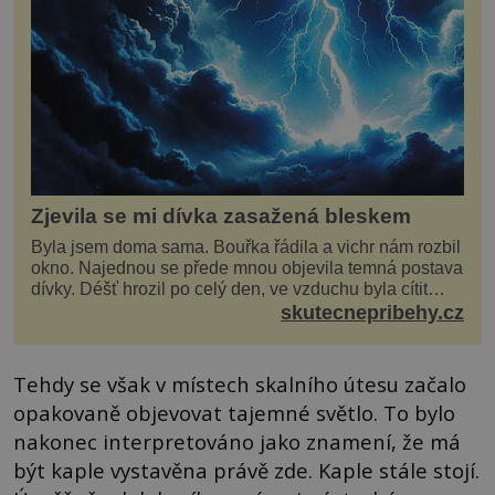
Zjevila se mi dívka zasažená bleskem
Byla jsem doma sama. Bouřka řádila a vichr nám rozbil
okno. Najednou se přede mnou objevila temná postava
dívky. Déšť hrozil po celý den, ve vzduchu byla cítit
bouřka. Do topolů před domem se opřel ví...
skutecnepribehy.cz
Tehdy se však v místech skalního útesu začalo
opakovaně objevovat tajemné světlo. To bylo
nakonec interpretováno jako znamení, že má
být kaple vystavěna právě zde. Kaple stále stojí.