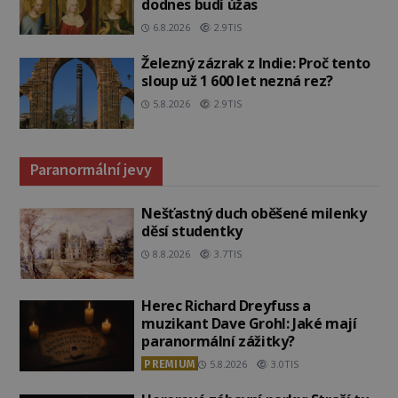
dodnes budí úžas
6.8.2026
2.9TIS
Železný zázrak z Indie: Proč tento
sloup už 1 600 let nezná rez?
5.8.2026
2.9TIS
Paranormální jevy
Nešťastný duch oběšené milenky
děsí studentky
8.8.2026
3.7TIS
Herec Richard Dreyfuss a
muzikant Dave Grohl: Jaké mají
paranormální zážitky?
PREMIUM
5.8.2026
3.0TIS