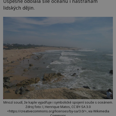
Úspěšně odolala síle oceánu i nástrahám
lidských dějin.
Mnozí soudí, že kaple vyjadřuje i symbolické spojení souše s oceánem.
Zdroj foto: I, Henrique Matos, CC BY-SA 3.0
<https://creativecommons.org/licenses/by-sa/3.0/>, via Wikimedia
Commons