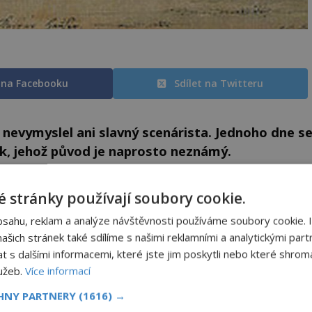
t na Facebooku
Sdílet na Twitteru
o nevymyslel ani slavný scenárista. Jednoho dne s
, jehož původ je naprosto neznámý.
svého života, a čím více informací si o něm
 stránky používají soubory cookie.
tají do pavučin záhad. Navíc se ho prý někdo snaží
bsahu, reklam a analýze návštěvnosti používáme soubory cookie. 
us je na stopě jeho věčnému tajemství!
šich stránek také sdílíme s našimi reklamními a analytickými partn
s dalšími informacemi, které jste jim poskytli nebo které shromá
? – 1833)? A odkud pocházel?
lužeb.
Více informací
CHNY PARTNERY
(1616) →
čních prodejců přerušuje směsice hovorů, ozývající