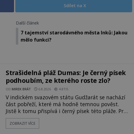
Sdílet na X
Další článek
7 tajemství starodávného města Inků: Jakou
mělo funkci?
Strašidelná pláž Dumas: Je černý písek
podhoubím, ze kterého roste zlo?
OD
MIREK BRÁT
6.8.2026
4.8TIS
V indickém svazovém státu Gudžarát se nachází
část pobřeží, které má hodně temnou pověst.
Jistě k tomu přispívá i černý písek této pláže. Proč
má pláž takové netypické zbarvení? Nakolik jsou
ZOBRAZIT VÍCE
pravdivé historky, že zde došlo k
nevysvětlitelným zmizením turistů? Ti, kteří se