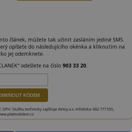
to článek, můžete tak učinit zasláním jediné SMS.
terý opíšete do následujícího okénka a kliknutím na
tko jej odemknete.
CLANEK" odešlete na číslo
903 33 20
.
EMKNOUT KÓDEM
DPH. Službu technicky zajišťuje Airtoy a.s. Infolinka: 602 777 555,
ww.platmobilem.cz