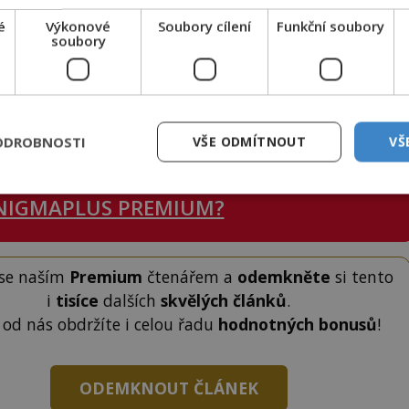
plé sluneční paprsky zahřívají stolky s jídlem a
é
Výkonové
Soubory cílení
Funkční soubory
soubory
L. WEICKMANN se otáčejí ke kraji tržnice, kam se
k.
ku k dočtení. Nenechte si to ujít!
ODROBNOSTI
VŠE ODMÍTNOUT
VŠ
NIGMAPLUS PREMIUM?
 se naším
Premium
čtenářem a
odemkněte
si tento
i
tisíce
dalších
skvělých článků
.
 od nás obdržíte i celou řadu
hodnotných bonusů
!
ODEMKNOUT ČLÁNEK