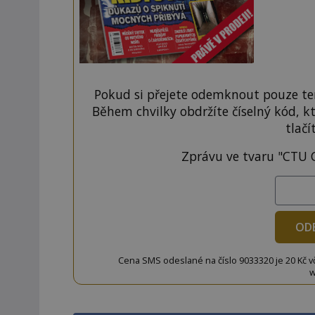
Pokud si přejete odemknout pouze ten
Během chvilky obdržíte číselný kód, k
tlačí
Zprávu ve tvaru "CTU 
OD
Cena SMS odeslané na číslo 9033320 je 20 Kč vč. 
w