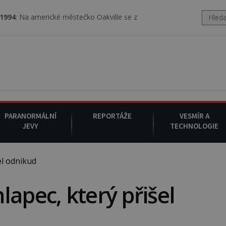
ké městečko Oakville se z nebe snáší podivná rosolovitá látka nez
PARANORMÁLNÍ
REPORTÁŽE
VESMÍR A
JEVY
TECHNOLOGIE
el odnikud
lapec, který přišel