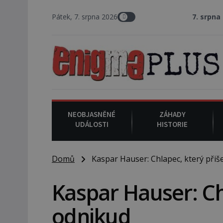
Pátek, 7. srpna 2026
7. srpna 1994
: Na americ
NEOBJASNĚNÉ
ZÁHADY
UDÁLOSTI
HISTORIE
Domů
Kaspar Hauser: Chlapec, který přiš
Kaspar Hauser: Ch
odnikud