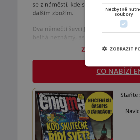
se z náměstí, kde se právě koná trh. Te
Nezbytně nutn
dalším zbožím.
soubory
Dva němečtí ševci JACOB BECK a GEORG 
belhá neznámý, asi patnáctiletý mladí
Zbývá vám 97
%
člán
ZOBRAZIT P
CO NABÍZÍ
E
Staňte
Navíc