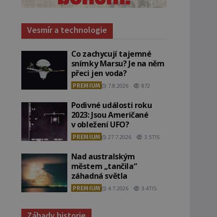
Vesmír a technologie
Co zachycují tajemné
snímky Marsu? Je na něm
přeci jen voda?
PREMIUM
7.8.2026
872
Podivné události roku
2023: Jsou Američané
v obležení UFO?
PREMIUM
27.7.2026
3.5TIS
Nad australským
městem „tančila“
záhadná světla
PREMIUM
4.7.2026
3.4TIS
Záhady historie