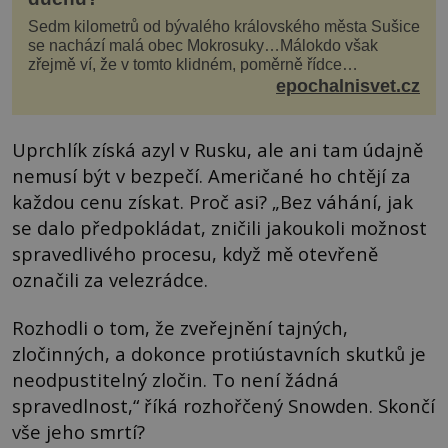
Sedm kilometrů od bývalého královského města Sušice
se nachází malá obec Mokrosuky…Málokdo však
zřejmě ví, že v tomto klidném, poměrně řídce
navštěvovaném koutu vesnické Šumavy se nachází
epochalnisvet.cz
několi...
Uprchlík získá azyl v Rusku, ale ani tam údajně
nemusí být v bezpečí. Američané ho chtějí za
každou cenu získat. Proč asi? „Bez váhání, jak
se dalo předpokládat, zničili jakoukoli možnost
spravedlivého procesu, když mě otevřeně
označili za velezrádce.
Rozhodli o tom, že zveřejnění tajných,
zločinných, a dokonce protiústavních skutků je
neodpustitelný zločin. To není žádná
spravedlnost,“ říká rozhořčený Snowden. Skončí
vše jeho smrtí?