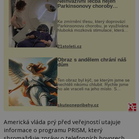
Neinvazivní léčba nejen
Parkinsonovy choroby
pomocí ultrazvukové
„helmy“
Ke zmírnění třesu, který doprovází
Parkinsonovu chorobu, je využívána
hluboká mozková stimulace, která
však vyžaduje vysoce invazivní
zákrok. Ultrazvuk zase není vhodný
k dostatečně přesnému zacílení ...
21stoleti.cz
Obraz s andělem chrání náš
dům
Ten obraz byl kýč, se kterým jsme se
nechtěli nikomu chlubit. Rychle jsme
ho ale vraceli na jeho místo. S
manželem Vaškem jsme si pořídili
chaloupku, takový domek na severu
Čech, kde jsme si naplánova...
skutecnepribehy.cz
Americká vláda prý před veřejností utajuje
informace o programu PRISM, který
shromažďuje zprávy o telefonních hovorech