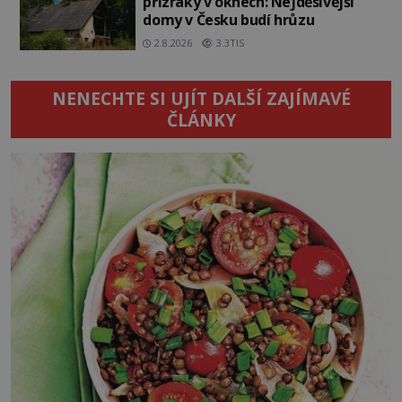
přízraky v oknech: Nejděsivější
domy v Česku budí hrůzu
2.8.2026
3.3TIS
NENECHTE SI UJÍT DALŠÍ ZAJÍMAVÉ
ČLÁNKY