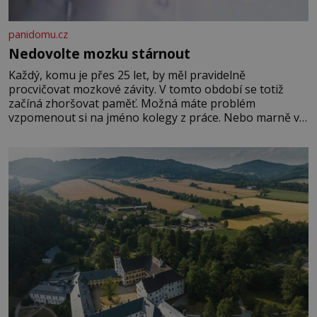
panidomu.cz
Nedovolte mozku stárnout
Každý, komu je přes 25 let, by měl pravidelně
procvičovat mozkové závity. V tomto období se totiž
začíná zhoršovat paměť. Možná máte problém
vzpomenout si na jméno kolegy z práce. Nebo marně v
paměti lovíte název knížky, kterou jste nedávno přečetli.
Je to opravdu tak, s věkem jako kdyby se paměť
rozhodla stávkovat. Cvičte