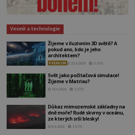
Vesmír a technologie
Žijeme v iluzivním 3D světě? A
pokud ano, kdo je jeho
architektem?
PREMIUM
23.6.2026
3.5TIS
Svět jako počítačová simulace!
Žijeme v Matrixu?
16.6.2026
3.2TIS
Důkaz mimozemské základny na
dně moře? Rudé skvrny v oceánu,
ze kterých srší blesky!
8.6.2026
3.0TIS