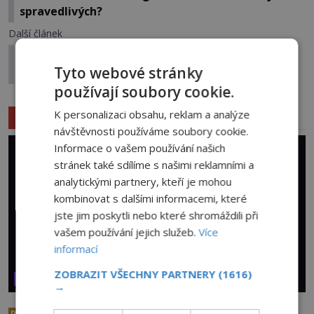
spravedlivých?
Další článek
Prokletí a uhranutí, zatím nevysvětlené
Tyto webové stránky
fenomény
používají soubory cookie.
K personalizaci obsahu, reklam a analýze
Související články
návštěvnosti používáme soubory cookie.
Informace o vašem používání našich
stránek také sdílíme s našimi reklamními a
analytickými partnery, kteří je mohou
kombinovat s dalšími informacemi, které
jste jim poskytli nebo které shromáždili při
vašem používání jejich služeb.
Více
informací
ZOBRAZIT VŠECHNY PARTNERY
(1616)
VESMÍR A TECHNOLOGIE
→
Co zachycují tajemné snímky
PREMIUM