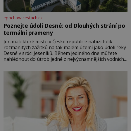
epochanacestach.cz
Poznejte údolí Desné: od Dlouhých strání po
termální prameny
Jen málokteré místo v České republice nabízí tolik
rozmanitých zážitků na tak malém území jako údolí řeky
Desné v srdci Jeseníků. Během jediného dne můžete
nahlédnout do útrob jedné z nejvýznamnějších vodních
elektráren v Evropě, vydat se na horské hřebeny, projet
se na koloběžce a den zakončit poznáváním památek ve
Velkých Losinách nebo v termálním