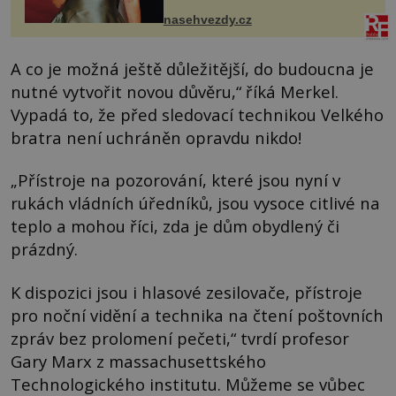
ženskými křivkami, najednou s...
nasehvezdy.cz
A co je možná ještě důležitější, do budoucna je
nutné vytvořit novou důvěru,“ říká Merkel.
Vypadá to, že před sledovací technikou Velkého
bratra není uchráněn opravdu nikdo!
„Přístroje na pozorování, které jsou nyní v
rukách vládních úředníků, jsou vysoce citlivé na
teplo a mohou říci, zda je dům obydlený či
prázdný.
K dispozici jsou i hlasové zesilovače, přístroje
pro noční vidění a technika na čtení poštovních
zpráv bez prolomení pečeti,“ tvrdí profesor
Gary Marx z massachusettského
Technologického institutu. Můžeme se vůbec