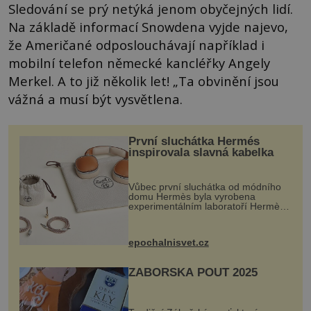
Sledování se prý netýká jenom obyčejných lidí.
Na základě informací Snowdena vyjde najevo,
že Američané odposlouchávají například i
mobilní telefon německé kancléřky Angely
Merkel. A to již několik let! „Ta obvinění jsou
vážná a musí být vysvětlena.
První sluchátka Hermés
inspirovala slavná kabelka
Vůbec první sluchátka od módního
domu Hermès byla vyrobena
experimentálním laboratoří Hermès
Ateliers Horizons. Elegantní gadget
si vyžádal dva roky vývoje a chlubí
se ručně šitou hovězí kůží a
epochalnisvet.cz
kovový...
ZÁBOŘSKÁ POUŤ 2025