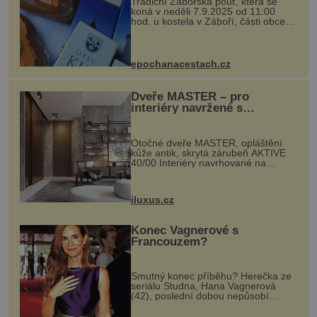
Tradiční Zábořská pouť, která se
koná v neděli 7.9.2025 od 11:00
hod. u kostela v Záboří, části obce
Kly u Mělníka. V programu naleznete
komentovanou prohlídku kostela,
dobovou hudbu, řemesla, atrakce...
epochanacestach.cz
Dveře MASTER – pro
interiéry navržené s
rozumem i vášní!
Otočné dveře MASTER, opláštění
kůže antik, skrytá zárubeň AKTIVE
40/00 Interiéry navrhované na
zakázku často vyžadují atypické
rozměry nejen nábytku, ale i
otvorových prvků. Technické zázemí
iluxus.cz
dnes umož...
Konec Vagnerové s
Francouzem?
Smutný konec příběhu? Herečka ze
seriálu Studna, Hana Vagnerová
(42), poslední dobou nepůsobí
nejšťastněji. Ačkoli časy její anorexie
jsou už dávno pryč a opět se pyšnila