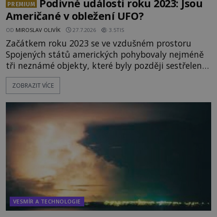
Podivné události roku 2023: Jsou
PREMIUM
Američané v obležení UFO?
OD
MIROSLAV OLIVÍK
27.7.2026
3.5TIS
Začátkem roku 2023 se ve vzdušném prostoru
Spojených států amerických pohybovaly nejméně
tři neznámé objekty, které byly později sestřeleny.
Do dnešních dnů nebyly trosky těchto létajících
ZOBRAZIT VÍCE
těles objeveny. Je možné, že šlo o nějaké nové
armádní výzkumné technologie? Nebo snad byly
mimozemského původu? Dne 4. února roku 2023
vydává
VESMÍR A TECHNOLOGIE