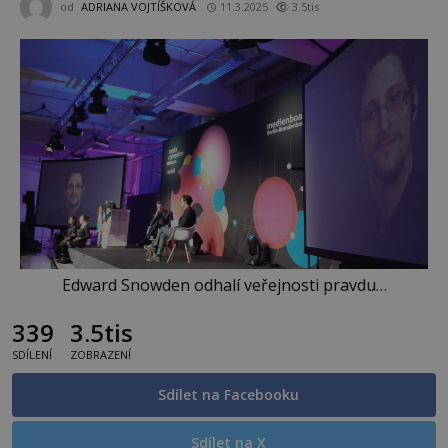
od
ADRIANA VOJTÍŠKOVÁ
11.3.2025
3.5tis
Edward Snowden odhalí veřejnosti pravdu…
339
3.5tis
SDÍLENÍ
ZOBRAZENÍ
Sdílet na Facebooku
Sdílet na X