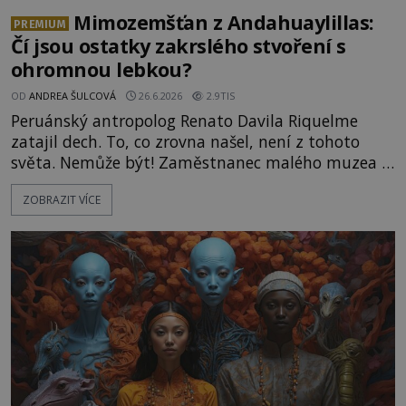
Mimozemšťan z Andahuaylillas:
PREMIUM
Čí jsou ostatky zakrslého stvoření s
ohromnou lebkou?
OD
ANDREA ŠULCOVÁ
26.6.2026
2.9TIS
Peruánský antropolog Renato Davila Riquelme
zatajil dech. To, co zrovna našel, není z tohoto
světa. Nemůže být! Zaměstnanec malého muzea v
peruánském městečku Andahuaylillas nedaleko
ZOBRAZIT VÍCE
legendárního Cuzca pomalu sestupuje z posvátné
hory Apu a přemýšlí, jak s touto zprávou naloží.
Právě nalezl ostatky dvou mimozemšťanů! Vědci
nad nálezem kroutí hlavou. Už na