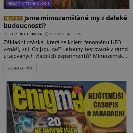
VESMÍR A TECHNOLOGIE
Jsme mimozemšťané my z daleké
PREMIUM
budoucnosti?
OD
KAROLÍNA TRNKOVÁ
25.6.2026
3.7TIS
Základní otázka, která se kolem fenoménu UFO
vznáší, zní: Co jsou zač? Letouny testované v rámci
utajovaných vládních experimentů? Mimozemské
vesmírné lodě plnící na Zemi nám neznámý úkol?
ZOBRAZIT VÍCE
Skokani mezi dimenzemi, putující po mostech
skrze reality do paralelních světů? O všech těchto
možnostech již desítky let vzrušeně diskutují
vědci, ufologo