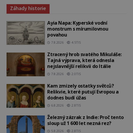
Záhady historie
Ayia Napa: Kyperské vodní
monstrum s mírumilovnou
povahou
7.8.2026
4.5TIS
Ztracený hrob svatého Mikuláše:
Tajná výprava, která odnesla
nejslavnější relikvii do Itálie
7.8.2026
2.0TIS
Kam zmizely ostatky světců?
Relikvie, které putují Evropou a
dodnes budí úžas
6.8.2026
2.8TIS
Železný zázrak z Indie: Proč tento
sloup už 1 600 let nezná rez?
5.8.2026
2.8TIS