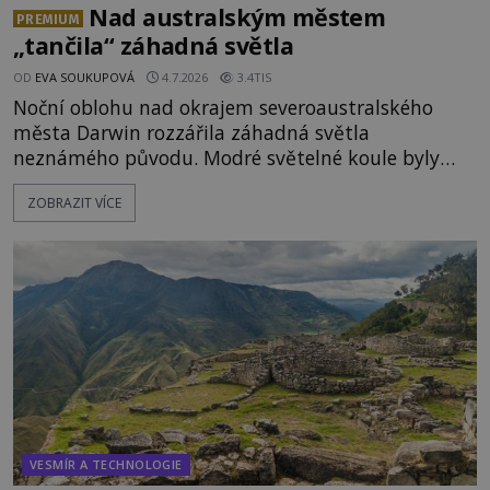
Nad australským městem
PREMIUM
„tančila“ záhadná světla
OD
EVA SOUKUPOVÁ
4.7.2026
3.4TIS
Noční oblohu nad okrajem severoaustralského
města Darwin rozzářila záhadná světla
neznámého původu. Modré světelné koule byly
viditelné nejméně dvacet minut, během nichž se
ZOBRAZIT VÍCE
opakovaně objevovaly a zase mizely. Svědek, který
úkaz zachytil na mobilní telefon, se domnívá, že
mohlo jít o návštěvu ze světa duchů. Záhadný
záznam okamžitě rozpoutal deb
VESMÍR A TECHNOLOGIE