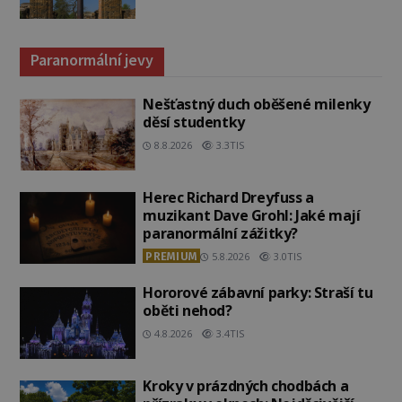
Paranormální jevy
Nešťastný duch oběšené milenky
děsí studentky
8.8.2026
3.3TIS
Herec Richard Dreyfuss a
muzikant Dave Grohl: Jaké mají
paranormální zážitky?
PREMIUM
5.8.2026
3.0TIS
Hororové zábavní parky: Straší tu
oběti nehod?
4.8.2026
3.4TIS
Kroky v prázdných chodbách a