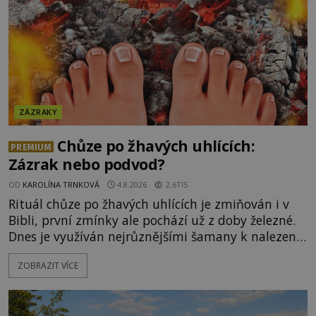
ZÁZRAKY
Chůze po žhavých uhlících:
PREMIUM
Zázrak nebo podvod?
OD
KAROLÍNA TRNKOVÁ
4.8.2026
2.6TIS
Rituál chůze po žhavých uhlících je zmiňován i v
Bibli, první zmínky ale pochází už z doby železné.
Dnes je využíván nejrůznějšími šamany k nalezení
spirituální síly či vnitřního klidu. Jak funguje a proč
ZOBRAZIT VÍCE
si při něm člověk nepopálí nohy, což bylo
objektivně dokázáno? Je na něm i něco
nadpřirozeného? Histori