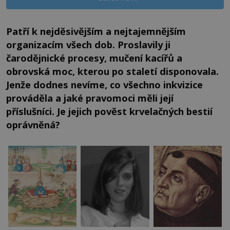
Patří k nejděsivějším a nejtajemnějším
organizacím všech dob. Proslavily ji
čarodějnické procesy, mučení kacířů a
obrovská moc, kterou po staletí disponovala.
Jenže dodnes nevíme, co všechno inkvizice
prováděla a jaké pravomoci měli její
příslušníci. Je jejich pověst krvelačných bestií
oprávněná?