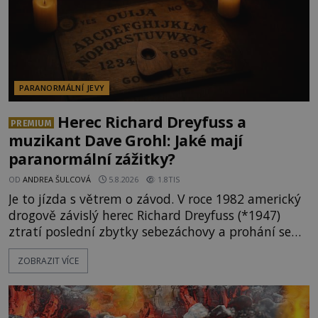
PARANORMÁLNÍ JEVY
Herec Richard Dreyfuss a
PREMIUM
muzikant Dave Grohl: Jaké mají
paranormální zážitky?
OD
ANDREA ŠULCOVÁ
5.8.2026
1.8TIS
Je to jízda s větrem o závod. V roce 1982 americký
drogově závislý herec Richard Dreyfuss (*1947)
ztratí poslední zbytky sebezáchovy a prohání se
po silnicích ve svém mercedesu jako utržený ze
ZOBRAZIT VÍCE
řetězu. Vše vyvrcholí katastrofou, když to Dreyfuss
napálí v plné rychlosti do stromu! Policie ve vraku
následně nalezne schovaný kokain. Tímto
momentem se slavnému