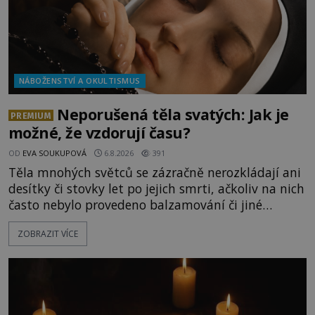
NÁBOŽENSTVÍ A OKULTISMUS
Neporušená těla svatých: Jak je
PREMIUM
možné, že vzdorují času?
OD
EVA SOUKUPOVÁ
6.8.2026
391
Těla mnohých světců se zázračně nerozkládají ani
desítky či stovky let po jejich smrti, ačkoliv na nich
často nebylo provedeno balzamování či jiné
pokusy o konzervaci. Neporušené ostatky bývají
ZOBRAZIT VÍCE
považovány za důkaz svatosti zemřelých. Jaké
tajemné síly těla významných náboženských
osobností ochraňují? Na hřbitově u kláštera
Milosrdných