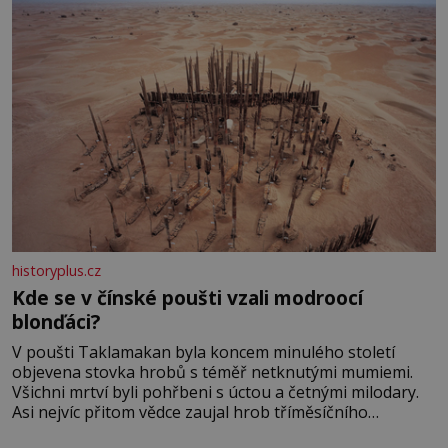
historyplus.cz
Kde se v čínské poušti vzali modroocí
blonďáci?
V poušti Taklamakan byla koncem minulého století
objevena stovka hrobů s téměř netknutými mumiemi.
Všichni mrtví byli pohřbeni s úctou a četnými milodary.
Asi nejvíc přitom vědce zaujal hrob tříměsíčního
chlapečka s modrou filcovou čapkou, z níž se draly