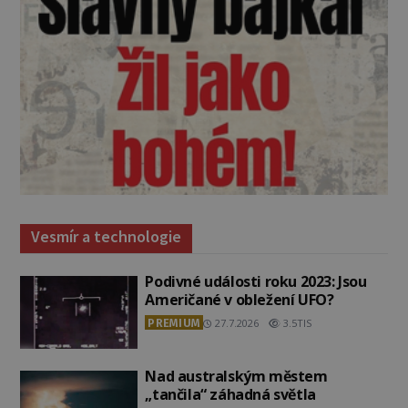
Vesmír a technologie
Podivné události roku 2023: Jsou
Američané v obležení UFO?
PREMIUM
27.7.2026
3.5TIS
Nad australským městem
„tančila“ záhadná světla