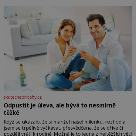
okurky ✿ 2 rajčata Zálivka: ✿ 4 lžíce olivového oleje ✿ 1
lžíci citronové šťávy ✿ ½ stroužku
skutecnepribehy.cz
Odpustit je úleva, ale bývá to nesmírně
těžké
Když se ukázalo, že si manžel našel milenku, rozhodla
jsem se trpělivě vyčkávat, přesvědčena, že se dříve či
později vrátí k rodině. Možná je to jedna z nejtěžších věcí