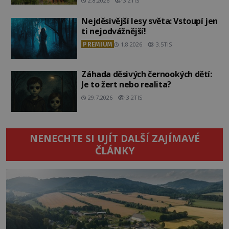
2.8.2026
3.2TIS
Nejděsivější lesy světa: Vstoupí jen
ti nejodvážnější!
PREMIUM
1.8.2026
3.5TIS
Záhada děsivých černookých dětí:
Je to žert nebo realita?
29.7.2026
3.2TIS
NENECHTE SI UJÍT DALŠÍ ZAJÍMAVÉ
ČLÁNKY