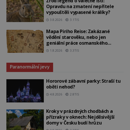
Zrod legend o válečné lsti:
Opravdu na zmatení nepřítele
vypouštěli vypasené králíky?
3.8.2026
3.1TIS
Mapa Piriho Reise: Zakázané
vědění starověku, nebo jen
geniální práce osmanského
admirála?
1.8.2026
3.3TIS
Paranormální jevy
Hororové zábavní parky: Straší tu
oběti nehod?
4.8.2026
2.8TIS
Kroky v prázdných chodbách a
přízraky v oknech: Nejděsivější
domy v Česku budí hrůzu