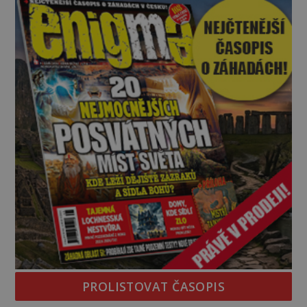
kapitáne?“ zeptá se ho jeden z templářů. „Do Sk
PROLISTOVAT ČASOPIS