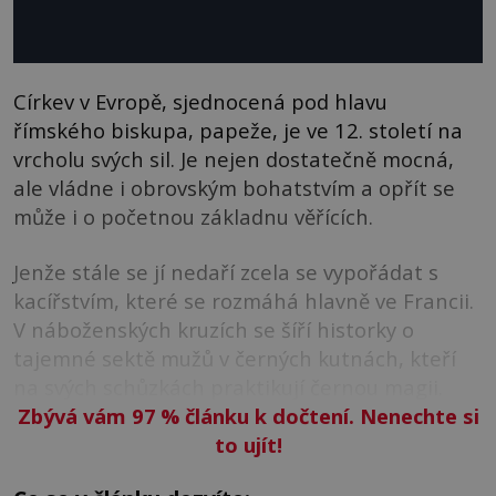
Církev v Evropě, sjednocená pod hlavu
římského biskupa, papeže, je ve 12. století na
vrcholu svých sil. Je nejen dostatečně mocná,
ale vládne i obrovským bohatstvím a opřít se
může i o početnou základnu věřících.
Jenže stále se jí nedaří zcela se vypořádat s
kacířstvím, které se rozmáhá hlavně ve Francii.
V náboženských kruzích se šíří historky o
tajemné sektě mužů v černých kutnách, kteří
na svých schůzkách praktikují černou magii.
Zbývá vám 97
%
článku k dočtení. Nenechte si
to ujít!