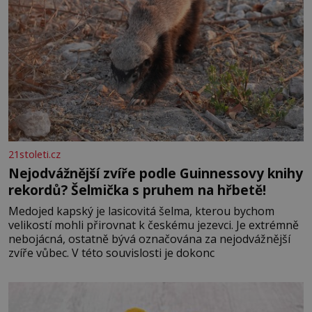
21stoleti.cz
Nejodvážnější zvíře podle Guinnessovy knihy
rekordů? Šelmička s pruhem na hřbetě!
Medojed kapský je lasicovitá šelma, kterou bychom
velikostí mohli přirovnat k českému jezevci. Je extrémně
nebojácná, ostatně bývá označována za nejodvážnější
zvíře vůbec. V této souvislosti je dokonc