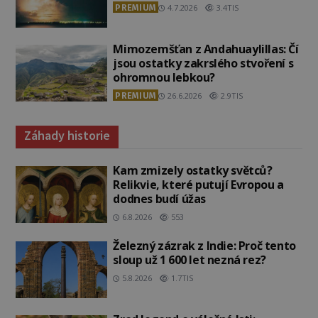
PREMIUM
4.7.2026
3.4TIS
Mimozemšťan z Andahuaylillas: Čí
jsou ostatky zakrslého stvoření s
ohromnou lebkou?
PREMIUM
26.6.2026
2.9TIS
Záhady historie
Kam zmizely ostatky světců?
Relikvie, které putují Evropou a
dodnes budí úžas
6.8.2026
553
Železný zázrak z Indie: Proč tento
sloup už 1 600 let nezná rez?
5.8.2026
1.7TIS