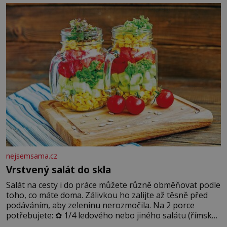
blonďaté vlásky. Fakt, že jsou těla dávných lidí nesmírně
dobře zachovalá, přičítají odborníci zdejším klimatickým
podmínkám. Sucho, prosolené písky a extrémně
nejsemsama.cz
Vrstvený salát do skla
Salát na cesty i do práce můžete různě obměňovat podle
toho, co máte doma. Zálivkou ho zalijte až těsně před
podáváním, aby zeleninu nerozmočila. Na 2 porce
potřebujete: ✿ 1/4 ledového nebo jiného salátu (římský
salát, polníček…) ✿ 1 malá konzerva kukuřice ✿ ½