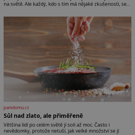
na světě. Ale každý, kdo s tím má nějaké zkušenosti, se
zapřísahá, že pokud odpustíte, znatelně se vám uleví.
Když se ke mně doneslo, že si manžel pořídil milenku,
panidomu.cz
Sůl nad zlato, ale přiměřeně
Většina lidí po celém světě jí soli až moc. Často i
nevědomky, protože netuší, jak velké množství se jí