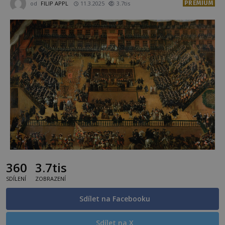
PREMIUM
od
FILIP APPL
11.3.2025
3.7tis
360
3.7tis
SDÍLENÍ
ZOBRAZENÍ
Sdílet na Facebooku
Sdílet na X