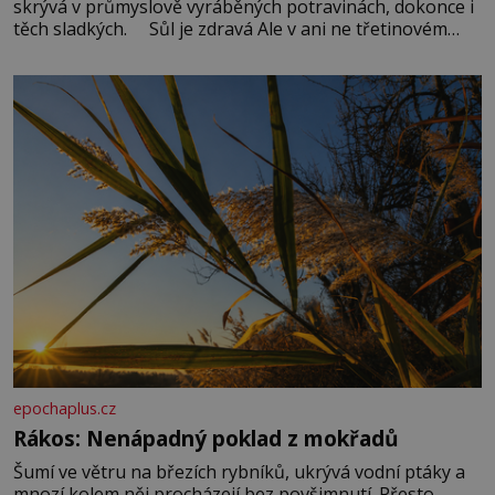
skrývá v průmyslově vyráběných potravinách, dokonce i
těch sladkých. Sůl je zdravá Ale v ani ne třetinovém
množství, než je pro většinu populace běžné. Její
základní složky– sodík a chlór – jsou zásadní pro
správné hospodaření
epochaplus.cz
Rákos: Nenápadný poklad z mokřadů
Šumí ve větru na březích rybníků, ukrývá vodní ptáky a
mnozí kolem něj procházejí bez povšimnutí. Přesto