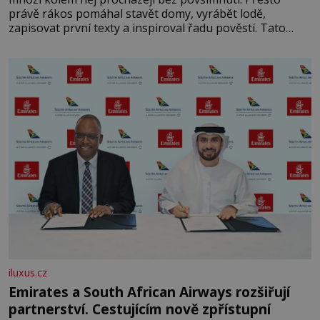
právě rákos pomáhal stavět domy, vyrábět lodě,
zapisovat první texty a inspiroval řadu pověstí. Tato
skromná, ale užitečná rostlina provází člověka už tisíce
let. Většina lidí vnímá rákos jen jako obyčejnou kulisu
letního koupání. Stačí se však podívat
iluxus.cz
Emirates a South African Airways rozšiřují
partnerství. Cestujícím nově zpřístupní