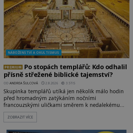
NÁBOŽENSTVÍ A OKULTISMUS
Po stopách templářů: Kdo odhalil
PREMIUM
přísně střežené biblické tajemství?
OD
ANDREA ŠULCOVÁ
2.8.2026
3.5TIS
Skupinka templářů utíká jen několik málo hodin
před hromadným zatýkáním nočními
francouzskými uličkami směrem k nedalekému
přístavu. Jeden z nich má přes ramena ranec s
ZOBRAZIT VÍCE
tajemným obsahem. Kapitán lodi už na ně čeká.
„Dejte to do podpalubí a připravte se. Za chvíli
vyplouváme,“ sdělí jim. „Kam máme namířeno,