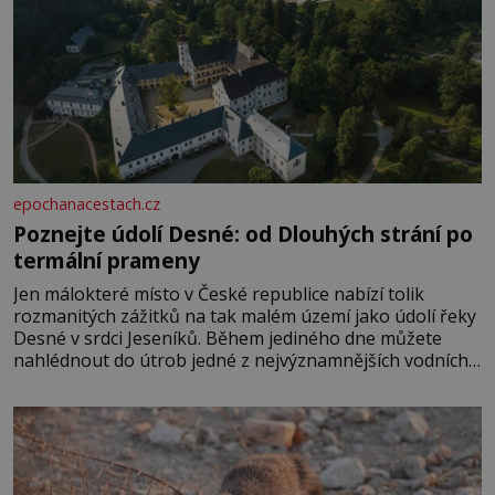
epochanacestach.cz
Poznejte údolí Desné: od Dlouhých strání po
termální prameny
Jen málokteré místo v České republice nabízí tolik
rozmanitých zážitků na tak malém území jako údolí řeky
Desné v srdci Jeseníků. Během jediného dne můžete
nahlédnout do útrob jedné z nejvýznamnějších vodních
elektráren v Evropě, vydat se na horské hřebeny, projet
se na koloběžce a den zakončit poznáváním památek ve
Velkých Losinách nebo v termálním