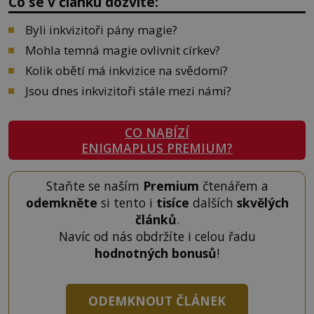
Co se v článku dozvíte:
Byli inkvizitoři pány magie?
Mohla temná magie ovlivnit církev?
Kolik obětí má inkvizice na svědomí?
Jsou dnes inkvizitoři stále mezi námi?
CO NABÍZÍ
ENIGMAPLUS PREMIUM?
Staňte se naším
Premium
čtenářem a
odemkněte
si tento i
tisíce
dalších
skvělých
článků
.
Navíc od nás obdržíte i celou řadu
hodnotných bonusů
!
ODEMKNOUT ČLÁNEK