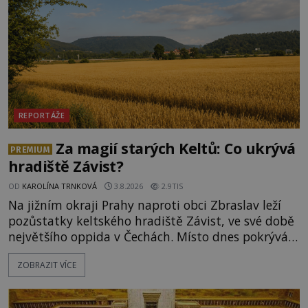
REPORTÁŽE
Za magií starých Keltů: Co ukrývá
PREMIUM
hradiště Závist?
OD
KAROLÍNA TRNKOVÁ
3.8.2026
2.9TIS
Na jižním okraji Prahy naproti obci Zbraslav leží
pozůstatky keltského hradiště Závist, ve své době
největšího oppida v Čechách. Místo dnes pokrývá
les, zbytky po kdysi monumentálním hradišti jsou
ZOBRAZIT VÍCE
ale v terénu patrné stále. Co dalšího tu po Keltech
zůstalo? Prozkoumejte to spolu s ENIGMOU! Na
vrch Hr